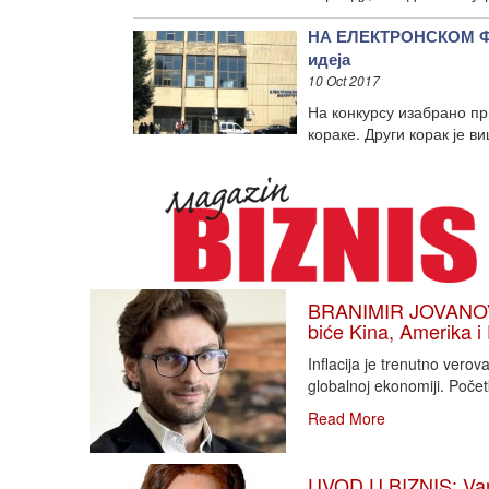
НА ЕЛЕКТРОНСКОМ ФАК
идеја
10 Oct 2017
На конкурсу изабрано пр
кораке. Други корак је 
BRANIMIR JOVANOVIĆ
biće Kina, Amerika i
Inflacija je trenutno vero
globalnoj ekonomiji. Poče
Read More
UVOD U BIZNIS: Varlj