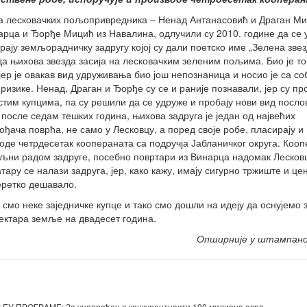
а лесковачких пољопривредника – Ненад Антанасовић и Драган М
арца и Ђорђе Мицић из Навалина, одлучили су 2010. године да се 
ају земљорадничку задругу којој су дали поетско име „Зелена звезд
да њихова звезда засија на лесковачким зеленим пољима. Био је т
 јер је овакав вид удруживања био још непознаница и носио је са с
 ризике. Ненад, Драган и Ђорђе су се и раније познавали, јер су п
стим купцима, па су решили да се удруже и пробају нови вид посло
 после седам тешких година, њихова задруга је један од највећих
ођача поврћа, не само у Лесковцу, а поред своје робе, пласирају и
оде четрдесетак коопераната са подручја Јабланичког округа. Кооп
љни радом задруге, посебно повртари из Винарца надомак Лесковц
атару се налази задруга, јер, како кажу, имају сигурно тржиште и це
еретко дешавало.
 смо неке заједничке купце и тако смо дошли на идеју да оснујемо 
ектара земље на двадесет година.
Опширније у штампан
 ПРOГРAME: Зa унaпрeђeњe кoнкурeнтнoсти 100 милиoнa eврa