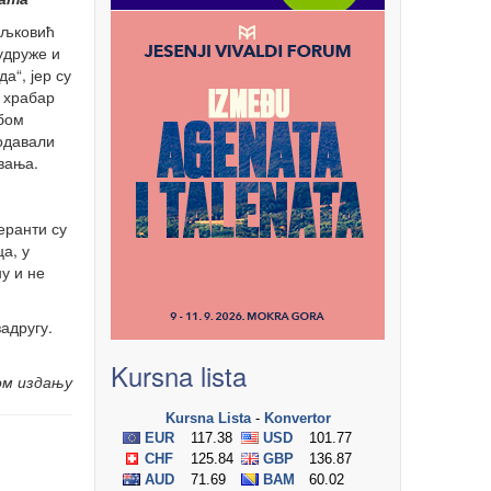
иљковић
удруже и
а“, јер су
о храбар
обом
родавали
вања.
еранти су
а, у
ну и не
задругу.
Kursna lista
ом издању