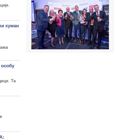
ције.
и хуман
рама
 особу
дице. Та
е
А: