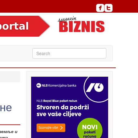
ене
 земље и
ната