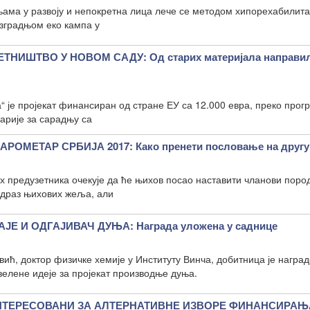
ама у развоју и непокретна лица лече се методом хипорехабилита
зградњом еко кампа у
НИШТВО У НОВОМ САДУ: Од старих материјала направил
“ је пројекат финансиран од стране ЕУ са 12.000 евра, преко прог
арије за сарадњу са
ОМЕТАР СРБИЈА 2017: Како пренети пословање на другу
х предузетника очекује да ће њихов посао наставити чланови поро
одраз њихових жеља, али
ЈЕ И ОДГАЈИВАЧ ДУЊА: Награда уложена у саднице
ић, доктор физичке хемије у Институту Винча, добитница је наград
елене идеје за пројекат производње дуња.
НТЕРЕСОВАНИ ЗА АЛТЕРНАТИВНЕ ИЗВОРЕ ФИНАНСИРАЊ