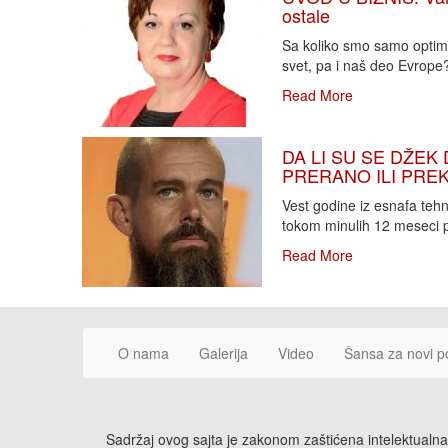
ostale
Sa koliko smo samo optimi
svet, pa i naš deo Evrope?!
Read More
DA LI SU SE DŽEK 
PRERANO ILI PREKA
Vest godine iz esnafa teh
tokom minulih 12 meseci p
Read More
O nama
Galerija
Video
Šansa za novi p
Sadržaj ovog sajta je zakonom zaštićena intelektualna 