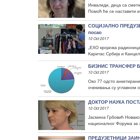
Инвалиди, деца са сметњ
Помоћ ће се наставити и
СОЦИЈАЛНО ПРЕДУЗЕТ
посао
10 Oct 2017
„ЕХО кројачка радионица
Каритас Србија и Канцел
БИЗНИС ТРАНСФЕР БАР
10 Oct 2017
Око 77 одсто анкетирани
очекивања су углавном 
ДОКТОР НАУКА ПОСТА
10 Oct 2017
Јасмина Грбовић Новаков
националног Форума за з
ПРЕДУЗЕТНИЦИ ЗАИ