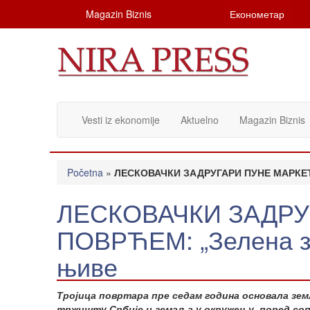
Magazin Biznis
Економетар
Vesti iz ekonomije
Aktuelno
Magazin Biznis
Početna
»
ЛЕСКОВАЧКИ ЗАДРУГАРИ ПУНЕ МАРКЕТЕ
ЛЕСКОВАЧКИ ЗАДРУ
ПОВРЋЕМ: „Зелена з
њиве
Тројица повртара пре седам година основала зем
тржишту Србије и земаља у окружењу, поред соп