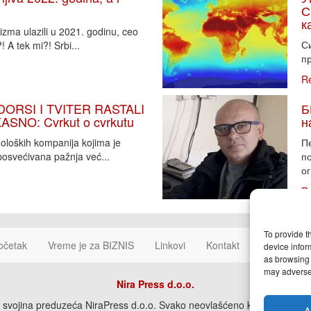
С
к
zma ulazili u 2021. godinu, ceo
Си
 A tek mi?! Srbi...
пр
R
DORSI I TVITER RASTALI
Б
SNO: Cvrkut o cvrkutu
н
noloških kompanija kojima je
П
osvećivana pažnja već...
п
ог
R
To provide t
očetak
Vreme je za BIZNIS
Linkovi
Kontakt
Cookie Poli
device infor
as browsing 
may adversel
Nira Press d.o.o.
svojina preduzeća NiraPress d.o.o. Svako neovlašćeno korišćenje, kopira
A