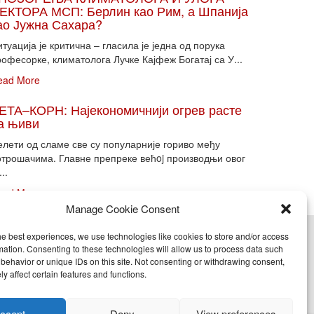
ЕКТОРА МСП: Берлин као Рим, а Шпанија
ао Јужна Сахара?
туација је критична – гласила је једна од порука
офесорке, климатолога Лучке Кајфеж Богатај са У...
ead More
ЕТА–КОРН: Најекономичнији огрев расте
а њиви
елети од сламе све су популарније гориво међу
отрошачима. Главне препреке већoj производњи овог
...
ead More
Manage Cookie Consent
he best experiences, we use technologies like cookies to store and/or access
cy (EU)
mation. Consenting to these technologies will allow us to process data such
behavior or unique IDs on this site. Not consenting or withdrawing consent,
y affect certain features and functions.
nje, objavljivanje celine ili delova bilo kog proizvoda
ccept
Deny
View preferences