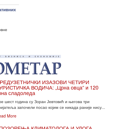
ативних
овне
РЕДУЗЕТНИЧКИ ИЗАЗОВИ ЧЕТИРИ
УРИСТИЧКА ВОДИЧА: „Црна овца“ и 120
она сладоледа
ре шест година су Зоран Јевтовић и његова три
ијатеља започели посао којим се никада раније нису...
ead More
ПОЗОРЕЊА КЛИМАТОЛОГА И УЛОГА