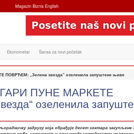
Magazin Biznis English
Ekonometar
Šansa za novi početak
 ПОВРЋЕМ: „Зелена звезда“ озеленила запуштене њиве
ГАРИ ПУНЕ МАРКЕТЕ
везда“ озеленила запушт
љорадничку задругу која обрађује десет хектара закупљене
ствене робе, испоручује и производе четрдесетак коопера