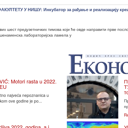
УЛТЕТУ У НИШУ: Инкубатор за рађање и реализацију кре
вих шест предузетничких тимова који ће овде направити прве посл
вишенаменска лабораторијска ламела у
: Motori rasta u 2022.
П
 EU
Т
т
vatno najveća nepoznanica u
П
tkom ove godine je po...
пр
R
iva 2022. godina, a i
У