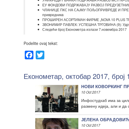
ЕУ ФОНДОВИ ПОДРЖАВАЈУ РАЗВОЈ ПРЕДУЗЕТНИШТ
ЧЛAНИЦЕ ПКС НA СAJМУ ПOЉOПРИВРEДE И ПРEХР
приврeдникa
ПРОШИРЕН АСОРТИМАН ФИРМЕ „NOVA 10 PLUS TRADE
ЗВОНИМИР ПАВЛЕК: УСПЕШНА ТРГОВИНА (9): Удруж
Следећи број Економетра излази 7.новембра 2017
Podelite ovaj tekst:
Facebook
Twitter
Економетар, октобар 2017, број 
НОВИ КОВОРКИНГ ПРО
10 Oct 2017
Инфостудхаб има за циљ
размену идеја, али и да 
ЈЕЛЕНА ОБРАДОВИЋ: 
10 Oct 2017