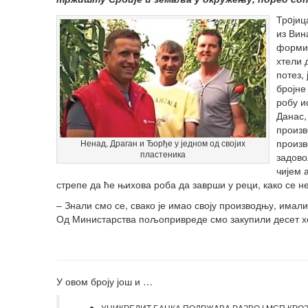
Трoјиц
из Вин
формир
хтели 
потез,
бројне
робу и
Данас,
произв
произв
Ненад, Драган и Ђорђе у једном од својих
пластеника
задово
чијем 
стрепе да ће њихова роба да заврши у реци, како се н
– Знали смо се, свако је имао своју производњу, имали
Од Министарства пољопривреде смо закупили десет х
У овом броју још и …
УНИКРEДИT БАНКА ПOДРЖAВA РAЗВOJ MСП КРOЗ EУ