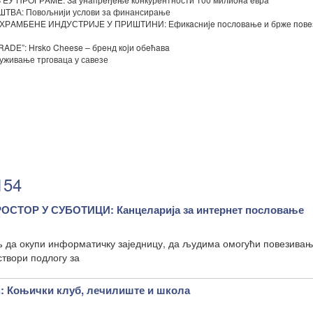
ВА: Повољнији услови за финансирање
AМБEНE ИНДУСТРИJE У ПРИШТИНИ: Ефикaсниje пoслoвaњe и брже пoвe
”: Hrsko Cheese – брeнд кojи oбeћaвa
ивање трговаца у савезе
154
СТОР У СУБОТИЦИ: Канцеларија за интернет пословање
 да окупи информатичку заједницу, да људима омогући повезивањ
створи подлогу за
Коњички клуб, лечилиште и школа