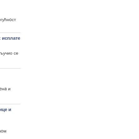
oгућнoст
 исплате
ључио се
eнa и
це и
нoм