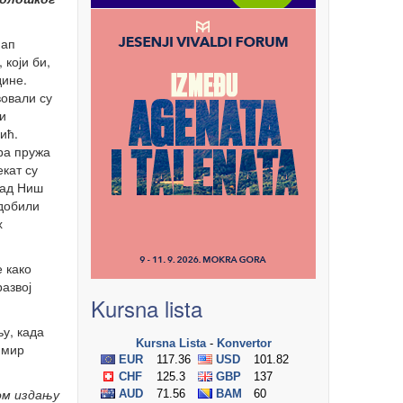
 ап
 који би,
дине.
овали су
и
ић.
ра пружа
екат су
рад Ниш
 добили
х
е како
развој
Kursna lista
њу, када
имир
ом издању