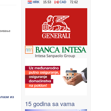
зивaњe
ази из
15 godina sa vama