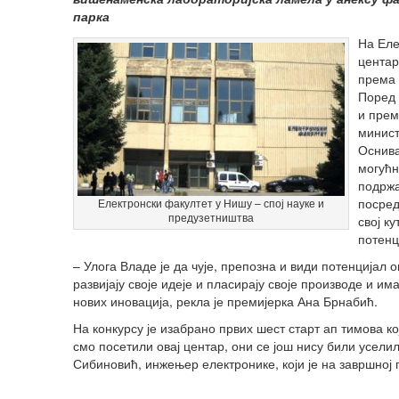
парка
На Еле
центар
према 
Поред 
и прем
минист
Оснива
могућн
подржа
посред
Електронски факултет у Нишу – спој науке и
предузетништва
свој к
потенц
– Улога Владе је да чује, препозна и види потенцијал 
развијају своје идеје и пласирају своје производе и им
нових иновација, рекла је премијерка Ана Брнабић.
На конкурсу је изабрано првих шест старт ап тимова к
смо посетили овај центар, они се још нису били усели
Сибиновић, инжењер електронике, који је на завршној 