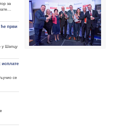
тор за
амате…
ће први
е у Шапцу
 исплате
ључио се
е