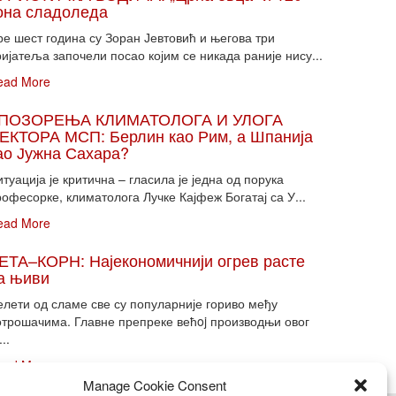
она сладоледа
ре шест година су Зоран Јевтовић и његова три
ијатеља започели посао којим се никада раније нису...
ead More
ПОЗОРЕЊА КЛИМАТОЛОГА И УЛОГА
ЕКТОРА МСП: Берлин као Рим, а Шпанија
ао Јужна Сахара?
туација је критична – гласила је једна од порука
офесорке, климатолога Лучке Кајфеж Богатај са У...
ead More
ЕТА–КОРН: Најекономичнији огрев расте
а њиви
елети од сламе све су популарније гориво међу
отрошачима. Главне препреке већoj производњи овог
...
ead More
Manage Cookie Consent