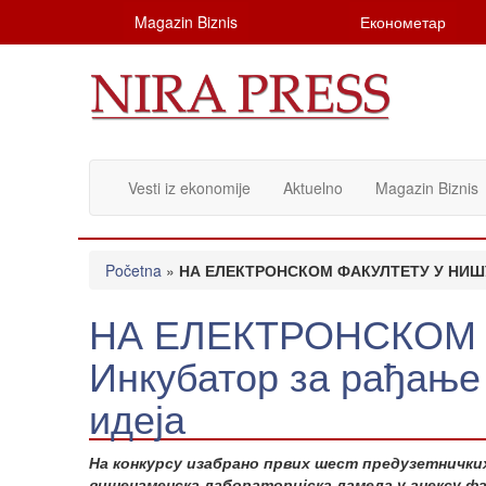
Magazin Biznis
Економетар
Vesti iz ekonomije
Aktuelno
Magazin Biznis
Početna
»
НА ЕЛЕКТРОНСКОМ ФАКУЛТЕТУ У НИШУ: 
НА ЕЛЕКТРОНСКОМ 
Инкубатор за рађање 
идеја
На конкурсу изабрано првих шест предузетничких
вишенаменска лабораторијска ламела у анексу фа