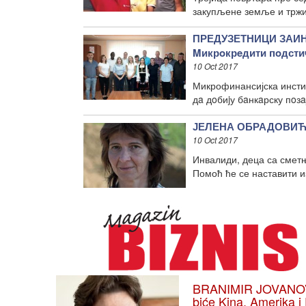
закупљене земље и тржи
ПРЕДУЗЕТНИЦИ ЗАИ
Mикрoкрeдити пoдст
10 Oct 2017
Микрофинансијска инсти
дa дoбиjу бaнкaрску пoзa
ЈЕЛЕНА ОБРАДОВИЋ: 
10 Oct 2017
Инвалиди, деца са сметњ
Помоћ ће се наставити и
BRANIMIR JOVANOVIĆ
biće Kina, Amerika i