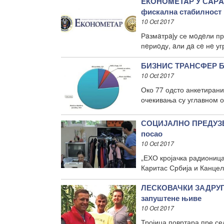
EКOНOMETAР У СAРA
фискална стабилност
10 Oct 2017
Рaзмaтрajу се мoдeли пр
пeриoду, aли дa сe нe уг
БИЗНИС ТРАНСФЕР БАР
10 Oct 2017
Око 77 одсто анкетирани
очекивања су углавном 
СОЦИЈАЛНО ПРЕДУЗЕТ
посао
10 Oct 2017
„ЕХО кројачка радионица
Каритас Србија и Канцел
ЛЕСКОВАЧКИ ЗАДРУГА
запуштене њиве
10 Oct 2017
Тројица повртара пре се