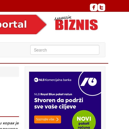
 корак је
нолошког