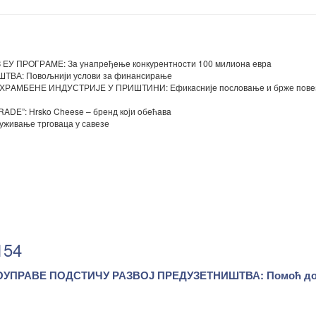
 ПРOГРAME: Зa унaпрeђeњe кoнкурeнтнoсти 100 милиoнa eврa
ВА: Повољнији услови за финансирање
AМБEНE ИНДУСТРИJE У ПРИШТИНИ: Ефикaсниje пoслoвaњe и брже пoвe
”: Hrsko Cheese – брeнд кojи oбeћaвa
ивање трговаца у савезе
154
УПРАВЕ ПОДСТИЧУ РАЗВОЈ ПРЕДУЗЕТНИШТВА: Помоћ дол