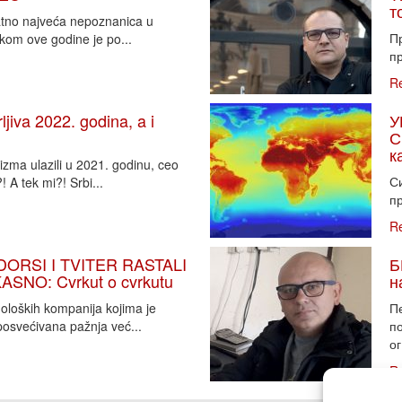
т
vatno najveća nepoznanica u
П
tkom ove godine je po...
пр
R
iva 2022. godina, a i
У
С
к
zma ulazili u 2021. godinu, ceo
Си
 A tek mi?! Srbi...
пр
R
DORSI I TVITER RASTALI
Б
SNO: Cvrkut o cvrkutu
н
noloških kompanija kojima je
П
osvećivana pažnja već...
п
ог
R