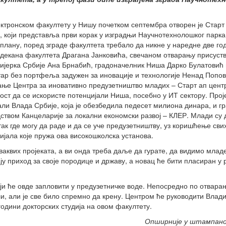
ктронском факултету у Нишу почетком септембра отворен је Старт
, који представља први корак у изградњи Научнотехнолошког парка,
плану, поред зграде факултета требало да никне у наредне две го
декана факултета Драгана Јанковића, свечаном отварању присуств
ијерка Србије Ана Брнабић, градоначелник Ниша Дарко Булатовић 
ар без портфеља задужен за иновације и технологије Ненад Попов
ње Центра за иновативно предузетништво младих – Старт ап цент
ост да се искористе потенцијали Ниша, посебно у ИТ сектору. Прој
ли Влада Србије, која је обезбедила педесет милиона динара, и г
ством Канцеларије за локални економски развој – КЛЕР. Млади су
утак где могу да раде и да се уче предузетништву, уз коришћење сви
ијала које пружа ова високошколска установа.
оваквих пројеката, а ви онда треба даље да гурате, да видимо млад
ају приход за своје породице и државу, а новац ће бити пласиран у 
оји ће овде запловити у предузетничке воде. Непосредно по отвара
ли, али је све било спремно да крену. Центром ће руководити Влад
години докторских студија на овом факултету.
Опширније у штампан