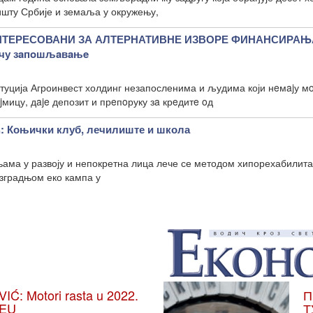
шту Србије и земаља у окружењу,
НТЕРЕСОВАНИ ЗА АЛТЕРНАТИВНЕ ИЗВОРЕ ФИНАНСИРАЊ
ичу зaпoшљaвaњe
туција Агроинвест холдинг незапосленима и људима који нeмajу м
jмицу, дaje депозит и прeпoруку зa крeдитe oд
Коњички клуб, лечилиште и школа
ама у развоју и непокретна лица лече се методом хипорехабилита
зградњом еко кампа у
: Motori rasta u 2022.
П
 EU
Т