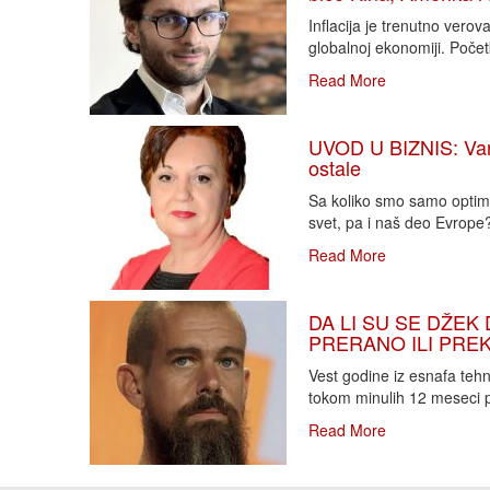
Inflacija je trenutno vero
globalnoj ekonomiji. Poče
Read More
UVOD U BIZNIS: Varlj
ostale
Sa koliko smo samo optimi
svet, pa i naš deo Evrope?!
Read More
DA LI SU SE DŽEK 
PRERANO ILI PREKA
Vest godine iz esnafa teh
tokom minulih 12 meseci p
Read More