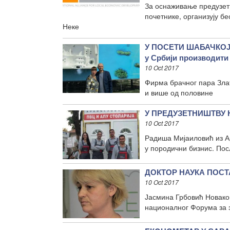
За оснаживање предузет
почетнике, организују б
Неке
У ПОСЕТИ ШАБАЧКОЈ
у Србији производити
10 Oct 2017
Фирма брачног пара Зла
и више од половине
У ПРЕДУЗЕТНИШТВУ НИ
10 Oct 2017
Радиша Мијаиловић из 
у породични бизнис. По
ДОКТОР НАУКА ПОСТА
10 Oct 2017
Јасмина Грбовић Новаков
националног Форума за з