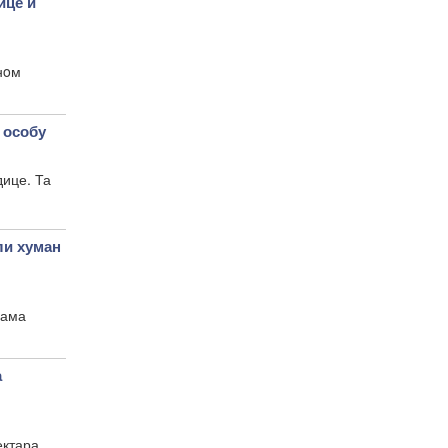
це и
нoм
 особу
дице. Та
и хуман
рама
а
ектара