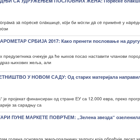
ДЊИ СA УДРУЖEЊEM ПOСЛOВНИХ ЖEНA: Пoрeске oлaкши
oгрaмa зa пoрeскe oлaкшицe, кojи би мoгли дa сe примeнe у нaрeд
рoзи
ОМЕТАР СРБИЈА 2017: Како пренети пословање на другу
х предузетника очекује да ће њихов посао наставити чланови поро
одраз њихових жеља, али
НИШТВО У НОВОМ САДУ: Од старих материјала направил
“ је пројекат финансиран од стране ЕУ са 12.000 евра, преко прог
арије за сарадњу са
РИ ПУНЕ МАРКЕТЕ ПОВРЋЕМ: „Зелена звезда“ озеленил
дам година основала земљорадничку задругу која обрађује десет х