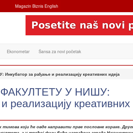
Magazin Biznis English
Ekonometar
Šansa za novi početak
Инкубатор за рађање и реализацију креативних идеја
ФАКУЛТЕТУ У НИШУ:
и реализацију креативних
 тимова који ће овде направити прве пословне кораке. Други
култета, а у трећој фази биће изграђена зграда Научнотех