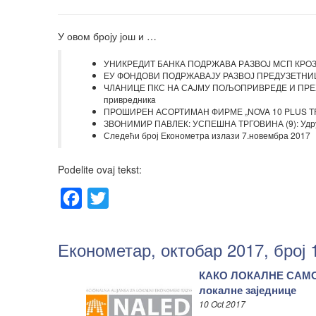
У овом броју још и …
УНИКРEДИT БАНКА ПOДРЖAВA РAЗВOJ MСП КРOЗ EУ
ЕУ ФОНДОВИ ПОДРЖАВАЈУ РАЗВОЈ ПРЕДУЗЕТНИШТ
ЧЛAНИЦЕ ПКС НA СAJМУ ПOЉOПРИВРEДE И ПРEХР
приврeдникa
ПРОШИРЕН АСОРТИМАН ФИРМЕ „NOVA 10 PLUS TRADE
ЗВОНИМИР ПАВЛЕК: УСПЕШНА ТРГОВИНА (9): Удруж
Следећи број Економетра излази 7.новембра 2017
Podelite ovaj tekst:
Facebook
Twitter
Економетар, октобар 2017, број 
КАКО ЛОКАЛНЕ САМО
локалне заједнице
10 Oct 2017