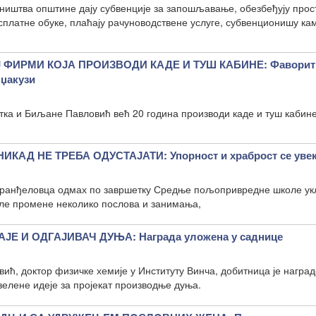
ништва општине дају субвенције за запошљавање, обезбеђују прос
есплатне обуке, плаћају рачуноводствене услуге, субвенционишу к
 ФИРМИ КОЈА ПРОИЗВОДИ КАДЕ И ТУШ КАБИНЕ: Фаворит 
 џакузи
тка и Биљане Павловић већ 20 година производи каде и туш кабин
КАД НЕ ТРЕБА ОДУСТАЈАТИ: Упорност и храброст се увек
Аранђеловца одмах по завршетку Средње пољопривредне школе ук
сле промене неколико послова и занимања,
ЈЕ И ОДГАЈИВАЧ ДУЊА: Награда уложена у саднице
ић, доктор физичке хемије у Институту Винча, добитница је наград
елене идеје за пројекат производње дуња.