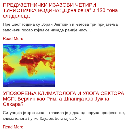
ПРЕДУЗЕТНИЧКИ ИЗАЗОВИ ЧЕТИРИ
ТУРИСТИЧКА ВОДИЧА: „Црна овца“ и 120 тона
сладоледа
Пре шест година су Зоран Јевтовић и његова три пријатеља
започели посао којим се никада раније нису...
Read More
УПОЗОРЕЊА КЛИМАТОЛОГА И УЛОГА СЕКТОРА
МСП: Берлин као Рим, а Шпанија као Јужна
Сахара?
Ситуација је критична – гласила је једна од порука професорке,
климатолога Лучке Кајфеж Богатај са У...
Read More