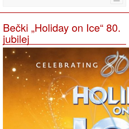
naviga
Bečki „Holiday on Ice“ 80.
jubilej