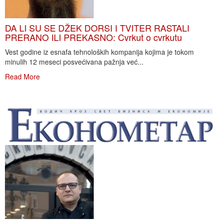
DA LI SU SE DŽEK DORSI I TVITER RASTALI
PRERANO ILI PREKASNO: Cvrkut o cvrkutu
Vest godine iz esnafa tehnoloških kompanija kojima je tokom
minulih 12 meseci posvećivana pažnja već...
Read More