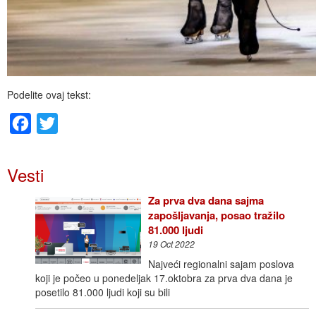
Podelite ovaj tekst:
Facebook
Twitter
Vesti
Za prva dva dana sajma
zapošljavanja, posao tražilo
81.000 ljudi
19 Oct 2022
Najveći regionalni sajam poslova
koji je počeo u ponedeljak 17.oktobra za prva dva dana je
posetilo 81.000 ljudi koji su bili