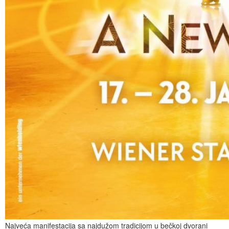
Najveća manifestacija sa najdužom tradicijom u bečkoj dvorani