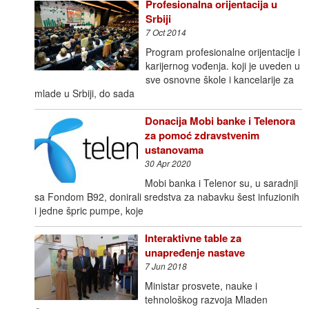
Profesionalna orijentacija u
Srbiji
7 Oct 2014
Program profesionalne orijentacije i
karijernog vođenja. koji je uveden u
sve osnovne škole i kancelarije za
mlade u Srbiji, do sada
Donacija Mobi banke i Telenora
za pomoć zdravstvenim
ustanovama
30 Apr 2020
Mobi banka i Telenor su, u saradnji
sa Fondom B92, donirali sredstva za nabavku šest infuzionih
i jedne špric pumpe, koje
Interaktivne table za
unapređenje nastave
7 Jun 2018
Ministar prosvete, nauke i
tehnološkog razvoja Mladen