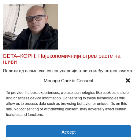
БЕТА–КОРН: Најекономичнији огрев расте на
њиви
Пелети од сламе све су популарније гориво међу потрошачима.
Главне препреке већoj производњи овог ог...
Manage Cookie Consent
Read More
To provide the best experiences, we use technologies like cookies to store
and/or access device information. Consenting to these technologies will
allow us to process data such as browsing behavior or unique IDs on this
site. Not consenting or withdrawing consent, may adversely affect certain
Toggle
features and functions.
naviga
Nira Press d.o.o.
Accept
Sadržaj ovog sajta je zakonom zaštićena intelektualna svojina