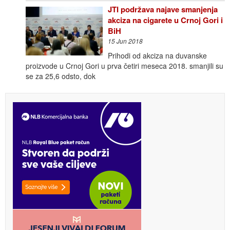
JTI podržava najave smanjenja
akciza na cigarete u Crnoj Gori i
BiH
15 Jun 2018
Prihodi od akciza na duvanske
proizvode u Crnoj Gori u prva četiri meseca 2018. smanjili su
se za 25,6 odsto, dok