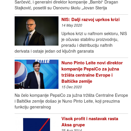
Šarčević, i generalni direktor kompanije „Bambi“ Dragan
Stajković, posetili su Osnovnu školu „Jovan Sterija
NIS: Dalji razvoj uprkos krizi
14 May 2020
Uprkos krizi u naftnom sektoru, NIS
je očuvao stabilnu proizvodnju,
preradu i distribuciju naftnih
derivata i ostaje jedan od ključnih garanata
Nuno Pinto Leite novi direktor
kompanije PepsiCo za južna
tržišta centralne Evrope i
Baltičke zemlje
15 Dec 2020
Na čelo kompanije PepsiCo za južna tržišta Centralne Evrope
i Baltičke zemlje došao je Nuno Pinto Leite, koji preuzima
funkciju generalnog
Visok profit i nastavak rasta
Aksa grupe
25 Aug 2014