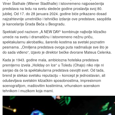
Viner Štathale (Wiener Stadthalle) i istovremeno najposećenija
predstava na ledu na svetu sledeće godine proslavlja svoj 80.
jubilej. Od 17. do 28 januara 2024. godine biće prikazano dosad
najzahtevnije umetničko i tehničko izdanje ove predstave, saopštila
je kancelarija Grada Beča u Beogradu.
Spektakl pod nazivom „A NEW DAY“ kombinuje najbolje klizačko
umeće na svetu i dramatičnu i istovremeno nežnu priču,
spektakularnu akrobatiku, šarenilo kostima sa svetski poznatim
pesmama. „Omiljena predstava ovoga puta nadmašuje sve što je
do sada viđeno“, izjavio je direktor bečke dvorane Mateus Celenka.
Kada je 1943. godine mala, ambiciozna hotelska predstava
premijerno izvela „Holiday on Ice“ u Toledu (Ohajo) niko nije ni
sanjao da će ta spektakularna predstava osvojiti svet. Od tada,
brend je stekao svetsku reputaciju – koncept je jednostavan, ali
oduševljava svetskim klizačkim sposobnostima, impresivnom
scenografijom, maštovitim kostimima, vrhunskom scenskom
tehnikom i muzikom koja mami.