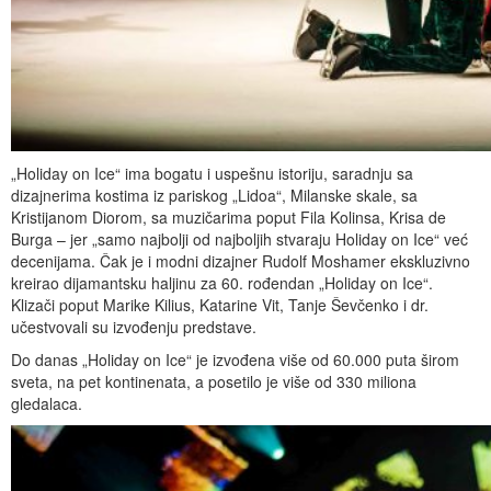
„Holiday on Ice“ ima bogatu i uspešnu istoriju, saradnju sa
dizajnerima kostima iz pariskog „Lidoa“, Milanske skale, sa
Kristijanom Diorom, sa muzičarima poput Fila Kolinsa, Krisa de
Burga – jer „samo najbolji od najboljih stvaraju Holiday on Ice“ već
decenijama. Čak je i modni dizajner Rudolf Moshamer ekskluzivno
kreirao dijamantsku haljinu za 60. rođendan „Holiday on Ice“.
Klizači poput Marike Kilius, Katarine Vit, Tanje Ševčenko i dr.
učestvovali su izvođenju predstave.
Do danas „Holiday on Ice“ je izvođena više od 60.000 puta širom
sveta, na pet kontinenata, a posetilo je više od 330 miliona
gledalaca.