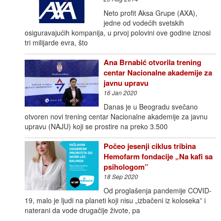
Neto profit Aksa Grupe (AXA),
jedne od vodećih svetskih
osiguravajućih kompanija, u prvoj polovini ove godine iznosi
tri milijarde evra, što
Ana Brnabić otvorila trening
centar Nacionalne akademije za
javnu upravu
16 Jan 2020
Danas je u Beogradu svečano
otvoren novi trening centar Nacionalne akademije za javnu
upravu (NAJU) koji se prostire na preko 3.500
Počeo jesenji ciklus tribina
Hemofarm fondacije „Na kafi sa
psihologom”
18 Sep 2020
Od proglašenja pandemije COVID-
19, malo je ljudi na planeti koji nisu „izbačeni iz koloseka” i
naterani da vode drugačije živote, pa