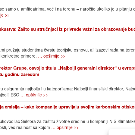
 se samo u amfiteatrima, već i na terenu – naročito ukoliko je u pitanju 
je >>
iskustva: Zašto su stručnjaci iz privrede važni za obrazovanje bu
mi pružaju studentima čvrstu teorijsku osnovu, ali izazovi rada na ter
 konkretne primere.
… opširnije >>
rektor Grupe, osvojio titulu „Najbolji generalni direktor“ u evr
etu godinu zaredom
 osiguranja najbolja i u kategorijama: Najbolji finansijski direktor, Najbo
ajbolji ESG
… opširnije >>
a emisija – kako kompanije upravljaju svojim karbonskim otisk
rukovodilac Sektora za zaštitu životne sredine u kompaniji NIS Klimats
sti, već realnost sa kojom
… opširnije >>