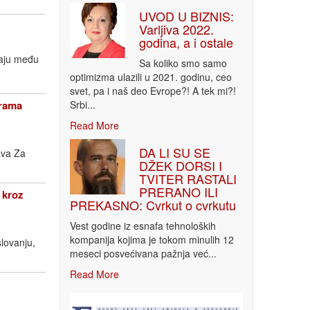
UVOD U BIZNIS:
Varljiva 2022.
godina, a i ostale
taju među
Sa koliko smo samo
optimizma ulazili u 2021. godinu, ceo
svet, pa i naš deo Evrope?! A tek mi?!
Srbi...
grama
Read More
DA LI SU SE
ava Za
DŽEK DORSI I
TVITER RASTALI
PRERANO ILI
 kroz
PREKASNO: Cvrkut o cvrkutu
Vest godine iz esnafa tehnoloških
kompanija kojima je tokom minulih 12
lovanju,
meseci posvećivana pažnja već...
Read More