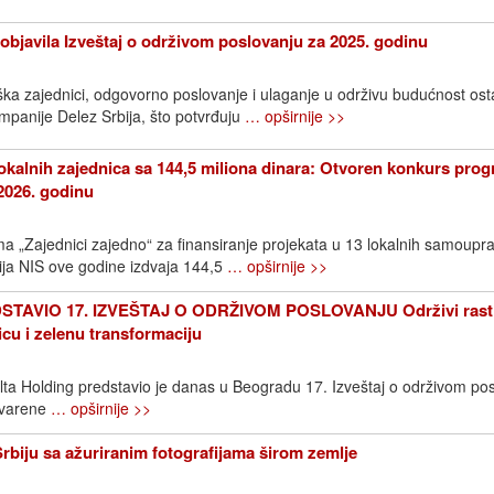
objavila Izveštaj o održivom poslovanju za 2025. godinu
ška zajednici, odgovorno poslovanje i ulaganje u održivu budućnost os
ompanije Delez Srbija, što potvrđuju
… opširnije >>
okalnih zajednica sa 144,5 miliona dinara: Otvoren konkurs pro
2026. godinu
 „Zajednici zajedno“ za finansiranje projekata u 13 lokalnih samoupr
ija NIS ove godine izdvaja 144,5
… opširnije >>
TAVIO 17. IZVEŠTAJ O ODRŽIVOM POSLOVANJU Održivi rast
icu i zelenu transformaciju
elta Holding predstavio je danas u Beogradu 17. Izveštaj o održivom pos
stvarene
… opširnije >>
Srbiju sa ažuriranim fotografijama širom zemlje