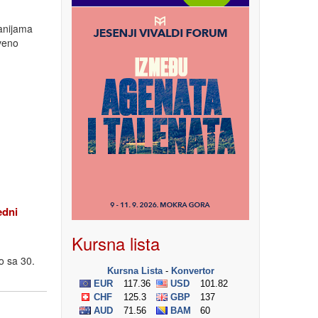
anijama
tveno
edni
Kursna lista
o sa 30.