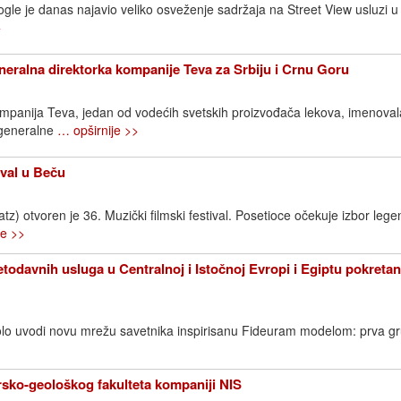
gle je danas najavio veliko osveženje sadržaja na Street View usluzi u S
>
neralna direktorka kompanije Teva za Srbiju i Crnu Goru
ompanija Teva, jedan od vodećih svetskih proizvođača lekova, imenovala
 generalne
… opširnije >>
ival u Beču
) otvoren je 36. Muzički filmski festival. Posetioce očekuje izbor lege
je >>
todavnih usluga u Centralnoj i Istočnoj Evropi i Egiptu pokreta
lo uvodi novu mrežu savetnika inspirisanu Fideuram modelom: prva g
sko-geološkog fakulteta kompaniji NIS