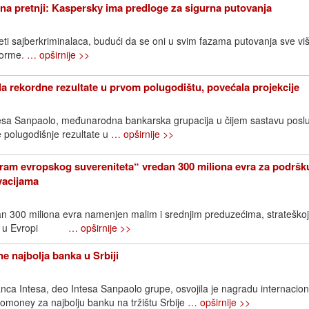
na pretnji: Kaspersky ima predloge za sigurna putovanja
eti sajberkriminalaca, budući da se oni u svim fazama putovanja sve vi
tforme.
… opširnije >>
la rekordne rezultate u prvom polugodištu, povećala projekcije
ntesa Sanpaolo, međunarodna bankarska grupacija u čijem sastavu posl
je polugodišnje rezultate u
… opširnije >>
ram evropskog suvereniteta“ vredan 300 miliona evra za podršk
ovacijama
an 300 miliona evra namenjen malim i srednjim preduzećima, strateškoj
ijama u Evropi
… opširnije >>
e najbolja banka u Srbiji
ca Intesa, deo Intesa Sanpaolo grupe, osvojila je nagradu internacio
omoney za najbolju banku na tržištu Srbije
… opširnije >>