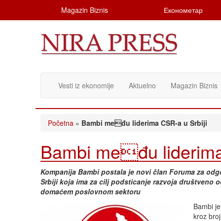
Magazin Biznis
Економетар
Vesti iz ekonomije
Aktuelno
Magazin Biznis
Početna
»
Bambi među liderima CSR-a u Srbiji
Bambi među liderima
Kompanija Bambi postala je novi član Foruma za odg
Srbiji koja ima za cilj podsticanje razvoja društveno
domaćem poslovnom sektoru
Bambi je
kroz bro