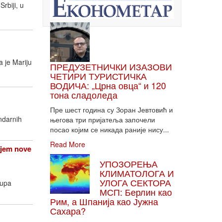
rbiji, u
 je Mariju
ПРЕДУЗЕТНИЧКИ ИЗАЗОВИ
ЧЕТИРИ ТУРИСТИЧКА
ВОДИЧА: „Црна овца“ и 120
тона сладоледа
Пре шест година су Зоран Јевтовић и
ndarnih
његова три пријатеља започели
посао којим се никада раније нису...
Read More
njem nove
УПОЗОРЕЊА
КЛИМАТОЛОГА И
УЛОГА СЕКТОРА
rupa
МСП: Берлин као
Рим, а Шпанија као Јужна
Сахара?