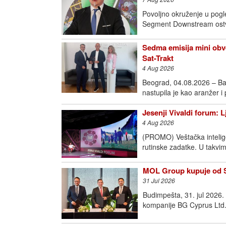
Povoljno okruženje u pogl
Segment Downstream ostva
Sedma emisija mini obve
Sat-Trakt
4 Aug 2026
Beograd, 04.08.2026 – Ba
nastupila je kao aranžer i
Jesenji Vivaldi forum: 
4 Aug 2026
(PROMO) Veštačka intelige
rutinske zadatke. U takvim
MOL Group kupuje od Sh
31 Jul 2026
Budimpešta, 31. jul 2026
kompanije BG Cyprus Ltd.