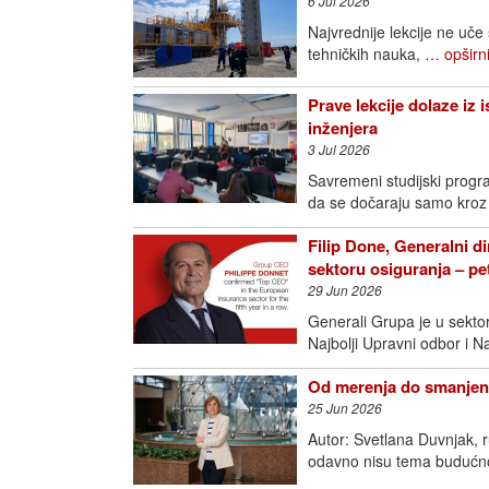
6 Jul 2026
Najvrednije lekcije ne uče
tehničkih nauka,
… opširni
Prave lekcije dolaze iz 
inženjera
3 Jul 2026
Savremeni studijski progra
da se dočaraju samo kroz
Filip Done, Generalni di
sektoru osiguranja – p
29 Jun 2026
Generali Grupa je u sektoru
Najbolji Upravni odbor i N
Od merenja do smanjenj
25 Jun 2026
Autor: Svetlana Duvnjak, 
odavno nisu tema budućno