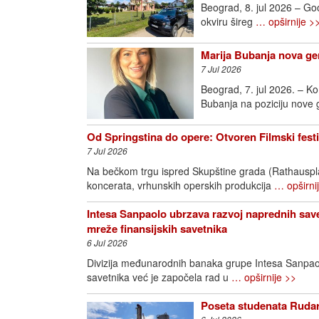
Beograd, 8. jul 2026 – Goo
okviru šireg
… opširnije >
Marija Bubanja nova ge
7 Jul 2026
Beograd, 7. jul 2026. – K
Bubanja na poziciju nove
Od Springstina do opere: Otvoren Filmski fest
7 Jul 2026
Na bečkom trgu ispred Skupštine grada (Rathausplatz
koncerata, vrhunskih operskih produkcija
… opširni
Intesa Sanpaolo ubrzava razvoj naprednih save
mreže finansijskih savetnika
6 Jul 2026
Divizija međunarodnih banaka grupe Intesa Sanpao
savetnika već je započela rad u
… opširnije >>
Poseta studenata Rudar