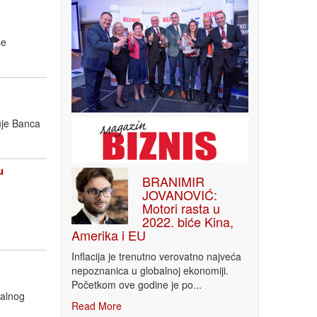
še
uje Banca
u
BRANIMIR
JOVANOVIĆ:
Motori rasta u
2022. biće Kina,
Amerika i EU
Inflacija je trenutno verovatno najveća
nepoznanica u globalnoj ekonomiji.
Početkom ove godine je po...
nalnog
Read More