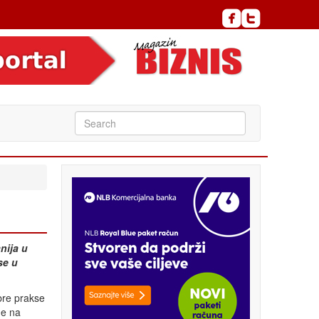
nija u
se u
bre prakse
ne na