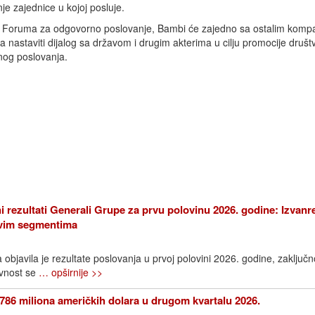
e zajednice u kojoj posluje.
 Foruma za odgovorno poslovanje, Bambi će zajedno sa ostalim komp
a nastaviti dijalog sa državom i drugim akterima u cilju promocije druš
og poslovanja.
i rezultati Generali Grupe za prvu polovinu 2026. godine: Izvanr
 svim segmentima
bjavila je rezultate poslovanja u prvoj polovini 2026. godine, zaključn
avnost se
… opširnije >>
786 miliona američkih dolara u drugom kvartalu 2026.