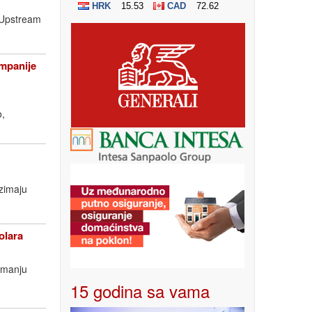
a Upstream
ompanije
o,
uzimaju
olara
imanju
15 godina sa vama