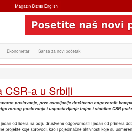
Magazin Biznis English
Ekonometar
Šansa za novi početak
 CSR-a u Srbiji
ovorno poslovanje, prve asocijacije društveno odgovornih kompa
 odgovornog poslovanja i uspostavljanje trajne i stabilne CSR prak
 jedan od lidera na polju društvene odgovornosti i jedan od primera do
jne projekte koje sprovodi, kao i pojedinačne aktivnosti koje su usmere