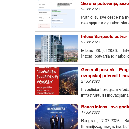
Sezona putovanja, sezo
30 Jul 2026
Putnici su sve češće na m
oslanjaju na digitalne pla
Intesa Sanpaolo ostvari
29 Jul 2026
Milano, 29. jul 2026. – I
Intesa, ostvarila je najbol
Generali pokreće „Prog
evropskoj privredi i in
27 Jul 2026
Investicioni program vred
infrastrukturi i inovac
Banca Intesa i ove godin
17 Jul 2026
Beograd, 17.07.2026 – Ban
finansijskog magazina Eur