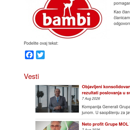
pomaganj
Kao član
članicam
odgovorn
Podelite ovaj tekst:
Facebook
Twitter
Vesti
Objavljeni konsolidovan
rezultati poslovanja u
7 Aug 2026
Kompanija Generali Grupa o
junom. U saopštenju za j
Neto profit Grupe MOL 
7 Aug 2026