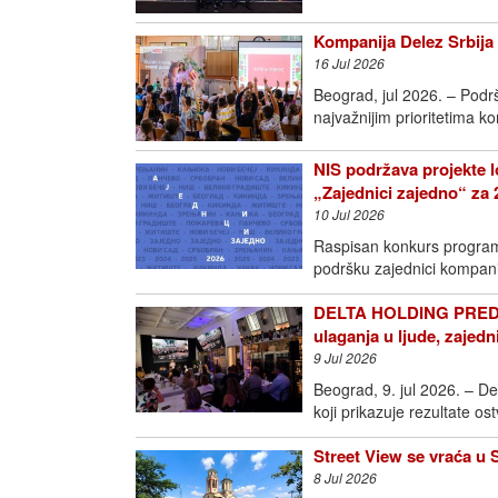
Kompanija Delez Srbija 
16 Jul 2026
Beograd, jul 2026. – Podr
najvažnijim prioritetima k
NIS podržava projekte l
„Zajednici zajedno“ za 
10 Jul 2026
Raspisan konkurs programa
podršku zajednici kompan
DELTA HOLDING PREDS
ulaganja u ljude, zajedn
9 Jul 2026
Beograd, 9. jul 2026. – D
koji prikazuje rezultate o
Street View se vraća u 
8 Jul 2026