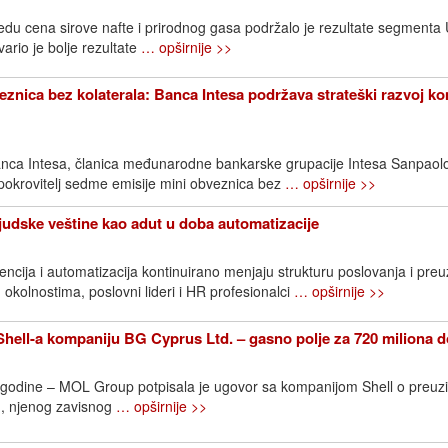
edu cena sirove nafte i prirodnog gasa podržalo je rezultate segment
rio je bolje rezultate
… opširnije >>
znica bez kolaterala: Banca Intesa podržava strateški razvoj k
nca Intesa, članica međunarodne bankarske grupacije Intesa Sanpaol
 pokrovitelj sedme emisije mini obveznica bez
… opširnije >>
Ljudske veštine kao adut u doba automatizacije
ncija i automatizacija kontinuirano menjaju strukturu poslovanja i pre
 okolnostima, poslovni lideri i HR profesionalci
… opširnije >>
ell-a kompaniju BG Cyprus Ltd. – gasno polje za 720 miliona d
. godine – MOL Group potpisala je ugovor sa kompanijom Shell o preuz
, njenog zavisnog
… opširnije >>