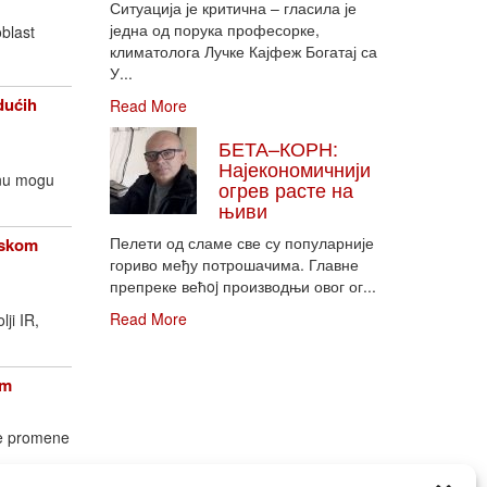
Ситуација је критична – гласила је
једна од порука професорке,
oblast
климатолога Лучке Кајфеж Богатај са
У...
dućih
Read More
БЕТА–КОРН:
Најекономичнији
enu mogu
огрев расте на
њиви
Пелети од сламе све су популарније
opskom
гориво међу потрошачима. Главне
препреке већoj производњи овог ог...
Read More
lji IR,
om
ke promene