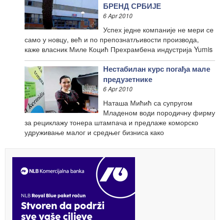
БРЕНД СРБИЈЕ
6 Apr 2010
Успех једне компаније не мери се
само у новцу, већ и по препознатљивости производа,
каже власник Миле Коцић Прехрамбена индустрија Yumis
Нестабилан курс погађа мале
предузетнике
6 Apr 2010
Наташа Мићић са супругом
Младеном води породичну фирму
за рециклажу тонера штампача и предлаже коморско
удруживање малог и средњег бизниса како