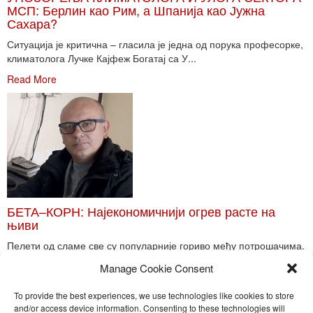
МСП: Берлин као Рим, а Шпанија као Јужна
Сахара?
Ситуација је критична – гласила је једна од порука професорке,
климатолога Лучке Кајфеж Богатај са У...
Read More
БЕТА–КОРН: Најекономичнији огрев расте на
њиви
Пелети од сламе све су популарније гориво међу потрошачима.
Главне препреке већoj производњи овог ог...
Manage Cookie Consent
Read More
To provide the best experiences, we use technologies like cookies to store
and/or access device information. Consenting to these technologies will