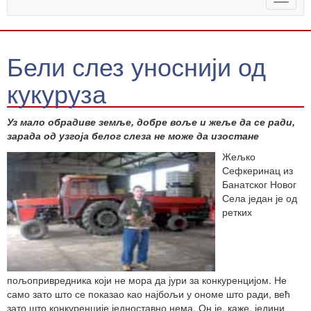
naviga
Бели слез уноснији од
кукуруза
Уз мало обрадиве земље, добре воље и жеље да се ради,
зарада од узгоја белог слеза не може да изостане
Жељко
Сефкеринац из
Банатског Новог
Села један је од
ретких
пољопривредника који не мора да јури за конкуренцијом. Не
само зато што се показао као најбољи у ономе што ради, већ
зато што конкуренције једноставно нема. Он је, каже, једини