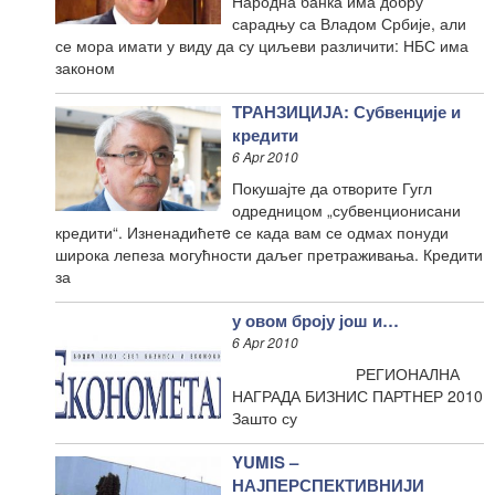
Народна банка има добру
сарадњу са Владом Србије, али
се мора имати у виду да су циљеви различити: НБС има
законом
ТРАНЗИЦИЈА: Субвенције и
кредити
6 Apr 2010
Покушајте да отворите Гугл
одредницом „субвенционисани
кредити“. Изненадићетe се када вам се одмах понуди
широка лепеза могућности даљег претраживања. Кредити
за
у овом броју још и…
6 Apr 2010
РЕГИОНАЛНА
НАГРАДА БИЗНИС ПАРТНЕР 2010
Зашто су
YUMIS –
НАЈПЕРСПЕКТИВНИЈИ