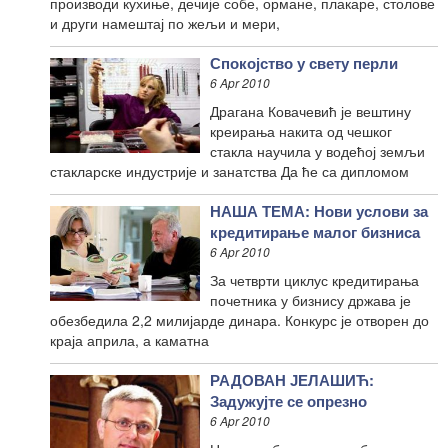
производи кухиње, дечије собе, ормане, плакаре, столове
и други намештај по жељи и мери,
Спокојство у свету перли
6 Apr 2010
Драгана Ковачевић је вештину
креирања накита од чешког
стакла научила у водећој земљи
стакларске индустрије и занатства Да ће са дипломом
НАША ТЕМА: Нови услови за
кредитирање малог бизниса
6 Apr 2010
За четврти циклус кредитирања
почетника у бизнису држава је
обезбедила 2,2 милијарде динара. Конкурс је отворен до
краја априла, а каматна
РАДОВАН ЈЕЛАШИЋ:
Задужујте се опрезно
6 Apr 2010