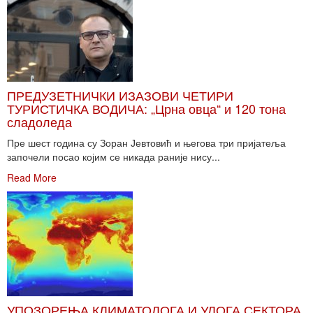
ПРЕДУЗЕТНИЧКИ ИЗАЗОВИ ЧЕТИРИ
ТУРИСТИЧКА ВОДИЧА: „Црна овца“ и 120 тона
сладоледа
Пре шест година су Зоран Јевтовић и његова три пријатеља
започели посао којим се никада раније нису...
Read More
УПОЗОРЕЊА КЛИМАТОЛОГА И УЛОГА СЕКТОРА