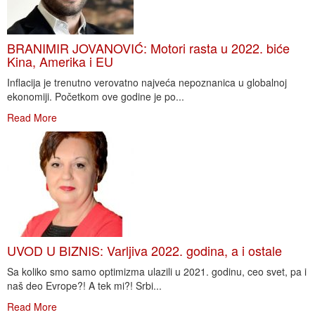
BRANIMIR JOVANOVIĆ: Motori rasta u 2022. biće
Kina, Amerika i EU
Inflacija je trenutno verovatno najveća nepoznanica u globalnoj
ekonomiji. Početkom ove godine je po...
Read More
UVOD U BIZNIS: Varljiva 2022. godina, a i ostale
Sa koliko smo samo optimizma ulazili u 2021. godinu, ceo svet, pa i
naš deo Evrope?! A tek mi?! Srbi...
Read More