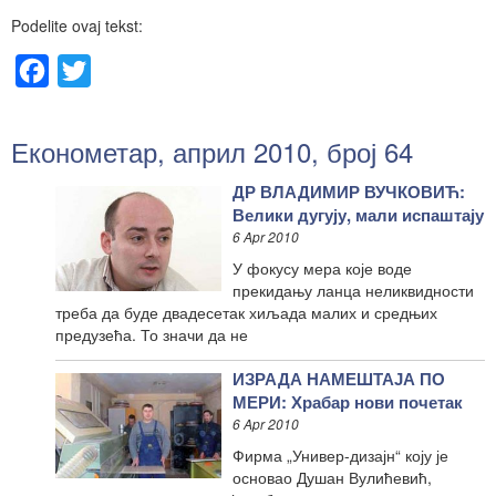
Podelite ovaj tekst:
Facebook
Twitter
Економетар, април 2010, број 64
ДР ВЛАДИМИР ВУЧКОВИЋ:
Велики дугују, мали испаштају
6 Apr 2010
У фокусу мера које воде
прекидању ланца неликвидности
треба да буде двадесетак хиљада малих и средњих
предузећа. То значи да не
ИЗРАДА НАМЕШТАЈА ПО
МЕРИ: Храбар нови почетак
6 Apr 2010
Фирма „Универ-дизајн“ коју је
основао Душан Вулићевић,