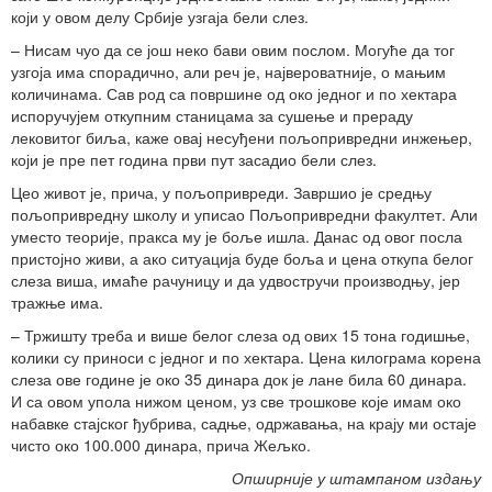
који у овом делу Србије узгаја бели слез.
– Нисам чуо да се још неко бави овим послом. Могуће да тог
узгоја има спорадично, али реч је, највероватније, о мањим
количинама. Сав род са површине од око једног и по хектара
испоручујем откупним станицама за сушење и прераду
лековитог биља, каже овај несуђени пољопривредни инжењер,
који је пре пет година први пут засадио бели слез.
Цео живот је, прича, у пољопривреди. Завршио је средњу
пољопривредну школу и уписао Пољопривредни факултет. Али
уместо теорије, пракса му је боље ишла. Данас од овог посла
пристојно живи, а ако ситуација буде боља и цена откупа белог
слеза виша, имаће рачуницу и да удвостручи производњу, јер
тражње има.
– Тржишту треба и више белог слеза од ових 15 тона годишње,
колики су приноси с једног и по хектара. Цена килограма корена
слеза ове године је око 35 динара док је лане била 60 динара.
И са овом упола нижом ценом, уз све трошкове које имам око
набавке стајског ђубрива, садње, одржавања, на крају ми остаје
чисто око 100.000 динара, прича Жељко.
Опширније у штампаном издању