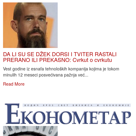
DA LI SU SE DŽEK DORSI I TVITER RASTALI
PRERANO ILI PREKASNO: Cvrkut o cvrkutu
Vest godine iz esnafa tehnoloških kompanija kojima je tokom
minulih 12 meseci posvećivana pažnja već...
Read More