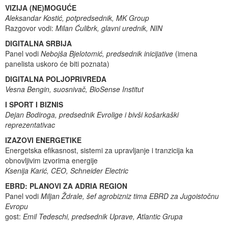
VIZIJA (NE)MOGUĆE
Aleksandar Kostić, potpredsednik, MK Group
Razgovor vodi:
Milan Ćulibrk, glavni urednik, NIN
DIGITALNA SRBIJA
Panel vodi
Nebojša Bjelotomić, predsednik inicijative
(imena
panelista uskoro će biti poznata)
DIGITALNA POLJOPRIVREDA
Vesna Bengin, suosnivač, BioSense Institut
I SPORT I BIZNIS
Dejan Bodiroga, predsednik Evrolige i bivši košarkaški
reprezentativac
IZAZOVI ENERGETIKE
Energetska efikasnost, sistemi za upravljanje i tranzicija ka
obnovljivim izvorima energije
Ksenija Karić, CEO, Schneider Electric
EBRD: PLANOVI ZA ADRIA REGION
Panel vodi
Miljan Ždrale, šef agrobizniz tima EBRD za Jugoistočnu
Evropu
gost:
Emil Tedeschi, predsednik Uprave, Atlantic Grupa