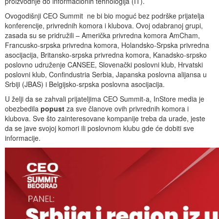
proizvodnje do informacionih tehnologija (IT).
Ovogodišnji CEO Summit ne bi bio moguć bez podrške prijatelja
konferencije, privrednih komora i klubova. Ovoj odabranoj grupi,
zasada su se pridružili – Američka privredna komora AmCham,
Francusko-srpska privredna komora, Holandsko-Srpska privredna
asocijacija, Britansko-srpska privredna komora, Kanadsko-srpsko
poslovno udruženje CANSEE, Slovenački poslovni klub, Hrvatski
poslovni klub, Confindustria Serbia, Japanska poslovna alijansa u
Srbiji (JBAS) i Belgijsko-srpska poslovna asocijacija.
U želji da se zahvali prijateljima CEO Summit-a, InStore media je
obezbedila
popust
za sve članove ovih privrednih komora i
klubova. Sve što zainteresovane kompanije treba da urade, jeste
da se jave svojoj komori ili poslovnom klubu gde će dobiti sve
informacije.