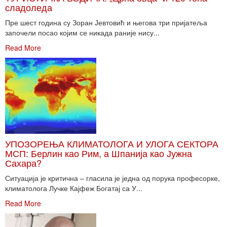
сладоледа
Пре шест година су Зоран Јевтовић и његова три пријатеља
започели посао којим се никада раније нису...
Read More
УПОЗОРЕЊА КЛИМАТОЛОГА И УЛОГА СЕКТОРА
МСП: Берлин као Рим, а Шпанија као Јужна
Сахара?
Ситуација је критична – гласила је једна од порука професорке,
климатолога Лучке Кајфеж Богатај са У...
Read More