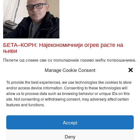
БЕТА–КОРН: Најекономичнији огрев расте на
њиви
Пелети од сламе све су популарније гориво међу потрошачима.
Главне препреке већoj производњи овог ог...
Manage Cookie Consent
Read More
To provide the best experiences, we use technologies like cookies to store
and/or access device information. Consenting to these technologies will
allow us to process data such as browsing behavior or unique IDs on this
site. Not consenting or withdrawing consent, may adversely affect certain
Toggle
features and functions.
naviga
Nira Press d.o.o.
Accept
Sadržaj ovog sajta je zakonom zaštićena intelektualna svojina
preduzeća NiraPress d.o.o. Svako neovlašćeno korišćenje,
Deny
kopiranje, objavljivanje celine ili delova bilo kog proizvoda NiraPress