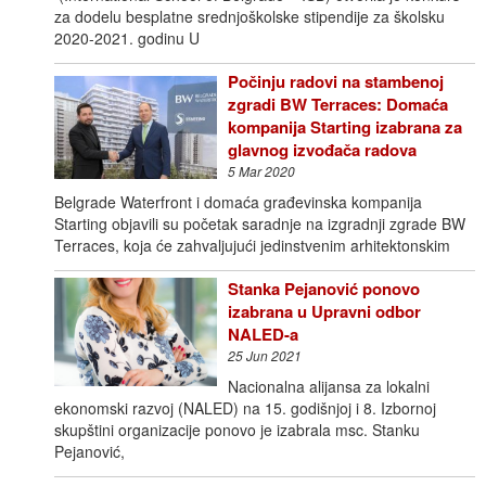
za dodelu besplatne srednjoškolske stipendije za školsku
2020-2021. godinu U
Počinju radovi na stambenoj
zgradi BW Terraces: Domaća
kompanija Starting izabrana za
glavnog izvođača radova
5 Mar 2020
Belgrade Waterfront i domaća građevinska kompanija
Starting objavili su početak saradnje na izgradnji zgrade BW
Terraces, koja će zahvaljujući jedinstvenim arhitektonskim
Stanka Pejanović ponovo
izabrana u Upravni odbor
NALED-a
25 Jun 2021
Nacionalna alijansa za lokalni
ekonomski razvoj (NALED) na 15. godišnjoj i 8. Izbornoj
skupštini organizacije ponovo je izabrala msc. Stanku
Pejanović,