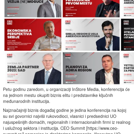
Petu godinu zaredom, u organizaciji InStore Media, konferencija će
na jednom mestu okupiti biznis elitu i predstavnike ključnih
međunarodnih institucija.
Najznačajniji biznis događaj godine je jedina konferencija na kojoj
su svi govornici najviši rukovodioci, vlasnici i predsednici UO
najuspešnijih domaćih, regionalnih i internacionalnih firmi iz realnog
i uslužnog sektora i institucija. CEO Summit [https://www.ceo-
summit.rs/] namenjen je direktorima kompanija, članovima UO,