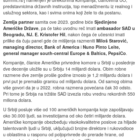
predstavnicima državnih instirucija, top menadžmentu iz realnog i
uslužnog sektora, kao i svima onima koji žele to da postanu.
Zemlja partner
samita ove 2023. godine biće
Sjedinjene
Američke Države
, pa će tako uvodnu reč imati
ambasador SAD u
Beogradu, NJ. E. Kristofer Hil
, nakon čega će učesnici imati
prilike da čuju panel gde će mišljenja razmeniti
Miloš Starović,
managing director, Bank of America
i
Nuno Pinto Leite,
general manager south-central Europe & Baltics, PepsiCo
.
Kompanije, članice Američke privredne komore u Srbiji u poslednje
dve decenije uložile su u Srbiju 14 milijardi dolara. Obim robne
razmene dve zemlje prošle godine iznosio je 1,2 milijardu dolara i
prvi put je premašio granicu od milijardu dolara. Od samog obima
više govori da je u 2022. robna razmena povećana čak 30 odsto.
Pri tome je Srbija na tržište SAD izvezla robu vrednu rekordnih 550
miliona dolara.
U Srbiji posluje više od 100 američkih kompanija koje zapošljavaju
oko 30.000 ljudi, sa investicijama od oko četiri milijarde dolara.
Američke kompanije obezbeđuju visokokvalitetne poslove za hiljade
talentovanih ljudi u Srbiji, uključujući brojne direktore i rukovodioce
u oblastima u rasponu od poljoprivrede do prerade hrane, od