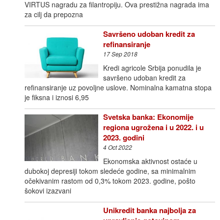
VIRTUS nagradu za filantropiju. Ova prestižna nagrada ima
za cilj da prepozna
Savršeno udoban kredit za
refinansiranje
17 Sep 2018
Kredi agricole Srbija ponudila je
savršeno udoban kredit za
refinansiranje uz povoljne uslove. Nominalna kamatna stopa
je fiksna i iznosi 6,95
Svetska banka: Ekonomije
regiona ugrožena i u 2022. i u
2023. godini
4 Oct 2022
Ekonomska aktivnost ostaće u
dubokoj depresiji tokom sledeće godine, sa minimalnim
očekivanim rastom od 0,3% tokom 2023. godine, pošto
šokovi izazvani
Unikredit banka najbolja za