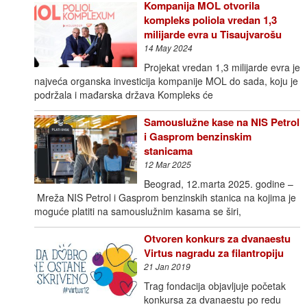
Kompanija MOL otvorila
kompleks poliola vredan 1,3
milijarde evra u Tisaujvarošu
14 May 2024
Projekat vredan 1,3 milijarde evra je
najveća organska investicija kompanije MOL do sada, koju je
podržala i mađarska država Kompleks će
Samouslužne kase na NIS Petrol
i Gasprom benzinskim
stanicama
12 Mar 2025
Beograd, 12.marta 2025. godine –
Mreža NIS Petrol i Gasprom benzinskih stanica na kojima je
moguće platiti na samouslužnim kasama se širi,
Otvoren konkurs za dvanaestu
Virtus nagradu za filantropiju
21 Jan 2019
Trag fondacija objavljuje početak
konkursa za dvanaestu po redu