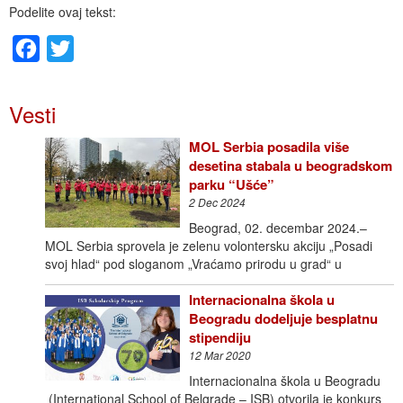
Podelite ovaj tekst:
Facebook
Twitter
Vesti
MOL Serbia posadila više
desetina stabala u beogradskom
parku “Ušće”
2 Dec 2024
Beograd, 02. decembar 2024.–
MOL Serbia sprovela je zelenu volontersku akciju „Posadi
svoj hlad“ pod sloganom „Vraćamo prirodu u grad“ u
Internacionalna škola u
Beogradu dodeljuje besplatnu
stipendiju
12 Mar 2020
Internacionalna škola u Beogradu
(International School of Belgrade – ISB) otvorila je konkurs