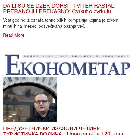
DA LI SU SE DŽEK DORSI I TVITER RASTALI
PRERANO ILI PREKASNO: Cvrkut o cvrkutu
Vest godine iz esnafa tehnoloških kompanija kojima je tokom
minulih 12 meseci posvećivana pažnja već...
Read More
ПРЕДУЗЕТНИЧКИ ИЗАЗОВИ ЧЕТИРИ
ТУРИСТИЧКА ВОДИЧА: „Црна овца“ и 120 тона