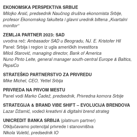
EKONOMSKA PERSPEKTIVA SRBIJE
Milojko Arsić, predsednik Naučnog društva ekonomista Srbije,
profesor Ekonomskog fakulteta i glavni urednik biltena „Kvartalni
monitor“
ZEMLJA PARTNER 2023: SAD
uvodna reč:
Ambasador SAD u Beogradu, NJ. E. Kristofer Hil
Panel: Srbija i region iz ugla američkih investitora
Miloš Starović, managing director, Bank of America
Nuno Pinto Leite, general manager south-central Europe & Baltics,
PepsiCo
STRATEŠKO PARTNERSTVO ZA PRIVREDU
Mike Michel, CEO, Yettel Srbija
PRIVREDA NA PRVOM MESTU
Panel vodi
Marko Čadež, predsednik, Privredna komora Srbije
STRATEGIJA & BRAND VIBE SHIFT – EVOLUCIJA BRENDOVA
Lazar Džamić, vodeći kreativni & digitalni brend strateg
UNICREDIT BANKA SRBIJA
(platinum partner)
Otključavamo potencijal privrede i stanovništva
Nikola Vuletić, predsednik IO