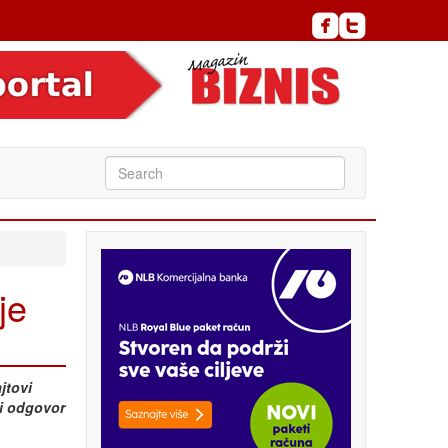
je
ajtovi
i odgovor