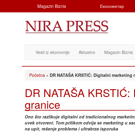
Magazin Biznis
Економетар
Vesti iz ekonomije
Aktuelno
Magazin Biznis
Početna
»
DR NATAŠA KRSTIĆ: Digitalni marketing 
DR NATAŠA KRSTIĆ: Di
granice
Ono što razlikuje digitalni od tradicionalnog marketi
uvek otvoreni. Tom prilikom odvija se marketing u 
na upit, rešenje problema i ultrabrza isporuka