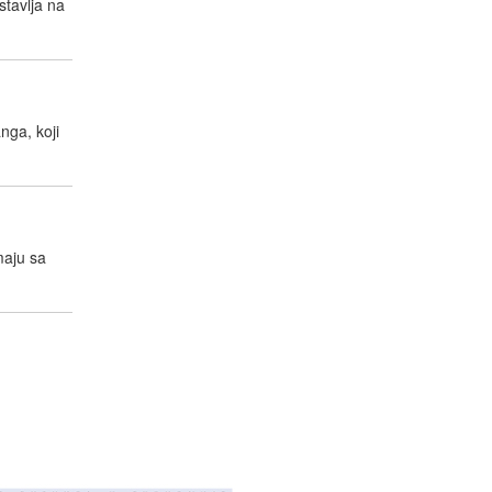
stavlja na
nga, koji
maju sa