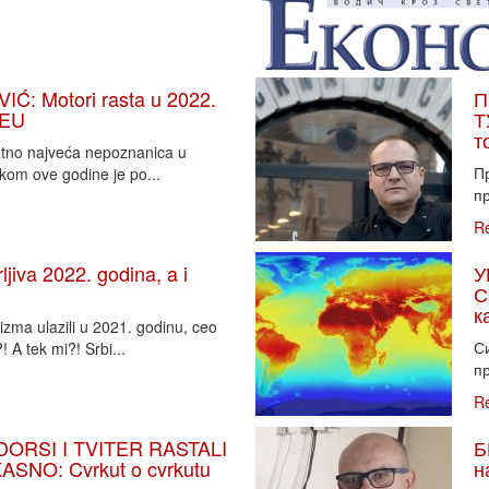
: Motori rasta u 2022.
П
 EU
Т
т
vatno najveća nepoznanica u
П
tkom ove godine je po...
пр
R
iva 2022. godina, a i
У
С
к
zma ulazili u 2021. godinu, ceo
Си
 A tek mi?! Srbi...
пр
R
DORSI I TVITER RASTALI
Б
SNO: Cvrkut o cvrkutu
н