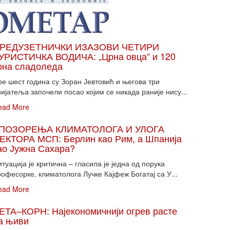
РЕДУЗЕТНИЧКИ ИЗАЗОВИ ЧЕТИРИ
УРИСТИЧКА ВОДИЧА: „Црна овца“ и 120
она сладоледа
ре шест година су Зоран Јевтовић и његова три
ијатеља започели посао којим се никада раније нису...
ead More
ПОЗОРЕЊА КЛИМАТОЛОГА И УЛОГА
ЕКТОРА МСП: Берлин као Рим, а Шпанија
ао Јужна Сахара?
туација је критична – гласила је једна од порука
офесорке, климатолога Лучке Кајфеж Богатај са У...
ead More
ЕТА–КОРН: Најекономичнији огрев расте
а њиви