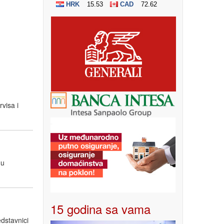
visa i
 u
15 godina sa vama
edstavnici