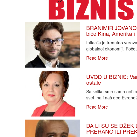
BRANIMIR JOVANOVIĆ
biće Kina, Amerika i
Inflacija je trenutno vero
globalnoj ekonomiji. Poče
Read More
UVOD U BIZNIS: Varlj
ostale
Sa koliko smo samo optimi
svet, pa i naš deo Evrope?!
Read More
DA LI SU SE DŽEK 
PRERANO ILI PREKA