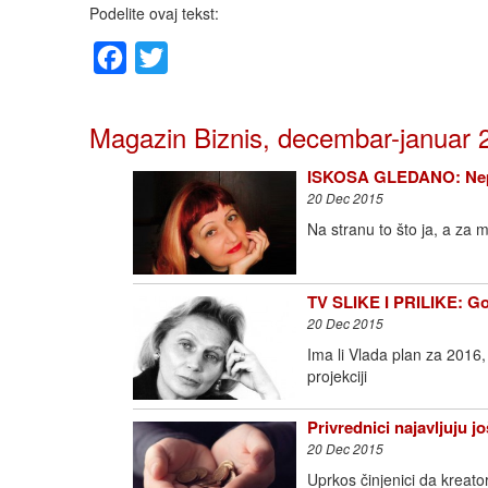
Podelite ovaj tekst:
Facebook
Twitter
Magazin Biznis, decembar-januar 
ISKOSA GLEDANO: Neprij
20 Dec 2015
Na stranu to što ja, a za 
TV SLIKE I PRILIKE: Go
20 Dec 2015
Ima li Vlada plan za 2016, 
projekciji
Privrednici najavljuju j
20 Dec 2015
Uprkos činjenici da kreato