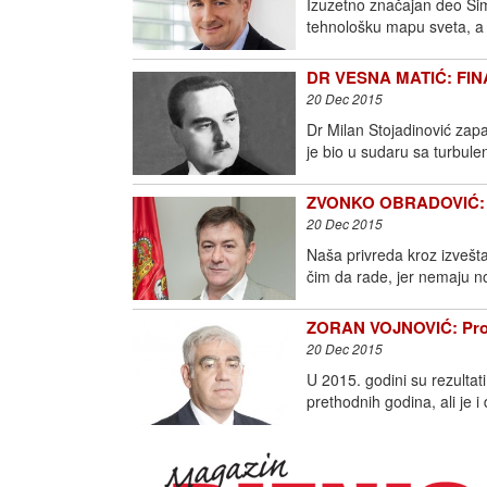
Izuzetno značajan deo Sime
tehnološku mapu sveta, 
DR VESNA MATIĆ: FINAN
20 Dec 2015
Dr Milan Stojadinović zapam
je bio u sudaru sa turbulen
ZVONKO OBRADOVIĆ: Tr
20 Dec 2015
Naša privreda kroz izvešta
čim da rade, jer nemaju n
ZORAN VOJNOVIĆ: Promen
20 Dec 2015
U 2015. godini su rezultat
prethodnih godina, ali je 