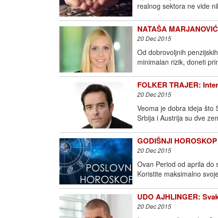
realnog sektora ne vide n
NATAŠA MARJANOVIĆ: Ml
20 Dec 2015
Od dobrovoljnih penzijskih
minimalan rizik, doneti pri
FOLKER TRAJER: Intern
20 Dec 2015
Veoma je dobra ideja što 
Srbija i Austrija su dve ze
GODIŠNJI HOROSKOP ZA
20 Dec 2015
Ovan Period od aprila do 
Koristite maksimalno svoje
UDO AJHLINGER: Svaka t
20 Dec 2015