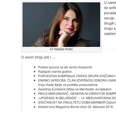
U nared
će soft
ponašan
veruje,
drugih 
imaju s
zasićen
Dr Nataša Krstić
U ovom broju još i …
Počela sezona na ski centru Kopaonik
Rajfajzen banka godine
PORODIČNA KOMPANIJA VIVEKS GRUPA SVEČANO OBE
ENRIKO VERDOŠA, ČLAN IZVRŠNOG ODBORA UNIKRE
linija Vlade Italije za podršku preduzećima
Saradnja Eurobank Srbija sa Mančester Junajtedom
PAVLE MARJANOVIĆ, GENERALNI DIREKTOR KOMPANIJE
„UPGRADE IN BELGRADE“ – 14. MEĐUNARODNA KONFER
SVEČANOST NA FAKULTETU DOBA MARIBOR Diplome za 
Sledeći broj Magazina Biznis izlazi 20. februara 2016.