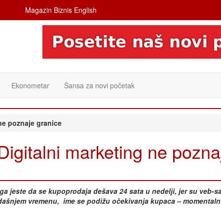
Magazin Biznis English
Ekonometar
Šansa za novi početak
ne poznaje granice
gitalni marketing ne pozna
nga jeste da se kupoprodaja dešava 24 sata u n
edelji, jer su veb-s
sadašnjem vremenu,
ime se podižu očekivanja kupaca – momentaln