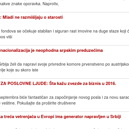
ikakve znake oporavka. Naprotiv,
adi ne razmišljaju o starosti
 fondova se očekuje stabilan i siguran rast imovine na duge staze koji 
nos viši
acionalizacija je neophodna srpskim preduzećima
Srbija želi da napravi svoje privredne komore prvenstveno po austrijs
mlje koje su skoro iste
 POSLOVNE LJUDE: Šta kažu zvezde za biznis u 2016.
septembra biće fantastičan za započinjanje novog posla i za novu sara
 veštine. Pokušajte da proširite društvene
reća vetrenjača u Evropi ima generator napravljen u Srbiji