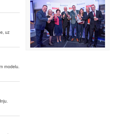
će, uz
kom modelu.
dnju.