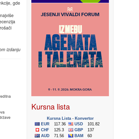
kcije, gde
najviše
ecenzija
trošači
d
om izdanju
ditna
Kursna lista
ova
države