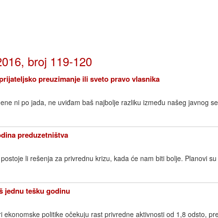
2016, broj 119-120
ateljsko preuzimanje ili sveto pravo vlasnika
mene ni po jada, ne uviđam baš najbolje razliku između našeg javnog ser
dina preduzetništva
postoje li rešenja za privrednu krizu, kada će nam biti bolje. Planovi su
oš jednu tešku godinu
ri ekonomske politike očekuju rast privredne aktivnosti od 1,8 odsto, pr