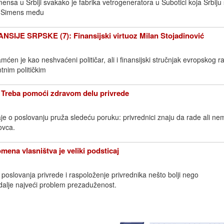
nsa u Srbiji svakako je fabrika vetrogeneratora u Subotici koja Srbiju 
a Simens među
SIJE SRPSKE (7): Finansijski virtuoz Milan Stojadinović
ćen je kao neshvaćeni političar, ali i finansijski stručnjak evropskog ra
tnim političkim
eba pomoći zdravom delu privrede
je o poslovanju pruža sledeću poruku: privrednici znaju da rade ali ne
ovca.
a vlasništva je veliki podsticaj
i poslovanja privrede i raspoloženje privrednika nešto bolji nego
i dalje najveći problem prezaduženost.