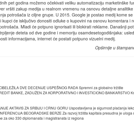
nih pet godina možemo očekivati veliku automatizaciju marketinške fun
ver vršiti zakup medija u realnom vremenu na osnovu detaljne analitike
ja potrošača iz ciljne grupe. U 2015. Google je postao medij kome se 
 i kupci će isključivo donositi odluke o kupovini na osnovu komentara i r
potrošača. Mladi će potpuno ignorisati ili blokirati reklame. Današnji po
trpljenje deteta od dve godine i memoriju osamdesetogodišnjaka: usle
osti informacijama, internet će postati potpuno vizuelni medij.
Opširnije u štampan
LEŽILA DVE DECENIJE USPEŠNOG RADA Spremni za globalno tržište
DIT BANKE, ZADUŽEN ZA KORPORATIVNO I INVESTICIONO BANKARSTVO Kre
 AKTAVIS ZA SRBIJU I CRNU GORU Uspostavljena je sigurnost plaćanja lek
ENCIJA BEOGRADSKE BERZE Za razvoj tržišta kapitala presudna je uloga 
oko 330 diplomanata i magistranata iz regiona