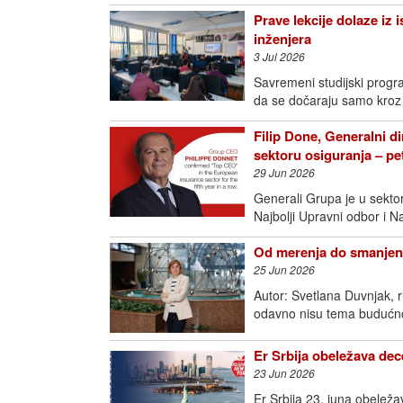
Prave lekcije dolaze iz 
inženjera
3 Jul 2026
Savremeni studijski progra
da se dočaraju samo kroz
Filip Done, Generalni di
sektoru osiguranja – p
29 Jun 2026
Generali Grupa je u sektoru
Najbolji Upravni odbor i N
Od merenja do smanjenj
25 Jun 2026
Autor: Svetlana Duvnjak, 
odavno nisu tema budućno
Er Srbija obeležava dece
23 Jun 2026
Er Srbija 23. juna obeleža