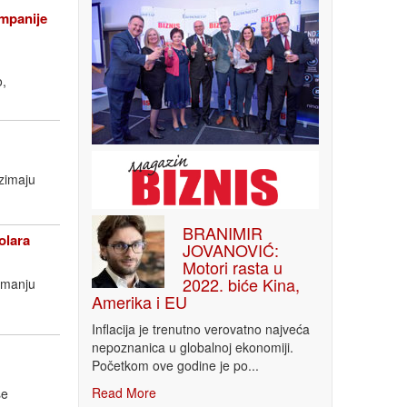
ompanije
o,
uzimaju
BRANIMIR
olara
JOVANOVIĆ:
Motori rasta u
2022. biće Kina,
imanju
Amerika i EU
Inflacija je trenutno verovatno najveća
nepoznanica u globalnoj ekonomiji.
Početkom ove godine je po...
Read More
še