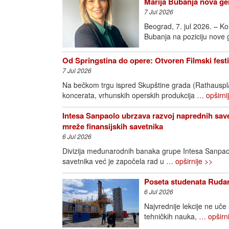
Marija Bubanja nova ge
7 Jul 2026
Beograd, 7. jul 2026. – K
Bubanja na poziciju nove
Od Springstina do opere: Otvoren Filmski fest
7 Jul 2026
Na bečkom trgu ispred Skupštine grada (Rathausplatz
koncerata, vrhunskih operskih produkcija
… opširni
Intesa Sanpaolo ubrzava razvoj naprednih save
mreže finansijskih savetnika
6 Jul 2026
Divizija međunarodnih banaka grupe Intesa Sanpao
savetnika već je započela rad u
… opširnije >>
Poseta studenata Rudar
6 Jul 2026
Najvrednije lekcije ne uče
tehničkih nauka,
… opširni