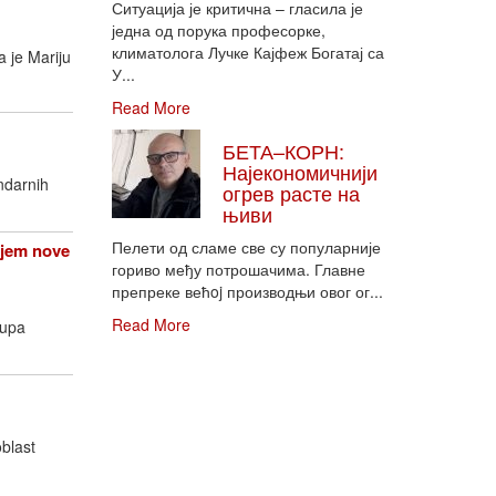
Ситуација је критична – гласила је
једна од порука професорке,
климатолога Лучке Кајфеж Богатај са
 je Mariju
У...
Read More
БЕТА–КОРН:
Најекономичнији
ndarnih
огрев расте на
њиви
Пелети од сламе све су популарније
njem nove
гориво међу потрошачима. Главне
препреке већoj производњи овог ог...
Read More
rupa
oblast