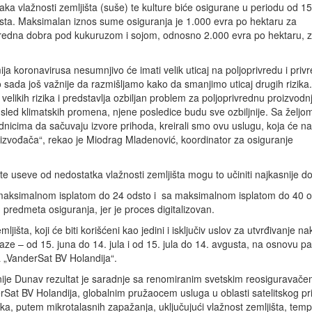
aka vlažnosti zemljišta (suše) te kulture biće osigurane u periodu od 15
sta. Maksimalan iznos sume osiguranja je 1.000 evra po hektaru za
vredna dobra pod kukuruzom i sojom, odnosno 2.000 evra po hektaru, 
a koronavirusa nesumnjivo će imati velik uticaj na poljoprivredu i privr
to sada još važnije da razmišljamo kako da smanjimo uticaj drugih rizika
velikih rizika i predstavlja ozbiljan problem za poljoprivrednu proizvodnj
sled klimatskih promena, njene posledice budu sve ozbiljnije. Sa željo
nicima da sačuvaju izvore prihoda, kreirali smo ovu uslugu, koja će na
roizvođača“, rekao je Miodrag Mladenović, koordinator za osiguranje
ite useve od nedostatka vlažnosti zemljišta mogu to učiniti najkasnije do
 maksimalnom isplatom do 24 odsto i sa maksimalnom isplatom do 40 o
redmeta osiguranja, jer je proces digitalizovan.
ljišta, koji će biti korišćeni kao jedini i isključiv uslov za utvrđivanje n
aze – od 15. juna do 14. jula i od 15. jula do 14. avgusta, na osnovu pa
 „VanderSat BV Holandija“.
je Dunav rezultat je saradnje sa renomiranim svetskim reosiguravače
Sat BV Holandija, globalnim pružaocem usluga u oblasti satelitskog pri
ka, putem mikrotalasnih zapažanja, uključujući vlažnost zemljišta, temp