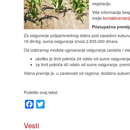
vegetaciju.
Više informacija bes
mejla
kontaktcenta
Pristupačna premij
Za osiguranje poljoprivrednog dobra pod zasadom kukuruz
18 din/kg, suma osiguranja iznosi 2.835.000 dinara.
Od izabranog modela ugovaranja osiguranja zavisiće i vis
ukoliko je limit pokrića 24 odsto od sume osiguranja
za limit pokrića 40 odsto od sume osiguranja, premi
Visina premije je, u zavisnosti od regiona, dodatno subve
Podelite ovaj tekst:
Facebook
Twitter
Vesti