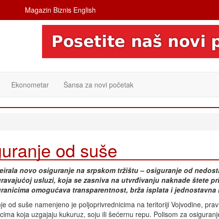
Magazin Biznis English
Ekonometar
Šansa za novi početak
guranje od suše
eirala novo osiguranje na srpskom tržištu – osiguranje od nedost
guravajućoj usluzi, koja se zasniva na utvrđivanju naknade štete 
uranicima omogućava transparentnost, brža isplata i jednostavna 
je od suše namenjeno je poljoprivrednicima na teritoriji Vojvodine, prav
licima koja uzgajaju kukuruz, soju ili šećernu repu. Polisom za osiguran