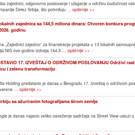
ška zajednici, odgovorno poslovanje i ulaganje u održivu budućnost os
ompanije Delez Srbija, što potvrđuju
… opširnije >>
okalnih zajednica sa 144,5 miliona dinara: Otvoren konkurs pro
2026. godinu
 „Zajednici zajedno“ za finansiranje projekata u 13 lokalnih samoupr
ija NIS ove godine izdvaja 144,5
… opširnije >>
TAVIO 17. IZVEŠTAJ O ODRŽIVOM POSLOVANJU Održivi rast
icu i zelenu transformaciju
elta Holding predstavio je danas u Beogradu 17. Izveštaj o održivom pos
stvarene
… opširnije >>
Srbiju sa ažuriranim fotografijama širom zemlje
gle je danas najavio veliko osveženje sadržaja na Street View usluzi u S
>