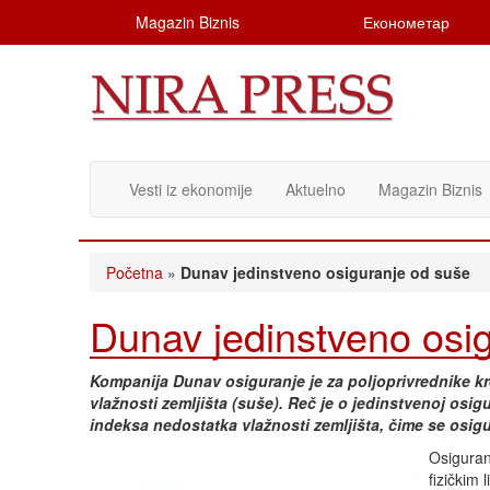
Magazin Biznis
Економетар
Vesti iz ekonomije
Aktuelno
Magazin Biznis
Početna
»
Dunav jedinstveno osiguranje od suše
Dunav jedinstveno osi
Kompanija Dunav osiguranje je za poljoprivrednike kr
vlažnosti zemljišta (suše). Reč je o jedinstvenoj osi
indeksa nedostatka vlažnosti zemljišta, čime se osig
Osiguran
fizičkim 