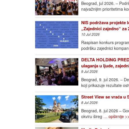
Beograd, jul 2026. – Podr
najvažnijim prioritetima k
NIS podržava projekte l
„Zajednici zajedno“ za 
10 Jul 2026
Raspisan konkurs programa
podršku zajednici kompan
DELTA HOLDING PREDS
ulaganja u ljude, zajedn
9 Jul 2026
Beograd, 9. jul 2026. – D
koji prikazuje rezultate o
Street View se vraća u 
8 Jul 2026
Beograd, 8. jul 2026 – Goo
okviru šireg
… opširnije >