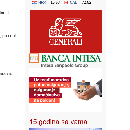
tem i-
, po ceni
arstva.
15 godina sa vama