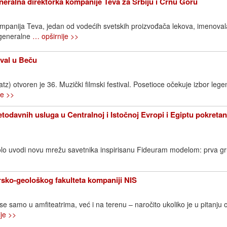
neralna direktorka kompanije Teva za Srbiju i Crnu Goru
ompanija Teva, jedan od vodećih svetskih proizvođača lekova, imenovala
 generalne
… opširnije >>
ival u Beču
) otvoren je 36. Muzički filmski festival. Posetioce očekuje izbor lege
je >>
todavnih usluga u Centralnoj i Istočnoj Evropi i Egiptu pokreta
lo uvodi novu mrežu savetnika inspirisanu Fideuram modelom: prva g
sko-geološkog fakulteta kompaniji NIS
 se samo u amfiteatrima, već i na terenu – naročito ukoliko je u pitanju 
je >>