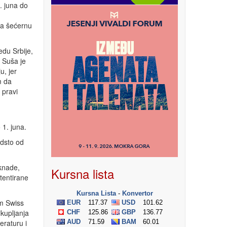
. juna do
za šećernu
edu Srbije,
. Suša je
u, jer
m da
 pravi
 1. juna.
dsto od
aknade,
Kursna lista
tentirane
m Swiss
kupljanja
eraturu i