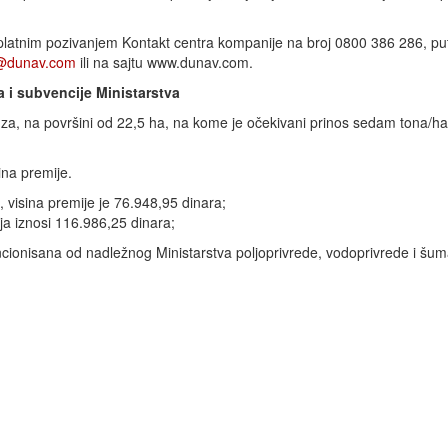
platnim pozivanjem Kontakt centra kompanije na broj 0800 386 286, pu
r@dunav.com
ili na sajtu www.dunav.com.
a i subvencije Ministarstva
a, na površini od 22,5 ha, na kome je očekivani prinos sedam tona/ha
ina premije.
, visina premije je 76.948,95 dinara;
ja iznosi 116.986,25 dinara;
ncionisana od nadležnog Ministarstva poljoprivrede, vodoprivrede i šum