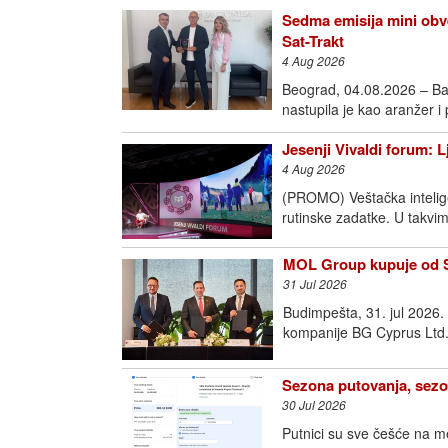
Sedma emisija mini obve
Sat-Trakt
4 Aug 2026
Beograd, 04.08.2026 – Ba
nastupila je kao aranžer i
Jesenji Vivaldi forum: 
4 Aug 2026
(PROMO) Veštačka intelige
rutinske zadatke. U takvim
MOL Group kupuje od Sh
31 Jul 2026
Budimpešta, 31. jul 2026
kompanije BG Cyprus Ltd.
Sezona putovanja, sezo
30 Jul 2026
Putnici su sve češće na m