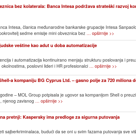
znica bez kolaterala: Banca Intesa podržava strateški razvoj k
nca Intesa, članica međunarodne bankarske grupacije Intesa Sanpaol
 pokrovitelj sedme emisije mini obveznica bez
… opširnije >>
Ljudske veštine kao adut u doba automatizacije
ncija i automatizacija kontinuirano menjaju strukturu poslovanja i pre
 okolnostima, poslovni lideri i HR profesionalci
… opširnije >>
ell-a kompaniju BG Cyprus Ltd. – gasno polje za 720 miliona d
. godine – MOL Group potpisala je ugovor sa kompanijom Shell o preuz
, njenog zavisnog
… opširnije >>
na pretnji: Kaspersky ima predloge za sigurna putovanja
eti sajberkriminalaca, budući da se oni u svim fazama putovanja sve vi