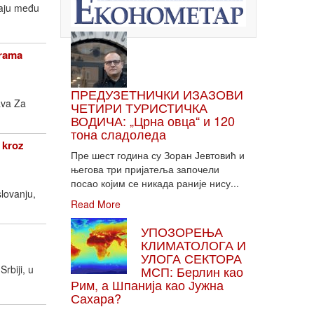
taju među
grama
ПРЕДУЗЕТНИЧКИ ИЗАЗОВИ
ava Za
ЧЕТИРИ ТУРИСТИЧКА
ВОДИЧА: „Црна овца“ и 120
тона сладоледа
 kroz
Пре шест година су Зоран Јевтовић и
његова три пријатеља започели
посао којим се никада раније нису...
lovanju,
Read More
УПОЗОРЕЊА
КЛИМАТОЛОГА И
УЛОГА СЕКТОРА
rbiji, u
МСП: Берлин као
Рим, а Шпанија као Јужна
Сахара?