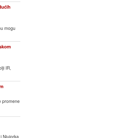
dućih
enu mogu
opskom
lji IR,
om
ke promene
i Njujorka