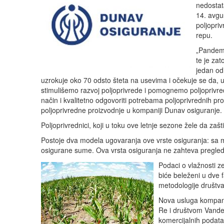
nedostat
14. avgu
poljopri
repu.
„Pandemij
te je za
jedan od 
uzrokuje oko 70 odsto šteta na usevima i očekuje se da, u
stimulišemo razvoj poljoprivrede i pomognemo poljoprivred
način i kvalitetno odgovoriti potrebama poljoprivrednih p
poljoprivredne proizvodnje u kompaniji Dunav osiguranje.
Poljoprivrednici, koji u toku ove letnje sezone žele da zašt
Postoje dva modela ugovaranja ove vrste osiguranja: sa
osigurane sume. Ova vrsta osiguranja ne zahteva pregled p
Podaci o vlažnosti zem
biće beleženi u dve f
metodologije društva
Nova usluga kompani
Re i društvom Vander
komercijalnih podata