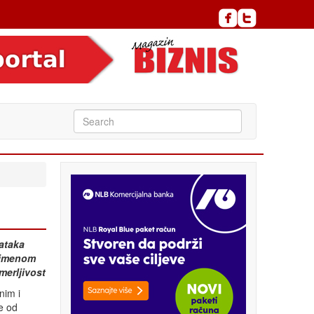
ataka
primenom
merljivost
nim i
je od