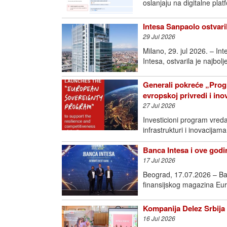
oslanjaju na digitalne pla
Intesa Sanpaolo ostvari
29 Jul 2026
Milano, 29. jul 2026. – I
Intesa, ostvarila je najbol
Generali pokreće „Prog
evropskoj privredi i in
27 Jul 2026
Investicioni program vred
infrastrukturi i inovac
Banca Intesa i ove godin
17 Jul 2026
Beograd, 17.07.2026 – Ban
finansijskog magazina Eur
Kompanija Delez Srbija 
16 Jul 2026