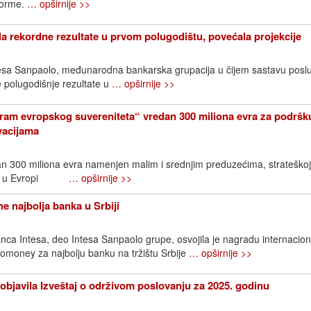
tforme.
… opširnije >>
la rekordne rezultate u prvom polugodištu, povećala projekcije
ntesa Sanpaolo, međunarodna bankarska grupacija u čijem sastavu posl
je polugodišnje rezultate u
… opširnije >>
ram evropskog suvereniteta“ vredan 300 miliona evra za podršk
ovacijama
an 300 miliona evra namenjen malim i srednjim preduzećima, strateškoj
ijama u Evropi
… opširnije >>
e najbolja banka u Srbiji
ca Intesa, deo Intesa Sanpaolo grupe, osvojila je nagradu internacio
omoney za najbolju banku na tržištu Srbije
… opširnije >>
objavila Izveštaj o održivom poslovanju za 2025. godinu