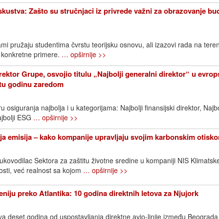
iskustva: Zašto su stručnjaci iz privrede važni za obrazovanje bu
mi pružaju studentima čvrstu teorijsku osnovu, ali izazovi rada na ter
 konkretne primere.
… opširnije >>
rektor Grupe, osvojio titulu „Najbolji generalni direktor“ u evr
etu godinu zaredom
 osiguranja najbolja i u kategorijama: Najbolji finansijski direktor, Najbo
ajbolji ESG
… opširnije >>
a emisija – kako kompanije upravljaju svojim karbonskim otisk
rukovodilac Sektora za zaštitu životne sredine u kompaniji NIS Klimats
sti, već realnost sa kojom
… opširnije >>
niju preko Atlantika: 10 godina direktnih letova za Njujork
va deset godina od uspostavljanja direktne avio-linije između Beograda 