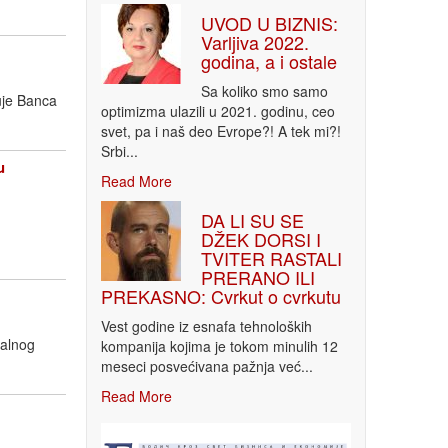
UVOD U BIZNIS:
Varljiva 2022.
godina, a i ostale
Sa koliko smo samo
uje Banca
optimizma ulazili u 2021. godinu, ceo
svet, pa i naš deo Evrope?! A tek mi?!
Srbi...
u
Read More
DA LI SU SE
DŽEK DORSI I
TVITER RASTALI
PRERANO ILI
PREKASNO: Cvrkut o cvrkutu
Vest godine iz esnafa tehnoloških
nalnog
kompanija kojima je tokom minulih 12
meseci posvećivana pažnja već...
Read More