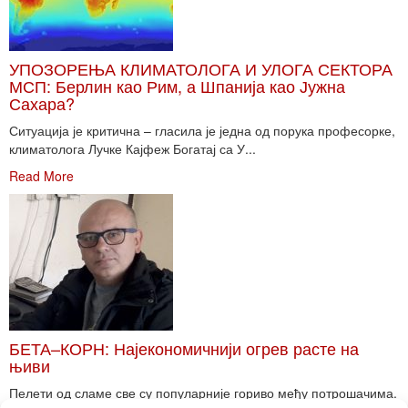
УПОЗОРЕЊА КЛИМАТОЛОГА И УЛОГА СЕКТОРА
МСП: Берлин као Рим, а Шпанија као Јужна
Сахара?
Ситуација је критична – гласила је једна од порука професорке,
климатолога Лучке Кајфеж Богатај са У...
Read More
БЕТА–КОРН: Најекономичнији огрев расте на
њиви
Пелети од сламе све су популарније гориво међу потрошачима.