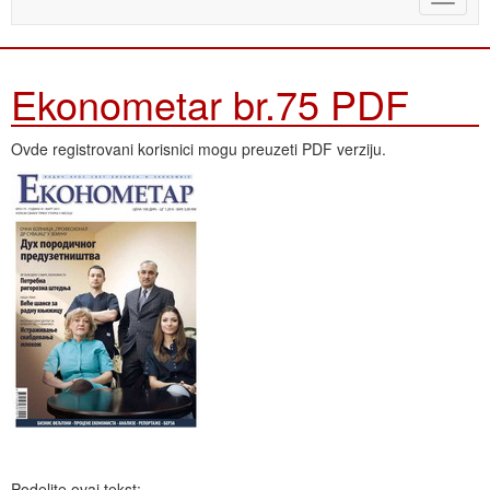
naviga
Ekonometar br.75 PDF
Ovde registrovani korisnici mogu preuzeti PDF verziju.
Podelite ovaj tekst: