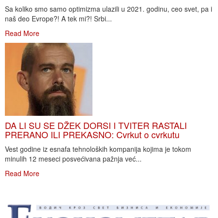
Sa koliko smo samo optimizma ulazili u 2021. godinu, ceo svet, pa i
naš deo Evrope?! A tek mi?! Srbi...
Read More
DA LI SU SE DŽEK DORSI I TVITER RASTALI
PRERANO ILI PREKASNO: Cvrkut o cvrkutu
Vest godine iz esnafa tehnoloških kompanija kojima je tokom
minulih 12 meseci posvećivana pažnja već...
Read More