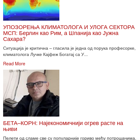
УПОЗОРЕЊА КЛИМАТОЛОГА И УЛОГА СЕКТОРА
МСП: Берлин као Рим, а Шпанија као Јужна
Сахара?
Ситуација је критична – гласила је једна од порука професорке,
климатолога Лучке Кајфеж Богатај са У...
Read More
БЕТА–КОРН: Најекономичнији огрев расте на
њиви
Пелети од сламе све су популарније гориво међу потрошачима.