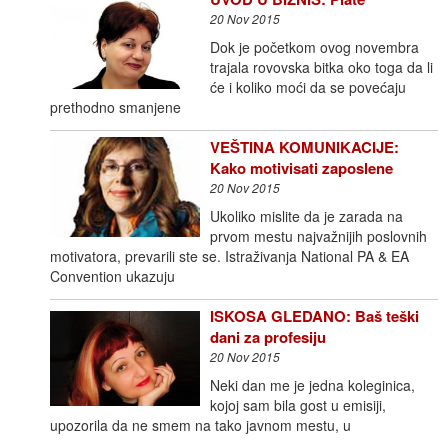
20 Nov 2015
Dok je početkom ovog novembra
trajala rovovska bitka oko toga da li
će i koliko moći da se povećaju
prethodno smanjene
VEŠTINA KOMUNIKACIJE:
Kako motivisati zaposlene
20 Nov 2015
Ukoliko mislite da je zarada na
prvom mestu najvažnijih poslovnih
motivatora, prevarili ste se. Istraživanja National PA & EA
Convention ukazuju
ISKOSA GLEDANO: Baš teški
dani za profesiju
20 Nov 2015
Neki dan me je jedna koleginica,
kojoj sam bila gost u emisiji,
upozorila da ne smem na tako javnom mestu, u