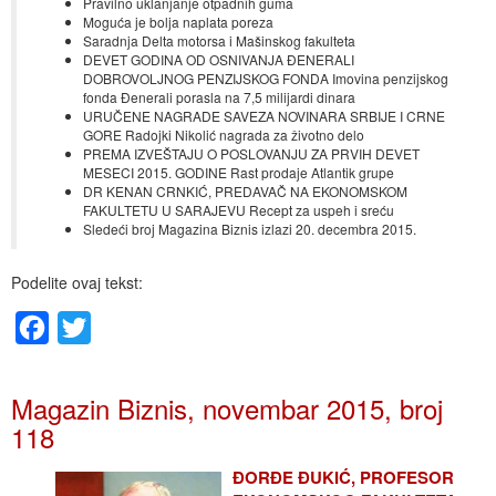
Pravilno uklanjanje otpadnih guma
Moguća je bolja naplata poreza
Saradnja Delta motorsa i Mašinskog fakulteta
DEVET GODINA OD OSNIVANJA ĐENERALI
DOBROVOLJNOG PENZIJSKOG FONDA Imovina penzijskog
fonda Đenerali porasla na 7,5 milijardi dinara
URUČENE NAGRADE SAVEZA NOVINARA SRBIJE I CRNE
GORE Radojki Nikolić nagrada za životno delo
PREMA IZVEŠTAJU O POSLOVANJU ZA PRVIH DEVET
MESECI 2015. GODINE Rast prodaje Atlantik grupe
DR KENAN CRNKIĆ, PREDAVAČ NA EKONOMSKOM
FAKULTETU U SARAJEVU Recept za uspeh i sreću
Sledeći broj Magazina Biznis izlazi 20. decembra 2015.
Podelite ovaj tekst:
Facebook
Twitter
Magazin Biznis, novembar 2015, broj
118
ĐORĐE ĐUKIĆ, PROFESOR