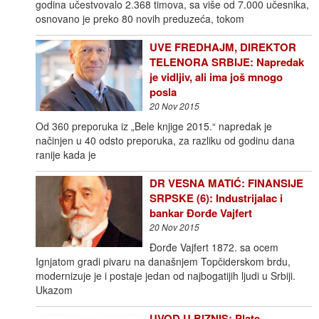
godina učestvovalo 2.368 timova, sa više od 7.000 učesnika,
osnovano je preko 80 novih preduzeća, tokom
UVE FREDHAJM, DIREKTOR
TELENORA SRBIJE: Napredak
je vidljiv, ali ima još mnogo
posla
20 Nov 2015
Od 360 preporuka iz „Bele knjige 2015.“ napredak je
načinjen u 40 odsto preporuka, za razliku od godinu dana
ranije kada je
DR VESNA MATIĆ: FINANSIJE
SRPSKE (6): Industrijalac i
bankar Đorđe Vajfert
20 Nov 2015
Đorđe Vajfert 1872. sa ocem
Ignjatom gradi pivaru na današnjem Topčiderskom brdu,
modernizuje je i postaje jedan od najbogatijih ljudi u Srbiji.
Ukazom
UVOD U BIZNIS: Plate