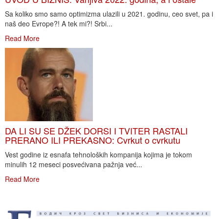
Sa koliko smo samo optimizma ulazili u 2021. godinu, ceo svet, pa i
naš deo Evrope?! A tek mi?! Srbi...
Read More
DA LI SU SE DŽEK DORSI I TVITER RASTALI
PRERANO ILI PREKASNO: Cvrkut o cvrkutu
Vest godine iz esnafa tehnoloških kompanija kojima je tokom
minulih 12 meseci posvećivana pažnja već...
Read More