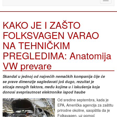
naviga
KAKO JE I ZAŠTO
FOLKSVAGEN VARAO
NA TEHNIČKIM
PREGLEDIMA: Anatomija
VW prevare
Skandal u jednoj od najvećih nemačkih kompanija čije će
se prave dimenzije sagledavati još dugo, rezultat je
sticaja mnogih faktora, među kojima
u i iskušenja koja
donosi sveprisutnost elektronike ispod haube
Od sredine septembra, kada je
EPA, Američka agencija za zaštitu
prirodne okoline, saopštila da je
Folksvagen, uz pomoć