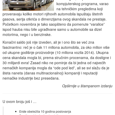
kompjuterskog programa, varao
na tehničkim pregledima koji
proveravaju koliko motori njihovih automobila ispuštaju štetnih
gasova, serija otkrića o dimenzijama ovog skandala ne prestaje.
Početkom novembra je tako saopšteno da pomenute “varalice”
ispod hauba nisu bile ugrađivane samo u automobile sa dizel
motorima, nego i u benzinske.
Konačni saldo još nije izveden, ali je i ono što se već zna
fascinantno: reč je o čak 11 miliona automobila, za oko milion više
od ukupne godišnje proizvodnje (10 miliona vozila 2014). Ukupna
cena skandala mogla bi, prema stručnim procenama, da dostigne i
30 milijardi evra! Zasad niko ne pominje da bi jedna od najvećih
nemačkih kompanija mogla da “ode pod led”, ali se svi slažu da je
šteta naneta (danas multinacionalnoj) kompaniji i reputaciji
nemačke industrije bez presedana.
Opširnije u štampanom izdanju
U ovom broju još i …
Erste obeležila 10 godina poslovanja