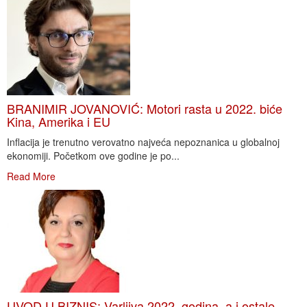
BRANIMIR JOVANOVIĆ: Motori rasta u 2022. biće
Kina, Amerika i EU
Inflacija je trenutno verovatno najveća nepoznanica u globalnoj
ekonomiji. Početkom ove godine je po...
Read More
UVOD U BIZNIS: Varljiva 2022. godina, a i ostale