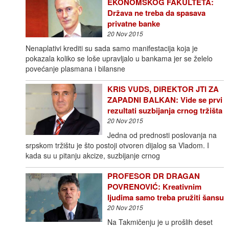
EKONOMSKOG FAKULTETA:
Država ne treba da spasava
privatne banke
20 Nov 2015
Nenaplativi krediti su sada samo manifestacija koja je
pokazala koliko se loše upravljalo u bankama jer se želelo
povećanje plasmana i bilansne
KRIS VUDS, DIREKTOR JTI ZA
ZAPADNI BALKAN: Vide se prvi
rezultati suzbijanja crnog tržišta
20 Nov 2015
Jedna od prednosti poslovanja na
srpskom tržištu je što postoji otvoren dijalog sa Vladom. I
kada su u pitanju akcize, suzbijanje crnog
PROFESOR DR DRAGAN
POVRENOVIĆ: Kreativnim
ljudima samo treba pružiti šansu
20 Nov 2015
Na Takmičenju je u prošlih deset