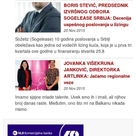
BORIS STEVIĆ, PREDSEDNIK
IZVRŠNOG ODBORA
SOGELEASE SRBIJA: Decenija
uspešnog poslovanja u lizingu
20 Nov 2015
Soželiz (Sogelease) 10 godina poslovanja u Srbiji
obeležava kao jedna od vodećih lizing kuća, koja je u prva tri
kvartala ove godine u finansiranju stvarila 25,8
JOVANKA VIŠEKRUNA
JANKOVIĆ, DIREKTORKA
ARTLINKA: Jačamo regionalne
veze
20 Nov 2015
Imamo sjajne mlade talente. Uvek smo ih i imali, ali njihov
broj danas raste. Međutim, ono što mi na Balkanu nikada
nismo