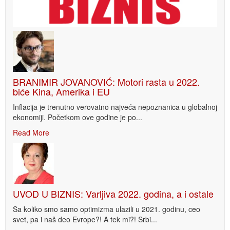
BRANIMIR JOVANOVIĆ: Motori rasta u 2022.
biće Kina, Amerika i EU
Inflacija je trenutno verovatno najveća nepoznanica u globalnoj
ekonomiji. Početkom ove godine je po...
Read More
UVOD U BIZNIS: Varljiva 2022. godina, a i ostale
Sa koliko smo samo optimizma ulazili u 2021. godinu, ceo
svet, pa i naš deo Evrope?! A tek mi?! Srbi...