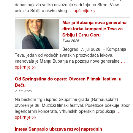
danas najavio veliko osveženje sadržaja na Street View
usluzi u Srbiji, u okviru šireg
… opširnije >>
Marija Bubanja nova generalna
direktorka kompanije Teva za
Srbiju i Crnu Goru
7 Jul 2026
Beograd, 7. jul 2026. – Kompanija
Teva, jedan od vodećih svetskih proizvođača lekova,
imenovala je Mariju Bubanja na poziciju nove generalne
…
opširnije >>
Od Springstina do opere: Otvoren Filmski festival u
Beču
7 Jul 2026
Na bečkom trgu ispred Skupštine grada (Rathausplatz)
otvoren je 36. Muzički filmski festival. Posetioce očekuje izbor
legendarnih koncerata, vrhunskih operskih produkcija
…
opširnije >>
Intesa Sanpaolo ubrzava razvoj naprednih