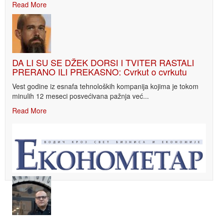
Read More
DA LI SU SE DŽEK DORSI I TVITER RASTALI
PRERANO ILI PREKASNO: Cvrkut o cvrkutu
Vest godine iz esnafa tehnoloških kompanija kojima je tokom
minulih 12 meseci posvećivana pažnja već...
Read More