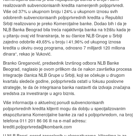
realizovanih subvencionisanih kredita namenjenih poljoprivredi.
Više od 37% u ukupnom broju i 24% u ukupnom iznosu svih
odobrenih subvencionisanih poljoprivrednih kredita u Republici
Srbiji realizovano je preko Komercijalne banke. Dodao bih i da je
NLB Banka Beograd bila treća najaktivnija banka na tržištu kada je
u pitanju ovaj vid finansiranja, te su članice NLB Grupe u Srbiji
zajedno odobrile 49,65% u broju i 41,96% od ukupnog iznosa
kredita u okviru ovog programa, odnosno 7 milijardi 120 miliona
dinara“, rekao je Vuković.
Branko Greganović, predsednik Izvršnog odbora NLB Banke
Beograd, naglasio je ovom prilikom da će nakon završetka procesa
integracije članica NLB Grupe u Srbiji, koji se očekuje u drugom
kvartalu sledeće godine, poljoprivreda ostati u fokusu poslovne
strategije, te da će integrisana banka nastaviti da izdvaja značajna
sredstva za investiranje u agro biznis.
Više informacija o aktuelnoj ponudi subvencionisanih
poljoprivrednih kredita klijenti mogu da dobiju u specijalizovanim
ekspoziturama Komercijalne banke za rad s poljoprivredom, na broj
telefona 011 201 86 06 ili na e-mail adresu:
krediti.poljoprivreda@kombank.com
U NLB Banci, pored zaposlenih u ekspoziturama, klijentima je za