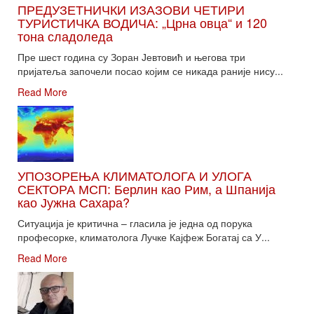
ПРЕДУЗЕТНИЧКИ ИЗАЗОВИ ЧЕТИРИ
ТУРИСТИЧКА ВОДИЧА: „Црна овца“ и 120
тона сладоледа
Пре шест година су Зоран Јевтовић и његова три
пријатеља започели посао којим се никада раније нису...
Read More
УПОЗОРЕЊА КЛИМАТОЛОГА И УЛОГА
СЕКТОРА МСП: Берлин као Рим, а Шпанија
као Јужна Сахара?
Ситуација је критична – гласила је једна од порука
професорке, климатолога Лучке Кајфеж Богатај са У...
Read More