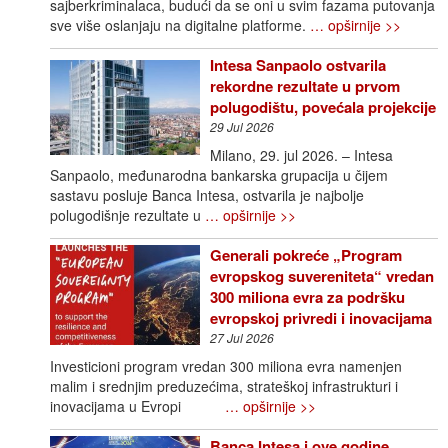
sajberkriminalaca, budući da se oni u svim fazama putovanja
sve više oslanjaju na digitalne platforme.
… opširnije >>
Intesa Sanpaolo ostvarila
rekordne rezultate u prvom
polugodištu, povećala projekcije
29 Jul 2026
Milano, 29. jul 2026. – Intesa
Sanpaolo, međunarodna bankarska grupacija u čijem
sastavu posluje Banca Intesa, ostvarila je najbolje
polugodišnje rezultate u
… opširnije >>
Generali pokreće „Program
evropskog suvereniteta“ vredan
300 miliona evra za podršku
evropskoj privredi i inovacijama
27 Jul 2026
Investicioni program vredan 300 miliona evra namenjen
malim i srednjim preduzećima, strateškoj infrastrukturi i
inovacijama u Evropi
… opširnije >>
Banca Intesa i ove godine