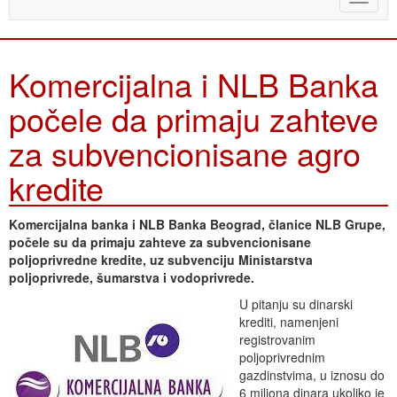
naviga
Komercijalna i NLB Banka
počele da primaju zahteve
za subvencionisane agro
kredite
Komercijalna banka i NLB Banka Beograd, članice NLB Grupe,
počele su da primaju zahteve za subvencionisane
poljoprivredne kredite, uz subvenciju Ministarstva
poljoprivrede, šumarstva i vodoprivrede.
U pitanju su dinarski
krediti, namenjeni
registrovanim
poljoprivrednim
gazdinstvima, u iznosu do
6 miliona dinara ukoliko je