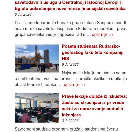
savetodavnih usluga u Centralnoj i Istočnoj Evropi i
Egiptu pokretanjem nove mreže finansijskih savetnika
6 Jul 2026
Divizija međunarodnih banaka grupe Intesa Sanpaolo uvodi
novu mrežu savetnika inspirisanu Fideuram modelom: prva
grupa savetnika već je započela rad u
… opširnije >>
Poseta studenata Rudarsko-
geološkog fakulteta kompaniji
NIS
6 Jul 2026
Najvrednije lekcije ne uče se samo
u amfiteatrima, već i na terenu – naročito ukoliko je u pitanju
oblast tehničkih nauka,
… opširnije >>
Prave lekcije dolaze iz iskustva:
Zašto su stručnjaci iz privrede
važni za obrazovanje budućih
inženjera
3 Jul 2026
Savremeni studijski programi pružaju studentima čvrstu