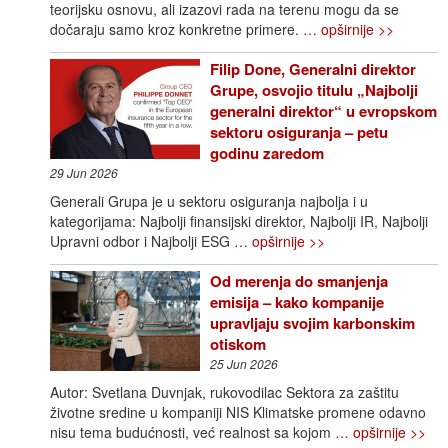
teorijsku osnovu, ali izazovi rada na terenu mogu da se
dočaraju samo kroz konkretne primere.
… opširnije >>
Filip Done, Generalni direktor
Grupe, osvojio titulu „Najbolji
generalni direktor“ u evropskom
sektoru osiguranja – petu
godinu zaredom
29 Jun 2026
Generali Grupa je u sektoru osiguranja najbolja i u
kategorijama: Najbolji finansijski direktor, Najbolji IR, Najbolji
Upravni odbor i Najbolji ESG
… opširnije >>
Od merenja do smanjenja
emisija – kako kompanije
upravljaju svojim karbonskim
otiskom
25 Jun 2026
Autor: Svetlana Duvnjak, rukovodilac Sektora za zaštitu
životne sredine u kompaniji NIS Klimatske promene odavno
nisu tema budućnosti, već realnost sa kojom
… opširnije >>