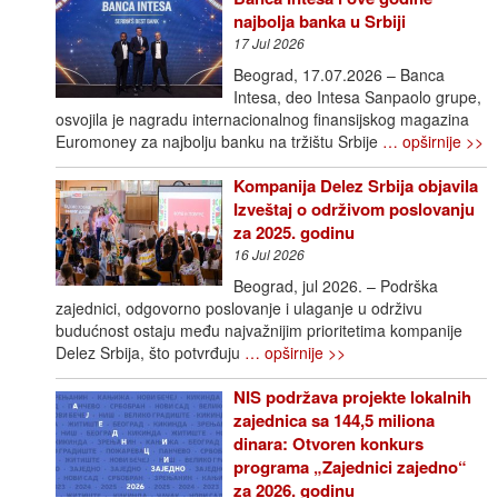
najbolja banka u Srbiji
17 Jul 2026
Beograd, 17.07.2026 – Banca
Intesa, deo Intesa Sanpaolo grupe,
osvojila je nagradu internacionalnog finansijskog magazina
Euromoney za najbolju banku na tržištu Srbije
… opširnije >>
Kompanija Delez Srbija objavila
Izveštaj o održivom poslovanju
za 2025. godinu
16 Jul 2026
Beograd, jul 2026. – Podrška
zajednici, odgovorno poslovanje i ulaganje u održivu
budućnost ostaju među najvažnijim prioritetima kompanije
Delez Srbija, što potvrđuju
… opširnije >>
NIS podržava projekte lokalnih
zajednica sa 144,5 miliona
dinara: Otvoren konkurs
programa „Zajednici zajedno“
za 2026. godinu