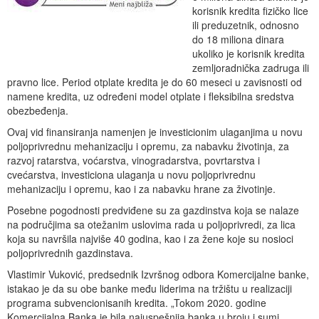
korisnik kredita fizičko lice
ili preduzetnik, odnosno
do 18 miliona dinara
ukoliko je korisnik kredita
zemljoradnička zadruga ili
pravno lice. Period otplate kredita je do 60 meseci u zavisnosti od
namene kredita, uz određeni model otplate i fleksibilna sredstva
obezbeđenja.
Ovaj vid finansiranja namenjen je investicionim ulaganjima u novu
poljoprivrednu mehanizaciju i opremu, za nabavku životinja, za
razvoj ratarstva, voćarstva, vinogradarstva, povrtarstva i
cvećarstva, investiciona ulaganja u novu poljoprivrednu
mehanizaciju i opremu, kao i za nabavku hrane za životinje.
Posebne pogodnosti predviđene su za gazdinstva koja se nalaze
na područjima sa otežanim uslovima rada u poljoprivredi, za lica
koja su navršila najviše 40 godina, kao i za žene koje su nosioci
poljoprivrednih gazdinstava.
Vlastimir Vuković, predsednik Izvršnog odbora Komercijalne banke,
istakao je da su obe banke među liderima na tržištu u realizaciji
programa subvencionisanih kredita. „Tokom 2020. godine
Komercijalna Banka je bila najuspešnija banka u broju i sumi