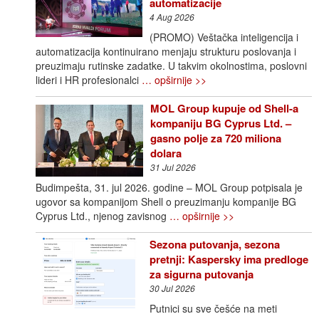
automatizacije
4 Aug 2026
(PROMO) Veštačka inteligencija i
automatizacija kontinuirano menjaju strukturu poslovanja i
preuzimaju rutinske zadatke. U takvim okolnostima, poslovni
lideri i HR profesionalci
… opširnije >>
MOL Group kupuje od Shell-a
kompaniju BG Cyprus Ltd. –
gasno polje za 720 miliona
dolara
31 Jul 2026
Budimpešta, 31. jul 2026. godine – MOL Group potpisala je
ugovor sa kompanijom Shell o preuzimanju kompanije BG
Cyprus Ltd., njenog zavisnog
… opširnije >>
Sezona putovanja, sezona
pretnji: Kaspersky ima predloge
za sigurna putovanja
30 Jul 2026
Putnici su sve češće na meti