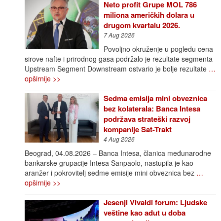
Neto profit Grupe MOL 786
miliona američkih dolara u
drugom kvartalu 2026.
7 Aug 2026
Povoljno okruženje u pogledu cena
sirove nafte i prirodnog gasa podržalo je rezultate segmenta
Upstream Segment Downstream ostvario je bolje rezultate
…
opširnije >>
Sedma emisija mini obveznica
bez kolaterala: Banca Intesa
podržava strateški razvoj
kompanije Sat-Trakt
4 Aug 2026
Beograd, 04.08.2026 – Banca Intesa, članica međunarodne
bankarske grupacije Intesa Sanpaolo, nastupila je kao
aranžer i pokrovitelj sedme emisije mini obveznica bez
…
opširnije >>
Jesenji Vivaldi forum: Ljudske
veštine kao adut u doba