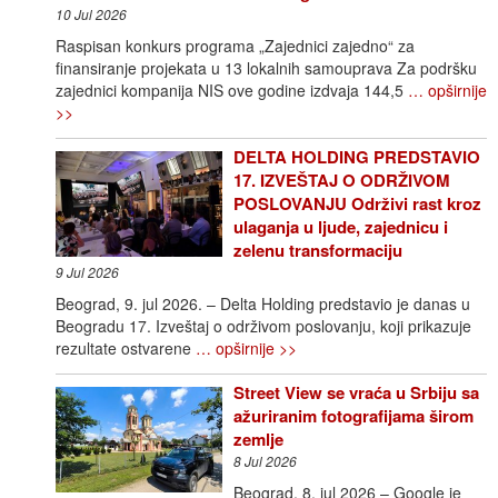
10 Jul 2026
Raspisan konkurs programa „Zajednici zajedno“ za
finansiranje projekata u 13 lokalnih samouprava Za podršku
zajednici kompanija NIS ove godine izdvaja 144,5
… opširnije
>>
DELTA HOLDING PREDSTAVIO
17. IZVEŠTAJ O ODRŽIVOM
POSLOVANJU Održivi rast kroz
ulaganja u ljude, zajednicu i
zelenu transformaciju
9 Jul 2026
Beograd, 9. jul 2026. – Delta Holding predstavio je danas u
Beogradu 17. Izveštaj o održivom poslovanju, koji prikazuje
rezultate ostvarene
… opširnije >>
Street View se vraća u Srbiju sa
ažuriranim fotografijama širom
zemlje
8 Jul 2026
Beograd, 8. jul 2026 – Google je