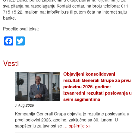
sva pitanja na raspolaganju Kontakt centar, na broju telefona: 011
715 15 22, mailom na: info@nlb.rs ili putem četa na internet sajtu
banke.
Podelite ovaj tekst:
Facebook
Twitter
Vesti
Objavljeni konsolidovani
rezultati Generali Grupe za prvu
polovinu 2026. godine:
Izvanredni rezultati poslovanja u
svim segmentima
7 Aug 2026
Kompanija Generali Grupa objavila je rezultate poslovanja u
prvoj polovini 2026. godine, zaključno sa 30. junom. U
saopštenju za javnost se
… opširnije >>