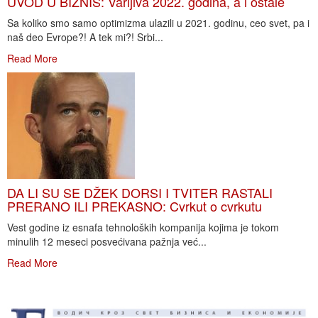
UVOD U BIZNIS: Varljiva 2022. godina, a i ostale
Sa koliko smo samo optimizma ulazili u 2021. godinu, ceo svet, pa i
naš deo Evrope?! A tek mi?! Srbi...
Read More
DA LI SU SE DŽEK DORSI I TVITER RASTALI
PRERANO ILI PREKASNO: Cvrkut o cvrkutu
Vest godine iz esnafa tehnoloških kompanija kojima je tokom
minulih 12 meseci posvećivana pažnja već...
Read More