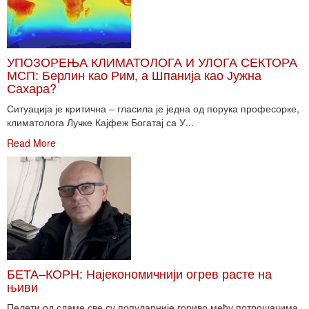
УПОЗОРЕЊА КЛИМАТОЛОГА И УЛОГА СЕКТОРА
МСП: Берлин као Рим, а Шпанија као Јужна
Сахара?
Ситуација је критична – гласила је једна од порука професорке,
климатолога Лучке Кајфеж Богатај са У...
Read More
БЕТА–КОРН: Најекономичнији огрев расте на
њиви
Пелети од сламе све су популарније гориво међу потрошачима.