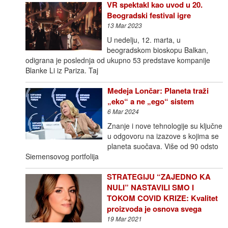
VR spektakl kao uvod u 20.
Beogradski festival igre
13 Mar 2023
U nedelju, 12. marta, u
beogradskom bioskopu Balkan,
odigrana je poslednja od ukupno 53 predstave kompanije
Blanke Li iz Pariza. Taj
Medeja Lončar: Planeta traži
„eko“ a ne „ego“ sistem
6 Mar 2024
Znanje i nove tehnologije su ključne
u odgovoru na izazove s kojima se
planeta suočava. Više od 90 odsto
Siemensovog portfolija
STRATEGIJU “ZAJEDNO KA
NULI” NASTAVILI SMO I
TOKOM COVID KRIZE: Kvalitet
proizvoda je osnova svega
19 Mar 2021