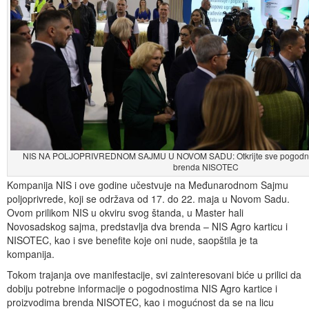
NIS NA POLJOPRIVREDNOM SAJMU U NOVOM SADU: Otkrijte sve pogodnosti
brenda NISOTEC
Kompanija NIS i ove godine učestvuje na Međunarodnom Sajmu
poljoprivrede, koji se održava od 17. do 22. maja u Novom Sadu.
Ovom prilikom NIS u okviru svog štanda, u Master hali
Novosadskog sajma, predstavlja dva brenda – NIS Agro karticu i
NISOTEC, kao i sve benefite koje oni nude, saopštila je ta
kompanija.
Tokom trajanja ove manifestacije, svi zainteresovani biće u prilici da
dobiju potrebne informacije o pogodnostima NIS Agro kartice i
proizvodima brenda NISOTEC, kao i mogućnost da se na licu