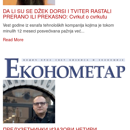
DA LI SU SE DŽEK DORSI I TVITER RASTALI
PRERANO ILI PREKASNO: Cvrkut o cvrkutu
Vest godine iz esnafa tehnoloških kompanija kojima je tokom
minulih 12 meseci posvećivana pažnja već...
Read More
ПРЕДУЗЕТНИЧКИ ИЗАЗОВИ ЧЕТИРИ