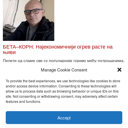
БЕТА–КОРН: Најекономичнији огрев расте на
њиви
Пелети од сламе све су популарније гориво међу потрошачима.
Главне препреке већoj производњи овог ог...
Manage Cookie Consent
Read More
To provide the best experiences, we use technologies like cookies to store
and/or access device information. Consenting to these technologies will
allow us to process data such as browsing behavior or unique IDs on this
site. Not consenting or withdrawing consent, may adversely affect certain
Toggle
features and functions.
naviga
Nira Press d.o.o.
Accept
Sadržaj ovog sajta je zakonom zaštićena intelektualna svojina
preduzeća NiraPress d.o.o. Svako neovlašćeno korišćenje,