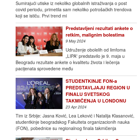
Sumirajući utiske iz nekoliko globalnih istraživanja o post
covid periodu, primetila sam nekoliko potrošačkih trendova
koji se ističu. Prvi trend mi
Predstavljeni rezultati ankete o
retkim, malignim bolestima
9 May 2024
Udruženje obolelih od limfoma
„LIPA” predstavilo je 9. maja u
Beogradu rezultate ankete o kvalitetu života i lečenja
pacijenata sprovedene među
STUDENTKINJE FON-a
PREDSTAVLJAJU REGION U
FINALU SVETSKOG
TAKMIČENJA U LONDONU
23 Apr 2024
Tim iz Srbije: Jasna Ković, Lea Leković i Natalija Klasanović,
studentkinje beogradskog Fakulteta organizacionih nauka
(FON), pobednice su regionalnog finala takmičenja