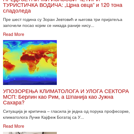
ТУРИСТИЧКА ВОДИЧА: „Црна овца“ и 120 тона
сладоледа
Пре шест година су Зоран Јевтовић и његова три пријатеља
започели посао којим се никада раније нису...
Read More
УПОЗОРЕЊА КЛИМАТОЛОГА И УЛОГА СЕКТОРА
МСП: Берлин као Рим, а Шпанија као Јужна
Сахара?
Ситуација је критична – гласила је једна од порука професорке,
климатолога Лучке Кајфеж Богатај са У...
Read More