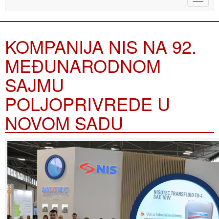
naviga
KOMPANIJA NIS NA 92.
MEĐUNARODNOM
SAJMU
POLJOPRIVREDE U
NOVOM SADU