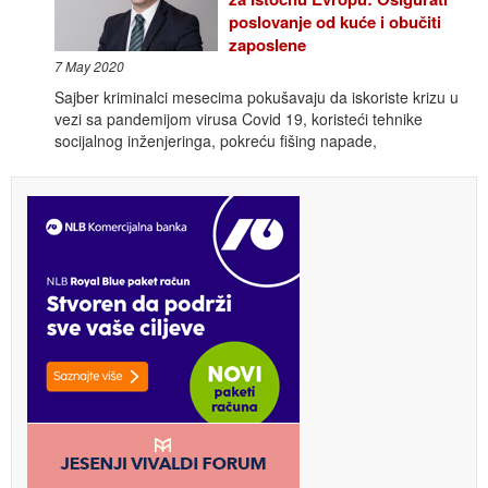
poslovanje od kuće i obučiti
zaposlene
7 May 2020
Sajber kriminalci mesecima pokušavaju da iskoriste krizu u
vezi sa pandemijom virusa Covid 19, koristeći tehnike
socijalnog inženjeringa, pokreću fišing napade,