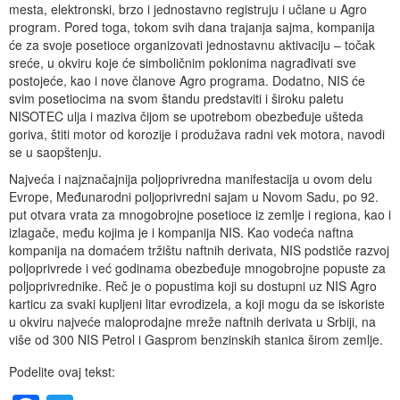
mesta, elektronski, brzo i jednostavno registruju i učlane u Agro
program. Pored toga, tokom svih dana trajanja sajma, kompanija
će za svoje posetioce organizovati jednostavnu aktivaciju – točak
sreće, u okviru koje će simboličnim poklonima nagrađivati sve
postojeće, kao i nove članove Agro programa. Dodatno, NIS će
svim posetiocima na svom štandu predstaviti i široku paletu
NISOTEC ulja i maziva čijom se upotrebom obezbeđuje ušteda
goriva, štiti motor od korozije i produžava radni vek motora, navodi
se u saopštenju.
Najveća i najznačajnija poljoprivredna manifestacija u ovom delu
Evrope, Međunarodni poljoprivredni sajam u Novom Sadu, po 92.
put otvara vrata za mnogobrojne posetioce iz zemlje i regiona, kao i
izlagače, među kojima je i kompanija NIS. Kao vodeća naftna
kompanija na domaćem tržištu naftnih derivata, NIS podstiče razvoj
poljoprivrede i već godinama obezbeđuje mnogobrojne popuste za
poljoprivrednike. Reč je o popustima koji su dostupni uz NIS Agro
karticu za svaki kupljeni litar evrodizela, a koji mogu da se iskoriste
u okviru najveće maloprodajne mreže naftnih derivata u Srbiji, na
više od 300 NIS Petrol i Gasprom benzinskih stanica širom zemlje.
Podelite ovaj tekst: