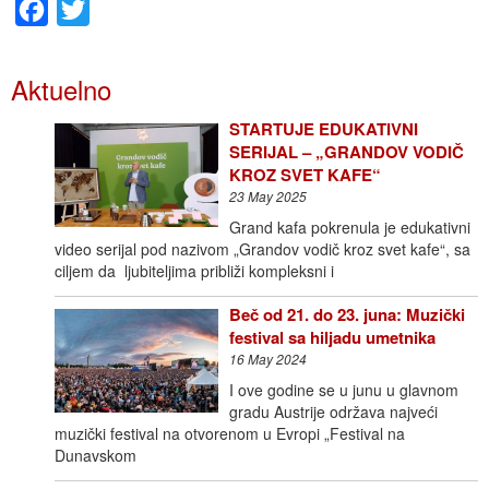
Facebook
Twitter
Aktuelno
STARTUJE EDUKATIVNI
SERIJAL – „GRANDOV VODIČ
KROZ SVET KAFE“
23 May 2025
Grand kafa pokrenula je edukativni
video serijal pod nazivom „Grandov vodič kroz svet kafe“, sa
ciljem da ljubiteljima približi kompleksni i
Beč od 21. do 23. juna: Muzički
festival sa hiljadu umetnika
16 May 2024
I ove godine se u junu u glavnom
gradu Austrije održava najveći
muzički festival na otvorenom u Evropi „Festival na
Dunavskom