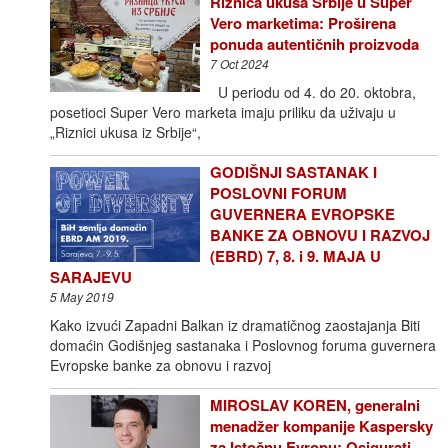
Riznica ukusa Srbije u Super
Vero marketima: Proširena
ponuda autentičnih proizvoda
7 Oct 2024
U periodu od 4. do 20. oktobra,
posetioci Super Vero marketa imaju priliku da uživaju u
„Riznici ukusa iz Srbije“,
GODIŠNJI SASTANAK I
POSLOVNI FORUM
GUVERNERA EVROPSKE
BANKE ZA OBNOVU I RAZVOJ
(EBRD) 7, 8. i 9. MAJA U
SARAJEVU
5 May 2019
Kako izvući Zapadni Balkan iz dramatičnog zaostajanja Biti
domaćin Godišnjeg sastanaka i Poslovnog foruma guvernera
Evropske banke za obnovu i razvoj
MIROSLAV KOREN, generalni
menadžer kompanije Kaspersky
za Istočnu Evropu: Osigurati