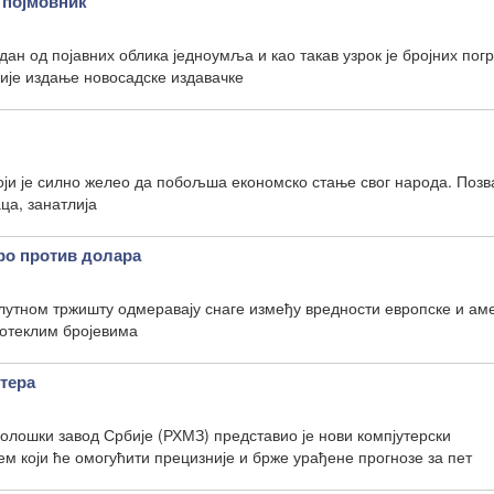
 појмовник
дан од појавних облика једноумља и као такав узрок је бројних по
ије издање новосадске издавачке
оји је силно желео да побољша економско стање свог народа. Позва
ца, занатлија
ро против долара
лутном тржишту одмеравају снаге између вредности европске и ам
ротеклим бројевима
утера
лошки завод Србије (РХМЗ) представио је нови компјутерски
м који ће омогућити прецизније и брже урађене прогнозе за пет