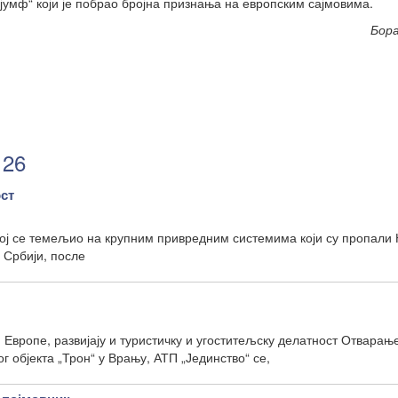
јумф“ који је побрао бројна признања на европским сајмовима.
Бор
 26
ост
ој се темељио на крупним привредним системима који су пропали 
 Србији, после
 Европе, развијају и туристичку и угоститељску делатност Отварањ
г објекта „Трон“ у Врању, АТП „Јединство“ се,