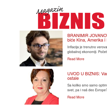
BRANIMIR JOVANOVIĆ
biće Kina, Amerika i
Inflacija je trenutno vero
globalnoj ekonomiji. Poče
Read More
UVOD U BIZNIS: Varlj
ostale
Sa koliko smo samo optimi
svet, pa i naš deo Evrope?!
Read More