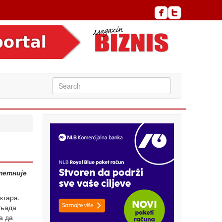
тетније
ктара.
иљада
а да