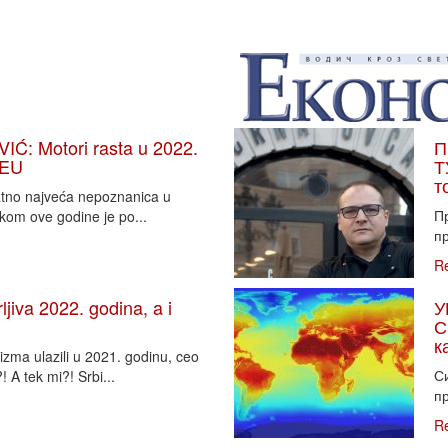
: Motori rasta u 2022.
П
 EU
Т
т
vatno najveća nepoznanica u
П
tkom ove godine je po...
пр
R
iva 2022. godina, a i
У
С
к
zma ulazili u 2021. godinu, ceo
Си
 A tek mi?! Srbi...
пр
R