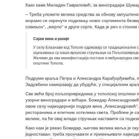
Како каже Миладин Гавриловић, за виноградаре Шумад
– Треба уложити велика средства за обнову запуштених
морамо се окренути подизању новог сортимента безвир
совињон“, „мерло“ и друге сорте. Када је реч о стоном
Сајам вина и ракије
У селу Блазнави код Тополе одржавају се традиционални с
оцењивање су наши врхунски стручњаци са Пољопривредно
Желимо да ова манифестација постане и међународна смот
општине Топола.
Подруми краља Петра и Александра Карађорђевића, пр
Задужбини намеравају да убудуће, у специјалним краљ
Све већи број пољопривредника у тополској општини 
узорни виноградари и воћари. Божидар Александровић
овом селу најмодернији подрум вина „Александровић“.
ресторанима и елитним хотелима света. Проблем је са
велике, па ће овај млади стручњак наставити са под
Како нам је рекао Божидар, његова велика жеља је ок
једноставан: треба проучавати и примењивати најмодер