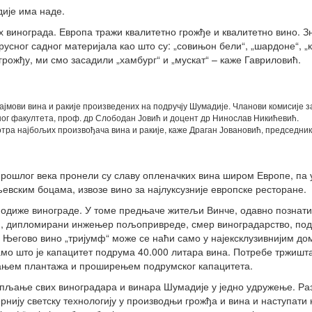
ије има наде.
 винограда. Европа тражи квалитетно грожђе и квалитетно вино. З
усног садног материјала као што су: „совињон бели“, „шардоне“, „
 грожђу, ми смо засадили „хамбург“ и „мускат“ – каже Гавриловић.
ајмови вина и ракије произведених на подручју Шумадије. Чланови комисије з
г факултета, проф. др Слободан Јовић и доцент др Нинослав Никићевић.
ра најбољих произвођача вина и ракије, каже Драган Јовановић, председник
ошлог века пронели су славу опленачких вина широм Европе, па 
евским боцама, извозе вино за најлуксузније европске ресторане.
подиже винограде. У томе предњаче житељи Винче, одавно познати
, дипломирани инжењер пољопривреде, смер виноградарство, поди
 Његово вино „тријумф“ може се наћи само у најексклузивнијим д
мо што је капацитет подрума 40.000 литара вина. Потребе тржишта
изањем плантажа и проширењем подрумског капацитета.
упљање свих виноградара и винара Шумадије у једно удружење. Раз
нију светску технологију у производњи грожђа и вина и наступати 