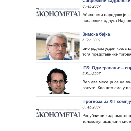
Савремени кадровски
6 Feb 2007
Абиленски парадокс је је
пословних одлука Најнов
Зимска бајка
6 Feb 2007
Био једном један краљ к
тога представнике тргова
ITS: Одмеравање – ев
6 Feb 2007
Већ два месеца се на ва
валуте. Као што смо у п
Прогноза из ХП компј
6 Feb 2007
Републички хидрометеоро
телекомуникациони систе