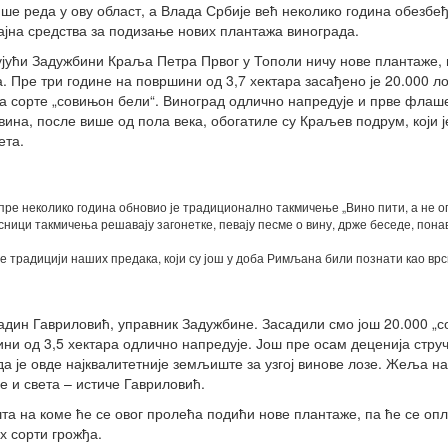
ше реда у ову област, а Влада Србије већ неколико година обезбеђ
ајна средства за подизање нових плантажа винограда.
јући Задужбини Краља Петра Првог у Тополи ничу нове плантаже,
. Пре три године на површини од 3,7 хектара засађено је 20.000 л
а сорте „совињон бели“. Виноград одлично напредује и прве флаше
вина, после више од пола века, обогатиле су Краљев подрум, који ј
ета.
пре неколико година обновио је традиционално такмичење „Вино пити, а не о
есници такмичења решавају загонетке, певају песме о вину, држе беседе, пона
е традицији наших предака, који су још у доба Римљана били познати као вр
адин Гавриловић, управник Задужбине. Засадили смо још 20.000 „
ини од 3,5 хектара одлично напредује. Још пре осам деценија стру
а је овде најквалитетније земљиште за узгој винове лозе. Жеља на
е и света – истиче Гавриловић.
а на коме ће се овог пролећа подићи нове плантаже, па ће се оп
х сорти грожђа.