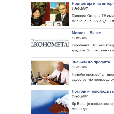
Носталгија и на интер
6 Feb 2007
Diaspora Group и ТВ еми
милиона наших људи из
Мозаик – Банке
6 Feb 2007
Еуробанка ЕФГ кеш кред
кредита. Уз повољне ка
Знањем до профита
6 Feb 2007
Највећи произвођач здра
удвостручује производњ
Постоји и чоколада 
6 Feb 2007
Др Ереш је спојио неспо
могао да