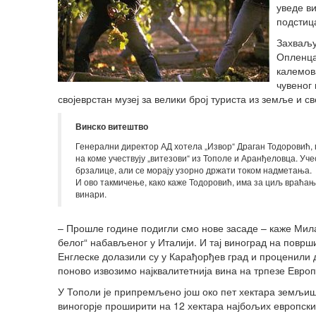
уведе ви
подстиц
Захваљу
Опленца
калемов
чувеног 
својеврстан музеј за велики број туриста из земље и св
Винско витештво
Генерални директор АД хотела „Извор“ Драган Тодоровић, 
на коме учествују „витезови“ из Тополе и Аранђеловца. Уч
брзалице, али се морају узорно држати током надметања.
И ово такмичење, како каже Тодоровић, има за циљ враћањ
винари.
– Прошле године подигли смо нове засаде – каже Мил
белог“ набављеног у Италији. И тај виноград на површ
Енглеске долазили су у Карађорђев град и проценили д
поново извозимо најквалитетнија вина на трпезе Европ
У Тополи је припремљено још око пет хектара земљишт
виногорје проширити на 12 хектара најбољих европски