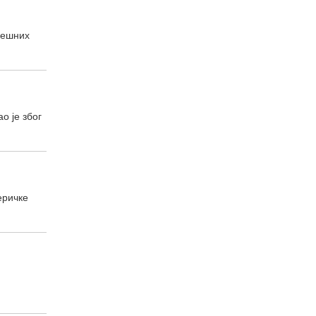
грешних
о је због
еричке