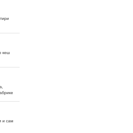
етири
р кеш
а,
фабрике
и и сам