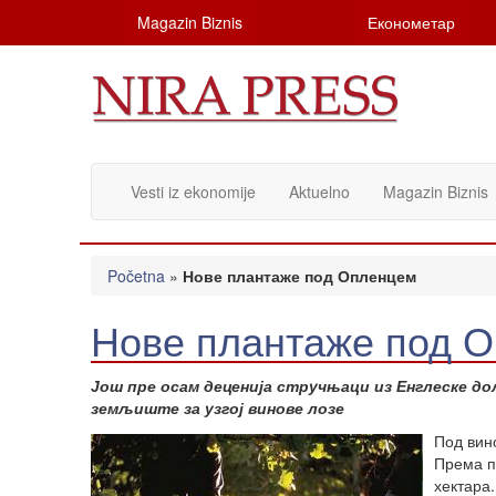
Magazin Biznis
Економетар
Vesti iz ekonomije
Aktuelno
Magazin Biznis
Početna
»
Нове плантаже под Опленцем
Нове плантаже под 
Још пре осам деценија стручњаци из Енглеске дол
земљиште за узгој винове лозе
Под вин
Према п
хектара