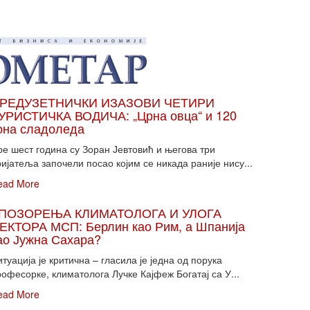
РЕДУЗЕТНИЧКИ ИЗАЗОВИ ЧЕТИРИ
УРИСТИЧКА ВОДИЧА: „Црна овца“ и 120
она сладоледа
ре шест година су Зоран Јевтовић и његова три
ијатеља започели посао којим се никада раније нису...
ead More
ПОЗОРЕЊА КЛИМАТОЛОГА И УЛОГА
ЕКТОРА МСП: Берлин као Рим, а Шпанија
ао Јужна Сахара?
туација је критична – гласила је једна од порука
офесорке, климатолога Лучке Кајфеж Богатај са У...
ead More