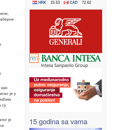
начи,
каберне
а
у
 као
гао је у
омаћим
 су
15 godina sa vama
лог је
на