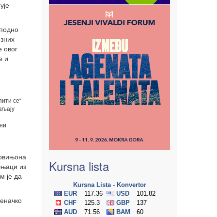
ује
 подно
озних
 овог
е и
пити се“
вљају
сни
совињона
Kursna lista
чњаци из
м је да
леначко