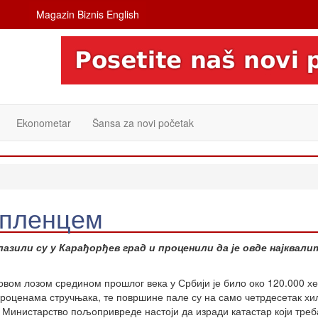
Magazin Biznis English
Ekonometar
Šansa za novi početak
Опленцем
азили су у Карађорђев град и проценили да је овде најквали
овом лозом средином прошлог века у Србији је било око 120.000 хе
роценама стручњака, те површине пале су на само четрдесетак х
. Министарство пољопривреде настоји да изради катастар који треб