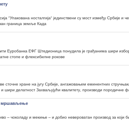
нету
сија “Упакована носталгија“ јединствени су мост између Србије и ч
ван граница земље Када
ити Еуробанка ЕФГ Штедионица понудила је грађанима шири избо
матне стопе и флексибилне рокове
ве сточне хране на југу Србије, ангажовањем еминентних стручњак
у и шири делатност Захваљујући квалитету, производи породичне 
за мршављење
јиво – чоколаду и мекиње – и добио невероватан производ за који б