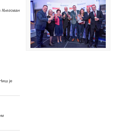
а Његован
Ниш је
ем