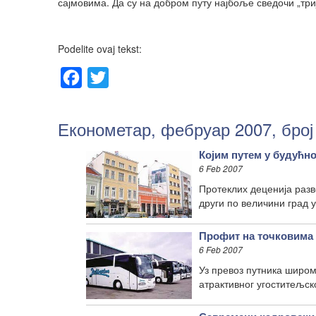
сајмовима. Да су на добром путу најбоље сведочи „три
Podelite ovaj tekst:
Facebook
Twitter
Економетар, фебруар 2007, број
Којим путем у будућн
6 Feb 2007
Протеклих деценија разв
други по величини град у
Профит на точковима
6 Feb 2007
Уз превоз путника широм
атрактивног угоститељско