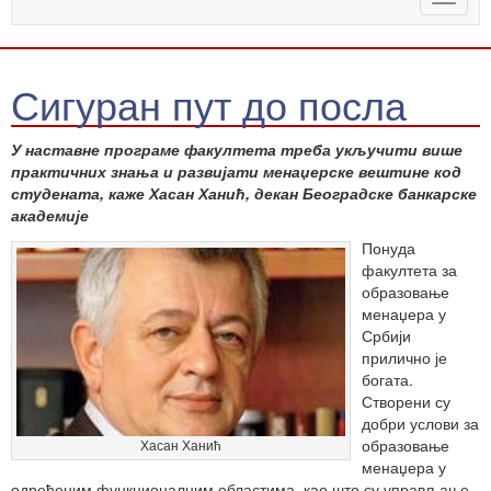
naviga
Сигуран пут до посла
У наставне програме факултета треба укључити више
практичних знања и развијати менаџерске вештине код
студената, каже Хасан Ханић, декан Београдске банкарске
академије
Понуда
факултета за
образовање
менаџера у
Србији
прилично је
богата.
Створени су
добри услови за
образовање
Хасан Ханић
менаџера у
одређеним функционалним областима, као што су управљање