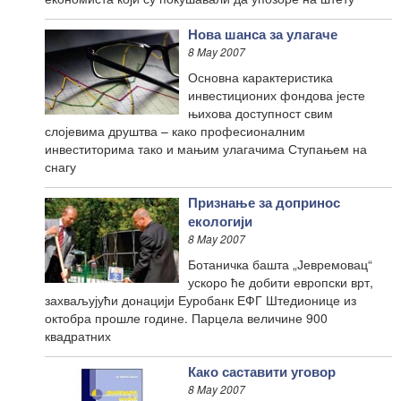
Нова шанса за улагаче
8 May 2007
Основна карактеристика
инвестиционих фондова јесте
њихова доступност свим
слојевима друштва – како професионалним
инвеститорима тако и мањим улагачима Ступањем на
снагу
Признање за допринос
екологији
8 May 2007
Ботаничка башта „Јевремовац“
ускоро ће добити европски врт,
захваљујући донацији Еуробанк ЕФГ Штедионице из
октобра прошле године. Парцела величине 900
квадратних
Како саставити уговор
8 May 2007