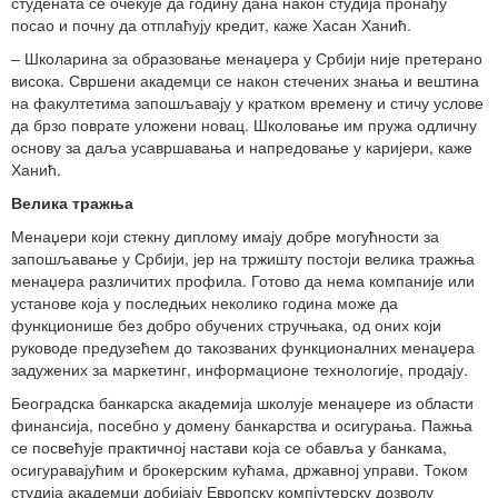
студената се очекује да годину дана након студија пронађу
посао и почну да отплаћују кредит, каже Хасан Ханић.
– Школарина за образовање менаџера у Србији није претерано
висока. Свршени академци се након стечених знања и вештина
на факултетима запошљавају у кратком времену и стичу услове
да брзо поврате уложени новац. Школовање им пружа одличну
основу за даља усавршавања и напредовање у каријери, каже
Ханић.
Велика тражња
Менаџери који стекну диплому имају добре могућности за
запошљавање у Србији, јер на тржишту постоји велика тражња
менаџера различитих профила. Готово да нема компаније или
установе која у последњих неколико година може да
функционише без добро обучених стручњака, од оних који
руководе предузећем до такозваних функционалних менаџера
задужених за маркетинг, информационе технологије, продају.
Београдска банкарска академија школује менаџере из области
финансија, посебно у домену банкарства и осигурања. Пажња
се посвећује практичној настави која се обавља у банкама,
осигуравајућим и брокерским кућама, државној управи. Током
студија академци добијају Европску компјутерску дозволу