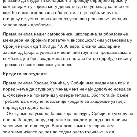
компанијама у којима могу директно да се упознају са послом
који ће након школовања обављати. То је најбољи пут ка
стицању искуства неопходног за успешно решавање реалних
управљачких проблема.
Према речима нашег саговорника, школарина за образовање
менаџера на бројним приватним високошколским установама у
Србији износи од 1.000 до 4.000 евра. Висина школарине
зависи од броја студената и величине група на предавањима и
вежбама, јер број академаца на настави битно одређује висину
трошкова високошколске установе.
Кредити за студенте
Према речима Хасана Ханића, у Србији има академаца који и
поред жеље да студирају менаџмент немају довољно новца за
школовање на приватним универзитетима. Због тога би банке
требало да омогуће повољније кредите за академце уз грејс
период од годину дана.
– Очекујемо да ускоро, банке које послују у Србији, по угледу на
оне на Западу, понуде кредите за академце под повољнијим
условима него до сада. Банкарске камате у европским
земљама износе од пет до седам одсто годишње, а од