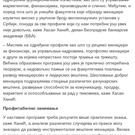
маркетингом, финансијама, производњом и слично. Међутим, и
поред тога што је учешће факултета који образују менаџере
изузетно високо у укупном броју високонаучних установа у
Србији, понуда за све профиле који су нам потребни још увек
није довољна, каже Хасан Ханић, декан Београдске банкарске
академије (ББА).
– Мислим на одређене профиле као што су рецимо менаџери
за финансије, за управљање кадровима, портфолио менаџери
и други за којима непрестано постоји тражња на тржишту.
Већина образовних програма још увек је прилично оптерећена
теоријом, а недовољно пажње се на факултетима поклања
развоју менаџерских и лидерских вештина. Школовање доброг
менаџера подразумева стицање различитих рачунарских
вештина, развијање способности за комуникацију, продају,
маркетинг и оспособљавање за рад у тимовима, каже Хасан
Ханић.
Профитабилно занимање
У наставне програме треба укључити више практичних знања,
каже Ханић, а анализе различитих случајева из праксе могу
значајно да развију инструменталне вештине менаџера. Веома
је важно да студенти менаџмента проведу одређено време у