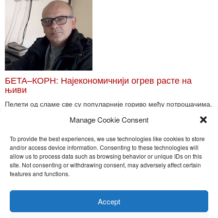
БЕТА–КОРН: Најекономичнији огрев расте на
њиви
Пелети од сламе све су популарније гориво међу потрошачима.
Главне препреке већoj производњи овог ог...
Manage Cookie Consent
Read More
To provide the best experiences, we use technologies like cookies to store
and/or access device information. Consenting to these technologies will
allow us to process data such as browsing behavior or unique IDs on this
site. Not consenting or withdrawing consent, may adversely affect certain
Toggle
features and functions.
naviga
Nira Press d.o.o.
Accept
Sadržaj ovog sajta je zakonom zaštićena intelektualna svojina
preduzeća NiraPress d.o.o. Svako neovlašćeno korišćenje,