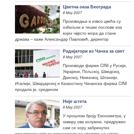
Цветна оаза Београда
8 May 2007
Производња и извоз цвећа су
озбиљни и тешки послови иза
којих чврсто мора да стане
држава – каже Александар Павловић, директор
Радијатори из Чачка за свет
8 May 2007
Производи фирме CINI у Русији,
Украјини, Пољској, Шведској,
Данској, Немачкој, Шпанији,
Италији, Швајцарској и Казахстану Чачанска фирма CINI
продала је, средином
Није штета
8 May 2007
У прошлом броју Економетра, у
оквиру ове колумне, придружио
сам се хору забринутих
економиста који су покушавали да упозоре на штету