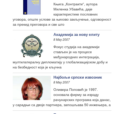
Књига „Контракти“, аутора
Миленка Убавића, даје
карактеристике пословних
уговора, опште услове за њихово закључење, одговорност
за прекид преговора и све што
Академија за нову елиту
8 May 2007
Фокус студија на академији
стављен је на процесе
међународних интеграција,
мултилатералну дипломатију у глобализацијском добу и
на безбедност која је кључна
Најбољи српски извозник
8 May 2007
Оливера Поповић је 1997.
основала фирму за израду
рачунарских програма која данас,
у сарадњи са двоје партнера, запошљава 50 инжењера, а