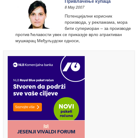
Привлачење купаца
8 May 2007
Потенцијални корисник
производа, у рекламама, мора
бити супериоран – за производе
против ћелавости увек се приказује врло атрактиван
мушкарац Међуљудски односи,