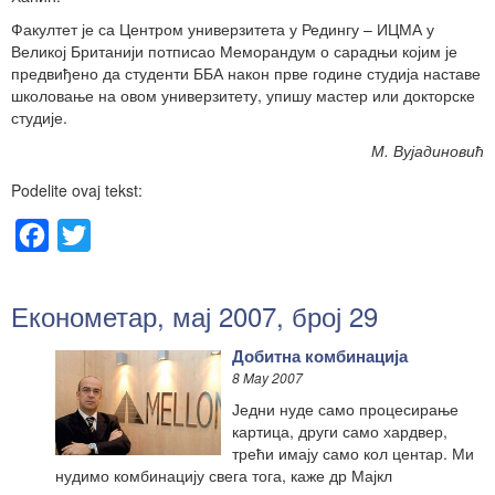
Факултет је са Центром универзитета у Редингу – ИЦМА у
Великој Британији потписао Меморандум о сарадњи којим је
предвиђено да студенти ББА након прве године студија наставе
школовање на овом универзитету, упишу мастер или докторске
студије.
М. Вујадиновић
Podelite ovaj tekst:
Facebook
Twitter
Економетар, мај 2007, број 29
Добитна комбинација
8 May 2007
Једни нуде само процесирање
картица, други само хардвер,
трећи имају само кол центар. Ми
нудимо комбинацију свега тога, каже др Мајкл