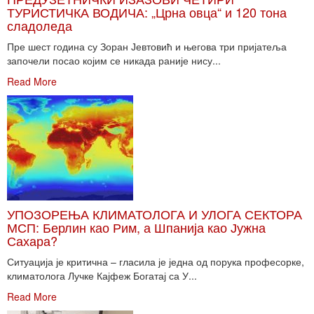
ТУРИСТИЧКА ВОДИЧА: „Црна овца“ и 120 тона
сладоледа
Пре шест година су Зоран Јевтовић и његова три пријатеља
започели посао којим се никада раније нису...
Read More
УПОЗОРЕЊА КЛИМАТОЛОГА И УЛОГА СЕКТОРА
МСП: Берлин као Рим, а Шпанија као Јужна
Сахара?
Ситуација је критична – гласила је једна од порука професорке,
климатолога Лучке Кајфеж Богатај са У...
Read More