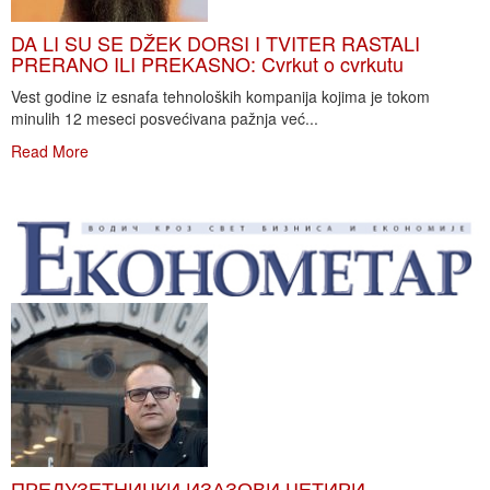
DA LI SU SE DŽEK DORSI I TVITER RASTALI
PRERANO ILI PREKASNO: Cvrkut o cvrkutu
Vest godine iz esnafa tehnoloških kompanija kojima je tokom
minulih 12 meseci posvećivana pažnja već...
Read More
ПРЕДУЗЕТНИЧКИ ИЗАЗОВИ ЧЕТИРИ