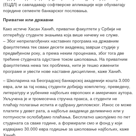
(ЕЦДЛ) и савладавају софтверске апликације које обухватају
поједине сегменте банкарског пословања.
Приватни или државни
Како истиче Хасан Ханић, приватни факултети у Србији не
оптерећују студенте знањима која више ничему не служе.
– Због неприлагођених наставних програма на државним
факултетима тек сваки десети академац заврши студије у
предвиђеном року, а према неким проценама, због тога две
трећине студената одустане током школовања. На приватним
факултетима нема тих проблема, нити је тешко изменити
програме и увести нове наставне дисциплине, каже Ханић.
– Школарина на Београдској банкарској академији кошта 3.000
евра, али за тај новац студенти добијају комплетну, преведену,
литературу и уџбенике најбољих европских и америчких аутора.
Укључена је и тромесечна стручна пракса, а студенти не
плаћају полагање испита и одбрану дипломског. Износ се може
платити у девет рата, а најбоље академце делимично или у
потпуности ослобађамо плаћања. Бесплатно школујемо по пет
студената са сваке године, а формирали смо и фонд у који
издвајамо 30.000 евра годишње за школовање најбољих, каже
Ханић.