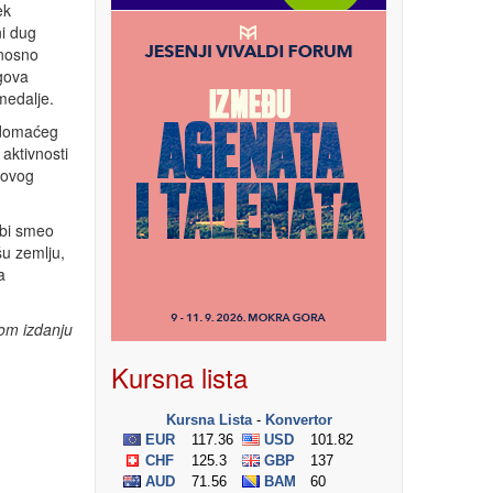
ek
ni dug
dnosno
gova
medalje.
 domaćeg
aktivnosti
 ovog
 bi smeo
u zemlju,
a
om izdanju
Kursna lista