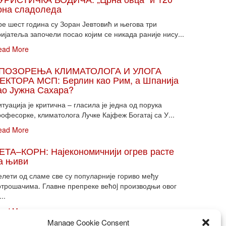
она сладоледа
ре шест година су Зоран Јевтовић и његова три
ијатеља започели посао којим се никада раније нису...
ead More
ПОЗОРЕЊА КЛИМАТОЛОГА И УЛОГА
ЕКТОРА МСП: Берлин као Рим, а Шпанија
ао Јужна Сахара?
туација је критична – гласила је једна од порука
офесорке, климатолога Лучке Кајфеж Богатај са У...
ead More
ЕТА–КОРН: Најекономичнији огрев расте
а њиви
елети од сламе све су популарније гориво међу
отрошачима. Главне препреке већoj производњи овог
...
ead More
Manage Cookie Consent