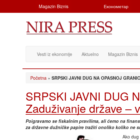
Magazin Biznis
Економетар
Vesti iz ekonomije
Aktuelno
Magazin Biznis
Početna
»
SRPSKI JAVNI DUG NA OPASNOJ GRANICI: Z
SRPSKI JAVNI DUG 
Zaduživanje države – ve
Poigravamo se fiskalnim pravilima, ali ćemo na finansi
za državne dužničke papire tražiti onoliko koliko n
Ako dug 