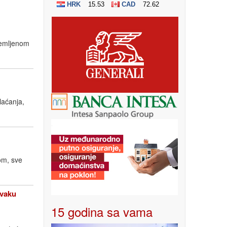
remljenom
laćanja,
kom, sve
svaku
15 godina sa vama