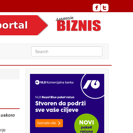
i uskoro
nje