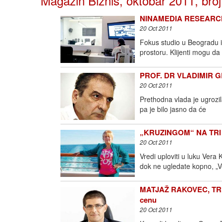
Magazin Biznis, oktobar 2011, broj
NINAMEDIA RESEARCH: 
20 Oct 2011
Fokus studio u Beogradu 
prostoru. Klijenti mogu da
PROF. DR VLADIMIR GL
20 Oct 2011
Prethodna vlada je ugrozil
pa je bilo jasno da će
„KRUZINGOM“ NA TRI KO
20 Oct 2011
Vredi uploviti u luku Vera
dok ne ugledate kopno, „V
MATJAŽ RAKOVEC, TRIGL
cenu
20 Oct 2011