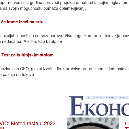
 uporno već šest godina sprovodi projekat donatorstva kojim, uglavnom
nicama svojih mogućnosti, pomažu oplemenjivanju
će kome izaći na crtu
aljubljenosti do samozaborava. Više nego ikad ranije, televizija pos
 nedaćama. A kriza, kao bauk, ne
est za kuhinjskim stolom
nzionisan CEO, glavni izvršni direktor Volvo grupe, imao je jednostava
je pažnju na tokove
: Motori rasta u 2022.
П
 EU
Т