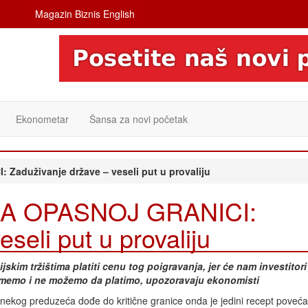
Magazin Biznis English
Ekonometar
Šansa za novi početak
aduživanje države – veseli put u provaliju
NA OPASNOJ GRANICI:
seli put u provaliju
jskim tržištima platiti cenu tog poigravanja, jer će nam investitor
e smemo i ne možemo da platimo, upozoravaju ekonomisti
nekog preduzeća dođe do kritične granice onda je jedini recept poveća