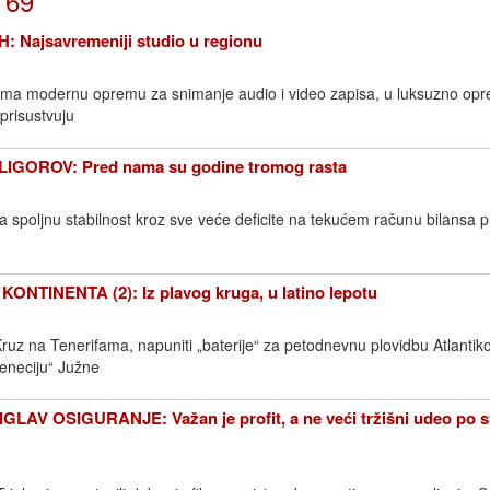
 69
Najsavremeniji studio u regionu
ima modernu opremu za snimanje audio i video zapisa, u luksuzno op
 prisustvuju
IGOROV: Pred nama su godine tromog rasta
a spoljnu stabilnost kroz sve veće deficite na tekućem računu bilansa p
NTINENTA (2): Iz plavog kruga, u latino lepotu
 Kruz na Tenerifama, napuniti „baterije“ za petodnevnu plovidbu Atlanti
eneciju“ Južne
AV OSIGURANJE: Važan je profit, a ne veći tržišni udeo po 