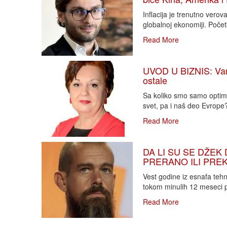
Inflacija je trenutno vero
globalnoj ekonomiji. Poče
Read More
UVOD U BIZNIS: Varlj
ostale
Sa koliko smo samo optimi
svet, pa i naš deo Evrope?!
Read More
DA LI SU SE DŽEK 
PRERANO ILI PREKA
Vest godine iz esnafa teh
tokom minulih 12 meseci p
Read More