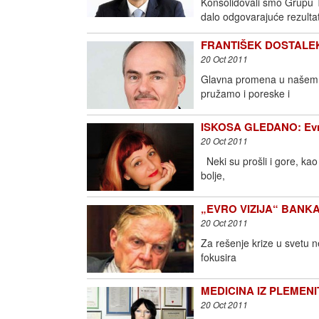
Konsolidovali smo Grupu Tr
dalo odgovarajuće rezultat
FRANTIŠEK DOSTALEK, K
20 Oct 2011
Glavna promena u našem ra
pružamo i poreske i
ISKOSA GLEDANO: Evro
20 Oct 2011
Neki su prošli i gore, kao
bolje,
„EVRO VIZIJA“ BANK
20 Oct 2011
Za rešenje krize u svetu ne
fokusira
MEDICINA IZ PLEMENITO
20 Oct 2011