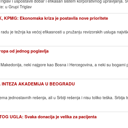
iglav i uspostavili dobar i efikasan sistem korporativnog upravljanja. S
e: u Grupi Triglav
PMG: Ekonomska kriza je postavila nove prioritete
du je težnja ka većoj efikasnosti u pružanju revizorskih usluga najviš
pa od jednog poglavlja
 Makedonija, neki najgore kao Bosna i Hercegovina, a neki su bogami pr
A INTEZA AKADEMIJA U BEOGRADU
ma jednostavnih rešenja, ali u Srbiji rešenja i nisu toliko teška. Srbija 
G UGLA: Svaka donacija je velika za pacijenta