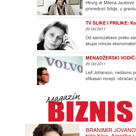
Hirurg dr Milena Jauković
privrednici Srbije, u gra
TV SLIKE I PRILIKE: Ko 
20 Oct 2011
Od samozabave preko samoz
skupe minute ekonomskim
MENADŽERSKI VODIČ: T
20 Oct 2011
Leif Johanson, nedavno pe
efikasan recept: obraćao 
BRANIMIR JOVANOVIĆ
biće Kina, Amerika i