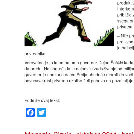
produktiv
Interkom
približi
svega on
privatna
– Nije p
proizvod
je najbo
privrednika.
Verovatno je to imao na umu guverner Dejan Šoškić kada 
da pređe. Ne sporeći da je najnovije zaduživanje od mil
guverner je upozorio da će Srbija ubuduće morati da vodi 
povećava rast privrede ukoliko želi ponovo da pozajmljuje
Podelite ovaj tekst:
Facebook
Twitter