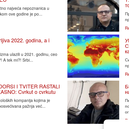
т
vatno najveća nepoznanica u
П
tkom ove godine je po...
пр
R
iva 2022. godina, a i
У
С
к
zma ulazili u 2021. godinu, ceo
Си
 A tek mi?! Srbi...
пр
R
DORSI I TVITER RASTALI
Б
SNO: Cvrkut o cvrkutu
н
noloških kompanija kojima je
П
osvećivana pažnja već...
п
ог
R