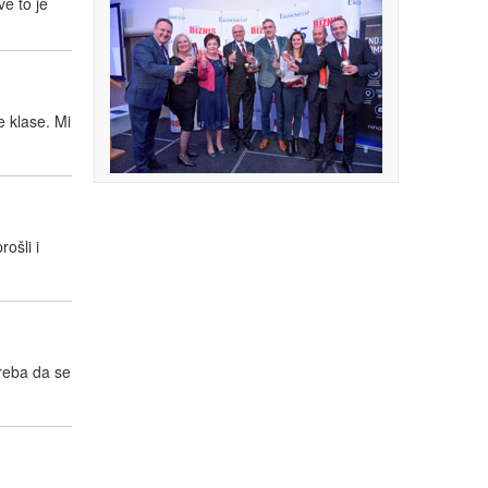
ve to je
e klase. Mi
ošli i
treba da se