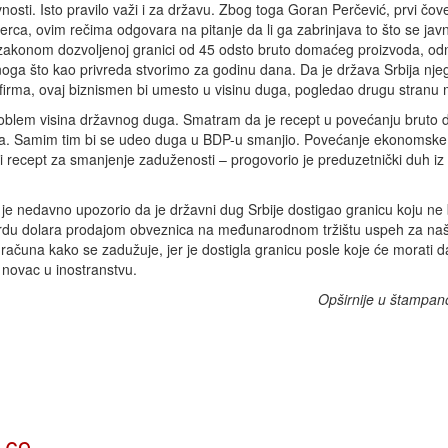
nosti. Isto pravilo važi i za državu. Zbog toga Goran Perčević, prvi čov
erca, ovim rečima odgovara na pitanje da li ga zabrinjava to što se jav
o zakonom dozvoljenoj granici od 45 odsto bruto domaćeg proizvoda, o
oga što kao privreda stvorimo za godinu dana. Da je država Srbija nje
 firma, ovaj biznismen bi umesto u visinu duga, pogledao drugu stranu 
roblem visina državnog duga. Smatram da je recept u povećanju bruto
a. Samim tim bi se udeo duga u BDP-u smanjio. Povećanje ekonomske 
lji recept za smanjenje zaduženosti – progovorio je preduzetnički duh iz
je nedavno upozorio da je državni dug Srbije dostigao granicu koju ne
ijardu dolara prodajom obveznica na međunarodnom tržištu uspeh za naš
računa kako se zadužuje, jer je dostigla granicu posle koje će morati d
 novac u inostranstvu.
Opširnije u štampan