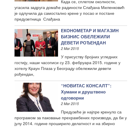
Када се, сплетом околности,
угасила задруга домаће радиности Слађана Миленковић
је одлучила да самостално крене у посао и постане
предузетница Слађана
ЕКОНОМЕТАР И МАГАЗИН
БИЗНИС ОБЕЛЕЖИЛИ
ДЕВЕТИ РОЂЕНДАН
2 Mar 2015
У присуству бројних угледних
гостију, наши часописи су 23. фебруара 2015. године у
хотелу Краун Плаза у Београду обележили девети
рођендан,
“НОВИТАС КОНСАЛТ”:
Хумани и друштвено
одговорни
2 Mar 2015
Предузеће је најпре кренуло са
програмом за паковање прехрамбених производа, да би у
јулу 2014. године проширило делатност и на збирно