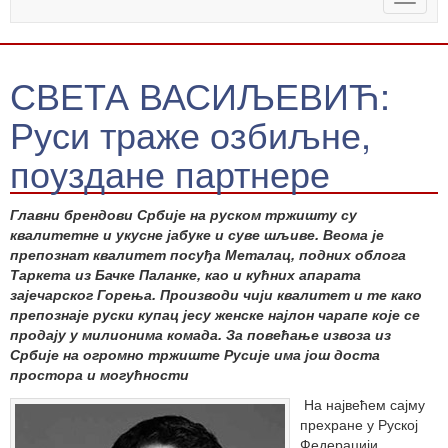
naviga
СВЕТА ВАСИЉЕВИЋ:
Руси траже озбиљне,
поуздане партнере
Главни брендови Србије на руском тржишту су
квалитетне и укусне јабуке и суве шљиве. Веома је
препознат квалитет посуђа Металац, подних облога
Таркета из Бачке Паланке, као и кућних апарата
зајечарског Горења. Производи чији квалитет и те како
препознаје руски купац јесу женске најлон чарапе које се
продају у милионима комада. За повећање извоза из
Србије на огромно тржиште Русије има још доста
простора и могућности
На највећем сајму
прехране у Руској
Федерацији