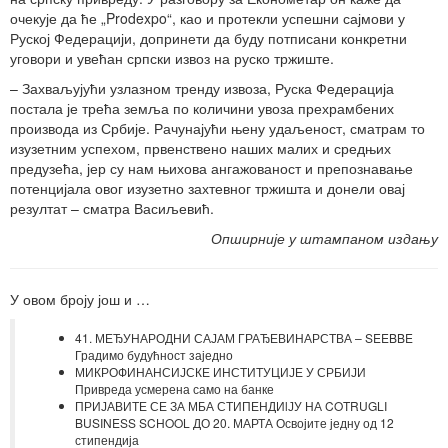
очекује да ће „Prodexpo“, као и протекли успешни сајмови у
Руској Федерацији, допринети да буду потписани конкретни
уговори и увећан српски извоз на руско тржиште.
– Захваљујући узлазном тренду извоза, Руска Федерација
постала је трећа земља по количини увоза прехрамбених
производа из Србије. Рачунајући њену удаљеност, сматрам то
изузетним успехом, првенствено наших малих и средњих
предузећа, јер су нам њихова ангажованост и препознавање
потенцијала овог изузетно захтевног тржишта и донели овај
резултат – сматра Васиљевић.
Опширније у штампаном издању
У овом броју још и …
41. МЕЂУНАРОДНИ САЈАМ ГРАЂЕВИНАРСТВА – SEEBBE
Градимо будућност заједно
МИКРОФИНАНСИЈСКЕ ИНСТИТУЦИЈЕ У СРБИЈИ
Привреда усмерена само на банке
ПРИЈАВИТЕ СЕ ЗА МБА СТИПЕНДИlЈУ НА COTRUGLI
BUSINESS SCHOOL ДО 20. МАРТА Освојите једну од 12
стипендија