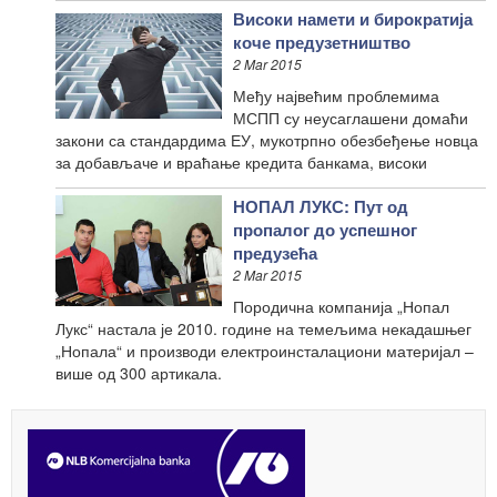
Високи намети и бирократија
коче предузетништво
2 Mar 2015
Међу највећим проблемима
МСПП су неусаглашени домаћи
закони са стандардима ЕУ, мукотрпно обезбеђење новца
за добављаче и враћање кредита банкама, високи
НОПАЛ ЛУКС: Пут од
пропалог до успешног
предузећа
2 Mar 2015
Породична компанија „Нопал
Лукс“ настала је 2010. године на темељима некадашњег
„Нопала“ и производи електроинсталациони материјал –
више од 300 артикала.