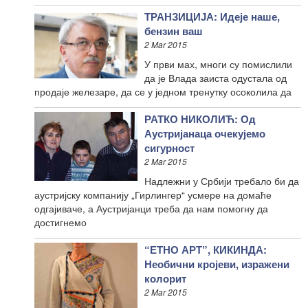
ТРАНЗИЦИЈА: Идеје наше,
бензин ваш
2 Mar 2015
У први мах, многи су помислили
да је Влада заиста одустала од
продаје железаре, да се у једном тренутку осоколила да
РАТКО НИКОЛИЋ: Од
Аустријанаца очекујемо
сигурност
2 Mar 2015
Надлежни у Србији требало би да
аустријску компанију „Гирлингер“ усмере на домаће
одгајиваче, а Аустријанци треба да нам помогну да
достигнемо
“ЕТНО АРТ”, КИКИНДА:
Необични кројеви, изражени
колорит
2 Mar 2015