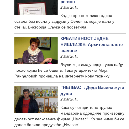
регион
2 Mar 2015
Кад је пре неколико година
остала без посла у задрузи у Селенчи, која је пала у
стечај, Викторија Сљука се посветила
КРЕАТИВНОСТ ЈЕДНЕ
НИШЛИЈКЕ: Архитекта плете
шалове
2 Mar 2015
Људи који имају идеје, увек нађу
посао којим ће се бавити. Тако је архитекта Маја
Ранђеловић пронашла на интернету нову технику
“НЕЛВАС”: Деда Васина жута
дуња
2 Mar 2015
Како су четири тоне трулих
мандарина одредиле производну
делатност лесковачке фирме „Нелвас“ Ко зна чиме би се
данас бавило предузеће „Нелвас“