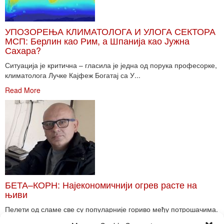
УПОЗОРЕЊА КЛИМАТОЛОГА И УЛОГА СЕКТОРА
МСП: Берлин као Рим, а Шпанија као Јужна
Сахара?
Ситуација је критична – гласила је једна од порука професорке,
климатолога Лучке Кајфеж Богатај са У...
Read More
БЕТА–КОРН: Најекономичнији огрев расте на
њиви
Пелети од сламе све су популарније гориво међу потрошачима.
Главне препреке већoj производњи овог ог...