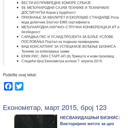
ВЕСТИ ИЗ ПРИВРЕДНЕ КОМОРЕ СРБИЈЕ
59. МЕЂУНАРОДНИ САЈАМ ТЕХНИКЕ И ТЕХНИЧКИХ
ДОСТИГНУЋА Корак у будућност
ПРИЗНАЊЕ ЗА КВАЛИТЕТ И ЕКОЛОШКЕ СТАНДАРДЕ Рoca
вода добитник Златног EWS сертификата
МЕЂУНАРОДНА НАУЧНО–СТРУЧНА КОНФЕРЕНЦИЈА ИТ и
безбедност
САРАДЊА ПКС И УСАИД ПРОЈЕКТА ЗА БОЉЕ УСЛОВЕ
ПОСЛОВАЊА Портал за подршку привредника
ВАШ КОНСАЛТИНГ ЗА УСПЕШНИЈЕ ВОЂЕЊЕ БИЗНИСА
Технике за избегавање замки
ЕРИК РИС: ЛИН СТАРТ-АП (9) Тржиште и нови производ
Следећи број Економетра излази 7. априла 2015.
Podelite ovaj tekst:
Facebook
Twitter
Економетар, март 2015, број 123
НЕСВАКИДАШЊИ БИЗНИС:
Викторијине метле за цео