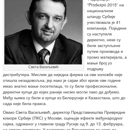
“Prodеxpo 2015” на
националном
штанду Србије
учествовала је 41
компанија. Поједине
су наступиле
директно, неке су
биле заступљене
путем производа и
промо материјала, а
мањи број уз
Света Васиљевић
подршку
дистрибутера. Мислим да ниједна фирма са ове изложбе није
отишла незадовољна, јер иако је сајам због кризе ове године
имао знатно мање посетилаца, то су били професионални,
директни купци до којих раније нисмо могли лако да дођемо.
Међу њима су били и купци из Белорусије и Казахстана, што до
сада није била пракса.
Овако Света Васиљевић, директор Представништва Привредне
коморе Србије (ПКС) у Москви, оцењује ефекте међународног
сајма, одржаног у главном граду Русије од 9. до 13. фебруара,
на српску привреду. У разговору за Економетар он каже да