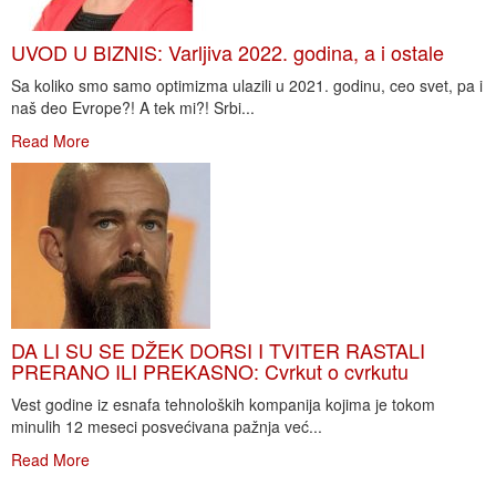
UVOD U BIZNIS: Varljiva 2022. godina, a i ostale
Sa koliko smo samo optimizma ulazili u 2021. godinu, ceo svet, pa i
naš deo Evrope?! A tek mi?! Srbi...
Read More
DA LI SU SE DŽEK DORSI I TVITER RASTALI
PRERANO ILI PREKASNO: Cvrkut o cvrkutu
Vest godine iz esnafa tehnoloških kompanija kojima je tokom
minulih 12 meseci posvećivana pažnja već...
Read More