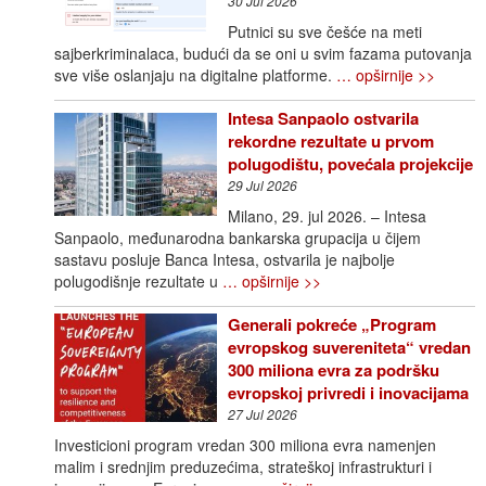
30 Jul 2026
Putnici su sve češće na meti
sajberkriminalaca, budući da se oni u svim fazama putovanja
sve više oslanjaju na digitalne platforme.
… opširnije >>
Intesa Sanpaolo ostvarila
rekordne rezultate u prvom
polugodištu, povećala projekcije
29 Jul 2026
Milano, 29. jul 2026. – Intesa
Sanpaolo, međunarodna bankarska grupacija u čijem
sastavu posluje Banca Intesa, ostvarila je najbolje
polugodišnje rezultate u
… opširnije >>
Generali pokreće „Program
evropskog suvereniteta“ vredan
300 miliona evra za podršku
evropskoj privredi i inovacijama
27 Jul 2026
Investicioni program vredan 300 miliona evra namenjen
malim i srednjim preduzećima, strateškoj infrastrukturi i