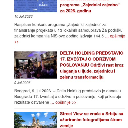
programa „Zajednici zajedno“
za 2026. godinu
10 Jul 2026
Raspisan konkurs programa „Zajednici zajedno“ za
finansiranje projekata u 13 lokalnih samouprava Za podršku
zajednici kompanija NIS ove godine izdvaja 144,5
… opširnije
>>
DELTA HOLDING PREDSTAVIO
17. IZVEŠTAJ O ODRŽIVOM
POSLOVANJU Održivi rast kroz
ulaganja u ljude, zajednicu i
zelenu transformaciju
9 Jul 2026
Beograd, 9. jul 2026. – Delta Holding predstavio je danas u
Beogradu 17. Izveštaj o održivom poslovanju, koji prikazuje
rezultate ostvarene
… opširnije >>
Street View se vraća u Srbiju sa
ažuriranim fotografijama širom
zemlje