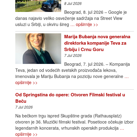
8 Jul 2026
Beograd, 8. jul 2026 – Google je
danas najavio veliko osveženje sadržaja na Street View
usluzi u Srbiji, u okviru šireg
… opširnije >>
Marija Bubanja nova generalna
direktorka kompanije Teva za
Srbiju i Crnu Goru
7 Jul 2026
Beograd, 7. jul 2026. – Kompanija
Teva, jedan od vodećih svetskih proizvođača lekova,
imenovala je Mariju Bubanja na poziciju nove generalne
…
opširnije >>
Od Springstina do opere: Otvoren Filmski festival u
Beču
7 Jul 2026
Na bečkom trgu ispred Skupštine grada (Rathausplatz)
otvoren je 36. Muzički filmski festival. Posetioce očekuje izbor
legendarnih koncerata, vrhunskih operskih produkcija
…
opširnije >>