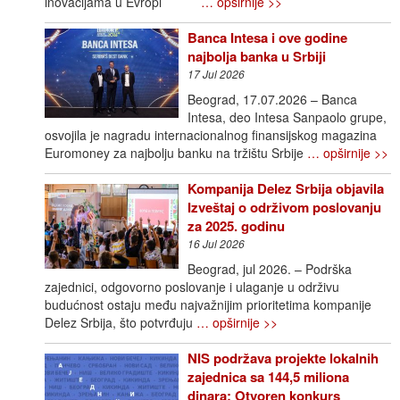
inovacijama u Evropi
… opširnije >>
Banca Intesa i ove godine
najbolja banka u Srbiji
17 Jul 2026
Beograd, 17.07.2026 – Banca
Intesa, deo Intesa Sanpaolo grupe,
osvojila je nagradu internacionalnog finansijskog magazina
Euromoney za najbolju banku na tržištu Srbije
… opširnije >>
Kompanija Delez Srbija objavila
Izveštaj o održivom poslovanju
za 2025. godinu
16 Jul 2026
Beograd, jul 2026. – Podrška
zajednici, odgovorno poslovanje i ulaganje u održivu
budućnost ostaju među najvažnijim prioritetima kompanije
Delez Srbija, što potvrđuju
… opširnije >>
NIS podržava projekte lokalnih
zajednica sa 144,5 miliona
dinara: Otvoren konkurs