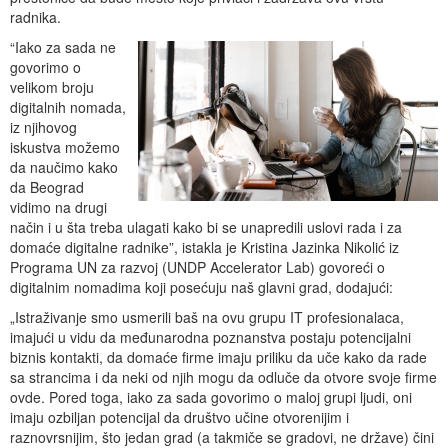
radnika.
“Iako za sada ne
govorimo o
velikom broju
digitalnih nomada,
iz njihovog
iskustva možemo
da naučimo kako
da Beograd
vidimo na drugi
način i u šta treba ulagati kako bi se unapredili uslovi rada i za
domaće digitalne radnike”, istakla je Kristina Jazinka Nikolić iz
Programa UN za razvoj (UNDP Accelerator Lab) govoreći o
digitalnim nomadima koji posećuju naš glavni grad, dodajući:
„Istraživanje smo usmerili baš na ovu grupu IT profesionalaca,
imajući u vidu da međunarodna poznanstva postaju potencijalni
biznis kontakti, da domaće firme imaju priliku da uče kako da rade
sa strancima i da neki od njih mogu da odluče da otvore svoje firme
ovde. Pored toga, iako za sada govorimo o maloj grupi ljudi, oni
imaju ozbiljan potencijal da društvo učine otvorenijim i
raznovrsnijim, što jedan grad (a takmiče se gradovi, ne države) čini