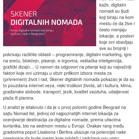
kaže, digitalni
nomadi su ljudi
koji biraju na kom
mestu će da žive i
često menjaju
lokacije, a poslovi
koje oni obavljaju
sve su brojniji i
pokrivaju različite oblasti – programiranje, digitalni marketing, igre
na sreću, blokčejn, pisanje, e-trgovina, veštačka inteligencija,
grafički dizajn… U nameri da odgovori na pitanje koji su najvažniji
faktori koje oni uzimaju u obzir prilikom izbora mesta za
(privremeni) život i rad, Skener digitalnih nomada pokazao je da su
to pouzdana internet veza, niski troškovi života, ali i kultura, klima,
građanske slobode, transport, jezik, kvalitet vazduha, udaljenost
plaža ili planina.
U analizi je istaknuto i da je u prvoj polovini godine Beograd na
sajtu Nomad list, jednoj od najpoznatijih internet lokacija za
ocenjivanje destinacija za digitalne nomade, prema utiscima
korisnika, bio na sedmom mestu u Evropi. Ovakav rang među
gradovima poput Lisabona i Berlina ukazuje na potencijal naše
prestonice da bude mesto koje privlači i zadržava ovu vrstu