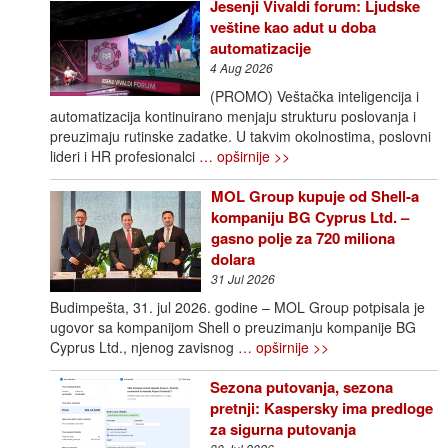
Jesenji Vivaldi forum: Ljudske
veštine kao adut u doba
automatizacije
4 Aug 2026
(PROMO) Veštačka inteligencija i
automatizacija kontinuirano menjaju strukturu poslovanja i
preuzimaju rutinske zadatke. U takvim okolnostima, poslovni
lideri i HR profesionalci
… opširnije >>
MOL Group kupuje od Shell-a
kompaniju BG Cyprus Ltd. –
gasno polje za 720 miliona
dolara
31 Jul 2026
Budimpešta, 31. jul 2026. godine – MOL Group potpisala je
ugovor sa kompanijom Shell o preuzimanju kompanije BG
Cyprus Ltd., njenog zavisnog
… opširnije >>
Sezona putovanja, sezona
pretnji: Kaspersky ima predloge
za sigurna putovanja