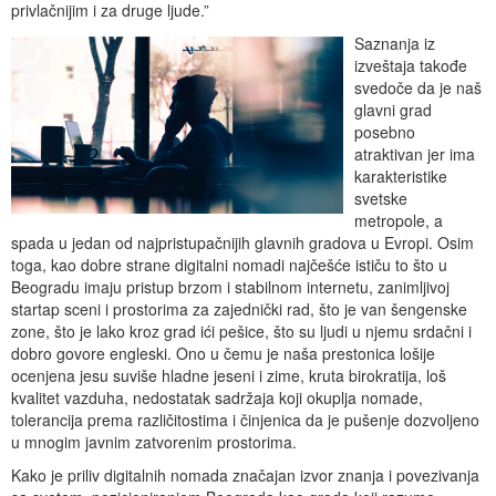
privlačnijim i za druge ljude.”
Saznanja iz
izveštaja takođe
svedoče da je naš
glavni grad
posebno
atraktivan jer ima
karakteristike
svetske
metropole, a
spada u jedan od najpristupačnijih glavnih gradova u Evropi. Osim
toga, kao dobre strane digitalni nomadi najčešće ističu to što u
Beogradu imaju pristup brzom i stabilnom internetu, zanimljivoj
startap sceni i prostorima za zajednički rad, što je van šengenske
zone, što je lako kroz grad ići pešice, što su ljudi u njemu srdačni i
dobro govore engleski. Ono u čemu je naša prestonica lošije
ocenjena jesu suviše hladne jeseni i zime, kruta birokratija, loš
kvalitet vazduha, nedostatak sadržaja koji okuplja nomade,
tolerancija prema različitostima i činjenica da je pušenje dozvoljeno
u mnogim javnim zatvorenim prostorima.
Kako je priliv digitalnih nomada značajan izvor znanja i povezivanja