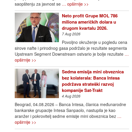
saopštenju za javnost se
… opširnije >>
Neto profit Grupe MOL 786
miliona američkih dolara u
drugom kvartalu 2026.
7 Aug 2026
Povoljno okruženje u pogledu cena
sirove nafte i prirodnog gasa podržalo je rezultate segmenta
Upstream Segment Downstream ostvario je bolje rezultate
…
opširnije >>
Sedma emisija mini obveznica
bez kolaterala: Banca Intesa
podržava strateški razvoj
kompanije Sat-Trakt
4 Aug 2026
Beograd, 04.08.2026 – Banca Intesa, članica međunarodne
bankarske grupacije Intesa Sanpaolo, nastupila je kao
aranžer i pokrovitelj sedme emisije mini obveznica bez
…
opširnije >>