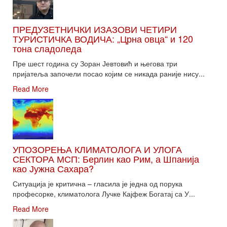
ПРЕДУЗЕТНИЧКИ ИЗАЗОВИ ЧЕТИРИ
ТУРИСТИЧКА ВОДИЧА: „Црна овца“ и 120
тона сладоледа
Пре шест година су Зоран Јевтовић и његова три
пријатеља започели посао којим се никада раније нису...
Read More
УПОЗОРЕЊА КЛИМАТОЛОГА И УЛОГА
СЕКТОРА МСП: Берлин као Рим, а Шпанија
као Јужна Сахара?
Ситуација је критична – гласила је једна од порука
професорке, климатолога Лучке Кајфеж Богатај са У...
Read More