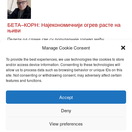
БЕТА–КОРН: Најекономичнији огрев расте на
њиви
Пелети од сламе све су популарније гориво међу
потрошачима. Главне препреке већoj производњи овог ог...
Manage Cookie Consent
Read More
To provide the best experiences, we use technologies like cookies to store
and/or access device information. Consenting to these technologies will
allow us to process data such as browsing behavior or unique IDs on this
site. Not consenting or withdrawing consent, may adversely affect certain
Toggle
features and functions.
naviga
Nira Press d.o.o.
Accept
Sadržaj ovog sajta je zakonom zaštićena intelektualna svojina
preduzeća NiraPress d.o.o. Svako neovlašćeno korišćenje,
Deny
kopiranje, objavljivanje celine ili delova bilo kog proizvoda NiraPress
d.o.o. je kažnjivo po zakonu.
View preferences