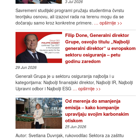
3 Jul 2026
Savremeni studijski programi pružaju studentima čvrstu
teorijsku osnovu, ali izazovi rada na terenu mogu da se
dočaraju samo kroz konkretne primere.
… opširnije >>
Filip Done, Generalni direktor
Grupe, osvojio titulu „Najbolji
generalni direktor“ u evropskom
sektoru osiguranja – petu
godinu zaredom
29 Jun 2026
Generali Grupa je u sektoru osiguranja najbolja i u
kategorijama: Najbolji finansijski direktor, Najbolji IR, Najbolji
Upravni odbor i Najbolji ESG
… opširnije >>
Od merenja do smanjenja
emisija – kako kompanije
upravljaju svojim karbonskim
otiskom
25 Jun 2026
Autor: Svetlana Duvnjak, rukovodilac Sektora za zaštitu