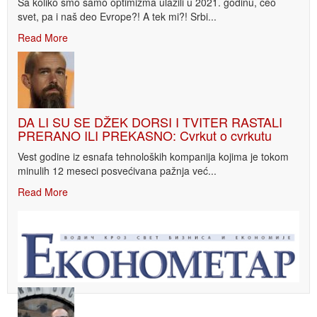
Sa koliko smo samo optimizma ulazili u 2021. godinu, ceo
svet, pa i naš deo Evrope?! A tek mi?! Srbi...
Read More
DA LI SU SE DŽEK DORSI I TVITER RASTALI
PRERANO ILI PREKASNO: Cvrkut o cvrkutu
Vest godine iz esnafa tehnoloških kompanija kojima je tokom
minulih 12 meseci posvećivana pažnja već...
Read More