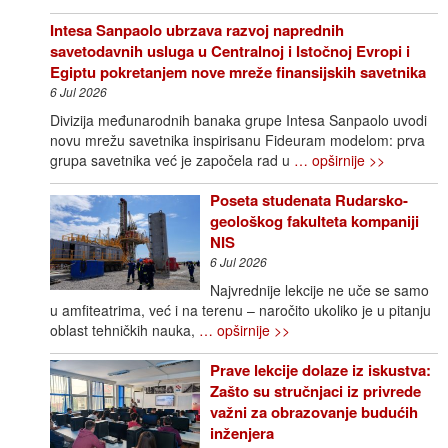
Intesa Sanpaolo ubrzava razvoj naprednih
savetodavnih usluga u Centralnoj i Istočnoj Evropi i
Egiptu pokretanjem nove mreže finansijskih savetnika
6 Jul 2026
Divizija međunarodnih banaka grupe Intesa Sanpaolo uvodi
novu mrežu savetnika inspirisanu Fideuram modelom: prva
grupa savetnika već je započela rad u
… opširnije >>
Poseta studenata Rudarsko-
geološkog fakulteta kompaniji
NIS
6 Jul 2026
Najvrednije lekcije ne uče se samo
u amfiteatrima, već i na terenu – naročito ukoliko je u pitanju
oblast tehničkih nauka,
… opširnije >>
Prave lekcije dolaze iz iskustva:
Zašto su stručnjaci iz privrede
važni za obrazovanje budućih
inženjera