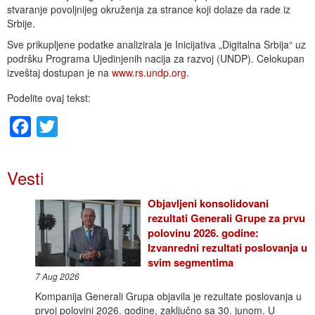
stvaranje povoljnijeg okruženja za strance koji dolaze da rade iz
Srbije.
Sve prikupljene podatke analizirala je Inicijativa „Digitalna Srbija“ uz
podršku Programa Ujedinjenih nacija za razvoj (UNDP). Celokupan
izveštaj dostupan je na
www.rs.undp.org
.
Podelite ovaj tekst:
Facebook
Twitter
Vesti
Objavljeni konsolidovani
rezultati Generali Grupe za prvu
polovinu 2026. godine:
Izvanredni rezultati poslovanja u
svim segmentima
7 Aug 2026
Kompanija Generali Grupa objavila je rezultate poslovanja u
prvoj polovini 2026. godine, zaključno sa 30. junom. U