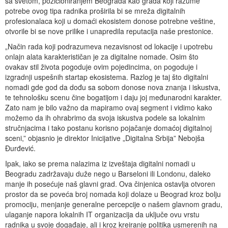
sa svetom, pozicioniranjem Beograda kao grada koji razume
potrebe ovog tipa radnika proširila bi se mreža digitalnih
profesionalaca koji u domaći ekosistem donose potrebne veštine,
otvorile bi se nove prilike i unapredila reputacija naše prestonice.
„Način rada koji podrazumeva nezavisnost od lokacije i upotrebu
onlajn alata karakterističan je za digitalne nomade. Osim što
ovakav stil života pogoduje ovim pojedincima, on pogoduje i
izgradnji uspešnih startap ekosistema. Razlog je taj što digitalni
nomadi gde god da dođu sa sobom donose nova znanja i iskustva,
te tehnološku scenu čine bogatijom i daju joj međunarodni karakter.
Zato nam je bilo važno da mapiramo ovaj segment i vidimo kako
možemo da ih ohrabrimo da svoja iskustva podele sa lokalnim
stručnjacima i tako postanu korisno pojačanje domaćoj digitalnoj
sceni,” objasnio je direktor Inicijative „Digitalna Srbija” Nebojša
Đurđević.
Ipak, iako se prema nalazima iz izveštaja digitalni nomadi u
Beogradu zadržavaju duže nego u Barseloni ili Londonu, daleko
manje ih posećuje naš glavni grad. Ova činjenica ostavlja otvoren
prostor da se poveća broj nomada koji dolaze u Beograd kroz bolju
promociju, menjanje generalne percepcije o našem glavnom gradu,
ulaganje napora lokalnih IT organizacija da uključe ovu vrstu
radnika u svoje događaje, ali i kroz kreiranje politika usmerenih na