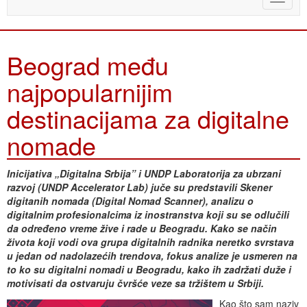
naviga
Beograd među
najpopularnijim
destinacijama za digitalne
nomade
Inicijativa „Digitalna Srbija” i UNDP Laboratorija za ubrzani
razvoj (UNDP Accelerator Lab) juče su predstavili Skener
digitanih nomada (Digital Nomad Scanner), analizu o
digitalnim profesionalcima iz inostranstva koji su se odlučili
da određeno vreme žive i rade u Beogradu. Kako se način
života koji vodi ova grupa digitalnih radnika neretko svrstava
u jedan od nadolazećih trendova, fokus analize je usmeren na
to ko su digitalni nomadi u Beogradu, kako ih zadržati duže i
motivisati da ostvaruju čvršće veze sa tržištem u Srbiji.
Kao što sam naziv