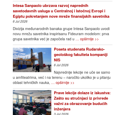
Intesa Sanpaolo ubrzava razvoj naprednih
savetodavnih usluga u Centralnoj i Istočnoj Evropi i
Egiptu pokretanjem nove mreže finansijskih savetnika
6 Jul 2026
Divizija međunarodnih banaka grupe Intesa Sanpaolo uvodi
novu mrežu savetnika inspirisanu Fideuram modelom: prva
grupa savetnika već je započela rad u
… opširnije >>
Poseta studenata Rudarsko-
geološkog fakulteta kompaniji
NIS
6 Jul 2026
Najvrednije lekcije ne uče se samo
u amfiteatrima, već i na terenu – naročito ukoliko je u pitanju
oblast tehničkih nauka,
… opširnije >>
Prave lekcije dolaze iz iskustva:
Zašto su stručnjaci iz privrede
važni za obrazovanje budućih
inženjera
3 Jul 2026