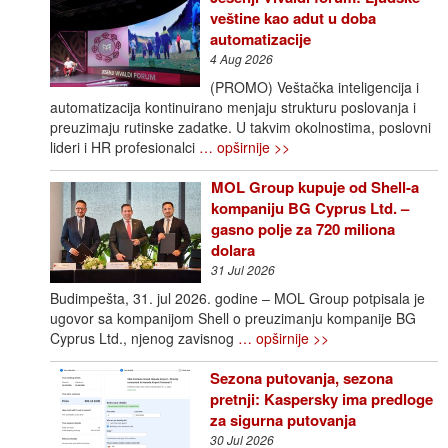
veštine kao adut u doba
automatizacije
4 Aug 2026
(PROMO) Veštačka inteligencija i
automatizacija kontinuirano menjaju strukturu poslovanja i
preuzimaju rutinske zadatke. U takvim okolnostima, poslovni
lideri i HR profesionalci
… opširnije >>
MOL Group kupuje od Shell-a
kompaniju BG Cyprus Ltd. –
gasno polje za 720 miliona
dolara
31 Jul 2026
Budimpešta, 31. jul 2026. godine – MOL Group potpisala je
ugovor sa kompanijom Shell o preuzimanju kompanije BG
Cyprus Ltd., njenog zavisnog
… opširnije >>
Sezona putovanja, sezona
pretnji: Kaspersky ima predloge
za sigurna putovanja
30 Jul 2026