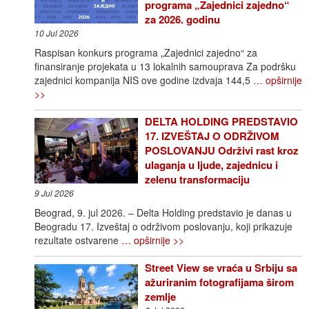
programa „Zajednici zajedno“
za 2026. godinu
10 Jul 2026
Raspisan konkurs programa „Zajednici zajedno“ za
finansiranje projekata u 13 lokalnih samouprava Za podršku
zajednici kompanija NIS ove godine izdvaja 144,5
… opširnije
>>
DELTA HOLDING PREDSTAVIO
17. IZVEŠTAJ O ODRŽIVOM
POSLOVANJU Održivi rast kroz
ulaganja u ljude, zajednicu i
zelenu transformaciju
9 Jul 2026
Beograd, 9. jul 2026. – Delta Holding predstavio je danas u
Beogradu 17. Izveštaj o održivom poslovanju, koji prikazuje
rezultate ostvarene
… opširnije >>
Street View se vraća u Srbiju sa
ažuriranim fotografijama širom
zemlje