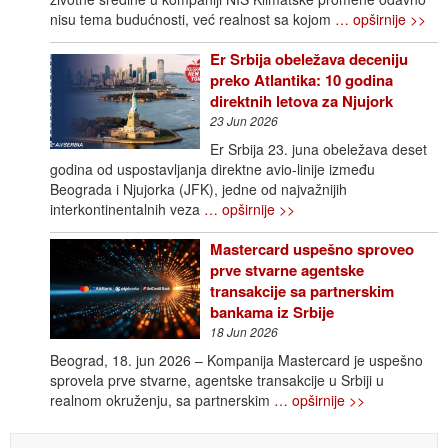
nisu tema budućnosti, već realnost sa kojom
… opširnije >>
Er Srbija obeležava deceniju
preko Atlantika: 10 godina
direktnih letova za Njujork
23 Jun 2026
Er Srbija 23. juna obeležava deset
godina od uspostavljanja direktne avio-linije između
Beograda i Njujorka (JFK), jedne od najvažnijih
interkontinentalnih veza
… opširnije >>
Mastercard uspešno sproveo
prve stvarne agentske
transakcije sa partnerskim
bankama iz Srbije
18 Jun 2026
Beograd, 18. jun 2026 – Kompanija Mastercard je uspešno
sprovela prve stvarne, agentske transakcije u Srbiji u
realnom okruženju, sa partnerskim
… opširnije >>