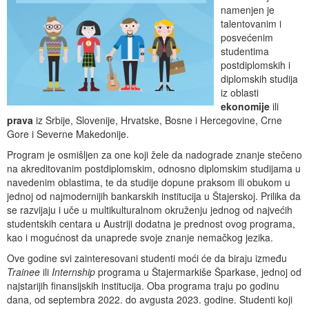
namenjen je
talentovanim i
posvećenim
studentima
postdiplomskih i
diplomskih studija
iz oblasti
ekonomije
ili
prava
iz Srbije, Slovenije, Hrvatske, Bosne i Hercegovine, Crne
Gore i Severne Makedonije.
Program je osmišljen za one koji žele da nadograde znanje stečeno
na akreditovanim postdiplomskim, odnosno diplomskim studijama u
navedenim oblastima, te da studije dopune praksom ili obukom u
jednoj od najmodernijih bankarskih institucija u Štajerskoj. Prilika da
se razvijaju i uče u multikulturalnom okruženju jednog od najvećih
studentskih centara u Austriji dodatna je prednost ovog programa,
kao i mogućnost da unaprede svoje znanje nemačkog jezika.
Ove godine svi zainteresovani studenti moći će da biraju između
Trainee
ili
Internship
programa u Štajermarkiše Šparkase, jednoj od
najstarijih finansijskih institucija. Oba programa traju po godinu
dana, od septembra 2022. do avgusta 2023. godine. Studenti koji