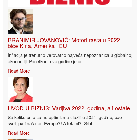
BRANIMIR JOVANOVIĆ: Motori rasta u 2022.
biće Kina, Amerika i EU
Inflacija je trenutno verovatno najveća nepoznanica u globalnoj
ekonomiji. Početkom ove godine je po...
Read More
UVOD U BIZNIS: Varljiva 2022. godina, a i ostale
Sa koliko smo samo optimizma ulazili u 2021. godinu, ceo
svet, pa i naš deo Evrope?! A tek mi?! Srbi...
Read More