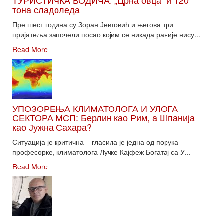
тона сладоледа
Пре шест година су Зоран Јевтовић и његова три
пријатеља започели посао којим се никада раније нису...
Read More
УПОЗОРЕЊА КЛИМАТОЛОГА И УЛОГА
СЕКТОРА МСП: Берлин као Рим, а Шпанија
као Јужна Сахара?
Ситуација је критична – гласила је једна од порука
професорке, климатолога Лучке Кајфеж Богатај са У...
Read More