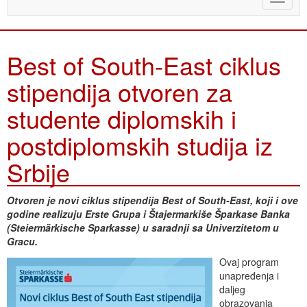
naviga
Best of South-East ciklus
stipendija otvoren za
studente diplomskih i
postdiplomskih studija iz
Srbije
Otvoren je novi ciklus stipendija Best of South-East, ​koji i ove
godine realizuju Erste Grupa i Štajermarkiše Šparkase Banka
(Steiermärkische Sparkasse) u saradnji sa Univerzitetom u
Gracu.
Ovaj program
unapređenja i
daljeg
obrazovanja