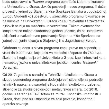
budu učestvovali u
Trainee
programu pohađaće izabrane kurseve
na Univerzitetu u Gracu, dok će poslednji mesec programa, ili duže,
provesti u jednoj od Štajermarkiše Šparkase Banaka u Jugoistočnoj
Evropi. Studenti koji učestvuju u
Internship
programu fokusiraće se
na kurseve na Univerzitetu u Gracu koji su relevantni za završetak
njihovih studija na matičnim univerzitetima. Tokom dvomesečne
letnje prakse nakon akademske godine učesnici će biti intenzivno
uključeni u svakodnevno poslovanje Štajermarkiše Šparkase na
jednoj od njenih lokacija u Štajerskoj ili u Jugoistočnoj Evropi.
Odabrani studenti u okviru programa imaju pravo na stipendiju u
visini do 9.000 evra, koja pokriva mesečni džeparac do 750 evra,
školarinu i registraciju pri Univerzitetu u Gracu, kao i intenzivni kurs
nemačkog jezika u univerzitetskom jezičkom centru
Treffpunkt
Sprachen
.
Od 2017. godine u saradnji s Tehničkim fakultetom u Gracu u
sklopu pomenutog programa dodeljuju se i stipendije za područje
tehničkih nauka, a u saradnji s Rudarskim fakultetom u Lebenu,
stipendije za studije geološkog i metalurškog smera. Od 2018.
godine u saradnji s Fakultetom za muziku i scenske umetnosti u
Gracu, dostupne su i stipendije za solo pevanje, koncertno i
opersko pevanje.