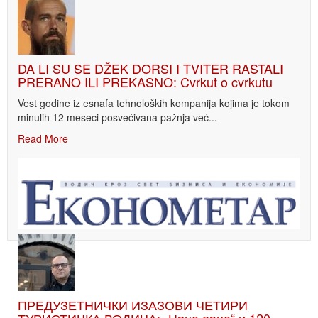
DA LI SU SE DŽEK DORSI I TVITER RASTALI
PRERANO ILI PREKASNO: Cvrkut o cvrkutu
Vest godine iz esnafa tehnoloških kompanija kojima je tokom
minulih 12 meseci posvećivana pažnja već...
Read More
ПРЕДУЗЕТНИЧКИ ИЗАЗОВИ ЧЕТИРИ
ТУРИСТИЧКА ВОДИЧА: „Црна овца“ и 120