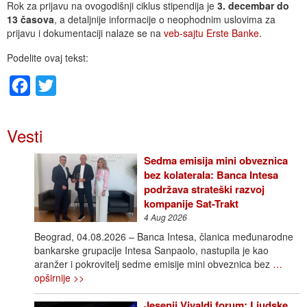
Rok za prijavu na ovogodišnji ciklus stipendija je
3. decembar do
13 časova
, a detaljnije informacije o neophodnim uslovima za
prijavu i dokumentaciji nalaze se na
veb-sajtu Erste Banke.
Podelite ovaj tekst:
Facebook
Twitter
Vesti
Sedma emisija mini obveznica
bez kolaterala: Banca Intesa
podržava strateški razvoj
kompanije Sat-Trakt
4 Aug 2026
Beograd, 04.08.2026 – Banca Intesa, članica međunarodne
bankarske grupacije Intesa Sanpaolo, nastupila je kao
aranžer i pokrovitelj sedme emisije mini obveznica bez
…
opširnije >>
Jesenji Vivaldi forum: Ljudske