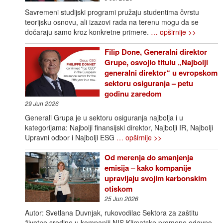
Savremeni studijski programi pružaju studentima čvrstu
teorijsku osnovu, ali izazovi rada na terenu mogu da se
dočaraju samo kroz konkretne primere.
… opširnije >>
Filip Done, Generalni direktor
Grupe, osvojio titulu „Najbolji
generalni direktor“ u evropskom
sektoru osiguranja – petu
godinu zaredom
29 Jun 2026
Generali Grupa je u sektoru osiguranja najbolja i u
kategorijama: Najbolji finansijski direktor, Najbolji IR, Najbolji
Upravni odbor i Najbolji ESG
… opširnije >>
Od merenja do smanjenja
emisija – kako kompanije
upravljaju svojim karbonskim
otiskom
25 Jun 2026
Autor: Svetlana Duvnjak, rukovodilac Sektora za zaštitu
životne sredine u kompaniji NIS Klimatske promene odavno