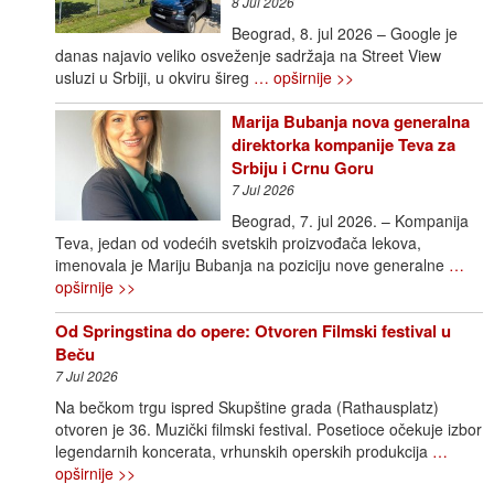
8 Jul 2026
Beograd, 8. jul 2026 – Google je
danas najavio veliko osveženje sadržaja na Street View
usluzi u Srbiji, u okviru šireg
… opširnije >>
Marija Bubanja nova generalna
direktorka kompanije Teva za
Srbiju i Crnu Goru
7 Jul 2026
Beograd, 7. jul 2026. – Kompanija
Teva, jedan od vodećih svetskih proizvođača lekova,
imenovala je Mariju Bubanja na poziciju nove generalne
…
opširnije >>
Od Springstina do opere: Otvoren Filmski festival u
Beču
7 Jul 2026
Na bečkom trgu ispred Skupštine grada (Rathausplatz)
otvoren je 36. Muzički filmski festival. Posetioce očekuje izbor
legendarnih koncerata, vrhunskih operskih produkcija
…
opširnije >>