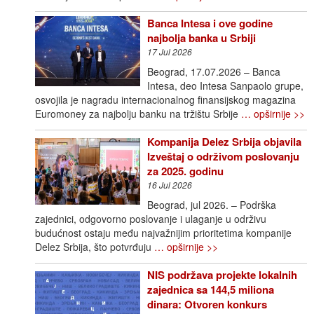
Banca Intesa i ove godine
najbolja banka u Srbiji
17 Jul 2026
Beograd, 17.07.2026 – Banca
Intesa, deo Intesa Sanpaolo grupe,
osvojila je nagradu internacionalnog finansijskog magazina
Euromoney za najbolju banku na tržištu Srbije
… opširnije >>
Kompanija Delez Srbija objavila
Izveštaj o održivom poslovanju
za 2025. godinu
16 Jul 2026
Beograd, jul 2026. – Podrška
zajednici, odgovorno poslovanje i ulaganje u održivu
budućnost ostaju među najvažnijim prioritetima kompanije
Delez Srbija, što potvrđuju
… opširnije >>
NIS podržava projekte lokalnih
zajednica sa 144,5 miliona
dinara: Otvoren konkurs