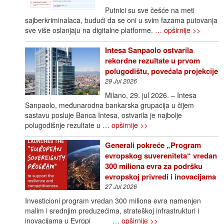
Putnici su sve češće na meti
sajberkriminalaca, budući da se oni u svim fazama putovanja
sve više oslanjaju na digitalne platforme.
… opširnije >>
Intesa Sanpaolo ostvarila
rekordne rezultate u prvom
polugodištu, povećala projekcije
29 Jul 2026
Milano, 29. jul 2026. – Intesa
Sanpaolo, međunarodna bankarska grupacija u čijem
sastavu posluje Banca Intesa, ostvarila je najbolje
polugodišnje rezultate u
… opširnije >>
Generali pokreće „Program
evropskog suvereniteta“ vredan
300 miliona evra za podršku
evropskoj privredi i inovacijama
27 Jul 2026
Investicioni program vredan 300 miliona evra namenjen
malim i srednjim preduzećima, strateškoj infrastrukturi i
inovacijama u Evropi
… opširnije >>