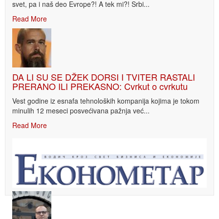
svet, pa i naš deo Evrope?! A tek mi?! Srbi...
Read More
DA LI SU SE DŽEK DORSI I TVITER RASTALI
PRERANO ILI PREKASNO: Cvrkut o cvrkutu
Vest godine iz esnafa tehnoloških kompanija kojima je tokom
minulih 12 meseci posvećivana pažnja već...
Read More