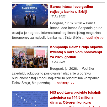
Banca Intesa i ove godine
najbolja banka u Srbiji
17 Jul 2026
Beograd, 17.07.2026 – Banca
Intesa, deo Intesa Sanpaolo grupe,
osvojila je nagradu internacionalnog finansijskog magazina
Euromoney za najbolju banku na tržištu Srbije
… opširnije >>
Kompanija Delez Srbija objavila
Izveštaj o održivom poslovanju
za 2025. godinu
16 Jul 2026
Beograd, jul 2026. – Podrška
zajednici, odgovorno poslovanje i ulaganje u održivu
budućnost ostaju među najvažnijim prioritetima kompanije
Delez Srbija, što potvrđuju
… opširnije >>
NIS podržava projekte lokalnih
zajednica sa 144,5 miliona
dinara: Otvoren konkurs