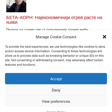
БЕТА–КОРН: Најекономичнији огрев расте на
њиви
Пелети од сламе све су популарније гориво међу
потрошачима. Главне препреке већoj производњи овог ог...
Manage Cookie Consent
Read More
To provide the best experiences, we use technologies like cookies to store
and/or access device information. Consenting to these technologies will
allow us to process data such as browsing behavior or unique IDs on this
site. Not consenting or withdrawing consent, may adversely affect certain
Toggle
features and functions.
naviga
Nira Press d.o.o.
Accept
Sadržaj ovog sajta je zakonom zaštićena intelektualna svojina
preduzeća NiraPress d.o.o. Svako neovlašćeno korišćenje,
Deny
kopiranje, objavljivanje celine ili delova bilo kog proizvoda NiraPress
d.o.o. je kažnjivo po zakonu.
View preferences
Cookie Policy