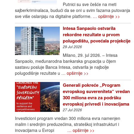
Putnici su sve češće na meti
sajberkriminalaca, budući da se oni u svim fazama putovanja
sve više oslanjaju na digitalne platforme.
… opširnije >>
Intesa Sanpaolo ostvarila
rekordne rezultate u prvom
polugodištu, povećala projekcije
29 Jul 2026
Milano, 29. jul 2026. – Intesa
Sanpaolo, međunarodna bankarska grupacija u čijem
sastavu posluje Banca Intesa, ostvarila je najbolje
polugodišnje rezultate u
… opširnije >>
Generali pokreće „Program
evropskog suvereniteta“ vredan
300 miliona evra za podršku
evropskoj privredi i inovacijama
27 Jul 2026
Investicioni program vredan 300 miliona evra namenjen
malim i srednjim preduzećima, strateškoj infrastrukturi i
inovacijama u Evropi
… opširnije >>