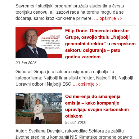
Savremeni studijski programi pružaju studentima čvrstu
teorijsku osnovu, ali izazovi rada na terenu mogu da se
dočaraju samo kroz konkretne primere.
… opširnije >>
Filip Done, Generalni direktor
Grupe, osvojio titulu „Najbolji
generalni direktor“ u evropskom
sektoru osiguranja – petu
godinu zaredom
29 Jun 2026
Generali Grupa je u sektoru osiguranja najbolja i u
kategorijama: Najbolji finansijski direktor, Najbolji IR, Najbolji
Upravni odbor i Najbolji ESG
… opširnije >>
Od merenja do smanjenja
emisija – kako kompanije
upravljaju svojim karbonskim
otiskom
25 Jun 2026
Autor: Svetlana Duvnjak, rukovodilac Sektora za zaštitu
životne sredine u kompaniji NIS Klimatske promene odavno