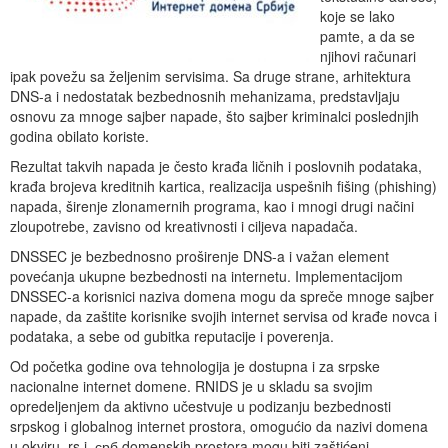
koje se lako
pamte, a da se
njihovi računari
ipak povežu sa željenim servisima. Sa druge strane, arhitektura
DNS-a i nedostatak bezbednosnih mehanizama, predstavljaju
osnovu za mnoge sajber napade, što sajber kriminalci poslednjih
godina obilato koriste.
Rezultat takvih napada je često krađa ličnih i poslovnih podataka,
krađa brojeva kreditnih kartica, realizacija uspešnih fišing (phishing)
napada, širenje zlonamernih programa, kao i mnogi drugi načini
zloupotrebe, zavisno od kreativnosti i ciljeva napadača.
DNSSEC je bezbednosno proširenje DNS-a i važan element
povećanja ukupne bezbednosti na internetu. Implementacijom
DNSSEC-a korisnici naziva domena mogu da spreče mnoge sajber
napade, da zaštite korisnike svojih internet servisa od krađe novca i
podataka, a sebe od gubitka reputacije i poverenja.
Od početka godine ova tehnologija je dostupna i za srpske
nacionalne internet domene. RNIDS je u skladu sa svojim
opredeljenjem da aktivno učestvuje u podizanju bezbednosti
srpskog i globalnog internet prostora, omogućio da nazivi domena
u okviru .rs i .срб domenskih prostora mogu biti zaštićeni