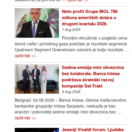
Neto profit Grupe MOL 786
miliona američkih dolara u
drugom kvartalu 2026.
7 Aug 2026
Povoljno okruženje u pogledu cena
sirove nafte i prirodnog gasa podržalo je rezultate segmenta
Upstream Segment Downstream ostvario je bolje rezultate
…
opširnije >>
Sedma emisija mini obveznica
bez kolaterala: Banca Intesa
podržava strateški razvoj
kompanije Sat-Trakt
4 Aug 2026
Beograd, 04.08.2026 – Banca Intesa, članica međunarodne
bankarske grupacije Intesa Sanpaolo, nastupila je kao
aranžer i pokrovitelj sedme emisije mini obveznica bez
…
opširnije >>
Jesenji Vivaldi forum: Ljudske