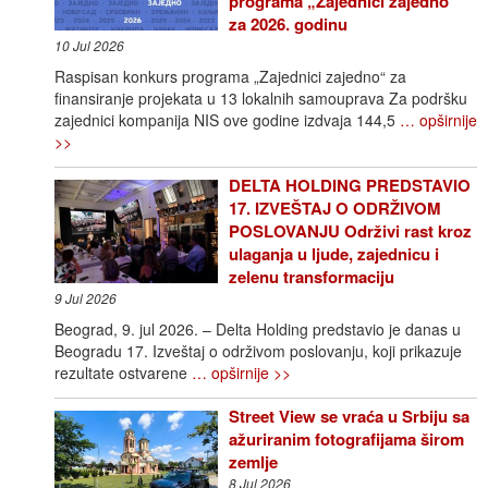
programa „Zajednici zajedno“
za 2026. godinu
10 Jul 2026
Raspisan konkurs programa „Zajednici zajedno“ za
finansiranje projekata u 13 lokalnih samouprava Za podršku
zajednici kompanija NIS ove godine izdvaja 144,5
… opširnije
>>
DELTA HOLDING PREDSTAVIO
17. IZVEŠTAJ O ODRŽIVOM
POSLOVANJU Održivi rast kroz
ulaganja u ljude, zajednicu i
zelenu transformaciju
9 Jul 2026
Beograd, 9. jul 2026. – Delta Holding predstavio je danas u
Beogradu 17. Izveštaj o održivom poslovanju, koji prikazuje
rezultate ostvarene
… opširnije >>
Street View se vraća u Srbiju sa
ažuriranim fotografijama širom
zemlje
8 Jul 2026