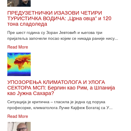
ПРЕДУЗЕТНИЧКИ ИЗАЗОВИ ЧЕТИРИ
ТУРИСТИЧКА ВОДИЧА: „Црна овца“ и 120
тона сладоледа
Пре шест година су Зоран Јевтовић и његова три
пријатеља започели посао којим се никада раније нису...
Read More
УПОЗОРЕЊА КЛИМАТОЛОГА И УЛОГА
СЕКТОРА МСП: Берлин као Рим, а Шпанија
као Јужна Сахара?
Ситуација је критична – гласила је једна од порука
професорке, климатолога Лучке Кајфеж Богатај са У...
Read More