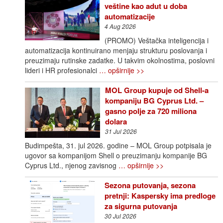
veštine kao adut u doba
automatizacije
4 Aug 2026
(PROMO) Veštačka inteligencija i
automatizacija kontinuirano menjaju strukturu poslovanja i
preuzimaju rutinske zadatke. U takvim okolnostima, poslovni
lideri i HR profesionalci
… opširnije >>
MOL Group kupuje od Shell-a
kompaniju BG Cyprus Ltd. –
gasno polje za 720 miliona
dolara
31 Jul 2026
Budimpešta, 31. jul 2026. godine – MOL Group potpisala je
ugovor sa kompanijom Shell o preuzimanju kompanije BG
Cyprus Ltd., njenog zavisnog
… opširnije >>
Sezona putovanja, sezona
pretnji: Kaspersky ima predloge
za sigurna putovanja
30 Jul 2026