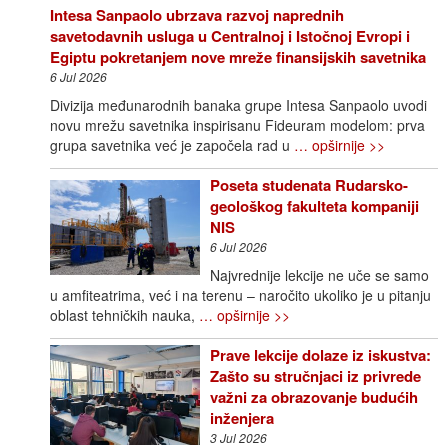
Intesa Sanpaolo ubrzava razvoj naprednih
savetodavnih usluga u Centralnoj i Istočnoj Evropi i
Egiptu pokretanjem nove mreže finansijskih savetnika
6 Jul 2026
Divizija međunarodnih banaka grupe Intesa Sanpaolo uvodi
novu mrežu savetnika inspirisanu Fideuram modelom: prva
grupa savetnika već je započela rad u
… opširnije >>
Poseta studenata Rudarsko-
geološkog fakulteta kompaniji
NIS
6 Jul 2026
Najvrednije lekcije ne uče se samo
u amfiteatrima, već i na terenu – naročito ukoliko je u pitanju
oblast tehničkih nauka,
… opširnije >>
Prave lekcije dolaze iz iskustva:
Zašto su stručnjaci iz privrede
važni za obrazovanje budućih
inženjera
3 Jul 2026