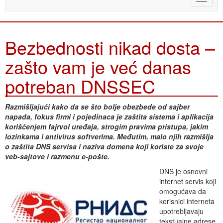
naviga
Bezbednosti nikad dosta –
zašto vam je već danas
potreban DNSSEC
Razmišljajući kako da se što bolje obezbede od sajber
napada, fokus firmi i pojedinaca je zaštita sistema i aplikacija
korišćenjem fajrvol uređaja, strogim pravima pristupa, jakim
lozinkama i antivirus softverima. Međutim, malo njih razmišlja
o zaštita DNS servisa i naziva domena koji koriste za svoje
veb-sajtove i razmenu e-pošte.
DNS je osnovni
internet servis koji
omogućava da
korisnici interneta
upotrebljavaju
tekstualne adrese,