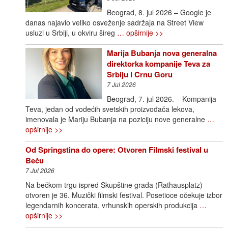
Beograd, 8. jul 2026 – Google je
danas najavio veliko osveženje sadržaja na Street View
usluzi u Srbiji, u okviru šireg
… opširnije >>
Marija Bubanja nova generalna
direktorka kompanije Teva za
Srbiju i Crnu Goru
7 Jul 2026
Beograd, 7. jul 2026. – Kompanija
Teva, jedan od vodećih svetskih proizvođača lekova,
imenovala je Mariju Bubanja na poziciju nove generalne
…
opširnije >>
Od Springstina do opere: Otvoren Filmski festival u
Beču
7 Jul 2026
Na bečkom trgu ispred Skupštine grada (Rathausplatz)
otvoren je 36. Muzički filmski festival. Posetioce očekuje izbor
legendarnih koncerata, vrhunskih operskih produkcija
…
opširnije >>