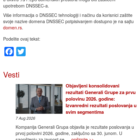
upotrebom DNSSEC-a.
Više informacija o DNSSEC tehnologiji i načinu da korisnici zaštite
svoje nazive domena DNSSEC potpisivanjem dostupno je na sajtu
domen.rs
.
Podelite ovaj tekst:
Facebook
Twitter
Vesti
Objavljeni konsolidovani
rezultati Generali Grupe za prvu
polovinu 2026. godine:
Izvanredni rezultati poslovanja u
svim segmentima
7 Aug 2026
Kompanija Generali Grupa objavila je rezultate poslovanja u
prvoj polovini 2026. godine, zaključno sa 30. junom. U
saopštenju za javnost se
… opširnije >>