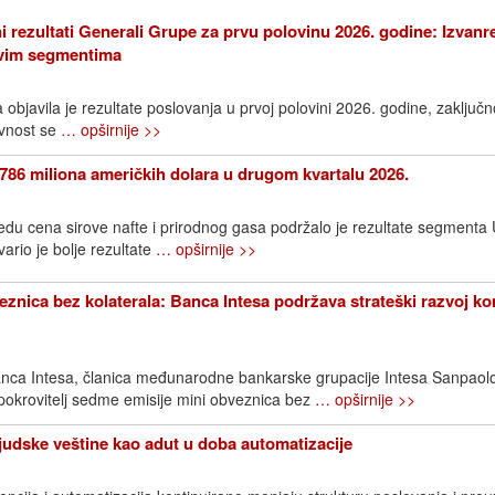
i rezultati Generali Grupe za prvu polovinu 2026. godine: Izvanr
 svim segmentima
bjavila je rezultate poslovanja u prvoj polovini 2026. godine, zaključn
avnost se
… opširnije >>
786 miliona američkih dolara u drugom kvartalu 2026.
edu cena sirove nafte i prirodnog gasa podržalo je rezultate segment
rio je bolje rezultate
… opširnije >>
znica bez kolaterala: Banca Intesa podržava strateški razvoj k
nca Intesa, članica međunarodne bankarske grupacije Intesa Sanpaol
 pokrovitelj sedme emisije mini obveznica bez
… opširnije >>
Ljudske veštine kao adut u doba automatizacije