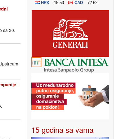
edni
o sa 30.
a Upstream
ompanije
o,
15 godina sa vama