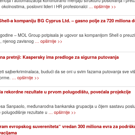
ncija i automatizacija kontinuirano menjaju strukturu poslovanja i pre
 okolnostima, poslovni lideri i HR profesionalci
… opširnije >>
ell-a kompaniju BG Cyprus Ltd. – gasno polje za 720 miliona d
. godine – MOL Group potpisala je ugovor sa kompanijom Shell o preuz
, njenog zavisnog
… opširnije >>
na pretnji: Kaspersky ima predloge za sigurna putovanja
eti sajberkriminalaca, budući da se oni u svim fazama putovanja sve vi
tforme.
… opširnije >>
la rekordne rezultate u prvom polugodištu, povećala projekcije
ntesa Sanpaolo, međunarodna bankarska grupacija u čijem sastavu posl
je polugodišnje rezultate u
… opširnije >>
ram evropskog suvereniteta“ vredan 300 miliona evra za podršk
ovacijama