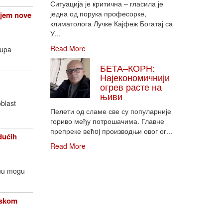
Ситуација је критична – гласила је
једна од порука професорке,
njem nove
климатолога Лучке Кајфеж Богатај са
У...
Read More
rupa
БЕТА–КОРН:
Најекономичнији
огрев расте на
њиви
oblast
Пелети од сламе све су популарније
гориво међу потрошачима. Главне
препреке већoj производњи овог ог...
dućih
Read More
enu mogu
opskom