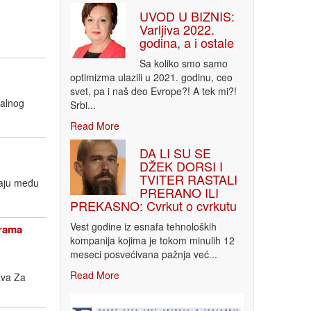
UVOD U BIZNIS:
Varljiva 2022.
godina, a i ostale
Sa koliko smo samo
optimizma ulazili u 2021. godinu, ceo
svet, pa i naš deo Evrope?! A tek mi?!
nalnog
Srbi...
Read More
DA LI SU SE
DŽEK DORSI I
TVITER RASTALI
taju među
PRERANO ILI
PREKASNO: Cvrkut o cvrkutu
Vest godine iz esnafa tehnoloških
grama
kompanija kojima je tokom minulih 12
meseci posvećivana pažnja već...
Read More
ava Za