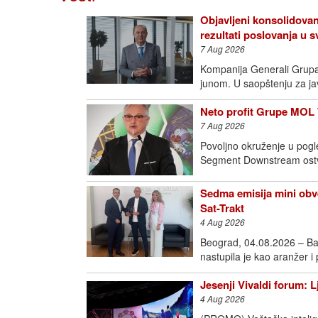
Objavljeni konsolidovan
rezultati poslovanja u
7 Aug 2026
Kompanija Generali Grupa o
junom. U saopštenju za j
Neto profit Grupe MOL 
7 Aug 2026
Povoljno okruženje u pogl
Segment Downstream ostva
Sedma emisija mini obve
Sat-Trakt
4 Aug 2026
Beograd, 04.08.2026 – Ba
nastupila je kao aranžer i
Jesenji Vivaldi forum: 
4 Aug 2026