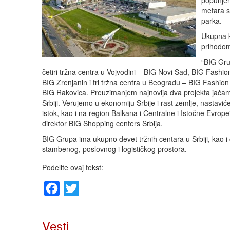
popunjen
metara s
parka.
Ukupna k
prihodom
“BIG Gru
četiri tržna centra u Vojvodini – BIG Novi Sad, BIG Fashio
BIG Zrenjanin i tri tržna centra u Beogradu – BIG Fashion 
BIG Rakovica. Preuzimanjem najnovija dva projekta jačam
Srbiji. Verujemo u ekonomiju Srbije i rast zemlje, nastavi
istok, kao i na region Balkana i Centralne i Istočne Evrope”
direktor BIG Shopping centers Srbija.
BIG Grupa ima ukupno devet tržnih centara u Srbiji, kao i 
stambenog, poslovnog i logističkog prostora.
Podelite ovaj tekst:
Facebook
Twitter
Vesti