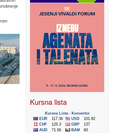
adratnih
proširenje
vnim
Kursna lista