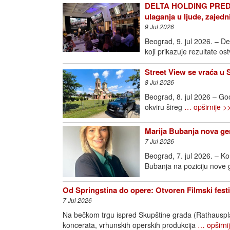
DELTA HOLDING PREDS
ulaganja u ljude, zajedn
9 Jul 2026
Beograd, 9. jul 2026. – D
koji prikazuje rezultate o
Street View se vraća u 
8 Jul 2026
Beograd, 8. jul 2026 – Goo
okviru šireg
… opširnije >
Marija Bubanja nova ge
7 Jul 2026
Beograd, 7. jul 2026. – K
Bubanja na poziciju nove
Od Springstina do opere: Otvoren Filmski fest
7 Jul 2026
Na bečkom trgu ispred Skupštine grada (Rathausplatz
koncerata, vrhunskih operskih produkcija
… opširni