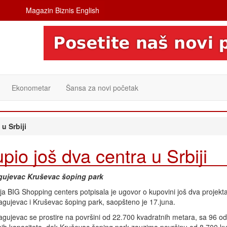
Magazin Biznis English
Ekonometar
Šansa za novi početak
u Srbiji
io još dva centra u Srbiji
agujevac Kruševac šoping park
a BIG Shopping centers potpisala je ugovor o kupovini još dva projekta 
agujevac i Kruševac šoping park, saopšteno je 17.juna.
agujevac se prostire na površini od 22.700 kvadratnih metara, sa 96 od