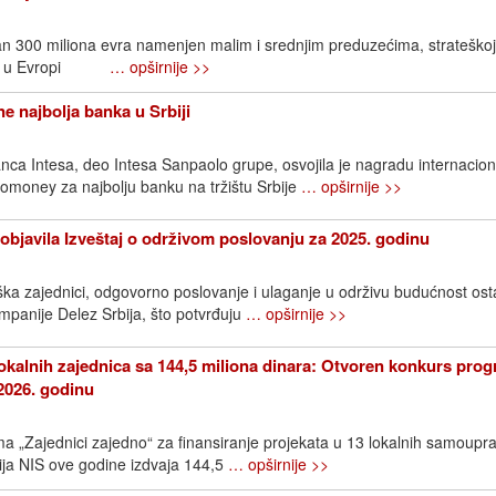
an 300 miliona evra namenjen malim i srednjim preduzećima, strateškoj
ijama u Evropi
… opširnije >>
e najbolja banka u Srbiji
ca Intesa, deo Intesa Sanpaolo grupe, osvojila je nagradu internacio
omoney za najbolju banku na tržištu Srbije
… opširnije >>
objavila Izveštaj o održivom poslovanju za 2025. godinu
ška zajednici, odgovorno poslovanje i ulaganje u održivu budućnost os
ompanije Delez Srbija, što potvrđuju
… opširnije >>
okalnih zajednica sa 144,5 miliona dinara: Otvoren konkurs pro
2026. godinu
 „Zajednici zajedno“ za finansiranje projekata u 13 lokalnih samoupr
ija NIS ove godine izdvaja 144,5
… opširnije >>