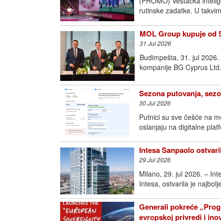
(PROMO) Veštačka intelige
rutinske zadatke. U takvim
MOL Group kupuje od Sh
31 Jul 2026
Budimpešta, 31. jul 2026
kompanije BG Cyprus Ltd.
Sezona putovanja, sezo
30 Jul 2026
Putnici su sve češće na m
oslanjaju na digitalne pla
Intesa Sanpaolo ostvari
29 Jul 2026
Milano, 29. jul 2026. – I
Intesa, ostvarila je najbol
Generali pokreće „Prog
evropskoj privredi i in