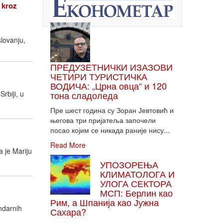
 kroz
lovanju,
ПРЕДУЗЕТНИЧКИ ИЗАЗОВИ
ЧЕТИРИ ТУРИСТИЧКА
ВОДИЧА: „Црна овца“ и 120
rbiji, u
тона сладоледа
Пре шест година су Зоран Јевтовић и
његова три пријатеља започели
посао којим се никада раније нису...
Read More
 je Mariju
УПОЗОРЕЊА
КЛИМАТОЛОГА И
УЛОГА СЕКТОРА
МСП: Берлин као
Рим, а Шпанија као Јужна
ndarnih
Сахара?