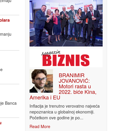
uzimaju
olara
imanju
še
BRANIMIR
JOVANOVIĆ:
Motori rasta u
2022. biće Kina,
Amerika i EU
uje Banca
Inflacija je trenutno verovatno najveća
nepoznanica u globalnoj ekonomiji.
Početkom ove godine je po...
u
Read More