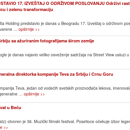
TAVIO 17. IZVEŠTAJ O ODRŽIVOM POSLOVANJU Održivi rast
icu i zelenu transformaciju
elta Holding predstavio je danas u Beogradu 17. Izveštaj o održivom pos
stvarene
… opširnije >>
Srbiju sa ažuriranim fotografijama širom zemlje
gle je danas najavio veliko osveženje sadržaja na Street View usluzi u S
>
neralna direktorka kompanije Teva za Srbiju i Crnu Goru
ompanija Teva, jedan od vodećih svetskih proizvođača lekova, imenovala
 generalne
… opširnije >>
ival u Beču
) otvoren je 36. Muzički filmski festival. Posetioce očekuje izbor lege
je >>