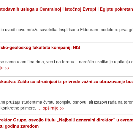
todavnih usluga u Centralnoj i Istočnoj Evropi i Egiptu pokreta
lo uvodi novu mrežu savetnika inspirisanu Fideuram modelom: prva g
sko-geološkog fakulteta kompaniji NIS
 se samo u amfiteatrima, već i na terenu – naročito ukoliko je u pitanju 
je >>
iskustva: Zašto su stručnjaci iz privrede važni za obrazovanje bu
mi pružaju studentima čvrstu teorijsku osnovu, ali izazovi rada na ter
 konkretne primere.
… opširnije >>
rektor Grupe, osvojio titulu „Najbolji generalni direktor“ u evr
etu godinu zaredom