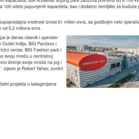
ih kapaciteta, dok Kruševac šoping park zauzima površinu od 8.700 kv
a 100 odsto popunjenih kapaciteta, kao i dodatno zemljište za buduće 
upoprodajna vrednost iznosi 61 milion evra, sa godišnjim neto operati
 od 5,2 miliona evra.
pa je danas vlasnik i operater
n Outlet Inđija, BIG Pančevo i
tržni centar, BIG Fashion park i
o svoju mrežu u centralnoj
ćemo širenje svoje mreže na jug i
, izjavio je Robert Yahav, izvršni
četiri projekta u kategorijama