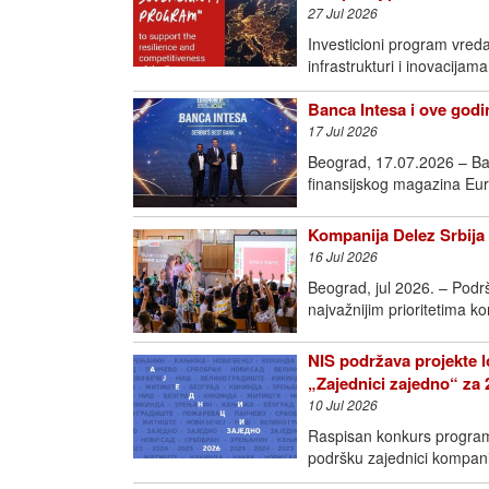
27 Jul 2026
Investicioni program vred
infrastrukturi i inovac
Banca Intesa i ove godin
17 Jul 2026
Beograd, 17.07.2026 – Ban
finansijskog magazina Eur
Kompanija Delez Srbija 
16 Jul 2026
Beograd, jul 2026. – Podr
najvažnijim prioritetima k
NIS podržava projekte l
„Zajednici zajedno“ za 
10 Jul 2026
Raspisan konkurs programa
podršku zajednici kompan