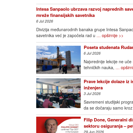
Intesa Sanpaolo ubrzava razvoj naprednih save
mreže finansijskih savetnika
6 Jul 2026
Divizija međunarodnih banaka grupe Intesa Sanpao
savetnika već je započela rad u
… opširnije >>
Poseta studenata Rudar
6 Jul 2026
Najvrednije lekcije ne uče
tehničkih nauka,
… opširni
Prave lekcije dolaze iz 
inženjera
3 Jul 2026
Savremeni studijski progra
da se dočaraju samo kroz
Filip Done, Generalni di
sektoru osiguranja – p
29 Jun 2026