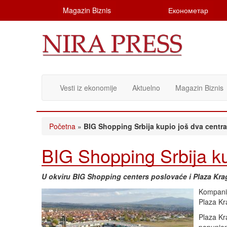
Magazin Biznis
Економетар
Vesti iz ekonomije
Aktuelno
Magazin Biznis
Početna
»
BIG Shopping Srbija kupio još dva centra 
BIG Shopping Srbija kup
U okviru BIG Shopping centers poslovaće i Plaza Kr
Kompanij
Plaza Kr
Plaza Kr