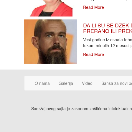
Read More
DA LI SU SE DŽEK 
PRERANO ILI PREKA
Vest godine iz esnafa teh
tokom minulih 12 meseci p
Read More
O nama
Galerija
Video
Šansa za novi p
Sadržaj ovog sajta je zakonom zaštićena intelektualna 