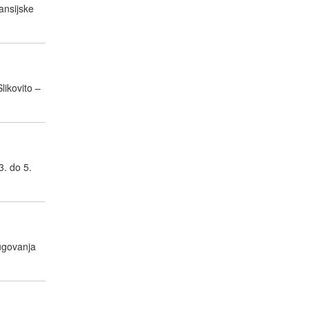
ansijske
likovito –
3. do 5.
ugovanja