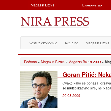
Magazin Biznis
Економетар
Vesti iz ekonomije
Aktuelno
Magazin Biznis
Početna
»
Magazin Biznis
»
Magazin Biznis 2009
»
Mag
Goran Pitić: Nek
Ovako kako se ponaša, država 
se multiplikativno šire, ne plać
20.03.2009