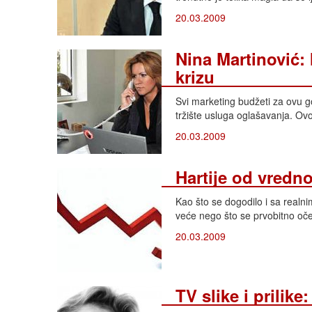
20.03.2009
Nina Martinović: 
krizu
Svi marketing budžeti za ovu g
tržište usluga oglašavanja. Ovo
20.03.2009
Hartije od vredn
Kao što se dogodilo i sa realni
veće nego što se prvobitno oček
20.03.2009
TV slike i prilike: