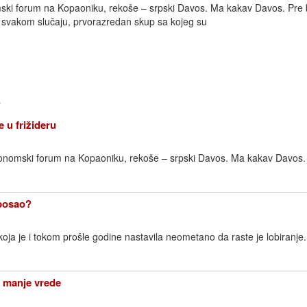
mski forum na Kopaoniku, rekoše – srpski Davos. Ma kakav Davos. Pre 
U svakom slučaju, prvorazredan skup sa kojeg su
8
je u frižideru
konomski forum na Kopaoniku, rekoše – srpski Davos. Ma kakav Davos. 
 posao?
 koja je i tokom prošle godine nastavila neometano da raste je lobiranje
e manje vrede