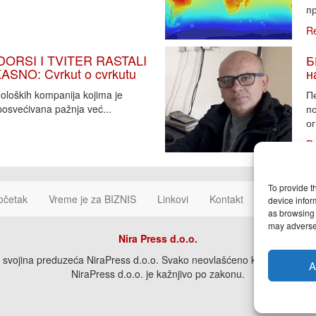
пр
R
DORSI I TVITER RASTALI
Б
SNO: Cvrkut o cvrkutu
н
noloških kompanija kojima je
П
osvećivana pažnja već...
п
ог
R
To provide t
očetak
Vreme je za BIZNIS
Linkovi
Kontakt
Cookie Poli
device infor
as browsing 
may adversel
Nira Press d.o.o.
svojina preduzeća NiraPress d.o.o. Svako neovlašćeno korišćenje, kopira
A
NiraPress d.o.o. je kažnjivo po zakonu.