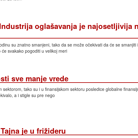
Industrija oglašavanja je najosetljivija 
odinu su znatno smanjeni, tako da se može očekivati da će se smanjiti
 će svakako pogoditi u velikoj meri
osti sve manje vrede
m sektorom, tako su i u finansijskom sektoru posledice globalne finansij
ivalo, a i stigle su pre nego
 Tajna je u frižideru