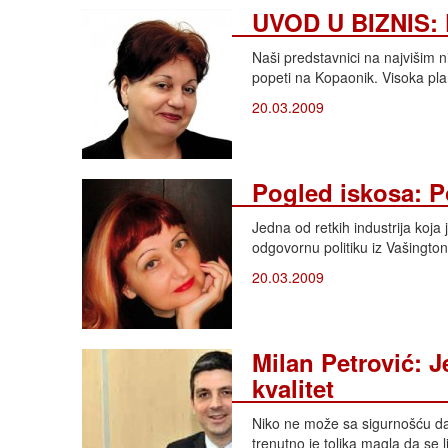
UVOD U BIZNIS: K
Naši predstavnici na najvišim ni
popeti na Kopaonik. Visoka pl
20.03.2009
Pogled iskosa: 
Jedna od retkih industrija koja
odgovornu politiku iz Vašington
20.03.2009
Milan Petrović: J
kvalitet
Niko ne može sa sigurnošću da k
trenutno je tolika magla da se l