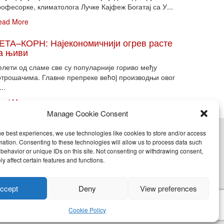
офесорке, климатолога Лучке Кајфеж Богатај са У...
ead More
ЕТА–КОРН: Најекономичнији огрев расте
а њиви
елети од сламе све су популарније гориво међу
отрошачима. Главне препреке већoj производњи овог
...
ead More
Manage Cookie Consent
he best experiences, we use technologies like cookies to store and/or access
cy (EU)
mation. Consenting to these technologies will allow us to process data such
behavior or unique IDs on this site. Not consenting or withdrawing consent,
y affect certain features and functions.
nje, objavljivanje celine ili delova bilo kog proizvoda
ccept
Deny
View preferences
Cookie Policy