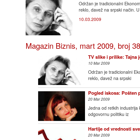
Održan je tradicionalni Ekono
reklo, davež na srpski način. 
10.03.2009
Magazin Biznis, mart 2009, broj 3
TV slike i prilike: Tajna 
10 Mar 2009
Održan je tradicionalni E
reklo, davež na srpski
Pogled iskosa: Pošten
20 Mar 2009
Jedna od retkih industrija
odgovornu politiku iz
Hartije od vrednosti sv
20 Mar 2009