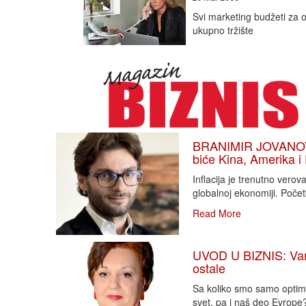
Svi marketing budžeti za 
ukupno tržište
BRANIMIR JOVANOVIĆ
biće Kina, Amerika i
Inflacija je trenutno vero
globalnoj ekonomiji. Poče
Read More
UVOD U BIZNIS: Varlj
ostale
Sa koliko smo samo optimi
svet, pa i naš deo Evrope?!