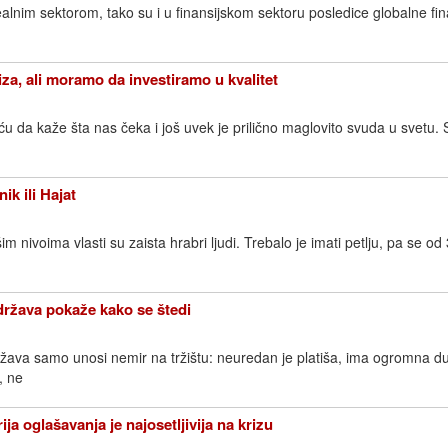
ealnim sektorom, tako su i u finansijskom sektoru posledice globalne fin
iza, ali moramo da investiramo u kvalitet
 da kaže šta nas čeka i još uvek je prilično maglovito svuda u svetu. S
k ili Hajat
im nivoima vlasti su zaista hrabri ljudi. Trebalo je imati petlju, pa se od 
država pokaže kako se štedi
žava samo unosi nemir na tržištu: neuredan je platiša, ima ogromna d
, ne
ija oglašavanja je najosetljivija na krizu