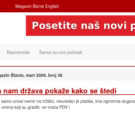
Magazin Biznis English
Ekonometar
Šansa za novi početak
azin Biznis, mart 2009, broj 38
a nam država pokaže kako se štedi
samo unosi nemir na tržištu: neuredan je platiša, ima ogromna dugova
a onima koji su gradili, ne vraća PDV i