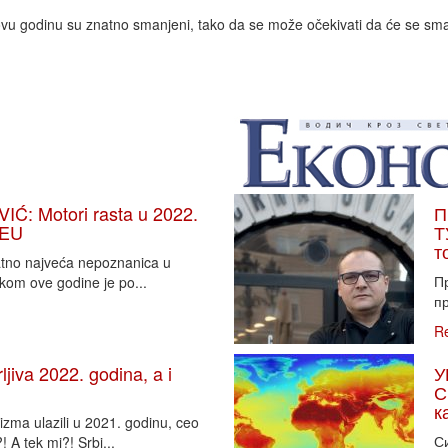
ovu godinu su znatno smanjeni, tako da se može očekivati da će se smanj
: Motori rasta u 2022.
П
 EU
Т
т
vatno najveća nepoznanica u
П
tkom ove godine je po...
пр
R
iva 2022. godina, a i
У
С
к
zma ulazili u 2021. godinu, ceo
Си
 A tek mi?! Srbi...