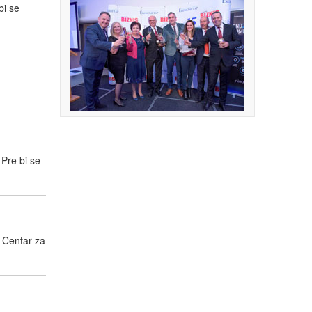
bi se
Pre bi se
. Centar za