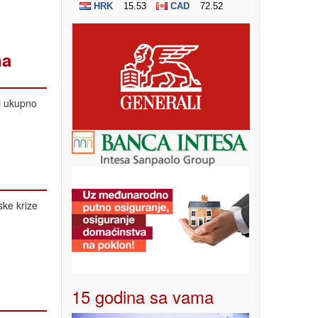
na
 i ukupno
ske krize
15 godina sa vama