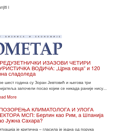
iti i
РЕДУЗЕТНИЧКИ ИЗАЗОВИ ЧЕТИРИ
УРИСТИЧКА ВОДИЧА: „Црна овца“ и 120
она сладоледа
ре шест година су Зоран Јевтовић и његова три
ијатеља започели посао којим се никада раније нису...
ead More
ПОЗОРЕЊА КЛИМАТОЛОГА И УЛОГА
ЕКТОРА МСП: Берлин као Рим, а Шпанија
ао Јужна Сахара?
туација је критична – гласила је једна од порука