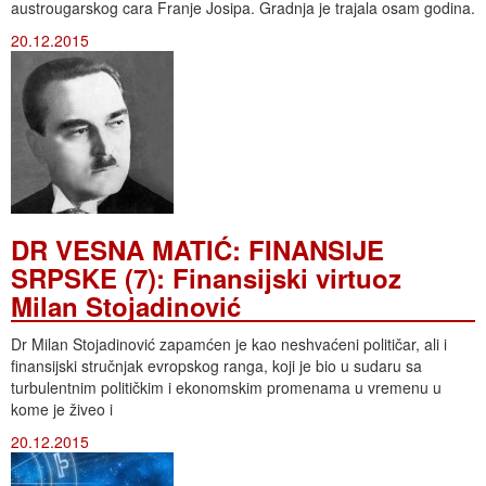
austrougarskog cara Franje Josipa. Gradnja je trajala osam godina.
20.12.2015
DR VESNA MATIĆ: FINANSIJE
SRPSKE (7): Finansijski virtuoz
Milan Stojadinović
Dr Milan Stojadinović zapamćen je kao neshvaćeni političar, ali i
finansijski stručnjak evropskog ranga, koji je bio u sudaru sa
turbulentnim političkim i ekonomskim promenama u vremenu u
kome je živeo i
20.12.2015