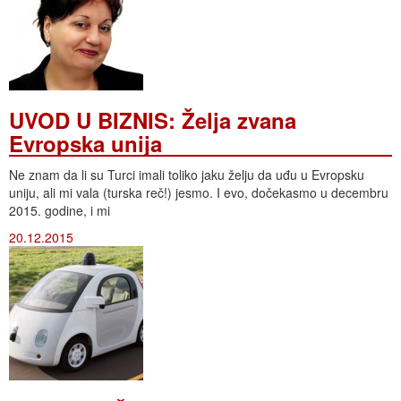
UVOD U BIZNIS: Želja zvana
Evropska unija
Ne znam da li su Turci imali toliko jaku želju da uđu u Evropsku
uniju, ali mi vala (turska reč!) jesmo. I evo, dočekasmo u decembru
2015. godine, i mi
20.12.2015