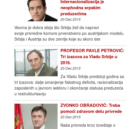
Internacionalizacija je
neophodna srpskim
preduzećima
20 Dec 2015
Veoma je dobra ideja što Srbija želi da napravi
svoje privredne komore prvenstveno po austrijskom modelu.
Srbija i Austrija su dve zemlje koje su skoro iste
PROFESOR PAVLE PETROVIĆ:
Tri izazova za Vladu Srbije u
2016.
20 Dec 2015
Za Vladu Srbije predstoji godina sa
tri izazova: dalje smanjenje fiskalnog deficita, racionalizacija
zaposlenih u javnom sektoru i okončanje statusa preduzeća
u restrukturisanju
ZVONKO OBRADOVIĆ: Treba
pomoći zdravom delu privrede
20 Dec 2015
Naša privreda kroz izveštaje o