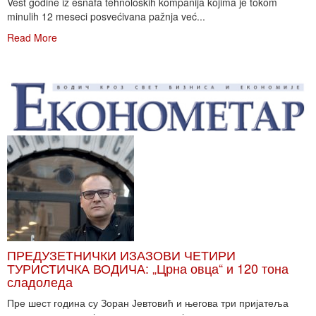
Vest godine iz esnafa tehnoloških kompanija kojima je tokom
minulih 12 meseci posvećivana pažnja već...
Read More
ПРЕДУЗЕТНИЧКИ ИЗАЗОВИ ЧЕТИРИ
ТУРИСТИЧКА ВОДИЧА: „Црна овца“ и 120 тона
сладоледа
Пре шест година су Зоран Јевтовић и његова три пријатеља