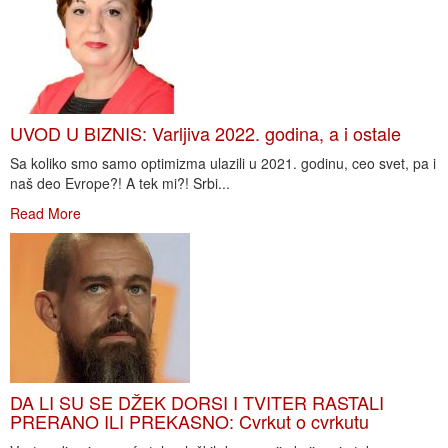
UVOD U BIZNIS: Varljiva 2022. godina, a i ostale
Sa koliko smo samo optimizma ulazili u 2021. godinu, ceo svet, pa i
naš deo Evrope?! A tek mi?! Srbi...
Read More
DA LI SU SE DŽEK DORSI I TVITER RASTALI
PRERANO ILI PREKASNO: Cvrkut o cvrkutu