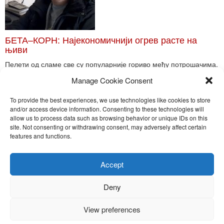
БЕТА–КОРН: Најекономичнији огрев расте на
њиви
Пелети од сламе све су популарније гориво међу потрошачима.
Главне препреке већoj производњи овог ог...
Manage Cookie Consent
Read More
To provide the best experiences, we use technologies like cookies to store
and/or access device information. Consenting to these technologies will
allow us to process data such as browsing behavior or unique IDs on this
site. Not consenting or withdrawing consent, may adversely affect certain
Toggle
features and functions.
naviga
Nira Press d.o.o.
Accept
Sadržaj ovog sajta je zakonom zaštićena intelektualna svojina
preduzeća NiraPress d.o.o. Svako neovlašćeno korišćenje,
Deny
kopiranje, objavljivanje celine ili delova bilo kog proizvoda NiraPress
d.o.o. je kažnjivo po zakonu.
View preferences