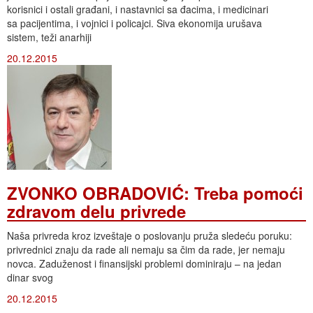
korisnici i ostali građani, i nastavnici sa đacima, i medicinari
sa pacijentima, i vojnici i policajci. Siva ekonomija urušava
sistem, teži anarhiji
20.12.2015
ZVONKO OBRADOVIĆ: Treba pomoći
zdravom delu privrede
Naša privreda kroz izveštaje o poslovanju pruža sledeću poruku:
privrednici znaju da rade ali nemaju sa čim da rade, jer nemaju
novca. Zaduženost i finansijski problemi dominiraju – na jedan
dinar svog
20.12.2015