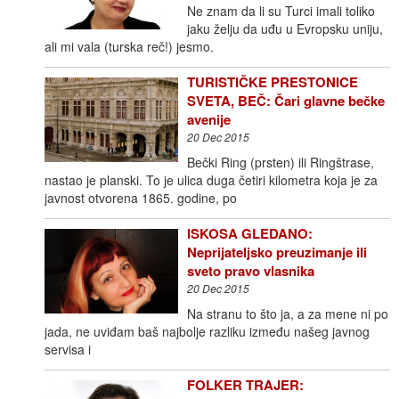
Ne znam da li su Turci imali toliko
jaku želju da uđu u Evropsku uniju,
ali mi vala (turska reč!) jesmo.
TURISTIČKE PRESTONICE
SVETA, BEČ: Čari glavne bečke
avenije
20 Dec 2015
Bečki Ring (prsten) ili Ringštrase,
nastao je planski. To je ulica duga četiri kilometra koja je za
javnost otvorena 1865. godine, po
ISKOSA GLEDANO:
Neprijateljsko preuzimanje ili
sveto pravo vlasnika
20 Dec 2015
Na stranu to što ja, a za mene ni po
jada, ne uviđam baš najbolje razliku između našeg javnog
servisa i
FOLKER TRAJER: