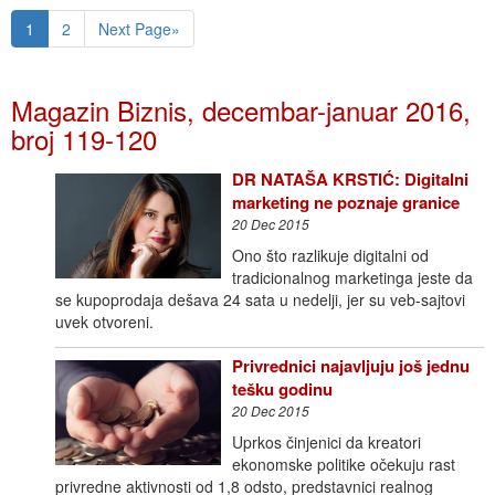
1
2
Next Page»
Magazin Biznis, decembar-januar 2016,
broj 119-120
DR NATAŠA KRSTIĆ: Digitalni
marketing ne poznaje granice
20 Dec 2015
Ono što razlikuje digitalni od
tradicionalnog marketinga jeste da
se kupoprodaja dešava 24 sata u nedelji, jer su veb-sajtovi
uvek otvoreni.
Privrednici najavljuju još jednu
tešku godinu
20 Dec 2015
Uprkos činjenici da kreatori
ekonomske politike očekuju rast
privredne aktivnosti od 1,8 odsto, predstavnici realnog