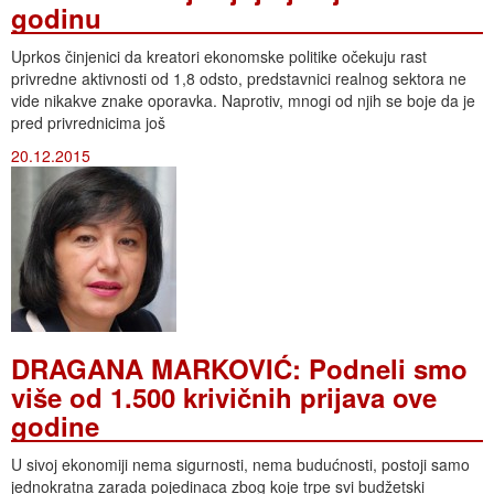
godinu
Uprkos činjenici da kreatori ekonomske politike očekuju rast
privredne aktivnosti od 1,8 odsto, predstavnici realnog sektora ne
vide nikakve znake oporavka. Naprotiv, mnogi od njih se boje da je
pred privrednicima još
20.12.2015
DRAGANA MARKOVIĆ: Podneli smo
više od 1.500 krivičnih prijava ove
godine
U sivoj ekonomiji nema sigurnosti, nema budućnosti, postoji samo
jednokratna zarada pojedinaca zbog koje trpe svi budžetski