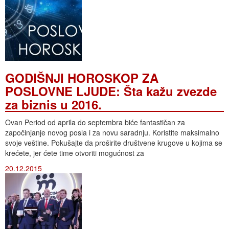
GODIŠNJI HOROSKOP ZA
POSLOVNE LJUDE: Šta kažu zvezde
za biznis u 2016.
Ovan Period od aprila do septembra biće fantastičan za
započinjanje novog posla i za novu saradnju. Koristite maksimalno
svoje veštine. Pokušajte da proširite društvene krugove u kojima se
krećete, jer ćete time otvoriti mogućnost za
20.12.2015