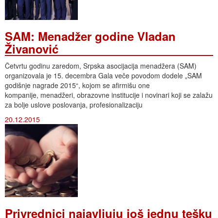
SAM: Menadžer godine Vladan
Živanović
Četvrtu godinu zaredom, Srpska asocijacija menadžera (SAM)
organizovala je 15. decembra Gala veče povodom dodele „SAM
godišnje nagrade 2015“, kojom se afirmišu one
kompanije, menadžeri, obrazovne institucije i novinari koji se zalažu
za bolje uslove poslovanja, profesionalizaciju
20.12.2015
Privrednici najavljuju još jednu tešku