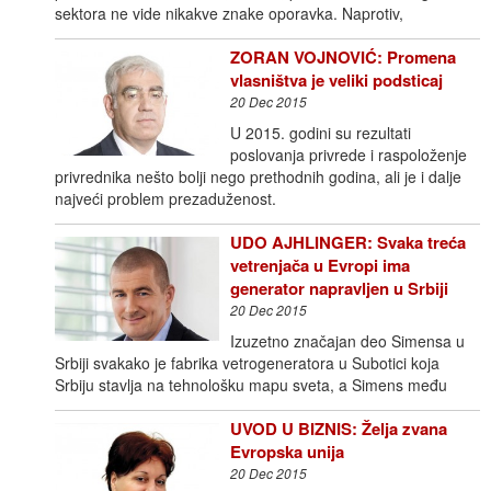
sektora ne vide nikakve znake oporavka. Naprotiv,
ZORAN VOJNOVIĆ: Promena
vlasništva je veliki podsticaj
20 Dec 2015
U 2015. godini su rezultati
poslovanja privrede i raspoloženje
privrednika nešto bolji nego prethodnih godina, ali je i dalje
najveći problem prezaduženost.
UDO AJHLINGER: Svaka treća
vetrenjača u Evropi ima
generator napravljen u Srbiji
20 Dec 2015
Izuzetno značajan deo Simensa u
Srbiji svakako je fabrika vetrogeneratora u Subotici koja
Srbiju stavlja na tehnološku mapu sveta, a Simens među
UVOD U BIZNIS: Želja zvana
Evropska unija
20 Dec 2015