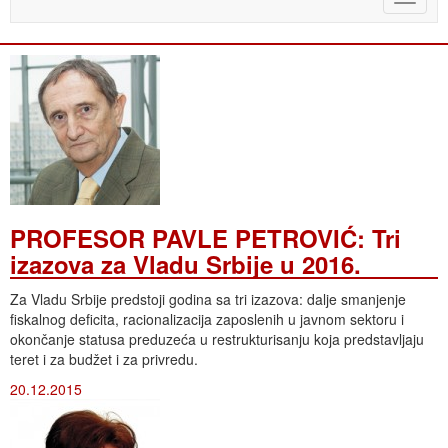
naviga
PROFESOR PAVLE PETROVIĆ: Tri
izazova za Vladu Srbije u 2016.
Za Vladu Srbije predstoji godina sa tri izazova: dalje smanjenje
fiskalnog deficita, racionalizacija zaposlenih u javnom sektoru i
okončanje statusa preduzeća u restrukturisanju koja predstavljaju
teret i za budžet i za privredu.
20.12.2015