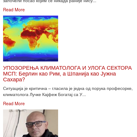
започели посао којим се никада раније нису...
Read More
УПОЗОРЕЊА КЛИМАТОЛОГА И УЛОГА СЕКТОРА
МСП: Берлин као Рим, а Шпанија као Јужна
Сахара?
Ситуација је критична – гласила је једна од порука професорке,
климатолога Лучке Кајфеж Богатај са У...
Read More