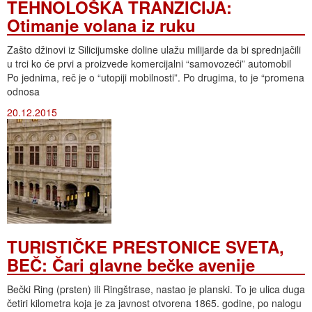
TEHNOLOŠKA TRANZICIJA:
Otimanje volana iz ruku
Zašto džinovi iz Silicijumske doline ulažu milijarde da bi sprednjačili
u trci ko će prvi a proizvede komercijalni “samovozeći” automobil
Po jednima, reč je o “utopiji mobilnosti”. Po drugima, to je “promena
odnosa
20.12.2015
TURISTIČKE PRESTONICE SVETA,
BEČ: Čari glavne bečke avenije
Bečki Ring (prsten) ili Ringštrase, nastao je planski. To je ulica duga
četiri kilometra koja je za javnost otvorena 1865. godine, po nalogu