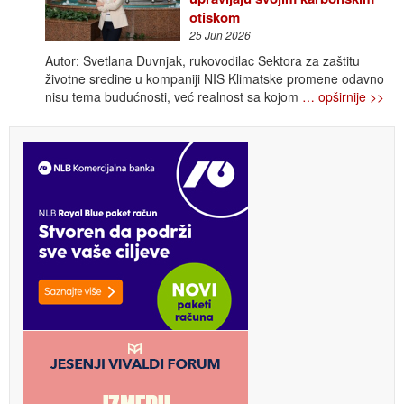
otiskom
25 Jun 2026
Autor: Svetlana Duvnjak, rukovodilac Sektora za zaštitu
životne sredine u kompaniji NIS Klimatske promene odavno
nisu tema budućnosti, već realnost sa kojom
… opširnije >>