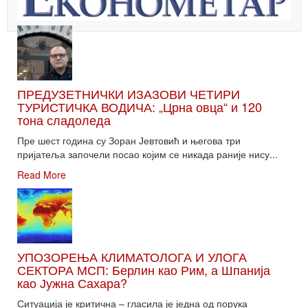
ПРЕДУЗЕТНИЧКИ ИЗАЗОВИ ЧЕТИРИ
ТУРИСТИЧКА ВОДИЧА: „Црна овца“ и 120
тона сладоледа
Пре шест година су Зоран Јевтовић и његова три
пријатеља започели посао којим се никада раније нису...
Read More
УПОЗОРЕЊА КЛИМАТОЛОГА И УЛОГА
СЕКТОРА МСП: Берлин као Рим, а Шпанија
као Јужна Сахара?
Ситуација је критична – гласила је једна од порука