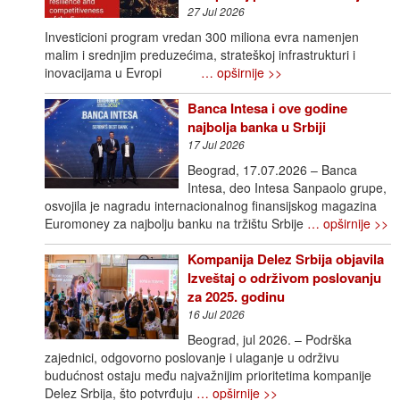
27 Jul 2026
Investicioni program vredan 300 miliona evra namenjen
malim i srednjim preduzećima, strateškoj infrastrukturi i
inovacijama u Evropi
… opširnije >>
Banca Intesa i ove godine
najbolja banka u Srbiji
17 Jul 2026
Beograd, 17.07.2026 – Banca
Intesa, deo Intesa Sanpaolo grupe,
osvojila je nagradu internacionalnog finansijskog magazina
Euromoney za najbolju banku na tržištu Srbije
… opširnije >>
Kompanija Delez Srbija objavila
Izveštaj o održivom poslovanju
za 2025. godinu
16 Jul 2026
Beograd, jul 2026. – Podrška
zajednici, odgovorno poslovanje i ulaganje u održivu
budućnost ostaju među najvažnijim prioritetima kompanije
Delez Srbija, što potvrđuju
… opširnije >>