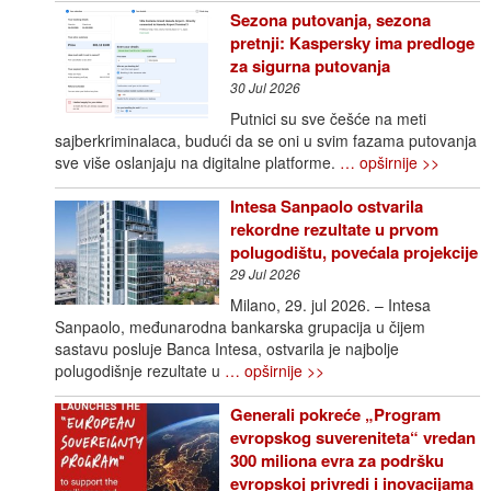
Sezona putovanja, sezona
pretnji: Kaspersky ima predloge
za sigurna putovanja
30 Jul 2026
Putnici su sve češće na meti
sajberkriminalaca, budući da se oni u svim fazama putovanja
sve više oslanjaju na digitalne platforme.
… opširnije >>
Intesa Sanpaolo ostvarila
rekordne rezultate u prvom
polugodištu, povećala projekcije
29 Jul 2026
Milano, 29. jul 2026. – Intesa
Sanpaolo, međunarodna bankarska grupacija u čijem
sastavu posluje Banca Intesa, ostvarila je najbolje
polugodišnje rezultate u
… opširnije >>
Generali pokreće „Program
evropskog suvereniteta“ vredan
300 miliona evra za podršku
evropskoj privredi i inovacijama