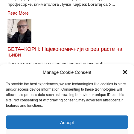
професорке, климатолога Лучке Кајфеж Богатај са У...
Read More
БЕТА–КОРН: Најекономичнији огрев расте на
њиви
Пелети од сламе све су популарније гориво међу
потрошачима. Главне препреке већoj производњи овог ог...
Manage Cookie Consent
Read More
To provide the best experiences, we use technologies like cookies to store
and/or access device information. Consenting to these technologies will
allow us to process data such as browsing behavior or unique IDs on this
site. Not consenting or withdrawing consent, may adversely affect certain
Toggle
features and functions.
naviga
Nira Press d.o.o.
Accept
Sadržaj ovog sajta je zakonom zaštićena intelektualna svojina
preduzeća NiraPress d.o.o. Svako neovlašćeno korišćenje,