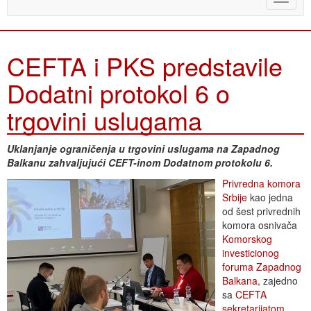
naviga
CEFTA i PKS predstavile
Dodatni protokol 6 o
trgovini uslugama
Uklanjanje ograničenja u trgovini uslugama na Zapadnog
Balkanu zahvaljujući CEFT-inom Dodatnom protokolu 6.
Privredna komora
Srbije
kao jedna
od šest privrednih
komora osnivača
Komorskog
investicionog
foruma Zapadnog
Balkana
, zajedno
sa
CEFTA
sekretarijatom