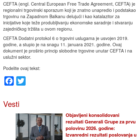
CEFTA (engl. Central European Free Trade Agreement, CEFTA) je
regionalni trgovinski sporazum koji je znatno unapredio i podstakao
trgovinu na Zapadnom Balkanu delujući i kao katalazitor za
inicijative koje teže produbljivanju ekonomske saradnje i stvaranju
zajedničkog tržišta u ovom regionu.
CEFTA Dodatni protokol 6 o trgovini uslugama je usvojen 2019.
godine, a stupio je na snagu 11. januara 2021. godine. Ovaj
dokument je proširio princip slobodne trgovine unutar CEFTA i na
uslužni sektor.
Podelite ovaj tekst:
Facebook
Twitter
Vesti
Objavljeni konsolidovani
rezultati Generali Grupe za prvu
polovinu 2026. godine:
Izvanredni rezultati poslovanja u