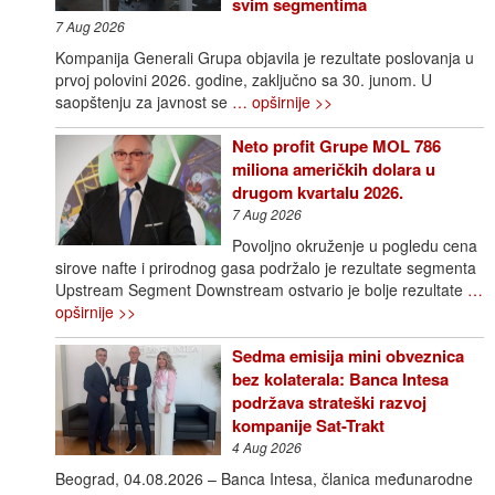
svim segmentima
7 Aug 2026
Kompanija Generali Grupa objavila je rezultate poslovanja u
prvoj polovini 2026. godine, zaključno sa 30. junom. U
saopštenju za javnost se
… opširnije >>
Neto profit Grupe MOL 786
miliona američkih dolara u
drugom kvartalu 2026.
7 Aug 2026
Povoljno okruženje u pogledu cena
sirove nafte i prirodnog gasa podržalo je rezultate segmenta
Upstream Segment Downstream ostvario je bolje rezultate
…
opširnije >>
Sedma emisija mini obveznica
bez kolaterala: Banca Intesa
podržava strateški razvoj
kompanije Sat-Trakt
4 Aug 2026
Beograd, 04.08.2026 – Banca Intesa, članica međunarodne