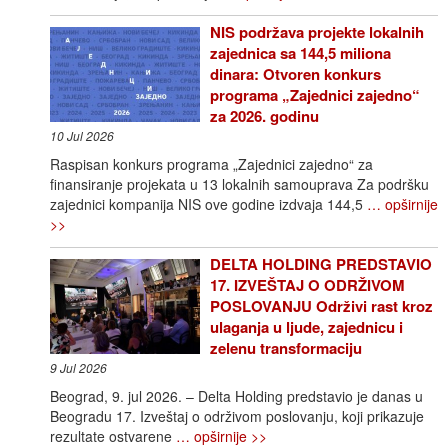
NIS podržava projekte lokalnih
zajednica sa 144,5 miliona
dinara: Otvoren konkurs
programa „Zajednici zajedno“
za 2026. godinu
10 Jul 2026
Raspisan konkurs programa „Zajednici zajedno“ za
finansiranje projekata u 13 lokalnih samouprava Za podršku
zajednici kompanija NIS ove godine izdvaja 144,5
… opširnije
>>
DELTA HOLDING PREDSTAVIO
17. IZVEŠTAJ O ODRŽIVOM
POSLOVANJU Održivi rast kroz
ulaganja u ljude, zajednicu i
zelenu transformaciju
9 Jul 2026
Beograd, 9. jul 2026. – Delta Holding predstavio je danas u
Beogradu 17. Izveštaj o održivom poslovanju, koji prikazuje
rezultate ostvarene
… opširnije >>