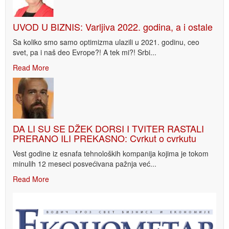
UVOD U BIZNIS: Varljiva 2022. godina, a i ostale
Sa koliko smo samo optimizma ulazili u 2021. godinu, ceo
svet, pa i naš deo Evrope?! A tek mi?! Srbi...
Read More
DA LI SU SE DŽEK DORSI I TVITER RASTALI
PRERANO ILI PREKASNO: Cvrkut o cvrkutu
Vest godine iz esnafa tehnoloških kompanija kojima je tokom
minulih 12 meseci posvećivana pažnja već...
Read More