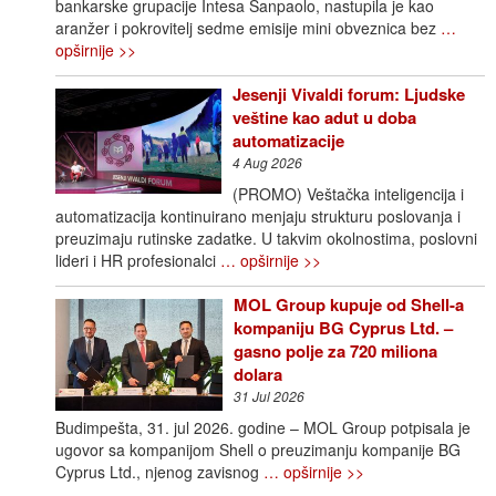
bankarske grupacije Intesa Sanpaolo, nastupila je kao
aranžer i pokrovitelj sedme emisije mini obveznica bez
…
opširnije >>
Jesenji Vivaldi forum: Ljudske
veštine kao adut u doba
automatizacije
4 Aug 2026
(PROMO) Veštačka inteligencija i
automatizacija kontinuirano menjaju strukturu poslovanja i
preuzimaju rutinske zadatke. U takvim okolnostima, poslovni
lideri i HR profesionalci
… opširnije >>
MOL Group kupuje od Shell-a
kompaniju BG Cyprus Ltd. –
gasno polje za 720 miliona
dolara
31 Jul 2026
Budimpešta, 31. jul 2026. godine – MOL Group potpisala je
ugovor sa kompanijom Shell o preuzimanju kompanije BG
Cyprus Ltd., njenog zavisnog
… opširnije >>