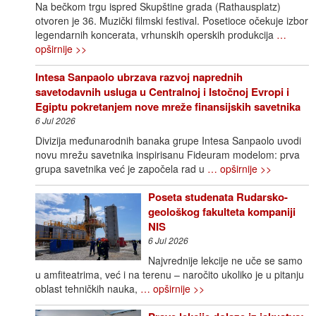
Na bečkom trgu ispred Skupštine grada (Rathausplatz)
otvoren je 36. Muzički filmski festival. Posetioce očekuje izbor
legendarnih koncerata, vrhunskih operskih produkcija
…
opširnije >>
Intesa Sanpaolo ubrzava razvoj naprednih
savetodavnih usluga u Centralnoj i Istočnoj Evropi i
Egiptu pokretanjem nove mreže finansijskih savetnika
6 Jul 2026
Divizija međunarodnih banaka grupe Intesa Sanpaolo uvodi
novu mrežu savetnika inspirisanu Fideuram modelom: prva
grupa savetnika već je započela rad u
… opširnije >>
Poseta studenata Rudarsko-
geološkog fakulteta kompaniji
NIS
6 Jul 2026
Najvrednije lekcije ne uče se samo
u amfiteatrima, već i na terenu – naročito ukoliko je u pitanju
oblast tehničkih nauka,
… opširnije >>