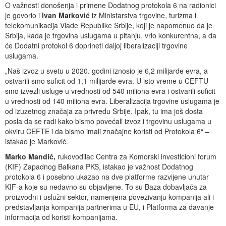
O važnosti donošenja i primene Dodatnog protokola 6 na radionici
je govorio i
Ivan Marković
iz Ministarstva trgovine, turizma i
telekomunikacija Vlade Republike Srbije, koji je napomenuo da je
Srbija, kada je trgovina uslugama u pitanju, vrlo konkurentna, a da
će Dodatni protokol 6 doprineti daljoj liberalizaciji trgovine
uslugama.
„Naš izvoz u svetu u 2020. godini iznosio je 6,2 milijarde evra, a
ostvarili smo suficit od 1,1 milijarde evra. U isto vreme u CEFTU
smo izvezli usluge u vrednosti od 540 miliona evra i ostvarili suficit
u vrednosti od 140 miliona evra. Liberalizacija trgovine uslugama je
od izuzetnog značaja za privredu Srbije. Ipak, tu ima još dosta
posla da se radi kako bismo povećali izvoz i trgovinu uslugama u
okviru CEFTE i da bismo imali značajne koristi od Protokola 6“ –
istakao je Marković.
Marko Mandić,
rukovodilac Centra za Komorski investicioni forum
(KIF) Zapadnog Balkana PKS, istakao je važnost Dodatnog
protokola 6 i posebno ukazao na dve platforme razvijene unutar
KIF-a koje su nedavno su objavljene. To su Baza dobavljača za
proizvodni i uslužni sektor, namenjena povezivanju kompanija ali i
predstavljanja kompanija partnerima u EU, i Platforma za davanje
informacija od koristi kompanijama.