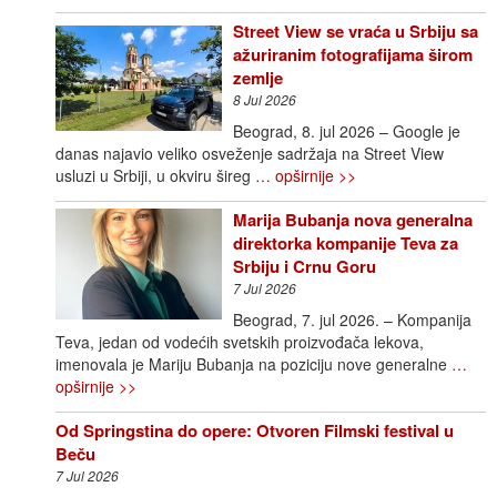
Street View se vraća u Srbiju sa
ažuriranim fotografijama širom
zemlje
8 Jul 2026
Beograd, 8. jul 2026 – Google je
danas najavio veliko osveženje sadržaja na Street View
usluzi u Srbiji, u okviru šireg
… opširnije >>
Marija Bubanja nova generalna
direktorka kompanije Teva za
Srbiju i Crnu Goru
7 Jul 2026
Beograd, 7. jul 2026. – Kompanija
Teva, jedan od vodećih svetskih proizvođača lekova,
imenovala je Mariju Bubanja na poziciju nove generalne
…
opširnije >>
Od Springstina do opere: Otvoren Filmski festival u
Beču
7 Jul 2026