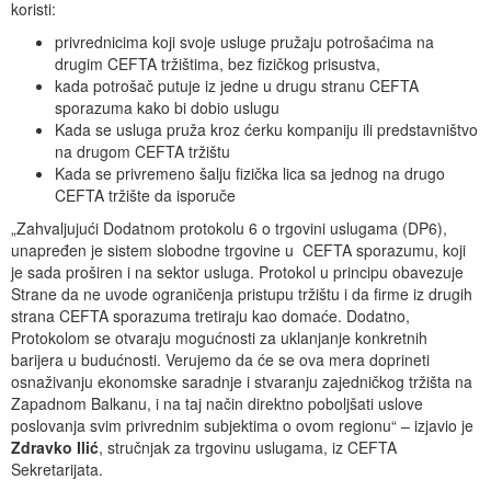
koristi:
privrednicima koji svoje usluge pružaju potrošaćima na
drugim CEFTA tržištima, bez fizičkog prisustva,
kada potrošač putuje iz jedne u drugu stranu CEFTA
sporazuma kako bi dobio uslugu
Kada se usluga pruža kroz ćerku kompaniju ili predstavništvo
na drugom CEFTA tržištu
Kada se privremeno šalju fizička lica sa jednog na drugo
CEFTA tržište da isporuče
„Zahvaljujući Dodatnom protokolu 6 o trgovini uslugama (DP6),
unapređen je sistem slobodne trgovine u CEFTA sporazumu, koji
je sada proširen i na sektor usluga. Protokol u principu obavezuje
Strane da ne uvode ograničenja pristupu tržištu i da firme iz drugih
strana CEFTA sporazuma tretiraju kao domaće. Dodatno,
Protokolom se otvaraju mogućnosti za uklanjanje konkretnih
barijera u budućnosti. Verujemo da će se ova mera doprineti
osnaživanju ekonomske saradnje i stvaranju zajedničkog tržišta na
Zapadnom Balkanu, i na taj način direktno poboljšati uslove
poslovanja svim privrednim subjektima o ovom regionu“ – izjavio je
Zdravko Ilić
, stručnjak za trgovinu uslugama, iz CEFTA
Sekretarijata.