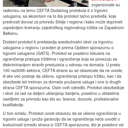
organizovale su
radionicu na temu CEFTA Dodatnog protokola 6 o trgovini
uslugama, sa akcentom na to šta protokol tačno predviđa, koje
prednosti donosi za privredu Srbije i regiona i kako može doprineti
uspešnijem kreiranju zajedničkog regionalnog tržišta na Zapadnom
Balkanu.
Dodatni protokol 6 predstavlja sveobuhvatni okvir za trgovinu
uslugama u regionu i pravljen je prema Opštem sporazumu o
trgovini uslugama (GATS). Protokol se posebno fokusira na
ograničenja pristupa tržištima i ograničenja koja se povezuju sa
diskriminacijom stranih preduzeća u odnosu na domaća. U preko
100 različitih sektora, CEFTA strane su se obavezale da ne uvode,
ili ako već postoje da uklone, ograničenja pristupu tržištu, kao i da
obezbede isti tretman za domaće pružaoce usluga i one iz drugih
strana CEFTA sporazuma. Osim ovih odredbi, Protokol obezbeđuje
i okvir za rad na daljem uklanjanju barijera, posebno u oblastima
osetljivim za privredu kao što su: licence, dozvole, profesionalne
kvalifiakcije.
U tom smislu, Protokol uvodi obavezu da se uklone ograničenja u
trgovini usluga i pruža garanciju da se ograničenja neće uvoditi u
budućnosti između strana iz CEFTA sporazuma, što je posebno od