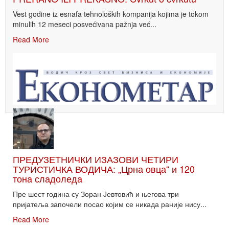
Vest godine iz esnafa tehnoloških kompanija kojima je tokom
minulih 12 meseci posvećivana pažnja već...
Read More
ПРЕДУЗЕТНИЧКИ ИЗАЗОВИ ЧЕТИРИ
ТУРИСТИЧКА ВОДИЧА: „Црна овца“ и 120
тона сладоледа
Пре шест година су Зоран Јевтовић и његова три
пријатеља започели посао којим се никада раније нису...
Read More