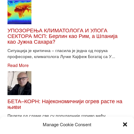
УПОЗОРЕЊА КЛИМАТОЛОГА И УЛОГА
СЕКТОРА МСП: Берлин као Рим, а Шпанија
као Јужна Сахара?
Ситуација је критична – гласила је једна од порука
професорке, климатолога Лучке Кајфеж Богатај са У...
Read More
БЕТА–КОРН: Најекономичнији огрев расте на
њиви
Пелети од сламе све су популарније гориво међу
потрошачима. Главне препреке већoj производњи овог ог...
Manage Cookie Consent
Read More