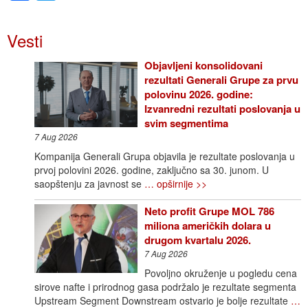
Vesti
Objavljeni konsolidovani
rezultati Generali Grupe za prvu
polovinu 2026. godine:
Izvanredni rezultati poslovanja u
svim segmentima
7 Aug 2026
Kompanija Generali Grupa objavila je rezultate poslovanja u
prvoj polovini 2026. godine, zaključno sa 30. junom. U
saopštenju za javnost se
… opširnije >>
Neto profit Grupe MOL 786
miliona američkih dolara u
drugom kvartalu 2026.
7 Aug 2026
Povoljno okruženje u pogledu cena
sirove nafte i prirodnog gasa podržalo je rezultate segmenta
Upstream Segment Downstream ostvario je bolje rezultate
…