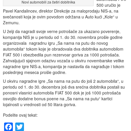
Novi automobili za četiri dobitnika
500 uručio je
Pavel Kandalincev, direktor Direkcije za maloprodaju NIS-a, na
svečanosti koja je ovim povodom održana u Auto kući „Kole“ u
Zemunu.
U želјi da nagradi svoje verne potrošače za ukazano poverenje,
kompanija NIS je u periodu od 1. do 30. novembra prošle godine
organizovala nagradnu igru „Sa nama na putu do novog
automobila“ tokom koje je obradovala dva dobitnika automobilom
FIAT 500 i obezbedila pun rezervoar goriva za 1000 potrošača.
Zahvalјujući sjajnom odazivu vozača u okviru novembarske velike
nagradne igre NIS-a, kompanija je nastavila da nagrađuje i tokom
poslednjeg meseca prošle godine.
U okviru nagradne igre „Sa nama na putu do još 2 automobila“, u
periodu od 1. do 30. decembra još dva srećna dobitnika postali su
ponosni vlasnici automobila FIAT 500 dok je još 1000 potrošača
osvojilo dodatne bonus poene na „Sa nama na putu“ kartici
lojalnosti u vrednosti od 50 litara goriva.
Podelite ovaj tekst:
Facebook
Twitter