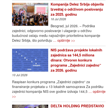
Kompanija Delez Srbija objavila
Izveštaj o održivom poslovanju
za 2025. godinu
16 Jul 2026
Beograd, jul 2026. – Podrška
zajednici, odgovorno poslovanje i ulaganje u održivu
budućnost ostaju među najvažnijim prioritetima kompanije
Delez Srbija, što potvrđuju
… opširnije >>
NIS podržava projekte lokalnih
zajednica sa 144,5 miliona
dinara: Otvoren konkurs
programa „Zajednici zajedno“
za 2026. godinu
10 Jul 2026
Raspisan konkurs programa „Zajednici zajedno“ za
finansiranje projekata u 13 lokalnih samouprava Za podršku
zajednici kompanija NIS ove godine izdvaja 144,5
… opširnije
>>
DELTA HOLDING PREDSTAVIO