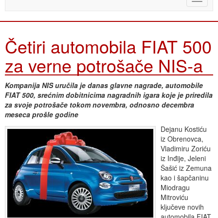
naviga
Četiri automobila FIAT 500
za verne potrošače NIS-a
Kompanija NIS uručila je danas glavne nagrade, automobile
FIAT 500, srećnim dobitnicima nagradnih igara koje je priredila
za svoje potrošače tokom novembra, odnosno decembra
meseca prošle godine
Dejanu Kostiću
iz Obrenovca,
Vladimiru Zoriću
iz Inđije, Jeleni
Šašić iz Zemuna
kao i šapčaninu
Miodragu
Mitroviću
klјučeve novih
automobila FIAT