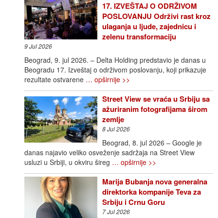
17. IZVEŠTAJ O ODRŽIVOM
POSLOVANJU Održivi rast kroz
ulaganja u ljude, zajednicu i
zelenu transformaciju
9 Jul 2026
Beograd, 9. jul 2026. – Delta Holding predstavio je danas u
Beogradu 17. Izveštaj o održivom poslovanju, koji prikazuje
rezultate ostvarene
… opširnije >>
Street View se vraća u Srbiju sa
ažuriranim fotografijama širom
zemlje
8 Jul 2026
Beograd, 8. jul 2026 – Google je
danas najavio veliko osveženje sadržaja na Street View
usluzi u Srbiji, u okviru šireg
… opširnije >>
Marija Bubanja nova generalna
direktorka kompanije Teva za
Srbiju i Crnu Goru
7 Jul 2026