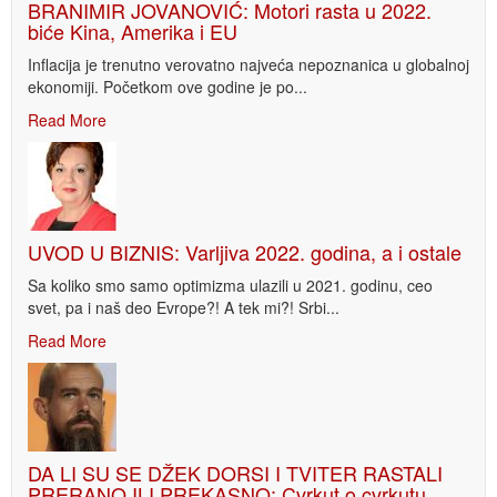
BRANIMIR JOVANOVIĆ: Motori rasta u 2022.
biće Kina, Amerika i EU
Inflacija je trenutno verovatno najveća nepoznanica u globalnoj
ekonomiji. Početkom ove godine je po...
Read More
UVOD U BIZNIS: Varljiva 2022. godina, a i ostale
Sa koliko smo samo optimizma ulazili u 2021. godinu, ceo
svet, pa i naš deo Evrope?! A tek mi?! Srbi...
Read More
DA LI SU SE DŽEK DORSI I TVITER RASTALI
PRERANO ILI PREKASNO: Cvrkut o cvrkutu