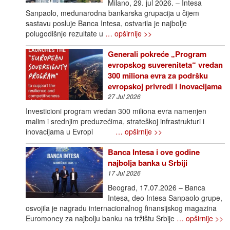
Milano, 29. jul 2026. – Intesa
Sanpaolo, međunarodna bankarska grupacija u čijem
sastavu posluje Banca Intesa, ostvarila je najbolje
polugodišnje rezultate u
… opširnije >>
Generali pokreće „Program
evropskog suvereniteta“ vredan
300 miliona evra za podršku
evropskoj privredi i inovacijama
27 Jul 2026
Investicioni program vredan 300 miliona evra namenjen
malim i srednjim preduzećima, strateškoj infrastrukturi i
inovacijama u Evropi
… opširnije >>
Banca Intesa i ove godine
najbolja banka u Srbiji
17 Jul 2026
Beograd, 17.07.2026 – Banca
Intesa, deo Intesa Sanpaolo grupe,
osvojila je nagradu internacionalnog finansijskog magazina
Euromoney za najbolju banku na tržištu Srbije
… opširnije >>