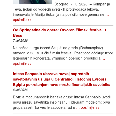
Beograd, 7. jul 2026. – Kompanija
Teva, jedan od vodećih svetskih proizvođača lekova,
imenovala je Mariju Bubanja na poziciju nove generalne
…
opširnije >>
Od Springstina do opere: Otvoren Filmski festival u
Beču
7 Jul 2026
Na bečkom trgu ispred Skupštine grada (Rathausplatz)
otvoren je 36. Muzički filmski festival. Posetioce očekuje izbor
legendarnih koncerata, vrhunskih operskih produkcija
…
opširnije >>
Intesa Sanpaolo ubrzava razvoj naprednih
savetodavnih usluga u Centralnoj i Istočnoj Evropi i
Egiptu pokretanjem nove mreže finansijskih savetnika
6 Jul 2026
Divizija međunarodnih banaka grupe Intesa Sanpaolo uvodi
novu mrežu savetnika inspirisanu Fideuram modelom: prva
grupa savetnika već je započela rad u
… opširnije >>