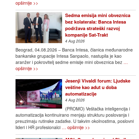
opširnije >>
Sedma emisija mini obveznica
bez kolaterala: Banca Intesa
podržava strateški razvoj
kompanije Sat-Trakt
4 Aug 2026
Beograd, 04.08.2026 – Banca Intesa, članica međunarodne
bankarske grupacije Intesa Sanpaolo, nastupila je kao
aranžer i pokrovitelj sedme emisije mini obveznica bez
…
opširnije >>
Jesenji Vivaldi forum: Ljudske
veštine kao adut u doba
automatizacije
4 Aug 2026
(PROMO) Veštačka inteligencija i
automatizacija kontinuirano menjaju strukturu poslovanja i
preuzimaju rutinske zadatke. U takvim okolnostima, poslovni
lideri i HR profesionalci
… opširnije >>