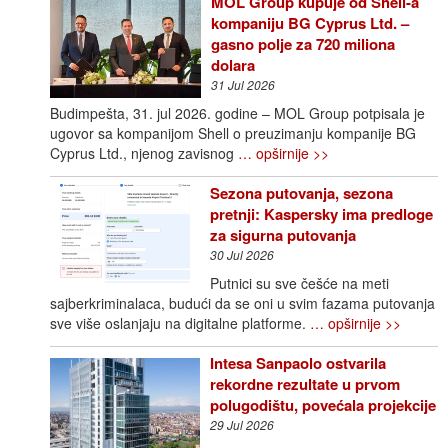
MOL Group kupuje od Shell-a
kompaniju BG Cyprus Ltd. –
gasno polje za 720 miliona
dolara
31 Jul 2026
Budimpešta, 31. jul 2026. godine – MOL Group potpisala je
ugovor sa kompanijom Shell o preuzimanju kompanije BG
Cyprus Ltd., njenog zavisnog
… opširnije >>
Sezona putovanja, sezona
pretnji: Kaspersky ima predloge
za sigurna putovanja
30 Jul 2026
Putnici su sve češće na meti
sajberkriminalaca, budući da se oni u svim fazama putovanja
sve više oslanjaju na digitalne platforme.
… opširnije >>
Intesa Sanpaolo ostvarila
rekordne rezultate u prvom
polugodištu, povećala projekcije
29 Jul 2026