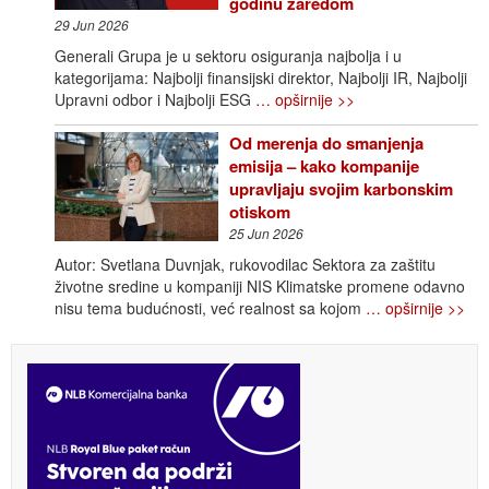
godinu zaredom
29 Jun 2026
Generali Grupa je u sektoru osiguranja najbolja i u
kategorijama: Najbolji finansijski direktor, Najbolji IR, Najbolji
Upravni odbor i Najbolji ESG
… opširnije >>
Od merenja do smanjenja
emisija – kako kompanije
upravljaju svojim karbonskim
otiskom
25 Jun 2026
Autor: Svetlana Duvnjak, rukovodilac Sektora za zaštitu
životne sredine u kompaniji NIS Klimatske promene odavno
nisu tema budućnosti, već realnost sa kojom
… opširnije >>