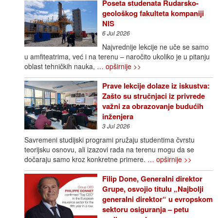
Poseta studenata Rudarsko-
geološkog fakulteta kompaniji
NIS
6 Jul 2026
Najvrednije lekcije ne uče se samo
u amfiteatrima, već i na terenu – naročito ukoliko je u pitanju
oblast tehničkih nauka,
… opširnije >>
Prave lekcije dolaze iz iskustva:
Zašto su stručnjaci iz privrede
važni za obrazovanje budućih
inženjera
3 Jul 2026
Savremeni studijski programi pružaju studentima čvrstu
teorijsku osnovu, ali izazovi rada na terenu mogu da se
dočaraju samo kroz konkretne primere.
… opširnije >>
Filip Done, Generalni direktor
Grupe, osvojio titulu „Najbolji
generalni direktor“ u evropskom
sektoru osiguranja – petu