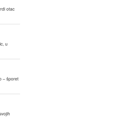
rdi otac
c, u
o – šporet
svojih