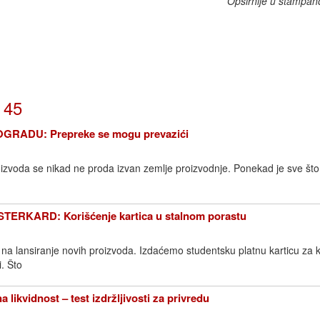
Opširnije u štampan
 45
RADU: Prepreke se mogu prevazići
izvoda se nikad ne proda izvan zemlje proizvodnje. Ponekad je sve što
RKARD: Korišćenje kartica u stalnom porastu
i na lansiranje novih proizvoda. Izdaćemo studentsku platnu karticu za ko
. Što
kvidnost – test izdržljivosti za privredu