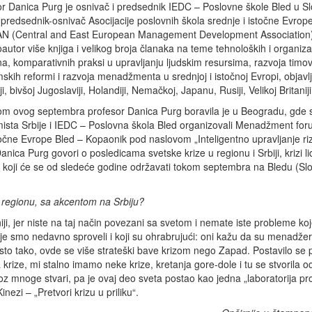
r Danica Purg je osnivač i predsednik IEDC – Poslovne škole Bled u Slo
predsednik-osnivač Asocijacije poslovnih škola srednje i istočne Evrop
 (Central and East European Management Development Association).
oautor više knjiga i velikog broja članaka na teme tehnoloških i organiza
, komparativnih praksi u upravljanju ljudskim resursima, razvoja timo
kih reformi i razvoja menadžmenta u srednjoj i istočnoj Evropi, objavl
ji, bivšoj Jugoslaviji, Holandiji, Nemačkoj, Japanu, Rusiji, Velikoj Britanij
om ovog septembra profesor Danica Purg boravila je u Beogradu, gde 
ista Srbije i IEDC – Poslovna škola Bled organizovali Menadžment fo
očne Evrope Bled – Kopaonik pod naslovom „Inteligentno upravljanje ri
ca Purg govori o posledicama svetske krize u regionu i Srbiji, krizi lid
koji će se od sledeće godine održavati tokom septembra na Bledu (Slov
u regionu, sa akcentom na Srbiju?
iji, jer niste na taj način povezani sa svetom i nemate iste probleme ko
koje smo nedavno sproveli i koji su ohrabrujući: oni kažu da su menadže
. Isto tako, ovde se više strateški bave krizom nego Zapad. Postavilo se p
 krize, mi stalno imamo neke krize, kretanja gore-dole i tu se stvorila 
roz mnoge stvari, pa je ovaj deo sveta postao kao jedna „laboratorija p
ezi – „Pretvori krizu u priliku“.