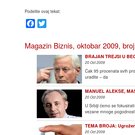
Podelite ovaj tekst:
Facebook
Twitter
Magazin Biznis, oktobar 2009, broj
BRAJAN TREJSI U BEOG
20 Oct 2009
Čak 95 procenata svih pro
uradite – da
MANUEL ALEKSE, MASTE
20 Oct 2009
U Srbiji ćemo se fokusirat
vezane mnoge pogodnosti
TEMA BROJA: Ugrožena li
20 Oct 2009