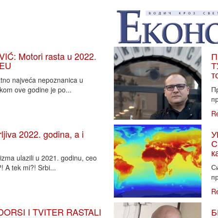
: Motori rasta u 2022.
П
 EU
Т
т
vatno najveća nepoznanica u
П
tkom ove godine je po...
пр
R
iva 2022. godina, a i
У
С
к
zma ulazili u 2021. godinu, ceo
Си
 A tek mi?! Srbi...
пр
R
DORSI I TVITER RASTALI
Б