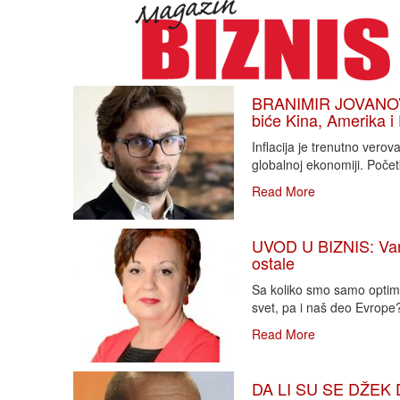
BRANIMIR JOVANOVIĆ
biće Kina, Amerika i
Inflacija je trenutno vero
globalnoj ekonomiji. Poče
Read More
UVOD U BIZNIS: Varlj
ostale
Sa koliko smo samo optimi
svet, pa i naš deo Evrope?!
Read More
DA LI SU SE DŽEK 