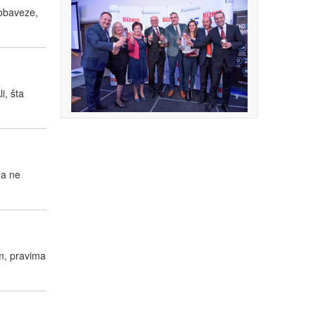
 obaveze,
i, šta
da ne
m, pravima