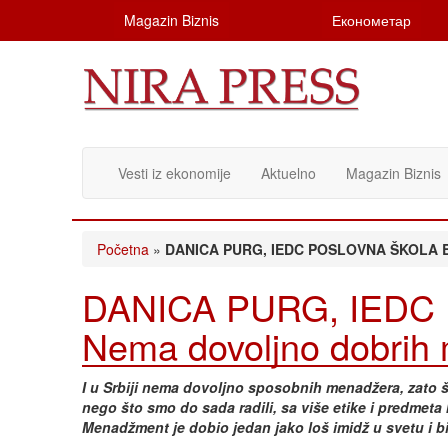
Magazin Biznis
Економетар
Vesti iz ekonomije
Aktuelno
Magazin Biznis
Početna
»
DANICA PURG, IEDC POSLOVNA ŠKOLA BL
DANICA PURG, IEDC
Nema dovoljno dobrih
I u Srbiji nema dovoljno sposobnih menadžera, zato š
nego što smo do sada radili, sa više etike i predmeta 
Menadžment je dobio jedan jako loš imidž u svetu i 