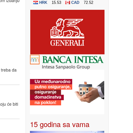
om izdanju
 treba da
ju će biti
15 godina sa vama