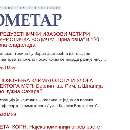
РЕДУЗЕТНИЧКИ ИЗАЗОВИ ЧЕТИРИ
УРИСТИЧКА ВОДИЧА: „Црна овца“ и 120
она сладоледа
ре шест година су Зоран Јевтовић и његова три
ијатеља започели посао којим се никада раније нису...
ead More
ПОЗОРЕЊА КЛИМАТОЛОГА И УЛОГА
ЕКТОРА МСП: Берлин као Рим, а Шпанија
ао Јужна Сахара?
туација је критична – гласила је једна од порука
офесорке, климатолога Лучке Кајфеж Богатај са У...
ead More
ЕТА–КОРН: Најекономичнији огрев расте