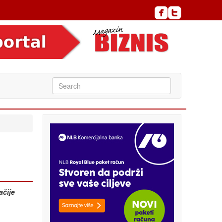
ačije