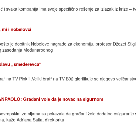
i svaka kompanija ima svoje specifično rešenje za izlazak iz krize – tv
 mi i nobelovci
pošto je dobitnik Nobelove nagrade za ekonomiju, profesor Džozef Stigli
jeg zasedanja Međunarodnog
 slavu „smederevca“
a“ na TV Pink i „Veliki brat“ na TV B92 glorifikuje se njegovo veličanstv
PAOLO: Građani vole da je novac na sigurnom
noevropskim zemljama su pokazala da građani žele dodatno osiguranje 
a, kaže Adriana Saita, direktorka