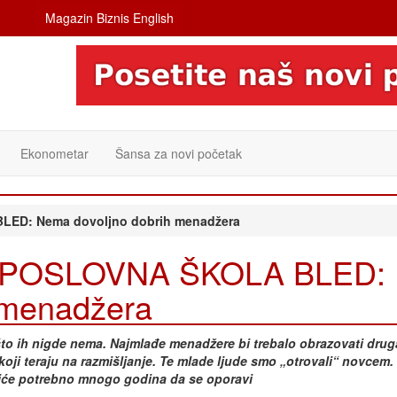
Magazin Biznis English
Ekonometar
Šansa za novi početak
ED: Nema dovoljno dobrih menadžera
 POSLOVNA ŠKOLA BLED:
 menadžera
to ih nigde nema. Najmlađe menadžere bi trebalo obrazovati drug
koji teraju na razmišljanje. Te mlade ljude smo „otrovali“ novcem.
biće potrebno mnogo godina da se oporavi