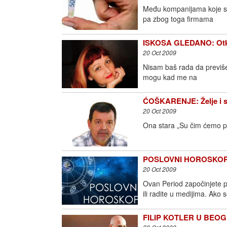
Među kompanijama koje su 
pa zbog toga firmama
ISKOSA GLEDANO: Otka
20 Oct 2009
Nisam baš rada da previše
mogu kad me na
ĆOŠKARENJE: Želje i s
20 Oct 2009
Ona stara „Su čim ćemo pre
POSLOVNI HOROSKOP: Š
20 Oct 2009
Ovan Period započinjete p
ili radite u medijima. Ako 
FILIP KOTLER U BEOGRA