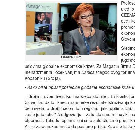
Profeso
ujedno 
CEEMAN
dve i k
promena
ekonoms
Sloveni
Sredin
ekonom
Danica Purg
jugoist
uslovima globalne ekonomske krize”. Za Magazin Biznis Dani
menadžmenta i očekivanjima
Danica Purg
od ovog foruma 
Kopaoniku (Srbija).
• Kako biste opisali posledice globalne ekonomske krize 
– Srbija u ovom trenutku ima sreću što nije u Evropskoj un
Slovenija. Uz to, izneću vam neke rezultate istraživanja 
delu sveta, u Srbiji i celom tom regionu, jako optimistični
zašto je to tako? A odgovor je – zato što smo mi navikli na
otpornost. Takođe, optimistični smo zato što smo prošli k
Ali, kriza ponekad može da postane prilika. Kao što kažu Kin