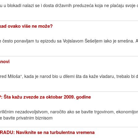
u blokadi nalazi se i dosta državnih preduzeća koja ne plaćaju svoje
d ovako više ne može?
 često ponavljam tu epizodu sa Vojislavom Šešeljem iako je smešna. Al
novi
d Miloša“, kada je narod bio u dilemi šta da kaže vladaru, trebalo bi 
ta kažu zvezde za oktobar 2009. godine
riličnim nezadovoljstvom, naročito ako se bavite trgovinom, ekonomijo
se bavite privatnim biznisom
DU: Naviknite se na turbulentna vremena