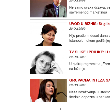
20 Oct 2009
Ne samo svaka država, već 
savremenog marketinga
UVOD U BIZNIS: Stiglic,
20 Oct 2009
Nije prošlo ni deset dana 
Istanbulu, tokom godišn
TV SLIKE I PRILIKE: U
20 Oct 2009
U rijaliti programima „Farm
na loženje
GRUPACIJA INTEZA SAN
20 Oct 2009
Naša istraživanja u istoč
štednih depozita u bankam