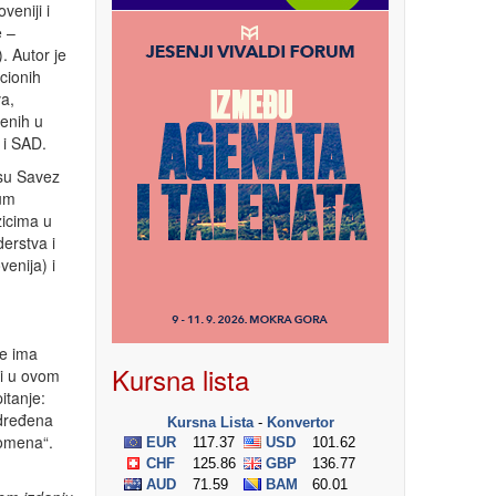
veniji i
e –
 Autor je
cionih
va,
jenih u
i i SAD.
su Savez
rum
zicima u
erstva i
enija) i
je ima
Kursna lista
ri u ovom
itanje:
određena
romena“.