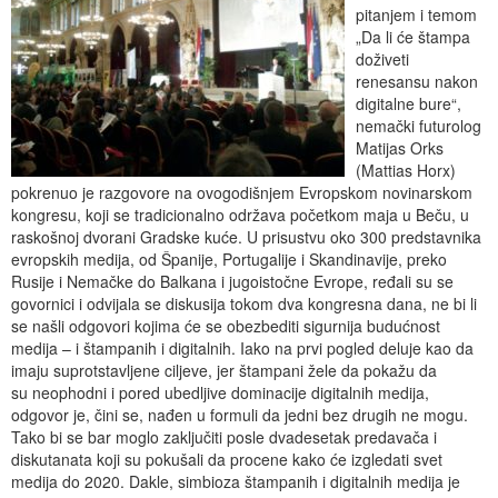
pitanjem i temom
„Da li će štampa
doživeti
renesansu nakon
digitalne bure“,
nemački futurolog
Matijas Orks
(Mattias Horx)
pokrenuo je razgovore na ovogodišnjem Evropskom novinarskom
kongresu, koji se tradicionalno održava početkom maja u Beču, u
raskošnoj dvorani Gradske kuće. U prisustvu oko 300 predstavnika
evropskih medija, od Španije, Portugalije i Skandinavije, preko
Rusije i Nemačke do Balkana i jugoistočne Evrope, ređali su se
govornici i odvijala se diskusija tokom dva kongresna dana, ne bi li
se našli odgovori kojima će se obezbediti sigurnija budućnost
medija – i štampanih i digitalnih. Iako na prvi pogled deluje kao da
imaju suprotstavljene ciljeve, jer štampani žele da pokažu da
su neophodni i pored ubedljive dominacije digitalnih medija,
odgovor je, čini se, nađen u formuli da jedni bez drugih ne mogu.
Tako bi se bar moglo zaključiti posle dvadesetak predavača i
diskutanata koji su pokušali da procene kako će izgledati svet
medija do 2020. Dakle, simbioza štampanih i digitalnih medija je