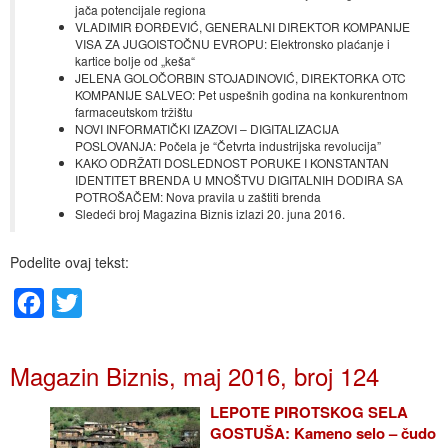
jača potencijale regiona
VLADIMIR ĐORĐEVIĆ, GENERALNI DIREKTOR KOMPANIJE
VISA ZA JUGOISTOČNU EVROPU: Elektronsko plaćanje i
kartice bolje od „keša“
JELENA GOLOČORBIN STOJADINOVIĆ, DIREKTORKA OTC
KOMPANIJE SALVEO: Pet uspešnih godina na konkurentnom
farmaceutskom tržištu
NOVI INFORMATIČKI IZAZOVI – DIGITALIZACIJA
POSLOVANJA: Počela je “Četvrta industrijska revolucija”
KAKO ODRŽATI DOSLEDNOST PORUKE I KONSTANTAN
IDENTITET BRENDA U MNOŠTVU DIGITALNIH DODIRA SA
POTROŠAČEM: Nova pravila u zaštiti brenda
Sledeći broj Magazina Biznis izlazi 20. juna 2016.
Podelite ovaj tekst:
Facebook
Twitter
Magazin Biznis, maj 2016, broj 124
LEPOTE PIROTSKOG SELA
GOSTUŠA: Kameno selo – čudo