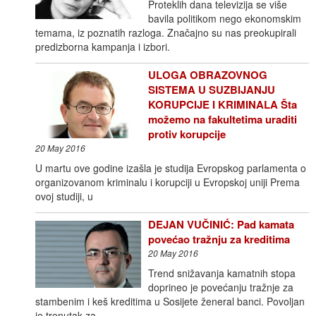
Proteklih dana televizija se više
bavila politikom nego ekonomskim
temama, iz poznatih razloga. Značajno su nas preokupirali
predizborna kampanja i izbori.
ULOGA OBRAZOVNOG
SISTEMA U SUZBIJANJU
KORUPCIJE I KRIMINALA Šta
možemo na fakultetima uraditi
protiv korupcije
20 May 2016
U martu ove godine izašla je studija Evropskog parlamenta o
organizovanom kriminalu i korupciji u Evropskoj uniji Prema
ovoj studiji, u
DEJAN VUČINIĆ: Pad kamata
povećao tražnju za kreditima
20 May 2016
Trend snižavanja kamatnih stopa
doprineo je povećanju tražnje za
stambenim i keš kreditima u Sosijete ženeral banci. Povoljan
je trenutak za