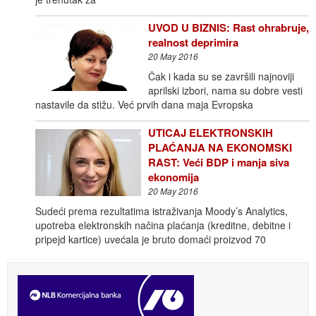
UVOD U BIZNIS: Rast ohrabruje,
realnost deprimira
20 May 2016
Čak i kada su se završili najnoviji
aprilski izbori, nama su dobre vesti
nastavile da stižu. Već prvih dana maja Evropska
UTICAJ ELEKTRONSKIH
PLAĆANJA NA EKONOMSKI
RAST: Veći BDP i manja siva
ekonomija
20 May 2016
Sudeći prema rezultatima istraživanja Moody’s Analytics,
upotreba elektronskih načina plaćanja (kreditne, debitne i
pripejd kartice) uvećala je bruto domaći proizvod 70