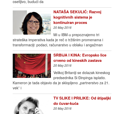
osetljivo, budući da
NATAŠA SEKULIĆ: Razvoj
kognitivnih sistema je
kontinuiran proces
20 May 2016
Mi u IBM-u prepoznajemo tri
strateška imperativa kada je reč o tržišnim promenama i
transformaciji: podaci, računarstvo u oblaku i angažman
SRBIJA I KINA: Evropsko lice
crveno od kineskih zastava
20 May 2016
Velikoj Britaniji se dolazak kineskog
predsednika Si Đinpinga isplatio.
Kameron je tada objavio da je sklopljeno „partnerstvo za 21.
vek” i
TV SLIKE I PRILIKE: Od štipaljki
do čuvar-kuća
20 May 2016