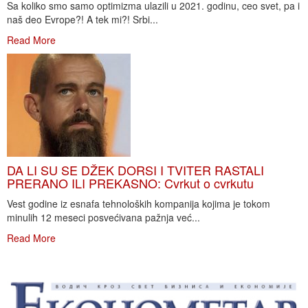
Sa koliko smo samo optimizma ulazili u 2021. godinu, ceo svet, pa i
naš deo Evrope?! A tek mi?! Srbi...
Read More
DA LI SU SE DŽEK DORSI I TVITER RASTALI
PRERANO ILI PREKASNO: Cvrkut o cvrkutu
Vest godine iz esnafa tehnoloških kompanija kojima je tokom
minulih 12 meseci posvećivana pažnja već...
Read More