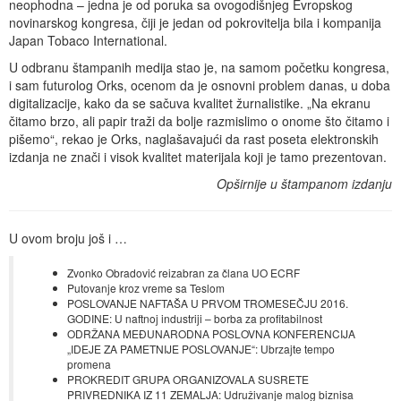
neophodna – jedna je od poruka sa ovogodišnjeg Evropskog
novinarskog kongresa, čiji je jedan od pokrovitelja bila i kompanija
Japan Tobaco International.
U odbranu štampanih medija stao je, na samom početku kongresa,
i sam futurolog Orks, ocenom da je osnovni problem danas, u doba
digitalizacije, kako da se sačuva kvalitet žurnalistike. „Na ekranu
čitamo brzo, ali papir traži da bolje razmislimo o onome što čitamo i
pišemo“, rekao je Orks, naglašavajući da rast poseta elektronskih
izdanja ne znači i visok kvalitet materijala koji je tamo prezentovan.
Opširnije u štampanom izdanju
U ovom broju još i …
Zvonko Obradović reizabran za člana UO ECRF
Putovanje kroz vreme sa Teslom
POSLOVANJE NAFTAŠA U PRVOM TROMESEČJU 2016.
GODINE: U naftnoj industriji – borba za profitabilnost
ODRŽANA MEĐUNARODNA POSLOVNA KONFERENCIJA
„IDEJE ZA PAMETNIJE POSLOVANJE“: Ubrzajte tempo
promena
PROKREDIT GRUPA ORGANIZOVALA SUSRETE
PRIVREDNIKA IZ 11 ZEMALJA: Udruživanje malog biznisa