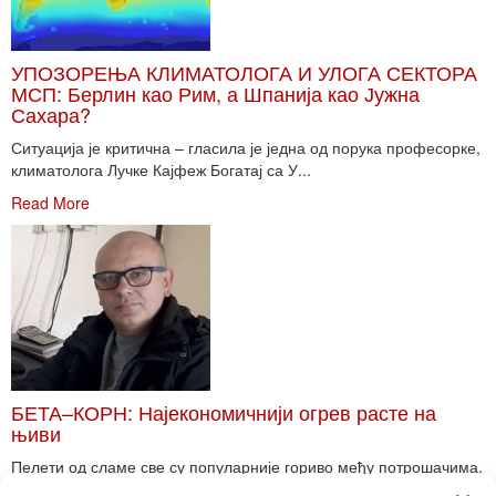
УПОЗОРЕЊА КЛИМАТОЛОГА И УЛОГА СЕКТОРА
МСП: Берлин као Рим, а Шпанија као Јужна
Сахара?
Ситуација је критична – гласила је једна од порука професорке,
климатолога Лучке Кајфеж Богатај са У...
Read More
БЕТА–КОРН: Најекономичнији огрев расте на
њиви
Пелети од сламе све су популарније гориво међу потрошачима.
Главне препреке већoj производњи овог ог...