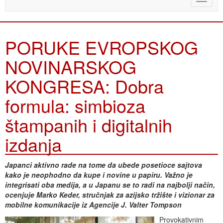
naviga
PORUKE EVROPSKOG
NOVINARSKOG
KONGRESA: Dobra
formula: simbioza
štampanih i digitalnih
izdanja
Japanci aktivno rade na tome da ubede posetioce sajtova
kako je neophodno da kupe i novine u papiru. Važno je
integrisati oba medija, a u Japanu se to radi na najbolji način,
ocenjuje Marko Keder, stručnjak za azijsko tržište i vizionar za
mobilne komunikacije iz Agencije J. Valter Tompson
Provokativnim