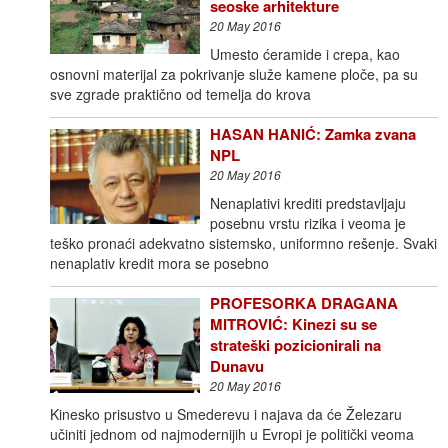
seoske arhitekture
20 May 2016
Umesto ćeramide i crepa, kao
osnovni materijal za pokrivanje služe kamene ploče, pa su
sve zgrade praktično od temelja do krova
HASAN HANIĆ: Zamka zvana
NPL
20 May 2016
Nenaplativi krediti predstavljaju
posebnu vrstu rizika i veoma je
teško pronaći adekvatno sistemsko, uniformno rešenje. Svaki
nenaplativ kredit mora se posebno
PROFESORKA DRAGANA
MITROVIĆ: Kinezi su se
strateški pozicionirali na
Dunavu
20 May 2016
Kinesko prisustvo u Smederevu i najava da će Železaru
učiniti jednom od najmodernijih u Evropi je politički veoma