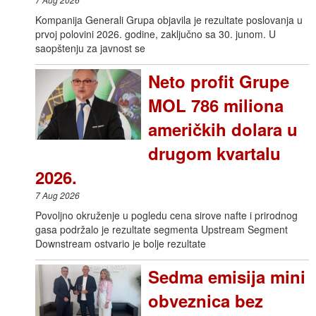
Kompanija Generali Grupa objavila je rezultate poslovanja u
prvoj polovini 2026. godine, zaključno sa 30. junom. U
saopštenju za javnost se
Neto profit Grupe
MOL 786 miliona
američkih dolara u
drugom kvartalu
2026.
7 Aug 2026
Povoljno okruženje u pogledu cena sirove nafte i prirodnog
gasa podržalo je rezultate segmenta Upstream Segment
Downstream ostvario je bolje rezultate
Sedma emisija mini
obveznica bez