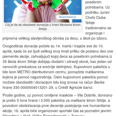
posebnim
potrebama. Uz
podršku Junior
Chefs Cluba
Srbije
Cilj je da se obezbedi donacija u hrani školama širom
tradicionalno se
Srbije
organizuje i
priprema velikog slavljeničkog obroka za decu, u školi po izboru.
Ovogodišnje donacije počele su 14. marta i trajaće sve do 10.
aprila, kada će svi ljudi velikog srca imati priliku da postanu deo ove
plemenite akcije, zahvaljujući kojoj deca sa posebnim potrebama iz
35 škola širom Srbije dobijaju dodatni i zdraviji obrok, kao jedan od
osnovnih preduslova za srećnije detinjstvo. Kupovinom paketića u
bilo kom METRO distributivnom centru, pomažete mališanima
kojima je pomoć najpotrebnija. Osim kupovinom paketića pomoć
možete obezbediti i donacijom bilo kog iznosa na račun Banke
hrane 330-0000004013201-29, u Crédit Agricole banci.
Prošle godine, uz pomoć omiljene maskote – Vile Dobrile, donirano
je preko 5 tona hrane i 3.000 paketića za mališane širom Srbije, a
povodom obeležavanja prve decenije postojanja ove humanitarne
akcije, 16. aprila biće organizovan sportski čas sa poznatim javnim
ličnostima u školi „Veljko Ramadanović“ u Zemunu.