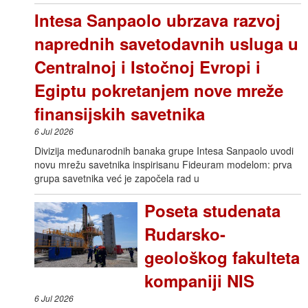
Intesa Sanpaolo ubrzava razvoj
naprednih savetodavnih usluga u
Centralnoj i Istočnoj Evropi i
Egiptu pokretanjem nove mreže
finansijskih savetnika
6 Jul 2026
Divizija međunarodnih banaka grupe Intesa Sanpaolo uvodi
novu mrežu savetnika inspirisanu Fideuram modelom: prva
grupa savetnika već je započela rad u
Poseta studenata
Rudarsko-
geološkog fakulteta
kompaniji NIS
6 Jul 2026