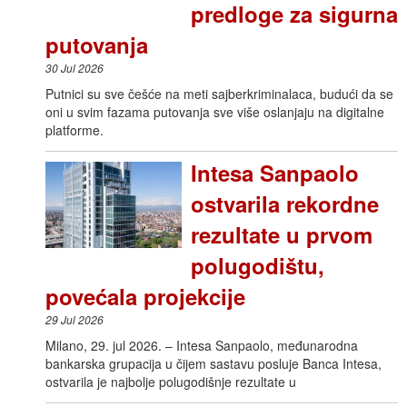
predloge za sigurna
putovanja
30 Jul 2026
Putnici su sve češće na meti sajberkriminalaca, budući da se
oni u svim fazama putovanja sve više oslanjaju na digitalne
platforme.
Intesa Sanpaolo
ostvarila rekordne
rezultate u prvom
polugodištu,
povećala projekcije
29 Jul 2026
Milano, 29. jul 2026. – Intesa Sanpaolo, međunarodna
bankarska grupacija u čijem sastavu posluje Banca Intesa,
ostvarila je najbolje polugodišnje rezultate u