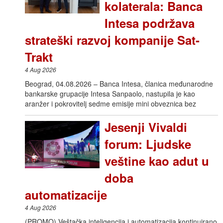
kolaterala: Banca
Intesa podržava
strateški razvoj kompanije Sat-
Trakt
4 Aug 2026
Beograd, 04.08.2026 – Banca Intesa, članica međunarodne
bankarske grupacije Intesa Sanpaolo, nastupila je kao
aranžer i pokrovitelj sedme emisije mini obveznica bez
Jesenji Vivaldi
forum: Ljudske
veštine kao adut u
doba
automatizacije
4 Aug 2026
(PROMO) Veštačka inteligencija i automatizacija kontinuirano