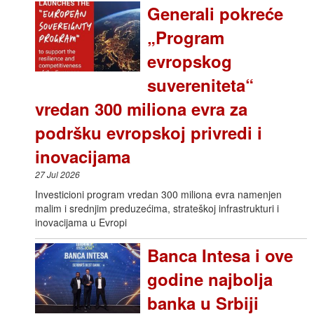
Generali pokreće
„Program
evropskog
suvereniteta“
vredan 300 miliona evra za
podršku evropskoj privredi i
inovacijama
27 Jul 2026
Investicioni program vredan 300 miliona evra namenjen
malim i srednjim preduzećima, strateškoj infrastrukturi i
inovacijama u Evropi
Banca Intesa i ove
godine najbolja
banka u Srbiji