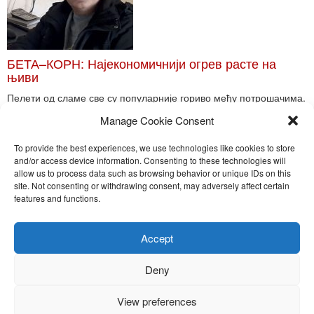
БЕТА–КОРН: Најекономичнији огрев расте на
њиви
Пелети од сламе све су популарније гориво међу потрошачима.
Главне препреке већoj производњи овог ог...
Manage Cookie Consent
Read More
To provide the best experiences, we use technologies like cookies to store
and/or access device information. Consenting to these technologies will
allow us to process data such as browsing behavior or unique IDs on this
site. Not consenting or withdrawing consent, may adversely affect certain
Toggle
features and functions.
naviga
Nira Press d.o.o.
Accept
Sadržaj ovog sajta je zakonom zaštićena intelektualna svojina
preduzeća NiraPress d.o.o. Svako neovlašćeno korišćenje,
Deny
kopiranje, objavljivanje celine ili delova bilo kog proizvoda NiraPress
d.o.o. je kažnjivo po zakonu.
View preferences