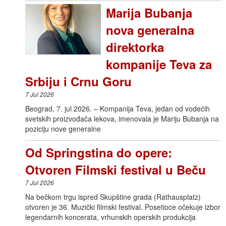
Marija Bubanja
nova generalna
direktorka
kompanije Teva za
Srbiju i Crnu Goru
7 Jul 2026
Beograd, 7. jul 2026. – Kompanija Teva, jedan od vodećih
svetskih proizvođača lekova, imenovala je Mariju Bubanja na
poziciju nove generalne
Od Springstina do opere:
Otvoren Filmski festival u Beču
7 Jul 2026
Na bečkom trgu ispred Skupštine grada (Rathausplatz)
otvoren je 36. Muzički filmski festival. Posetioce očekuje izbor
legendarnih koncerata, vrhunskih operskih produkcija