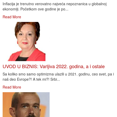
Inflacija je trenutno verovatno najveća nepoznanica u globalnoj
ekonomiji. Početkom ove godine je po...
Read More
UVOD U BIZNIS: Varljiva 2022. godina, a i ostale
Sa koliko smo samo optimizma ulazili u 2021. godinu, ceo svet, pa i
naš deo Evrope?! A tek mi?! Srbi...
Read More