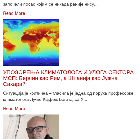
започели посао којим се никада раније нису...
Read More
УПОЗОРЕЊА КЛИМАТОЛОГА И УЛОГА СЕКТОРА
МСП: Берлин као Рим, а Шпанија као Јужна
Сахара?
Ситуација је критична – гласила је једна од порука професорке,
климатолога Лучке Кајфеж Богатај са У...
Read More