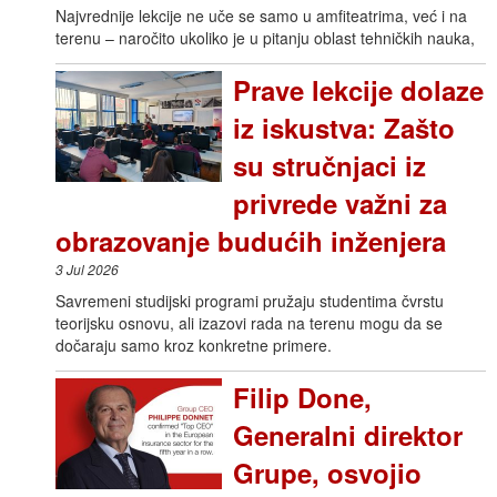
Najvrednije lekcije ne uče se samo u amfiteatrima, već i na
terenu – naročito ukoliko je u pitanju oblast tehničkih nauka,
Prave lekcije dolaze
iz iskustva: Zašto
su stručnjaci iz
privrede važni za
obrazovanje budućih inženjera
3 Jul 2026
Savremeni studijski programi pružaju studentima čvrstu
teorijsku osnovu, ali izazovi rada na terenu mogu da se
dočaraju samo kroz konkretne primere.
Filip Done,
Generalni direktor
Grupe, osvojio