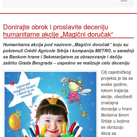
naviga
Donirajte obrok i proslavite deceniju
humanitarne akcije „Magični doručak“
Humanitarna akcija pod nazivom „Magični doručak“ koju su
pokrenuli Crédit Agricole Srbija i kompanija METRO, u saradnji
sa Bankom hrane i Sekretarijatom za obrazovanje i dečiju
zaštitu Grada Beograda – uspešno se realizuje celu deceniju
Cilj zajedničkog
projekta je da se
svake godine,
tokom trajanja
akcije, obezbedi
značajna
donacija u hrani
školama širom
Srbije u kojima
se obrazuju
deca sa