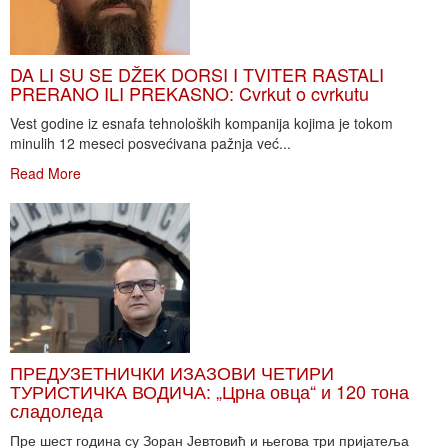
DA LI SU SE DŽEK DORSI I TVITER RASTALI
PRERANO ILI PREKASNO: Cvrkut o cvrkutu
Vest godine iz esnafa tehnoloških kompanija kojima je tokom
minulih 12 meseci posvećivana pažnja već...
Read More
ПРЕДУЗЕТНИЧКИ ИЗАЗОВИ ЧЕТИРИ
ТУРИСТИЧКА ВОДИЧА: „Црна овца“ и 120 тона
сладоледа
Пре шест година су Зоран Јевтовић и његова три пријатеља