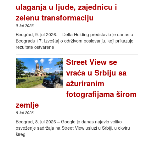
ulaganja u ljude, zajednicu i
zelenu transformaciju
9 Jul 2026
Beograd, 9. jul 2026. – Delta Holding predstavio je danas u
Beogradu 17. Izveštaj o održivom poslovanju, koji prikazuje
rezultate ostvarene
Street View se
vraća u Srbiju sa
ažuriranim
fotografijama širom
zemlje
8 Jul 2026
Beograd, 8. jul 2026 – Google je danas najavio veliko
osveženje sadržaja na Street View usluzi u Srbiji, u okviru
šireg