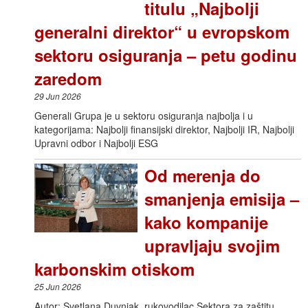
titulu „Najbolji
generalni direktor“ u evropskom
sektoru osiguranja – petu godinu
zaredom
29 Jun 2026
Generali Grupa je u sektoru osiguranja najbolja i u
kategorijama: Najbolji finansijski direktor, Najbolji IR, Najbolji
Upravni odbor i Najbolji ESG
Od merenja do
smanjenja emisija –
kako kompanije
upravljaju svojim
karbonskim otiskom
25 Jun 2026
Autor: Svetlana Duvnjak, rukovodilac Sektora za zaštitu