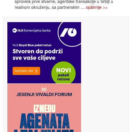
sprovela prve stvarne, agentske transakcije u Srbiji u
realnom okruženju, sa partnerskim
… opširnije >>