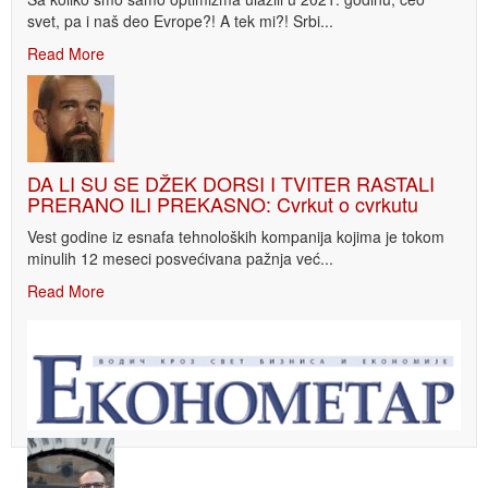
svet, pa i naš deo Evrope?! A tek mi?! Srbi...
Read More
DA LI SU SE DŽEK DORSI I TVITER RASTALI
PRERANO ILI PREKASNO: Cvrkut o cvrkutu
Vest godine iz esnafa tehnoloških kompanija kojima je tokom
minulih 12 meseci posvećivana pažnja već...
Read More