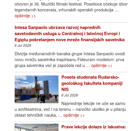
otvoren je 36. Muzički filmski festival. Posetioce očekuje izbor
legendarnih koncerata, vrhunskih operskih produkcija
…
opširnije >>
Intesa Sanpaolo ubrzava razvoj naprednih
savetodavnih usluga u Centralnoj i Istočnoj Evropi i
Egiptu pokretanjem nove mreže finansijskih savetnika
6 Jul 2026
Divizija međunarodnih banaka grupe Intesa Sanpaolo uvodi
novu mrežu savetnika inspirisanu Fideuram modelom: prva
grupa savetnika već je započela rad u
… opširnije >>
Poseta studenata Rudarsko-
geološkog fakulteta kompaniji
NIS
6 Jul 2026
Najvrednije lekcije ne uče se samo
u amfiteatrima, već i na terenu – naročito ukoliko je u pitanju
oblast tehničkih nauka,
… opširnije >>
Prave lekcije dolaze iz iskustva: