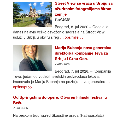
Street View se vraća u Srbiju sa
ažuriranim fotografijama širom
zemlje
8 Jul 2026
Beograd, 8. jul 2026 – Google je
danas najavio veliko osveženje sadržaja na Street View
usluzi u Srbiji, u okviru šireg
… opširnije >>
Marija Bubanja nova generalna
direktorka kompanije Teva za
Srbiju i Crnu Goru
7 Jul 2026
Beograd, 7. jul 2026. – Kompanija
Teva, jedan od vodećih svetskih proizvođača lekova,
imenovala je Mariju Bubanja na poziciju nove generalne
…
opširnije >>
Od Springstina do opere: Otvoren Filmski festival u
Beču
7 Jul 2026
Na bečkom trgu ispred Skupštine grada (Rathausplatz)