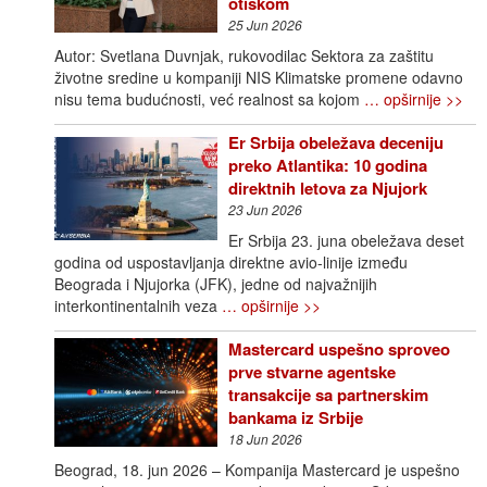
otiskom
25 Jun 2026
Autor: Svetlana Duvnjak, rukovodilac Sektora za zaštitu
životne sredine u kompaniji NIS Klimatske promene odavno
nisu tema budućnosti, već realnost sa kojom
… opširnije >>
Er Srbija obeležava deceniju
preko Atlantika: 10 godina
direktnih letova za Njujork
23 Jun 2026
Er Srbija 23. juna obeležava deset
godina od uspostavljanja direktne avio-linije između
Beograda i Njujorka (JFK), jedne od najvažnijih
interkontinentalnih veza
… opširnije >>
Mastercard uspešno sproveo
prve stvarne agentske
transakcije sa partnerskim
bankama iz Srbije
18 Jun 2026
Beograd, 18. jun 2026 – Kompanija Mastercard je uspešno