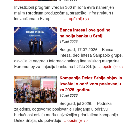
Investicioni program vredan 300 miliona evra namenjen
malim i srednjim preduzećima, strateškoj infrastrukturi i
inovacijama u Evropi
… opširnije >>
Banca Intesa i ove godine
najbolja banka u Srbiji
17 Jul 2026
Beograd, 17.07.2026 – Banca
Intesa, deo Intesa Sanpaolo grupe,
osvojila je nagradu internacionalnog finansijskog magazina
Euromoney za najbolju banku na tržištu Srbije
… opširnije >>
Kompanija Delez Srbija objavila
Izveštaj o održivom poslovanju
za 2025. godinu
16 Jul 2026
Beograd, jul 2026. – Podrška
zajednici, odgovorno poslovanje i ulaganje u održivu
budućnost ostaju među najvažnijim prioritetima kompanije
Delez Srbija, što potvrđuju
… opširnije >>