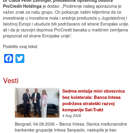
ProCredit Holdinga
je dodao: „Proširenje našeg sporazuma je
važan znak za našu grupu. On pokazuje našim klijentima da će
investiranje u inovativna mala i srednja preduzeća u Jugoistočnoj i
Istočnoj Evropi i ubuduće biti podržavano od strane Evropske unije,
ali i da je razvojni doprinos ProCredit banaka u matičnim zemljama
prepoznat od strane Evropske unije”.
Podelite ovaj tekst:
Facebook
Twitter
Vesti
Sedma emisija mini obveznica
bez kolaterala: Banca Intesa
podržava strateški razvoj
kompanije Sat-Trakt
4 Aug 2026
Beograd, 04.08.2026 – Banca Intesa, članica međunarodne
bankarske grupacije Intesa Sanpaolo, nastupila je kao