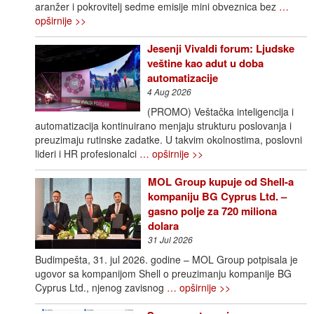
aranžer i pokrovitelj sedme emisije mini obveznica bez
…
opširnije >>
Jesenji Vivaldi forum: Ljudske
veštine kao adut u doba
automatizacije
4 Aug 2026
(PROMO) Veštačka inteligencija i
automatizacija kontinuirano menjaju strukturu poslovanja i
preuzimaju rutinske zadatke. U takvim okolnostima, poslovni
lideri i HR profesionalci
… opširnije >>
MOL Group kupuje od Shell-a
kompaniju BG Cyprus Ltd. –
gasno polje za 720 miliona
dolara
31 Jul 2026
Budimpešta, 31. jul 2026. godine – MOL Group potpisala je
ugovor sa kompanijom Shell o preuzimanju kompanije BG
Cyprus Ltd., njenog zavisnog
… opširnije >>