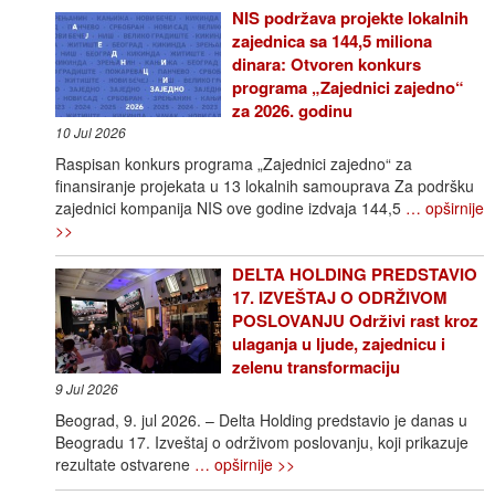
NIS podržava projekte lokalnih
zajednica sa 144,5 miliona
dinara: Otvoren konkurs
programa „Zajednici zajedno“
za 2026. godinu
10 Jul 2026
Raspisan konkurs programa „Zajednici zajedno“ za
finansiranje projekata u 13 lokalnih samouprava Za podršku
zajednici kompanija NIS ove godine izdvaja 144,5
… opširnije
>>
DELTA HOLDING PREDSTAVIO
17. IZVEŠTAJ O ODRŽIVOM
POSLOVANJU Održivi rast kroz
ulaganja u ljude, zajednicu i
zelenu transformaciju
9 Jul 2026
Beograd, 9. jul 2026. – Delta Holding predstavio je danas u
Beogradu 17. Izveštaj o održivom poslovanju, koji prikazuje
rezultate ostvarene
… opširnije >>