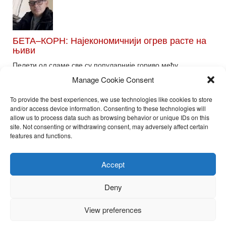
БЕТА–КОРН: Најекономичнији огрев расте на
њиви
Пелети од сламе све су популарније гориво међу
потрошачима. Главне препреке већoj производњи овог ог...
Manage Cookie Consent
Read More
To provide the best experiences, we use technologies like cookies to store
and/or access device information. Consenting to these technologies will
allow us to process data such as browsing behavior or unique IDs on this
site. Not consenting or withdrawing consent, may adversely affect certain
Toggle
features and functions.
naviga
Nira Press d.o.o.
Accept
Sadržaj ovog sajta je zakonom zaštićena intelektualna svojina
preduzeća NiraPress d.o.o. Svako neovlašćeno korišćenje,
Deny
kopiranje, objavljivanje celine ili delova bilo kog proizvoda NiraPress
d.o.o. je kažnjivo po zakonu.
View preferences