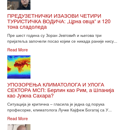
ПРЕДУЗЕТНИЧКИ ИЗАЗОВИ ЧЕТИРИ
ТУРИСТИЧКА ВОДИЧА: „Црна овца“ и 120
тона сладоледа
Пре шест година су Зоран Јевтовић и његова три
пријатеља започели посао којим се никада раније нису...
Read More
УПОЗОРЕЊА КЛИМАТОЛОГА И УЛОГА
СЕКТОРА МСП: Берлин као Рим, а Шпанија
као Јужна Сахара?
Ситуација је критична – гласила је једна од порука
професорке, климатолога Лучке Кајфеж Богатај са У...
Read More