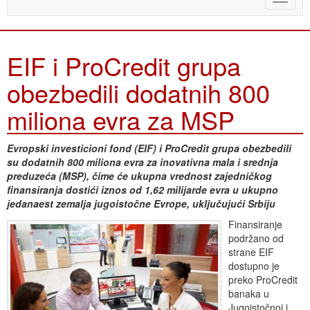
naviga
EIF i ProCredit grupa
obezbedili dodatnih 800
miliona evra za MSP
Evropski investicioni fond (EIF) i ProCredit grupa obezbedili
su dodatnih 800 miliona evra za inovativna mala i srednja
preduzeća (MSP), čime će ukupna vrednost zajedničkog
finansiranja dostići iznos od 1,62 milijarde evra u ukupno
jedanaest zemalja jugoistočne Evrope, uključujući Srbiju
Finansiranje
podržano od
strane EIF
dostupno je
preko ProCredit
banaka u
Jugoistočnoj i