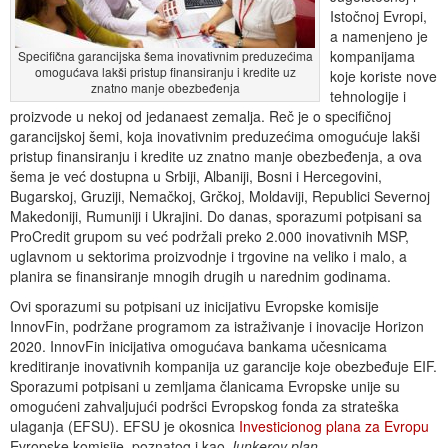
Istočnoj Evropi,
a namenjeno je
kompanijama
Specifična garancijska šema inovativnim preduzećima
omogućava lakši pristup finansiranju i kredite uz
koje koriste nove
znatno manje obezbeđenja
tehnologije i
proizvode u nekoj od jedanaest zemalja. Reč je o specifičnoj
garancijskoj šemi, koja inovativnim preduzećima omogućuje lakši
pristup finansiranju i kredite uz znatno manje obezbeđenja, a ova
šema je već dostupna u Srbiji, Albaniji, Bosni i Hercegovini,
Bugarskoj, Gruziji, Nemačkoj, Grčkoj, Moldaviji, Republici Severnoj
Makedoniji, Rumuniji i Ukrajini. Do danas, sporazumi potpisani sa
ProCredit grupom su već podržali preko 2.000 inovativnih MSP,
uglavnom u sektorima proizvodnje i trgovine na veliko i malo, a
planira se finansiranje mnogih drugih u narednim godinama.
Ovi sporazumi su potpisani uz inicijativu Evropske komisije
InnovFin, podržane programom za istraživanje i inovacije Horizon
2020. InnovFin inicijativa omogućava bankama učesnicama
kreditiranje inovativnih kompanija uz garancije koje obezbeđuje EIF.
Sporazumi potpisani u zemljama članicama Evropske unije su
omogućeni zahvaljujući podršci Evropskog fonda za strateška
ulaganja (EFSU). EFSU je okosnica
Investicionog plana za Evropu
Evropske komisije, poznatog i kao
Junkerov
plan
.