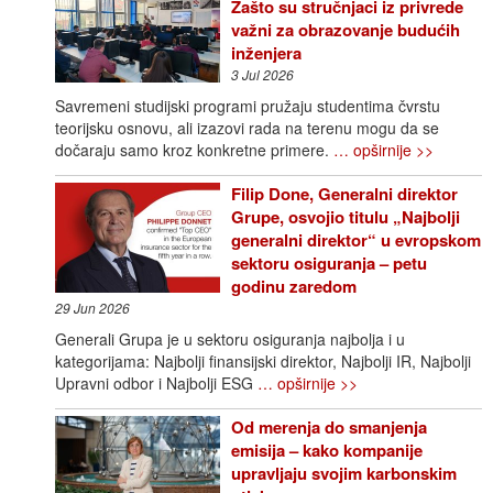
Zašto su stručnjaci iz privrede
važni za obrazovanje budućih
inženjera
3 Jul 2026
Savremeni studijski programi pružaju studentima čvrstu
teorijsku osnovu, ali izazovi rada na terenu mogu da se
dočaraju samo kroz konkretne primere.
… opširnije >>
Filip Done, Generalni direktor
Grupe, osvojio titulu „Najbolji
generalni direktor“ u evropskom
sektoru osiguranja – petu
godinu zaredom
29 Jun 2026
Generali Grupa je u sektoru osiguranja najbolja i u
kategorijama: Najbolji finansijski direktor, Najbolji IR, Najbolji
Upravni odbor i Najbolji ESG
… opširnije >>
Od merenja do smanjenja
emisija – kako kompanije
upravljaju svojim karbonskim