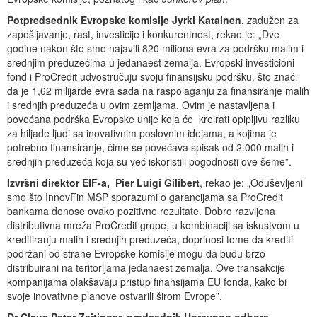
Potpredsednik Evropske komisije Jyrki Katainen,
z
adužen za
zapošljavanje, rast, investicije i konkurentnost, rekao je: „Dve
godine nakon što smo najavili 820 miliona evra za podršku malim i
srednjim preduzećima u jedanaest zemalja, Evropski investicioni
fond i ProCredit udvostručuju svoju finansijsku podršku, što znači
da je 1,62 milijarde evra sada na raspolaganju za finansiranje malih
i srednjih preduzeća u ovim zemljama. Ovim je nastavljena i
povećana podrška Evropske unije koja će kreirati opipljivu razliku
za hiljade ljudi sa inovativnim poslovnim idejama, a kojima je
potrebno finansiranje, čime se povećava spisak od 2.000 malih i
srednjih preduzeća koja su već iskoristili pogodnosti ove šeme”.
Izvršni direktor EIF-a, Pier Luigi Gilibert
, rekao je: „Oduševljeni
smo što InnovFin MSP sporazumi o garancijama sa ProCredit
bankama donose ovako pozitivne rezultate. Dobro razvijena
distributivna mreža ProCredit grupe, u kombinaciji sa iskustvom u
kreditiranju malih i srednjih preduzeća, doprinosi tome da krediti
podržani od strane Evropske komisije mogu da budu brzo
distribuirani na teritorijama jedanaest zemalja. Ove transakcije
kompanijama olakšavaju pristup finansijama EU fonda, kako bi
svoje inovativne planove ostvarili širom Evrope”.
Dr Claus Peter Zeitinger, predsednik Upravnog odbora