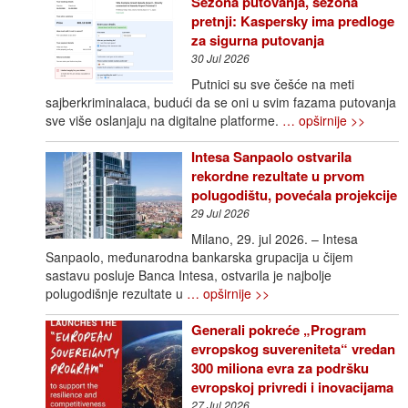
Sezona putovanja, sezona
pretnji: Kaspersky ima predloge
za sigurna putovanja
30 Jul 2026
Putnici su sve češće na meti
sajberkriminalaca, budući da se oni u svim fazama putovanja
sve više oslanjaju na digitalne platforme.
… opširnije >>
Intesa Sanpaolo ostvarila
rekordne rezultate u prvom
polugodištu, povećala projekcije
29 Jul 2026
Milano, 29. jul 2026. – Intesa
Sanpaolo, međunarodna bankarska grupacija u čijem
sastavu posluje Banca Intesa, ostvarila je najbolje
polugodišnje rezultate u
… opširnije >>
Generali pokreće „Program
evropskog suvereniteta“ vredan
300 miliona evra za podršku
evropskoj privredi i inovacijama
27 Jul 2026