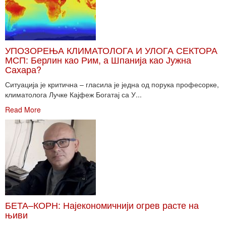
УПОЗОРЕЊА КЛИМАТОЛОГА И УЛОГА СЕКТОРА
МСП: Берлин као Рим, а Шпанија као Јужна
Сахара?
Ситуација је критична – гласила је једна од порука професорке,
климатолога Лучке Кајфеж Богатај са У...
Read More
БЕТА–КОРН: Најекономичнији огрев расте на
њиви