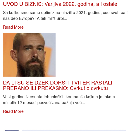
UVOD U BIZNIS: Varljiva 2022. godina, a i ostale
Sa koliko smo samo optimizma ulazili u 2021. godinu, ceo svet, pa i
naš deo Evrope?! A tek mi?! Srbi...
Read More
DA LI SU SE DŽEK DORSI I TVITER RASTALI
PRERANO ILI PREKASNO: Cvrkut o cvrkutu
Vest godine iz esnafa tehnoloških kompanija kojima je tokom
minulih 12 meseci posvećivana pažnja već...
Read More