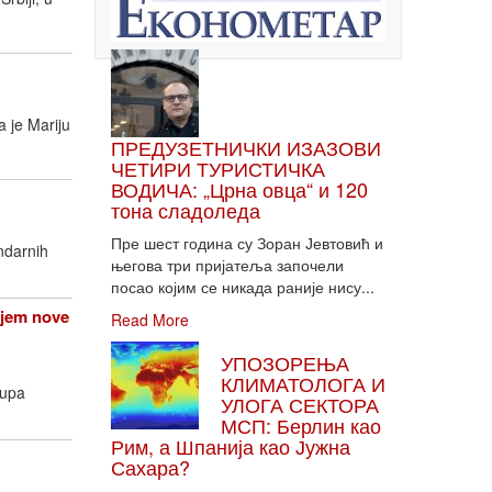
 je Mariju
ПРЕДУЗЕТНИЧКИ ИЗАЗОВИ
ЧЕТИРИ ТУРИСТИЧКА
ВОДИЧА: „Црна овца“ и 120
тона сладоледа
Пре шест година су Зоран Јевтовић и
ndarnih
његова три пријатеља започели
посао којим се никада раније нису...
njem nove
Read More
УПОЗОРЕЊА
КЛИМАТОЛОГА И
rupa
УЛОГА СЕКТОРА
МСП: Берлин као
Рим, а Шпанија као Јужна
Сахара?