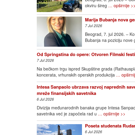
okviru šireg
… opširnije >
Marija Bubanja nova ge
7 Jul 2026
Beograd, 7. jul 2026. – K
Bubanja na poziciju nove
Od Springstina do opere: Otvoren Filmski fest
7 Jul 2026
Na bečkom trgu ispred Skupštine grada (Rathausplatz
koncerata, vrhunskih operskih produkcija
… opširni
Intesa Sanpaolo ubrzava razvoj naprednih save
mreže finansijskih savetnika
6 Jul 2026
Divizija međunarodnih banaka grupe Intesa Sanpao
savetnika već je započela rad u
… opširnije >>
Poseta studenata Rudar
6 Jul 2026