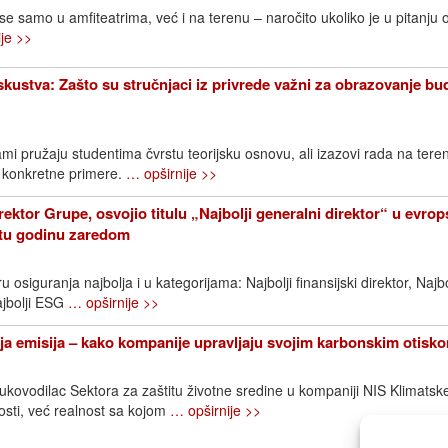
 se samo u amfiteatrima, već i na terenu – naročito ukoliko je u pitanju 
je >>
iskustva: Zašto su stručnjaci iz privrede važni za obrazovanje bu
mi pružaju studentima čvrstu teorijsku osnovu, ali izazovi rada na ter
 konkretne primere.
… opširnije >>
rektor Grupe, osvojio titulu „Najbolji generalni direktor“ u evr
etu godinu zaredom
 osiguranja najbolja i u kategorijama: Najbolji finansijski direktor, Najbo
ajbolji ESG
… opširnije >>
a emisija – kako kompanije upravljaju svojim karbonskim otisk
rukovodilac Sektora za zaštitu životne sredine u kompaniji NIS Klimats
sti, već realnost sa kojom
… opširnije >>