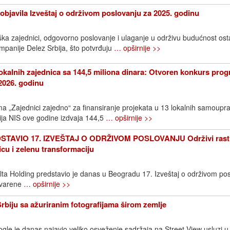
objavila Izveštaj o održivom poslovanju za 2025. godinu
ška zajednici, odgovorno poslovanje i ulaganje u održivu budućnost os
ompanije Delez Srbija, što potvrđuju
… opširnije >>
okalnih zajednica sa 144,5 miliona dinara: Otvoren konkurs pro
2026. godinu
 „Zajednici zajedno“ za finansiranje projekata u 13 lokalnih samoupr
ija NIS ove godine izdvaja 144,5
… opširnije >>
TAVIO 17. IZVEŠTAJ O ODRŽIVOM POSLOVANJU Održivi rast
icu i zelenu transformaciju
elta Holding predstavio je danas u Beogradu 17. Izveštaj o održivom pos
stvarene
… opširnije >>
Srbiju sa ažuriranim fotografijama širom zemlje
gle je danas najavio veliko osveženje sadržaja na Street View usluzi u S