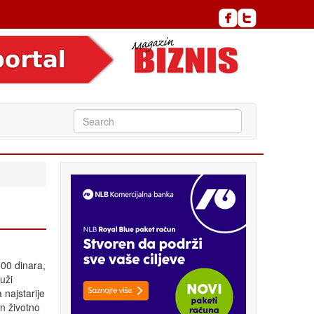
00 dinara,
uži
najstarije
n životno