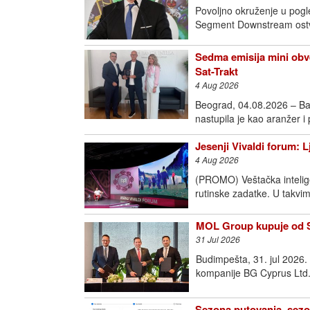
Povoljno okruženje u pogl
Segment Downstream ostva
Sedma emisija mini obve
Sat-Trakt
4 Aug 2026
Beograd, 04.08.2026 – Ba
nastupila je kao aranžer i
Jesenji Vivaldi forum: 
4 Aug 2026
(PROMO) Veštačka intelige
rutinske zadatke. U takvim
MOL Group kupuje od Sh
31 Jul 2026
Budimpešta, 31. jul 2026
kompanije BG Cyprus Ltd.
Sezona putovanja, sezo