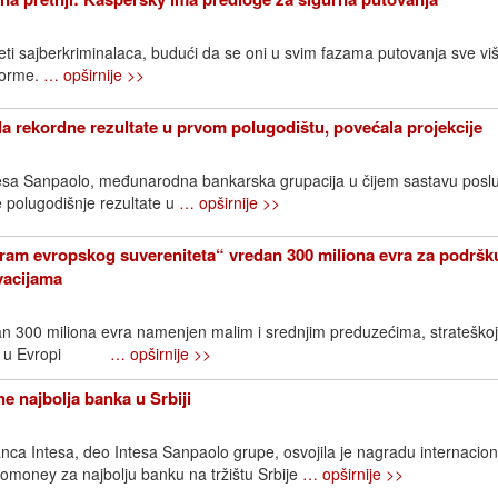
eti sajberkriminalaca, budući da se oni u svim fazama putovanja sve vi
tforme.
… opširnije >>
la rekordne rezultate u prvom polugodištu, povećala projekcije
ntesa Sanpaolo, međunarodna bankarska grupacija u čijem sastavu posl
je polugodišnje rezultate u
… opširnije >>
ram evropskog suvereniteta“ vredan 300 miliona evra za podršk
ovacijama
an 300 miliona evra namenjen malim i srednjim preduzećima, strateškoj
ijama u Evropi
… opširnije >>
e najbolja banka u Srbiji
ca Intesa, deo Intesa Sanpaolo grupe, osvojila je nagradu internacio
omoney za najbolju banku na tržištu Srbije
… opširnije >>