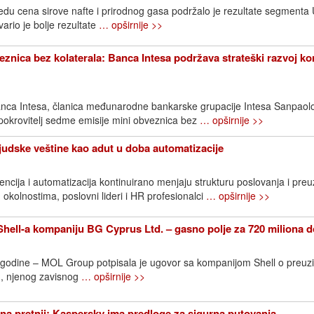
edu cena sirove nafte i prirodnog gasa podržalo je rezultate segment
rio je bolje rezultate
… opširnije >>
znica bez kolaterala: Banca Intesa podržava strateški razvoj k
nca Intesa, članica međunarodne bankarske grupacije Intesa Sanpaol
 pokrovitelj sedme emisije mini obveznica bez
… opširnije >>
Ljudske veštine kao adut u doba automatizacije
ncija i automatizacija kontinuirano menjaju strukturu poslovanja i pre
 okolnostima, poslovni lideri i HR profesionalci
… opširnije >>
ell-a kompaniju BG Cyprus Ltd. – gasno polje za 720 miliona d
. godine – MOL Group potpisala je ugovor sa kompanijom Shell o preuz
, njenog zavisnog
… opširnije >>
na pretnji: Kaspersky ima predloge za sigurna putovanja