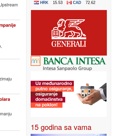
a Upstream
ompanije
o,
uzimaju
olara
imanju
15 godina sa vama