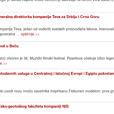
>
neralna direktorka kompanije Teva za Srbiju i Crnu Goru
ompanija Teva, jedan od vodećih svetskih proizvođača lekova, imenovala
 generalne
… opširnije >>
ival u Beču
) otvoren je 36. Muzički filmski festival. Posetioce očekuje izbor lege
je >>
todavnih usluga u Centralnoj i Istočnoj Evropi i Egiptu pokreta
lo uvodi novu mrežu savetnika inspirisanu Fideuram modelom: prva g
sko-geološkog fakulteta kompaniji NIS