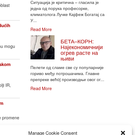
Ситуација је критична – гласила је
oblast
једна од порука професорке,
климатолога Лучке Кајфеж Богатај са
У...
dućih
Read More
БЕТА–КОРН:
Најекономичнији
enu mogu
огрев расте на
њиви
opskom
Пелети од сламе све су популарније
гориво међу потрошачима. Главне
препреке већoj производњи овог ог...
lji IR,
Read More
om
ke promene
Manage Cookie Consent