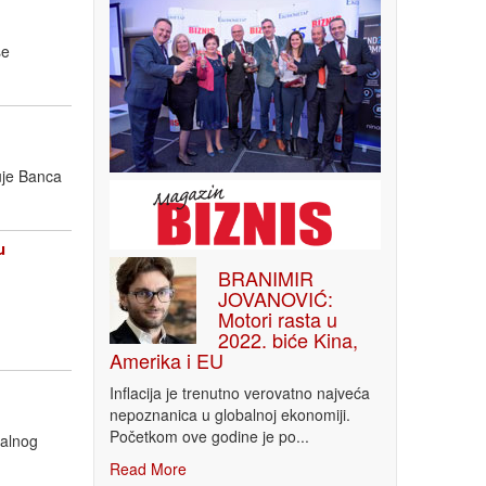
še
uje Banca
u
BRANIMIR
JOVANOVIĆ:
Motori rasta u
2022. biće Kina,
Amerika i EU
Inflacija je trenutno verovatno najveća
nepoznanica u globalnoj ekonomiji.
Početkom ove godine je po...
nalnog
Read More