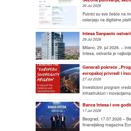
30 Jul 2026
Putnici su sve češće na m
oslanjaju na digitalne pla
Intesa Sanpaolo ostvari
29 Jul 2026
Milano, 29. jul 2026. – I
Intesa, ostvarila je najbol
Generali pokreće „Prog
evropskoj privredi i in
27 Jul 2026
Investicioni program vred
infrastrukturi i inovac
Banca Intesa i ove godin
17 Jul 2026
Beograd, 17.07.2026 – Ban
finansijskog magazina Eur