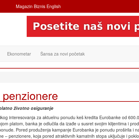
Magazin Biznis English
Ekonometar
Šansa za novi početak
a penzionere
platno životno osiguranje
ikog interesovanja za aktuelnu ponudu keš kredita Eurobanke od 600.0
ojom platom, banka je odlučila da izađe u susret svojim klijentima i prod
 ponude. Pored produženja kampanje Eurobanka je ponudu proširila i na 
e – penzionere, koja pored atraktivnih kamatnih stopa uključuje i poklo