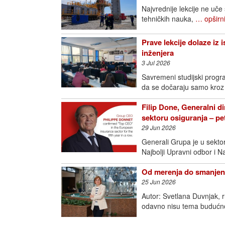
Najvrednije lekcije ne uče
tehničkih nauka,
… opširni
Prave lekcije dolaze iz 
inženjera
3 Jul 2026
Savremeni studijski progra
da se dočaraju samo kroz
Filip Done, Generalni di
sektoru osiguranja – p
29 Jun 2026
Generali Grupa je u sektoru
Najbolji Upravni odbor i N
Od merenja do smanjenj
25 Jun 2026
Autor: Svetlana Duvnjak, 
odavno nisu tema budućno