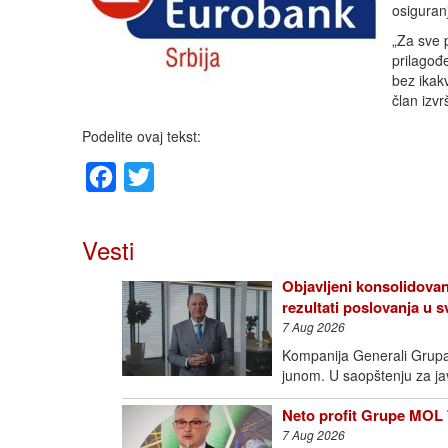
osiguran
„Za sve 
prilagođ
bez ikak
član izv
Podelite ovaj tekst:
Facebook
Twitter
Vesti
Objavljeni konsolidovan
rezultati poslovanja u
7 Aug 2026
Kompanija Generali Grupa o
junom. U saopštenju za j
Neto profit Grupe MOL 
7 Aug 2026