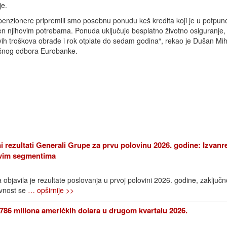
je.
penzionere pripremili smo posebnu ponudu keš kredita koji je u potpuno
en njihovim potrebama. Ponuda uključuje besplatno životno osiguranje,
vih troškova obrade i rok otplate do sedam godina“, rekao je Dušan Miha
ršnog odbora Eurobanke.
i rezultati Generali Grupe za prvu polovinu 2026. godine: Izvanr
 svim segmentima
bjavila je rezultate poslovanja u prvoj polovini 2026. godine, zaključn
avnost se
… opširnije >>
786 miliona američkih dolara u drugom kvartalu 2026.