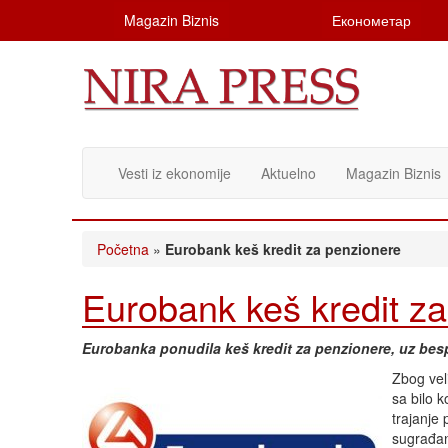
Magazin Biznis
Економетар
Vesti iz ekonomije
Aktuelno
Magazin Biznis
Početna
»
Eurobank keš kredit za penzionere
Eurobank keš kredit z
Eurobanka ponudila keš kredit za penzionere, uz bes
Zbog vel
sa bilo k
trajanje
sugrađan