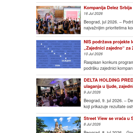
Kompanija Delez Srbija 
16 Jul 2026
Beograd, jul 2026. – Podr
najvažnijim prioritetima k
NIS podržava projekte l
„Zajednici zajedno“ za 
10 Jul 2026
Raspisan konkurs programa
podršku zajednici kompan
DELTA HOLDING PREDS
ulaganja u ljude, zajedn
9 Jul 2026
Beograd, 9. jul 2026. – D
koji prikazuje rezultate o
Street View se vraća u 
8 Jul 2026
Beograd, 8. jul 2026 – Goo