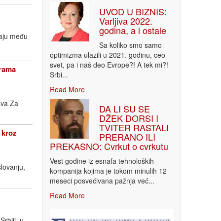
UVOD U BIZNIS:
Varljiva 2022.
godina, a i ostale
taju među
Sa koliko smo samo
optimizma ulazili u 2021. godinu, ceo
svet, pa i naš deo Evrope?! A tek mi?!
grama
Srbi...
Read More
ava Za
DA LI SU SE
DŽEK DORSI I
TVITER RASTALI
 kroz
PRERANO ILI
PREKASNO: Cvrkut o cvrkutu
Vest godine iz esnafa tehnoloških
lovanju,
kompanija kojima je tokom minulih 12
meseci posvećivana pažnja već...
Read More
rbiji, u