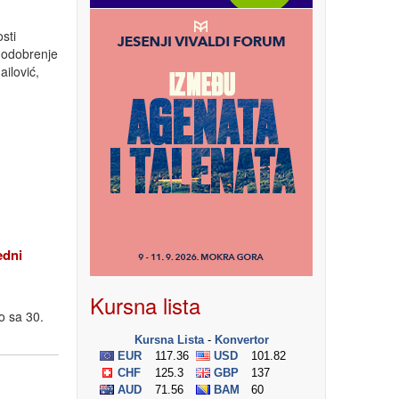
sti
 odobrenje
ilović,
edni
Kursna lista
o sa 30.