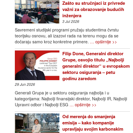
Zašto su stručnjaci iz privrede
važni za obrazovanje budućih
inženjera
3 Jul 2026
Savremeni studijski programi pružaju studentima čvrstu
teorijsku osnovu, ali izazovi rada na terenu mogu da se
dočaraju samo kroz konkretne primere.
… opširnije >>
Filip Done, Generalni direktor
Grupe, osvojio titulu „Najbolji
generalni direktor“ u evropskom
sektoru osiguranja – petu
godinu zaredom
29 Jun 2026
Generali Grupa je u sektoru osiguranja najbolja i u
kategorijama: Najbolji finansijski direktor, Najbolji IR, Najbolji
Upravni odbor i Najbolji ESG
… opširnije >>
Od merenja do smanjenja
emisija – kako kompanije
upravljaju svojim karbonskim