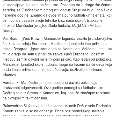
je zadovljstvo što sam na čelu iste. Posebno mi je drago što ćemo u
saradnji sa Eurobankom omogućiti deci iz Srbije da budu deo škole
naredne godine. Znamo da ovde ima puno fudbalskih talenata, koji
će moći da usavrše svoje tehnike kroz našu školu“, istakao je
direktor Mančester junajted škole fudbala, Majkl Niri (Michael
Neary).
Ves Braun, (Wes Brown) Mančester legenda izrazio je zadovoljstvo
što kroz saradnju Eurobank i Mančester junajteda ima priliku da
poseti Beograd. „Igrao sam dugo sa Nemanjom Vidićem u timu, pa
mi je drago da sam u prilici da zahvaljujući Eurobanci, posetim
njegovu zemlju o kojoj mi je mnogo pričao. Kao jedan od polaznika
Mančester junajted škole fudbala, mogu da kažem da će deca koja
budu imala priliku da u njoj da učestvuju, doživeti jedinstveno
iskustvo.“
Eurobank i Mančester junajted posebnu pažnju poklanjaju
društvenoj odgovornosti. Ove godine pomogli su fudbalski tim
Dečijeg sela iz Sremske Kamenice, koji postiže značajne rezultate
na evropskim takmičenjima.
Rukovodilac Službe za smeštaj dece i mladih Dečije selo Radenko
Kondić zahvalio se na donaciji: „Deca bez roditeljskog staranja
danas su u prilici da upoznaju fudbalsku legendu Mančester