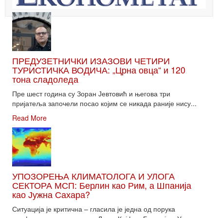
ПРЕДУЗЕТНИЧКИ ИЗАЗОВИ ЧЕТИРИ
ТУРИСТИЧКА ВОДИЧА: „Црна овца“ и 120
тона сладоледа
Пре шест година су Зоран Јевтовић и његова три
пријатеља започели посао којим се никада раније нису...
Read More
УПОЗОРЕЊА КЛИМАТОЛОГА И УЛОГА
СЕКТОРА МСП: Берлин као Рим, а Шпанија
као Јужна Сахара?
Ситуација је критична – гласила је једна од порука