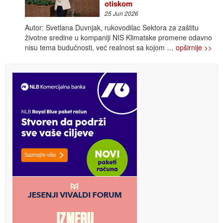
otiskom
25 Jun 2026
Autor: Svetlana Duvnjak, rukovodilac Sektora za zaštitu
životne sredine u kompaniji NIS Klimatske promene odavno
nisu tema budućnosti, već realnost sa kojom
… opširnije >>