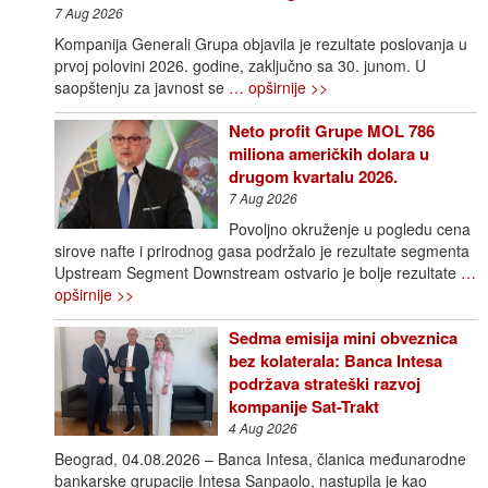
7 Aug 2026
Kompanija Generali Grupa objavila je rezultate poslovanja u
prvoj polovini 2026. godine, zaključno sa 30. junom. U
saopštenju za javnost se
… opširnije >>
Neto profit Grupe MOL 786
miliona američkih dolara u
drugom kvartalu 2026.
7 Aug 2026
Povoljno okruženje u pogledu cena
sirove nafte i prirodnog gasa podržalo je rezultate segmenta
Upstream Segment Downstream ostvario je bolje rezultate
…
opširnije >>
Sedma emisija mini obveznica
bez kolaterala: Banca Intesa
podržava strateški razvoj
kompanije Sat-Trakt
4 Aug 2026
Beograd, 04.08.2026 – Banca Intesa, članica međunarodne
bankarske grupacije Intesa Sanpaolo, nastupila je kao