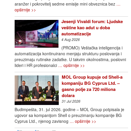
aranžer i pokrovitelj sedme emisije mini obveznica bez
…
opširnije >>
Jesenji Vivaldi forum: Ljudske
veštine kao adut u doba
automatizacije
4 Aug 2026
(PROMO) Veštačka inteligencija i
automatizacija kontinuirano menjaju strukturu poslovanja i
preuzimaju rutinske zadatke. U takvim okolnostima, poslovni
lideri i HR profesionalci
… opširnije >>
MOL Group kupuje od Shell-a
kompaniju BG Cyprus Ltd. –
gasno polje za 720 miliona
dolara
31 Jul 2026
Budimpešta, 31. jul 2026. godine – MOL Group potpisala je
ugovor sa kompanijom Shell o preuzimanju kompanije BG
Cyprus Ltd., njenog zavisnog
… opširnije >>