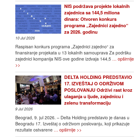
NIS podržava projekte lokalnih
zajednica sa 144,5 miliona
dinara: Otvoren konkurs
programa „Zajednici zajedno“
za 2026. godinu
10 Jul 2026
Raspisan konkurs programa „Zajednici zajedno“ za
finansiranje projekata u 13 lokalnih samouprava Za podršku
zajednici kompanija NIS ove godine izdvaja 144,5
… opširnije
>>
DELTA HOLDING PREDSTAVIO
17. IZVEŠTAJ O ODRŽIVOM
POSLOVANJU Održivi rast kroz
ulaganja u ljude, zajednicu i
zelenu transformaciju
9 Jul 2026
Beograd, 9. jul 2026. – Delta Holding predstavio je danas u
Beogradu 17. Izveštaj o održivom poslovanju, koji prikazuje
rezultate ostvarene
… opširnije >>