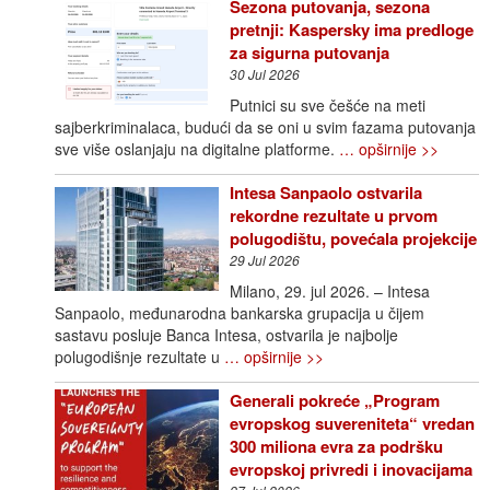
Sezona putovanja, sezona
pretnji: Kaspersky ima predloge
za sigurna putovanja
30 Jul 2026
Putnici su sve češće na meti
sajberkriminalaca, budući da se oni u svim fazama putovanja
sve više oslanjaju na digitalne platforme.
… opširnije >>
Intesa Sanpaolo ostvarila
rekordne rezultate u prvom
polugodištu, povećala projekcije
29 Jul 2026
Milano, 29. jul 2026. – Intesa
Sanpaolo, međunarodna bankarska grupacija u čijem
sastavu posluje Banca Intesa, ostvarila je najbolje
polugodišnje rezultate u
… opširnije >>
Generali pokreće „Program
evropskog suvereniteta“ vredan
300 miliona evra za podršku
evropskoj privredi i inovacijama