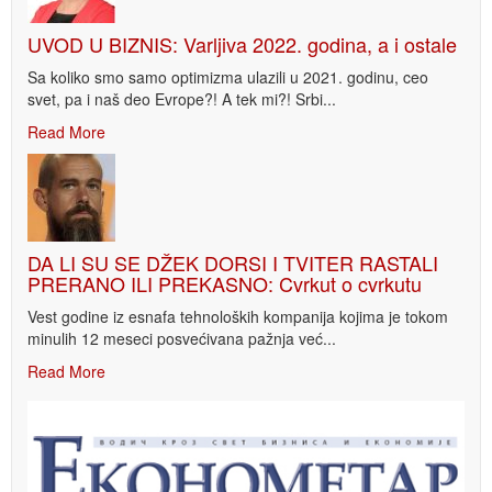
UVOD U BIZNIS: Varljiva 2022. godina, a i ostale
Sa koliko smo samo optimizma ulazili u 2021. godinu, ceo
svet, pa i naš deo Evrope?! A tek mi?! Srbi...
Read More
DA LI SU SE DŽEK DORSI I TVITER RASTALI
PRERANO ILI PREKASNO: Cvrkut o cvrkutu
Vest godine iz esnafa tehnoloških kompanija kojima je tokom
minulih 12 meseci posvećivana pažnja već...
Read More