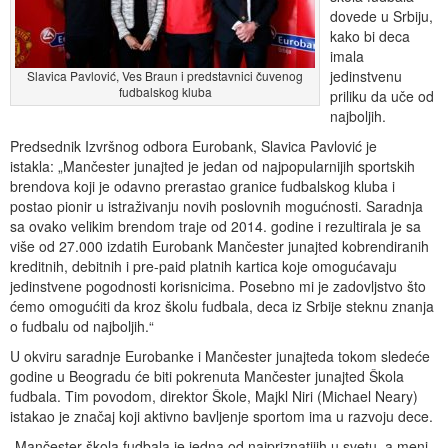
dovede u Srbiju,
kako bi deca
imala
jedinstvenu
Slavica Pavlović, Ves Braun i predstavnici čuvenog
fudbalskog kluba
priliku da uče od
najboljih.
Predsednik Izvršnog odbora Eurobank, Slavica Pavlović je
istakla: „Mančester junajted je jedan od najpopularnijih sportskih
brendova koji je odavno prerastao granice fudbalskog kluba i
postao pionir u istraživanju novih poslovnih mogućnosti. Saradnja
sa ovako velikim brendom traje od 2014. godine i rezultirala je sa
više od 27.000 izdatih Eurobank Mančester junajted kobrendiranih
kreditnih, debitnih i pre-paid platnih kartica koje omogućavaju
jedinstvene pogodnosti korisnicima. Posebno mi je zadovljstvo što
ćemo omogućiti da kroz školu fudbala, deca iz Srbije steknu znanja
o fudbalu od najboljih.“
U okviru saradnje Eurobanke i Mančester junajteda tokom sledeće
godine u Beogradu će biti pokrenuta Mančester junajted Škola
fudbala. Tim povodom, direktor Škole, Majkl Niri (Michael Neary)
istakao je značaj koji aktivno bavljenje sportom ima u razvoju dece.
„Mančester škola fudbala je jedna od najpriznatijih u svetu, a meni