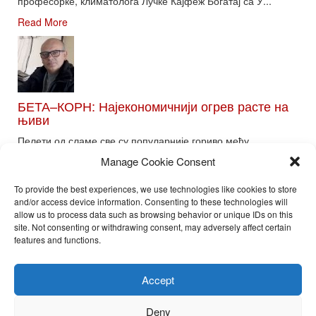
професорке, климатолога Лучке Кајфеж Богатај са У...
Read More
БЕТА–КОРН: Најекономичнији огрев расте на
њиви
Пелети од сламе све су популарније гориво међу
потрошачима. Главне препреке већoj производњи овог ог...
Manage Cookie Consent
Read More
To provide the best experiences, we use technologies like cookies to store
and/or access device information. Consenting to these technologies will
allow us to process data such as browsing behavior or unique IDs on this
site. Not consenting or withdrawing consent, may adversely affect certain
Toggle
features and functions.
naviga
Nira Press d.o.o.
Accept
Sadržaj ovog sajta je zakonom zaštićena intelektualna svojina
preduzeća NiraPress d.o.o. Svako neovlašćeno korišćenje,
Deny
kopiranje, objavljivanje celine ili delova bilo kog proizvoda NiraPress