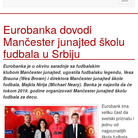
naviga
Eurobanka dovodi
Mančester junajted školu
fudbala u Srbiju
Eurobanka je u okviru saradnje sa fudbalskim
klubom Mančester junajted, ugostila fudbalsku legendu, Vesa
Brauna (Wes Brown) i direktora Mančester junajted škole
fudbala, Majkla Nirija (Michael Neary). Banka je najavila da će
tokom 2019. godine organizovati Mančester junajted školu
fudbala za decu.
Eurobank ima
veliku čast da
svetski priznatu i
jednu od
najpoznatijih
škola fudbala