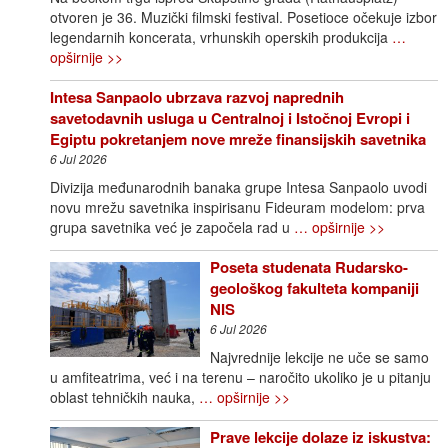
otvoren je 36. Muzički filmski festival. Posetioce očekuje izbor
legendarnih koncerata, vrhunskih operskih produkcija
…
opširnije >>
Intesa Sanpaolo ubrzava razvoj naprednih
savetodavnih usluga u Centralnoj i Istočnoj Evropi i
Egiptu pokretanjem nove mreže finansijskih savetnika
6 Jul 2026
Divizija međunarodnih banaka grupe Intesa Sanpaolo uvodi
novu mrežu savetnika inspirisanu Fideuram modelom: prva
grupa savetnika već je započela rad u
… opširnije >>
Poseta studenata Rudarsko-
geološkog fakulteta kompaniji
NIS
6 Jul 2026
Najvrednije lekcije ne uče se samo
u amfiteatrima, već i na terenu – naročito ukoliko je u pitanju
oblast tehničkih nauka,
… opširnije >>
Prave lekcije dolaze iz iskustva: