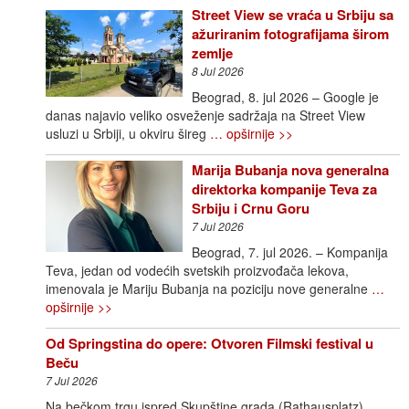
Street View se vraća u Srbiju sa
ažuriranim fotografijama širom
zemlje
8 Jul 2026
Beograd, 8. jul 2026 – Google je
danas najavio veliko osveženje sadržaja na Street View
usluzi u Srbiji, u okviru šireg
… opširnije >>
Marija Bubanja nova generalna
direktorka kompanije Teva za
Srbiju i Crnu Goru
7 Jul 2026
Beograd, 7. jul 2026. – Kompanija
Teva, jedan od vodećih svetskih proizvođača lekova,
imenovala je Mariju Bubanja na poziciju nove generalne
…
opširnije >>
Od Springstina do opere: Otvoren Filmski festival u
Beču
7 Jul 2026
Na bečkom trgu ispred Skupštine grada (Rathausplatz)