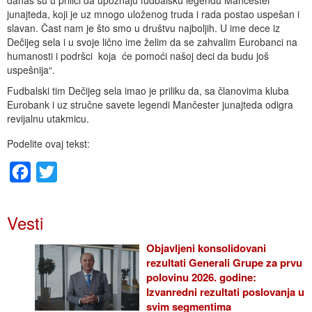
junajteda, koji je uz mnogo uloženog truda i rada postao uspešan i
slavan. Čast nam je što smo u društvu najboljih. U ime dece iz
Dečijeg sela i u svoje lično ime želim da se zahvalim Eurobanci na
humanosti i podršci koja će pomoći našoj deci da budu još
uspešnija“.
Fudbalski tim Dečijeg sela imao je priliku da, sa članovima kluba
Eurobank i uz stručne savete legendi Mančester junajteda odigra
revijalnu utakmicu.
Podelite ovaj tekst:
Facebook
Twitter
Vesti
Objavljeni konsolidovani
rezultati Generali Grupe za prvu
polovinu 2026. godine:
Izvanredni rezultati poslovanja u
svim segmentima