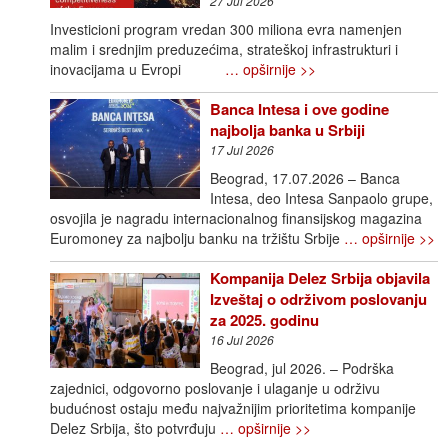
27 Jul 2026
Investicioni program vredan 300 miliona evra namenjen
malim i srednjim preduzećima, strateškoj infrastrukturi i
inovacijama u Evropi
… opširnije >>
Banca Intesa i ove godine
najbolja banka u Srbiji
17 Jul 2026
Beograd, 17.07.2026 – Banca
Intesa, deo Intesa Sanpaolo grupe,
osvojila je nagradu internacionalnog finansijskog magazina
Euromoney za najbolju banku na tržištu Srbije
… opširnije >>
Kompanija Delez Srbija objavila
Izveštaj o održivom poslovanju
za 2025. godinu
16 Jul 2026
Beograd, jul 2026. – Podrška
zajednici, odgovorno poslovanje i ulaganje u održivu
budućnost ostaju među najvažnijim prioritetima kompanije
Delez Srbija, što potvrđuju
… opširnije >>