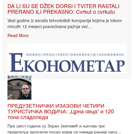
DA LI SU SE DŽEK DORSI I TVITER RASTALI
PRERANO ILI PREKASNO: Cvrkut o cvrkutu
Vest godine iz esnafa tehnoloških kompanija kojima je tokom
minulih 12 meseci posvećivana pažnja već...
Read More
ПРЕДУЗЕТНИЧКИ ИЗАЗОВИ ЧЕТИРИ
ТУРИСТИЧКА ВОДИЧА: „Црна овца“ и 120
тона сладоледа
Пре шест година су Зоран Јевтовић и његова три
пријатеља започели посао којим се никада раније нису...