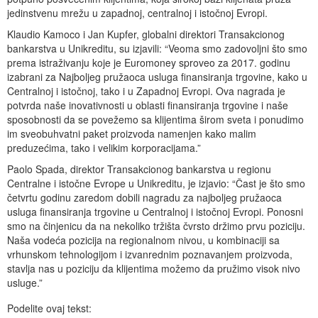
jedinstvenu mrežu u zapadnoj, centralnoj i istočnoj Evropi.
Klaudio Kamoco i Jan Kupfer, globalni direktori Transakcionog
bankarstva u Unikreditu, su izjavili: “Veoma smo zadovoljni što smo
prema istraživanju koje je Euromoney sproveo za 2017. godinu
izabrani za Najboljeg pružaoca usluga finansiranja trgovine, kako u
Centralnoj i istočnoj, tako i u Zapadnoj Evropi. Ova nagrada je
potvrda naše inovativnosti u oblasti finansiranja trgovine i naše
sposobnosti da se povežemo sa klijentima širom sveta i ponudimo
im sveobuhvatni paket proizvoda namenjen kako malim
preduzećima, tako i velikim korporacijama.”
Paolo Spada, direktor Transakcionog bankarstva u regionu
Centralne i istočne Evrope u Unikreditu, je izjavio: “Čast je što smo
četvrtu godinu zaredom dobili nagradu za najboljeg pružaoca
usluga finansiranja trgovine u Centralnoj i istočnoj Evropi. Ponosni
smo na činjenicu da na nekoliko tržišta čvrsto držimo prvu poziciju.
Naša vodeća pozicija na regionalnom nivou, u kombinaciji sa
vrhunskom tehnologijom i izvanrednim poznavanjem proizvoda,
stavlja nas u poziciju da klijentima možemo da pružimo visok nivo
usluge.”
Podelite ovaj tekst: