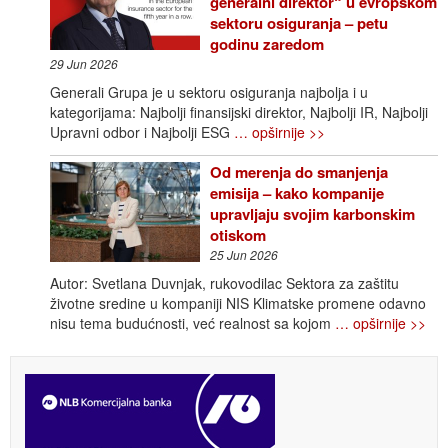
generalni direktor“ u evropskom
sektoru osiguranja – petu
godinu zaredom
29 Jun 2026
Generali Grupa je u sektoru osiguranja najbolja i u
kategorijama: Najbolji finansijski direktor, Najbolji IR, Najbolji
Upravni odbor i Najbolji ESG
… opširnije >>
Od merenja do smanjenja
emisija – kako kompanije
upravljaju svojim karbonskim
otiskom
25 Jun 2026
Autor: Svetlana Duvnjak, rukovodilac Sektora za zaštitu
životne sredine u kompaniji NIS Klimatske promene odavno
nisu tema budućnosti, već realnost sa kojom
… opširnije >>