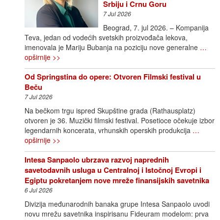
Srbiju i Crnu Goru
7 Jul 2026
Beograd, 7. jul 2026. – Kompanija
Teva, jedan od vodećih svetskih proizvođača lekova,
imenovala je Mariju Bubanja na poziciju nove generalne
…
opširnije >>
Od Springstina do opere: Otvoren Filmski festival u
Beču
7 Jul 2026
Na bečkom trgu ispred Skupštine grada (Rathausplatz)
otvoren je 36. Muzički filmski festival. Posetioce očekuje izbor
legendarnih koncerata, vrhunskih operskih produkcija
…
opširnije >>
Intesa Sanpaolo ubrzava razvoj naprednih
savetodavnih usluga u Centralnoj i Istočnoj Evropi i
Egiptu pokretanjem nove mreže finansijskih savetnika
6 Jul 2026
Divizija međunarodnih banaka grupe Intesa Sanpaolo uvodi
novu mrežu savetnika inspirisanu Fideuram modelom: prva