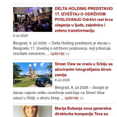
DELTA HOLDING PREDSTAVIO
17. IZVEŠTAJ O ODRŽIVOM
POSLOVANJU Održivi rast kroz
ulaganja u ljude, zajednicu i
zelenu transformaciju
9 Jul 2026
Beograd, 9. jul 2026. – Delta Holding predstavio je danas u
Beogradu 17. Izveštaj o održivom poslovanju, koji prikazuje
rezultate ostvarene
… opširnije >>
Street View se vraća u Srbiju sa
ažuriranim fotografijama širom
zemlje
8 Jul 2026
Beograd, 8. jul 2026 – Google je
danas najavio veliko osveženje sadržaja na Street View
usluzi u Srbiji, u okviru šireg
… opširnije >>
Marija Bubanja nova generalna
direktorka kompanije Teva za