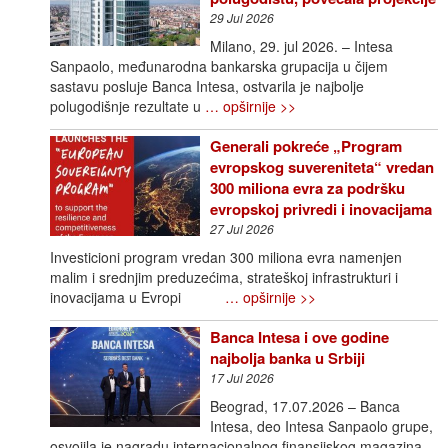
29 Jul 2026
Milano, 29. jul 2026. – Intesa
Sanpaolo, međunarodna bankarska grupacija u čijem
sastavu posluje Banca Intesa, ostvarila je najbolje
polugodišnje rezultate u
… opširnije >>
Generali pokreće „Program
evropskog suvereniteta“ vredan
300 miliona evra za podršku
evropskoj privredi i inovacijama
27 Jul 2026
Investicioni program vredan 300 miliona evra namenjen
malim i srednjim preduzećima, strateškoj infrastrukturi i
inovacijama u Evropi
… opširnije >>
Banca Intesa i ove godine
najbolja banka u Srbiji
17 Jul 2026
Beograd, 17.07.2026 – Banca
Intesa, deo Intesa Sanpaolo grupe,
osvojila je nagradu internacionalnog finansijskog magazina