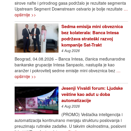
sirove nafte i prirodnog gasa podržalo je rezultate segmenta
Upstream Segment Downstream ostvario je bolje rezultate
…
opširnije >>
Sedma emisija mini obveznica
bez kolaterala: Banca Intesa
podržava strateški razvoj
kompanije Sat-Trakt
4 Aug 2026
Beograd, 04.08.2026 – Banca Intesa, članica međunarodne
bankarske grupacije Intesa Sanpaolo, nastupila je kao
aranžer i pokrovitelj sedme emisije mini obveznica bez
…
opširnije >>
Jesenji Vivaldi forum: Ljudske
veštine kao adut u doba
automatizacije
4 Aug 2026
(PROMO) Veštačka inteligencija i
automatizacija kontinuirano menjaju strukturu poslovanja i
preuzimaju rutinske zadatke. U takvim okolnostima, poslovni