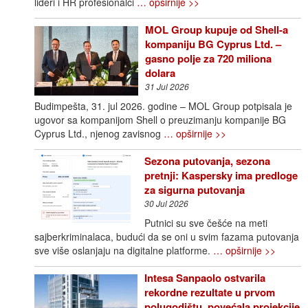
lideri i HR profesionalci
… opširnije >>
MOL Group kupuje od Shell-a
kompaniju BG Cyprus Ltd. –
gasno polje za 720 miliona
dolara
31 Jul 2026
Budimpešta, 31. jul 2026. godine – MOL Group potpisala je
ugovor sa kompanijom Shell o preuzimanju kompanije BG
Cyprus Ltd., njenog zavisnog
… opširnije >>
Sezona putovanja, sezona
pretnji: Kaspersky ima predloge
za sigurna putovanja
30 Jul 2026
Putnici su sve češće na meti
sajberkriminalaca, budući da se oni u svim fazama putovanja
sve više oslanjaju na digitalne platforme.
… opširnije >>
Intesa Sanpaolo ostvarila
rekordne rezultate u prvom
polugodištu, povećala projekcije