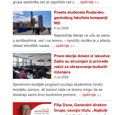
grupa savetnika već je započela rad u
… opširnije >>
Poseta studenata Rudarsko-
geološkog fakulteta kompaniji
NIS
6 Jul 2026
Najvrednije lekcije ne uče se samo
u amfiteatrima, već i na terenu – naročito ukoliko je u pitanju
oblast tehničkih nauka,
… opširnije >>
Prave lekcije dolaze iz iskustva:
Zašto su stručnjaci iz privrede
važni za obrazovanje budućih
inženjera
3 Jul 2026
Savremeni studijski programi pružaju studentima čvrstu
teorijsku osnovu, ali izazovi rada na terenu mogu da se
dočaraju samo kroz konkretne primere.
… opširnije >>
Filip Done, Generalni direktor
Grupe, osvojio titulu „Najbolji