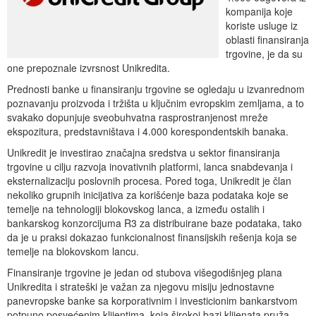
kompanija koje
koriste usluge iz
oblasti finansiranja
trgovine, je da su
one prepoznale izvrsnost Unikredita.
Prednosti banke u finansiranju trgovine se ogledaju u izvanrednom
poznavanju proizvoda i tržišta u ključnim evropskim zemljama, a to
svakako dopunjuje sveobuhvatna rasprostranjenost mreže
ekspozitura, predstavništava i 4.000 korespondentskih banaka.
Unikredit je investirao značajna sredstva u sektor finansiranja
trgovine u cilju razvoja inovativnih platformi, lanca snabdevanja i
eksternalizaciju poslovnih procesa. Pored toga, Unikredit je član
nekoliko grupnih inicijativa za korišćenje baza podataka koje se
temelje na tehnologiji blokovskog lanca, a između ostalih i
bankarskog konzorcijuma R3 za distribuirane baze podataka, tako
da je u praksi dokazao funkcionalnost finansijskih rešenja koja se
temelje na blokovskom lancu.
Finansiranje trgovine je jedan od stubova višegodišnjeg plana
Unikredita i strateški je važan za njegovu misiju jednostavne
panevropske banke sa korporativnim i investicionim bankarstvom
potpuno posvećenim klijentima, koja širokoj bazi klijenata pruža