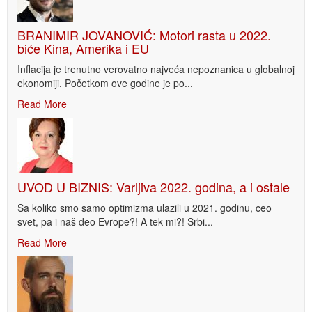
BRANIMIR JOVANOVIĆ: Motori rasta u 2022.
biće Kina, Amerika i EU
Inflacija je trenutno verovatno najveća nepoznanica u globalnoj
ekonomiji. Početkom ove godine je po...
Read More
UVOD U BIZNIS: Varljiva 2022. godina, a i ostale
Sa koliko smo samo optimizma ulazili u 2021. godinu, ceo
svet, pa i naš deo Evrope?! A tek mi?! Srbi...
Read More