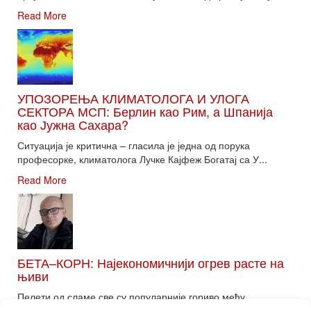
Read More
УПОЗОРЕЊА КЛИМАТОЛОГА И УЛОГА
СЕКТОРА МСП: Берлин као Рим, а Шпанија
као Јужна Сахара?
Ситуација је критична – гласила је једна од порука
професорке, климатолога Лучке Кајфеж Богатај са У...
Read More
БЕТА–КОРН: Најекономичнији огрев расте на
њиви
Пелети од сламе све су популарније гориво међу
потрошачима. Главне препреке већoj производњи овог ог...