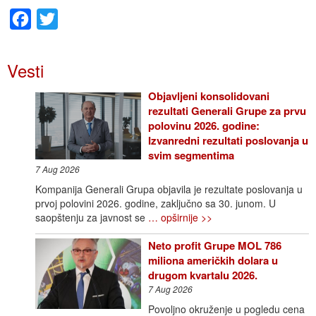
Facebook
Twitter
Vesti
Objavljeni konsolidovani
rezultati Generali Grupe za prvu
polovinu 2026. godine:
Izvanredni rezultati poslovanja u
svim segmentima
7 Aug 2026
Kompanija Generali Grupa objavila je rezultate poslovanja u
prvoj polovini 2026. godine, zaključno sa 30. junom. U
saopštenju za javnost se
… opširnije >>
Neto profit Grupe MOL 786
miliona američkih dolara u
drugom kvartalu 2026.
7 Aug 2026
Povoljno okruženje u pogledu cena