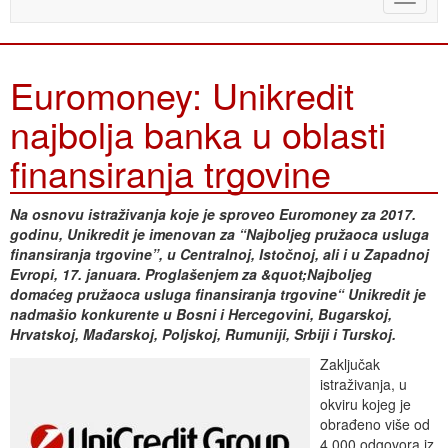
naviga
Euromoney: Unikredit
najbolja banka u oblasti
finansiranja trgovine
Na osnovu istraživanja koje je sproveo Euromoney za 2017.
godinu, Unikredit je imenovan za “Najboljeg pružaoca usluga
finansiranja trgovine”, u Centralnoj, Istočnoj, ali i u Zapadnoj
Evropi, 17. januara. Proglašenjem za &quot;Najboljeg
domaćeg pružaoca usluga finansiranja trgovine“ Unikredit je
nadmašio konkurente u Bosni i Hercegovini, Bugarskoj,
Hrvatskoj, Mađarskoj, Poljskoj, Rumuniji, Srbiji i Turskoj.
Zaključak
istraživanja, u
okviru kojeg je
obrađeno više od
4.000 odgovora iz