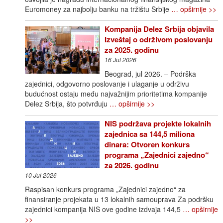
Euromoney za najbolju banku na tržištu Srbije
… opširnije >>
Kompanija Delez Srbija objavila
Izveštaj o održivom poslovanju
za 2025. godinu
16 Jul 2026
Beograd, jul 2026. – Podrška
zajednici, odgovorno poslovanje i ulaganje u održivu
budućnost ostaju među najvažnijim prioritetima kompanije
Delez Srbija, što potvrđuju
… opširnije >>
NIS podržava projekte lokalnih
zajednica sa 144,5 miliona
dinara: Otvoren konkurs
programa „Zajednici zajedno“
za 2026. godinu
10 Jul 2026
Raspisan konkurs programa „Zajednici zajedno“ za
finansiranje projekata u 13 lokalnih samouprava Za podršku
zajednici kompanija NIS ove godine izdvaja 144,5
… opširnije
>>