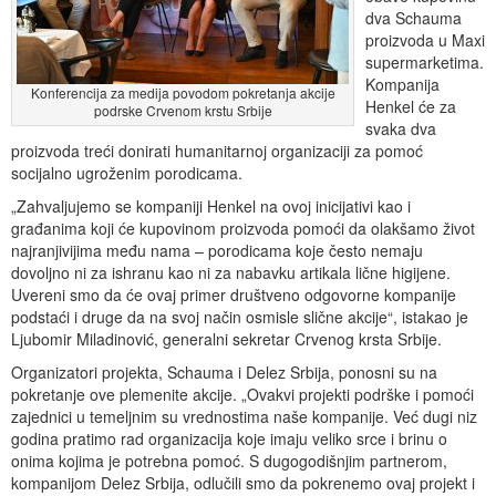
dva Schauma
proizvoda u Maxi
supermarketima.
Kompanija
Konferencija za medija povodom pokretanja akcije
Henkel će za
podrske Crvenom krstu Srbije
svaka dva
proizvoda treći donirati humanitarnoj organizaciji za pomoć
socijalno ugroženim porodicama.
„Zahvaljujemo se kompaniji Henkel na ovoj inicijativi kao i
građanima koji će kupovinom proizvoda pomoći da olakšamo život
najranjivijima među nama – porodicama koje često nemaju
dovoljno ni za ishranu kao ni za nabavku artikala lične higijene.
Uvereni smo da će ovaj primer društveno odgovorne kompanije
podstaći i druge da na svoj način osmisle slične akcije“, istakao je
Ljubomir Miladinović, generalni sekretar Crvenog krsta Srbije.
Organizatori projekta, Schauma i Delez Srbija, ponosni su na
pokretanje ove plemenite akcije. „Ovakvi projekti podrške i pomoći
zajednici u temeljnim su vrednostima naše kompanije. Već dugi niz
godina pratimo rad organizacija koje imaju veliko srce i brinu o
onima kojima je potrebna pomoć. S dugogodišnjim partnerom,
kompanijom Delez Srbija, odlučili smo da pokrenemo ovaj projekt i