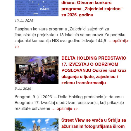
dinara: Otvoren konkurs
programa „Zajednici zajedno“
za 2026. godinu
10 Jul 2026
Raspisan konkurs programa „Zajednici zajedno“ za
finansiranje projekata u 13 lokalnih samouprava Za podršku
zajednici kompanija NIS ove godine izdvaja 144,5
… opširnije
>>
DELTA HOLDING PREDSTAVIO
17. IZVEŠTAJ O ODRŽIVOM
POSLOVANJU Održivi rast kroz
ulaganja u ljude, zajednicu i
zelenu transformaciju
9 Jul 2026
Beograd, 9. jul 2026. – Delta Holding predstavio je danas u
Beogradu 17. Izveštaj o održivom poslovanju, koji prikazuje
rezultate ostvarene
… opširnije >>
Street View se vraća u Srbiju sa
ažuriranim fotografijama širom