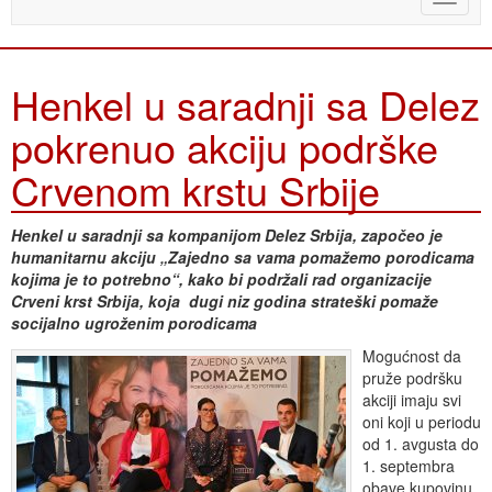
naviga
Henkel u saradnji sa Delez
pokrenuo akciju podrške
Crvenom krstu Srbije
Henkel u saradnji sa kompanijom Delez Srbija, započeo je
humanitarnu akciju „Zajedno sa vama pomažemo porodicama
kojima je to potrebno“, kako bi podržali rad organizacije
Crveni krst Srbija, koja dugi niz godina strateški pomaže
socijalno ugroženim porodicama
Mogućnost da
pruže podršku
akciji imaju svi
oni koji u periodu
od 1. avgusta do
1. septembra
obave kupovinu