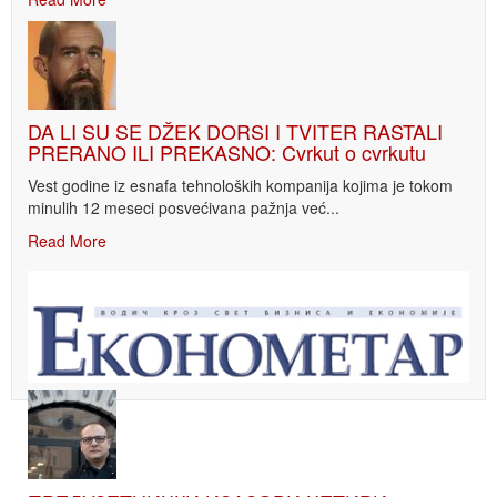
DA LI SU SE DŽEK DORSI I TVITER RASTALI
PRERANO ILI PREKASNO: Cvrkut o cvrkutu
Vest godine iz esnafa tehnoloških kompanija kojima je tokom
minulih 12 meseci posvećivana pažnja već...
Read More