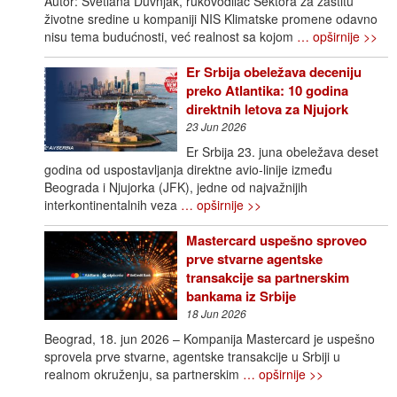
Autor: Svetlana Duvnjak, rukovodilac Sektora za zaštitu
životne sredine u kompaniji NIS Klimatske promene odavno
nisu tema budućnosti, već realnost sa kojom
… opširnije >>
Er Srbija obeležava deceniju
preko Atlantika: 10 godina
direktnih letova za Njujork
23 Jun 2026
Er Srbija 23. juna obeležava deset
godina od uspostavljanja direktne avio-linije između
Beograda i Njujorka (JFK), jedne od najvažnijih
interkontinentalnih veza
… opširnije >>
Mastercard uspešno sproveo
prve stvarne agentske
transakcije sa partnerskim
bankama iz Srbije
18 Jun 2026
Beograd, 18. jun 2026 – Kompanija Mastercard je uspešno
sprovela prve stvarne, agentske transakcije u Srbiji u
realnom okruženju, sa partnerskim
… opširnije >>