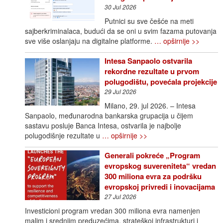
30 Jul 2026
Putnici su sve češće na meti
sajberkriminalaca, budući da se oni u svim fazama putovanja
sve više oslanjaju na digitalne platforme.
… opširnije >>
Intesa Sanpaolo ostvarila
rekordne rezultate u prvom
polugodištu, povećala projekcije
29 Jul 2026
Milano, 29. jul 2026. – Intesa
Sanpaolo, međunarodna bankarska grupacija u čijem
sastavu posluje Banca Intesa, ostvarila je najbolje
polugodišnje rezultate u
… opširnije >>
Generali pokreće „Program
evropskog suvereniteta“ vredan
300 miliona evra za podršku
evropskoj privredi i inovacijama
27 Jul 2026
Investicioni program vredan 300 miliona evra namenjen
malim i srednjim preduzećima, strateškoj infrastrukturi i