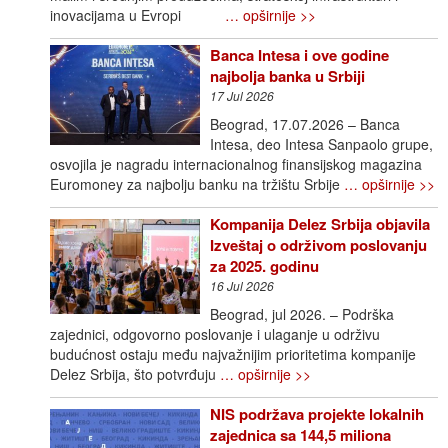
inovacijama u Evropi
… opširnije >>
Banca Intesa i ove godine
najbolja banka u Srbiji
17 Jul 2026
Beograd, 17.07.2026 – Banca
Intesa, deo Intesa Sanpaolo grupe,
osvojila je nagradu internacionalnog finansijskog magazina
Euromoney za najbolju banku na tržištu Srbije
… opširnije >>
Kompanija Delez Srbija objavila
Izveštaj o održivom poslovanju
za 2025. godinu
16 Jul 2026
Beograd, jul 2026. – Podrška
zajednici, odgovorno poslovanje i ulaganje u održivu
budućnost ostaju među najvažnijim prioritetima kompanije
Delez Srbija, što potvrđuju
… opširnije >>
NIS podržava projekte lokalnih
zajednica sa 144,5 miliona