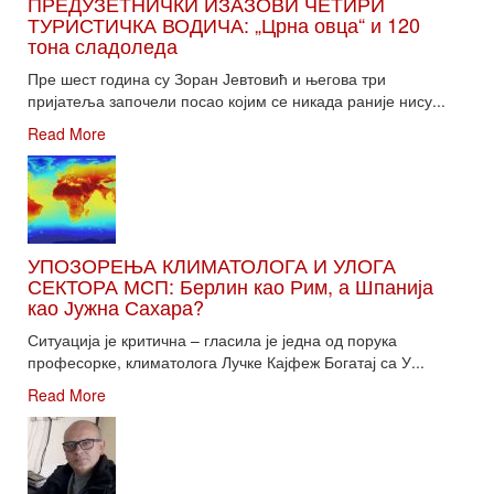
ПРЕДУЗЕТНИЧКИ ИЗАЗОВИ ЧЕТИРИ
ТУРИСТИЧКА ВОДИЧА: „Црна овца“ и 120
тона сладоледа
Пре шест година су Зоран Јевтовић и његова три
пријатеља започели посао којим се никада раније нису...
Read More
УПОЗОРЕЊА КЛИМАТОЛОГА И УЛОГА
СЕКТОРА МСП: Берлин као Рим, а Шпанија
као Јужна Сахара?
Ситуација је критична – гласила је једна од порука
професорке, климатолога Лучке Кајфеж Богатај са У...
Read More