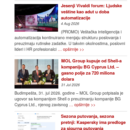
Jesenji Vivaldi forum: Ljudske
veštine kao adut u doba
automatizacije
4 Aug 2026
(PROMO) Veštačka inteligencija i
automatizacija kontinuirano menjaju strukturu poslovanja i
preuzimaju rutinske zadatke. U takvim okolnostima, poslovni
lideri i HR profesionalci
… opširnije >>
MOL Group kupuje od Shell-a
kompaniju BG Cyprus Ltd. –
gasno polje za 720 miliona
dolara
31 Jul 2026
Budimpešta, 31. jul 2026. godine – MOL Group potpisala je
ugovor sa kompanijom Shell o preuzimanju kompanije BG
Cyprus Ltd., njenog zavisnog
… opširnije >>
Sezona putovanja, sezona
pretnji: Kaspersky ima predloge
za sigurna putovanja