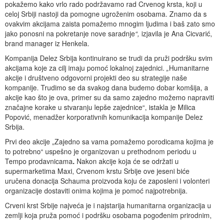
pokažemo kako vrlo rado podržavamo rad Crvenog krsta, koji u
celoj Srbiji nastoji da pomogne ugroženim osobama. Znamo da s
ovakvim akcijama zaista pomažemo mnogim ljudima i baš zato smo
jako ponosni na pokretanje nove saradnje
“,
izjavila je Ana Cicvarić,
brand manager iz Henkela.
Kompanija Delez Srbija kontinuirano se trudi da pruži podršku svim
akcijama koje za cilj imaju pomoć lokalnoj zajednici.
„
Humanitarne
akcije i društveno odgovorni projekti deo su strategije naše
kompanije. Trudimo se da svakog dana budemo dobar komšija, a
akcije kao što je ova, primer su da samo zajedno možemo napraviti
značajne korake u stvaranju lepše zajednice“, istakla je Milica
Popović, menadžer korporativnih komunikacija kompanije Delez
Srbija.
Prvi deo akcije „Zajedno sa vama pomažemo porodicama kojima je
to potrebno“ uspešno je organizovan u prethodnom periodu u
Tempo prodavnicama
.
Nakon akcije koja će se održati u
supermarketima Maxi, Crvenom krstu Srbije ove jeseni biće
uručena donacija Schauma proizvoda koju će zaposleni i volonteri
organizacije dostaviti onima kojima je pomoć najpotrebnija.
Crveni krst Srbije najveća je i najstarija humanitarna organizacija u
zemlji koja pruža pomoć i podršku osobama pogođenim prirodnim,