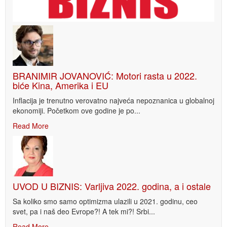
BRANIMIR JOVANOVIĆ: Motori rasta u 2022.
biće Kina, Amerika i EU
Inflacija je trenutno verovatno najveća nepoznanica u globalnoj
ekonomiji. Početkom ove godine je po...
Read More
UVOD U BIZNIS: Varljiva 2022. godina, a i ostale
Sa koliko smo samo optimizma ulazili u 2021. godinu, ceo
svet, pa i naš deo Evrope?! A tek mi?! Srbi...
Read More