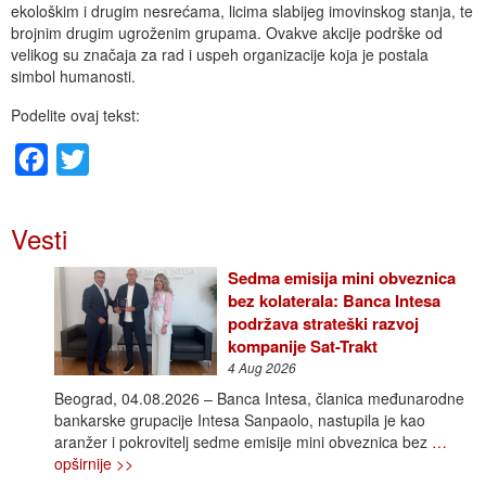
ekološkim i drugim nesrećama, licima slabijeg imovinskog stanja, te
brojnim drugim ugroženim grupama. Ovakve akcije podrške od
velikog su značaja za rad i uspeh organizacije koja je postala
simbol humanosti.
Podelite ovaj tekst:
Facebook
Twitter
Vesti
Sedma emisija mini obveznica
bez kolaterala: Banca Intesa
podržava strateški razvoj
kompanije Sat-Trakt
4 Aug 2026
Beograd, 04.08.2026 – Banca Intesa, članica međunarodne
bankarske grupacije Intesa Sanpaolo, nastupila je kao
aranžer i pokrovitelj sedme emisije mini obveznica bez
…
opširnije >>