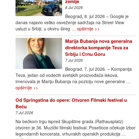
zemlje
8 Jul 2026
Beograd, 8. jul 2026 – Google je
danas najavio veliko osveženje sadržaja na Street View
usluzi u Srbiji, u okviru šireg
… opširnije >>
Marija Bubanja nova generalna
direktorka kompanije Teva za
Srbiju i Crnu Goru
7 Jul 2026
Beograd, 7. jul 2026. – Kompanija
Teva, jedan od vodećih svetskih proizvođača lekova,
imenovala je Mariju Bubanja na poziciju nove generalne
…
opširnije >>
Od Springstina do opere: Otvoren Filmski festival u
Beču
7 Jul 2026
Na bečkom trgu ispred Skupštine grada (Rathausplatz)
otvoren je 36. Muzički filmski festival. Posetioce očekuje izbor
legendarnih koncerata, vrhunskih operskih produkcija
…