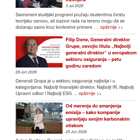
3 Jul 2026
Savremeni studijski programi pružaju studentima čvrstu
teorijsku osnovu, ali izazovi rada na terenu mogu da se
dočaraju samo kroz konkretne primere.
… opširnije >>
Filip Done, Generalni direktor
Grupe, osvojio titulu „Najbolji
generalni direktor“ u evropskom
sektoru osiguranja – petu
godinu zaredom
29 Jun 2026
Generali Grupa je u sektoru osiguranja najbolja i u
kategorijama: Najbolji finansijski direktor, Najbolji IR, Najbolji
Upravni odbor i Najbolji ESG
… opširnije >>
Od merenja do smanjenja
emisija – kako kompanije
upravljaju svojim karbonskim
otiskom
25 Jun 2026