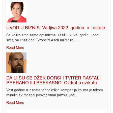
UVOD U BIZNIS: Varljiva 2022. godina, a i ostale
Sa koliko smo samo optimizma ulazili u 2021. godinu, ceo
svet, pa i naš deo Evrope?! A tek mi?! Srbi...
Read More
DA LI SU SE DŽEK DORSI I TVITER RASTALI
PRERANO ILI PREKASNO: Cvrkut o cvrkutu
Vest godine iz esnafa tehnoloških kompanija kojima je tokom
minulih 12 meseci posvećivana pažnja već...
Read More