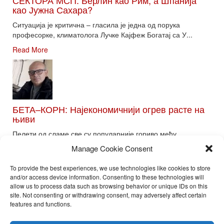
као Јужна Сахара?
Ситуација је критична – гласила је једна од порука
професорке, климатолога Лучке Кајфеж Богатај са У...
Read More
БЕТА–КОРН: Најекономичнији огрев расте на
њиви
Пелети од сламе све су популарније гориво међу
потрошачима. Главне препреке већoj производњи овог ог...
Manage Cookie Consent
Read More
To provide the best experiences, we use technologies like cookies to store
and/or access device information. Consenting to these technologies will
allow us to process data such as browsing behavior or unique IDs on this
site. Not consenting or withdrawing consent, may adversely affect certain
Toggle
features and functions.
naviga
Nira Press d.o.o.