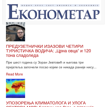
ПРЕДУЗЕТНИЧКИ ИЗАЗОВИ ЧЕТИРИ
ТУРИСТИЧКА ВОДИЧА: „Црна овца“ и 120
тона сладоледа
Пре шест година су Зоран Јевтовић и његова три
пријатеља започели посао којим се никада раније нису...
Read More
УПОЗОРЕЊА КЛИМАТОЛОГА И УЛОГА
СЕКТОРА МСП: Берлин као Рим, а Шпанија