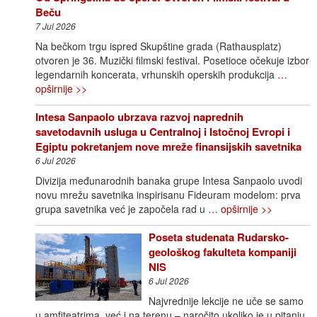
Beču
7 Jul 2026
Na bečkom trgu ispred Skupštine grada (Rathausplatz)
otvoren je 36. Muzički filmski festival. Posetioce očekuje izbor
legendarnih koncerata, vrhunskih operskih produkcija
…
opširnije >>
Intesa Sanpaolo ubrzava razvoj naprednih
savetodavnih usluga u Centralnoj i Istočnoj Evropi i
Egiptu pokretanjem nove mreže finansijskih savetnika
6 Jul 2026
Divizija međunarodnih banaka grupe Intesa Sanpaolo uvodi
novu mrežu savetnika inspirisanu Fideuram modelom: prva
grupa savetnika već je započela rad u
… opširnije >>
Poseta studenata Rudarsko-
geološkog fakulteta kompaniji
NIS
6 Jul 2026
Najvrednije lekcije ne uče se samo
u amfiteatrima, već i na terenu – naročito ukoliko je u pitanju