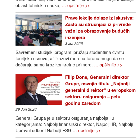
oblast tehničkih nauka,
… opširnije >>
Prave lekcije dolaze iz iskustva:
Zašto su stručnjaci iz privrede
važni za obrazovanje budućih
inženjera
3 Jul 2026
Savremeni studijski programi pružaju studentima čvrstu
teorijsku osnovu, ali izazovi rada na terenu mogu da se
dočaraju samo kroz konkretne primere.
… opširnije >>
Filip Done, Generalni direktor
Grupe, osvojio titulu „Najbolji
generalni direktor“ u evropskom
sektoru osiguranja – petu
godinu zaredom
29 Jun 2026
Generali Grupa je u sektoru osiguranja najbolja i u
kategorijama: Najbolji finansijski direktor, Najbolji IR, Najbolji
Upravni odbor i Najbolji ESG
… opširnije >>