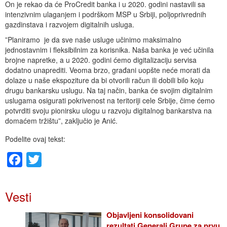
On je rekao da će ProCredit banka i u 2020. godini nastavili sa
intenzivnim ulaganjem i podrškom MSP u Srbiji, poljoprivrednih
gazdinstava i razvojem digitalnih usluga.
”Planiramo je da sve naše usluge učinimo maksimalno
jednostavnim i fleksibilnim za korisnika. Naša banka je već učinila
brojne napretke, a u 2020. godini ćemo digitalizaciju servisa
dodatno unaprediti. Veoma brzo, građani uopšte neće morati da
dolaze u naše ekspoziture da bi otvorili račun ili dobili bilo koju
drugu bankarsku uslugu. Na taj način, banka će svojim digitalnim
uslugama osigurati pokrivenost na teritoriji cele Srbije, čime ćemo
potvrditi svoju pionirsku ulogu u razvoju digitalnog bankarstva na
domaćem tržištu”, zaključio je Anić.
Podelite ovaj tekst:
Facebook
Twitter
Vesti
Objavljeni konsolidovani
rezultati Generali Grupe za prvu