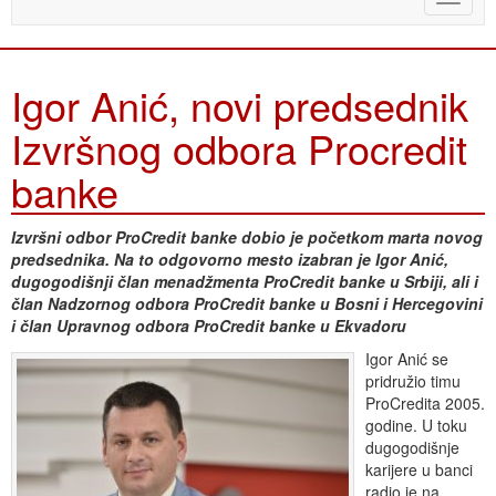
naviga
Igor Anić, novi predsednik
Izvršnog odbora Procredit
banke
Izvršni odbor ProCredit banke dobio je početkom marta novog
predsednika. Na to odgovorno mesto izabran je Igor Anić,
dugogodišnji član menadžmenta ProCredit banke u Srbiji, ali i
član Nadzornog odbora ProCredit banke u Bosni i Hercegovini
i član Upravnog odbora ProCredit banke u Ekvadoru
Igor Anić se
pridružio timu
ProCredita 2005.
godine. U toku
dugogodišnje
karijere u banci
radio je na