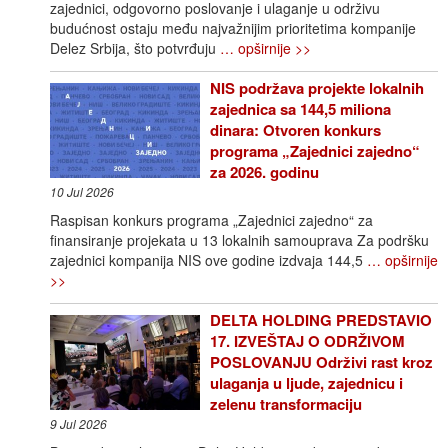
zajednici, odgovorno poslovanje i ulaganje u održivu
budućnost ostaju među najvažnijim prioritetima kompanije
Delez Srbija, što potvrđuju
… opširnije >>
NIS podržava projekte lokalnih
zajednica sa 144,5 miliona
dinara: Otvoren konkurs
programa „Zajednici zajedno“
za 2026. godinu
10 Jul 2026
Raspisan konkurs programa „Zajednici zajedno“ za
finansiranje projekata u 13 lokalnih samouprava Za podršku
zajednici kompanija NIS ove godine izdvaja 144,5
… opširnije
>>
DELTA HOLDING PREDSTAVIO
17. IZVEŠTAJ O ODRŽIVOM
POSLOVANJU Održivi rast kroz
ulaganja u ljude, zajednicu i
zelenu transformaciju
9 Jul 2026