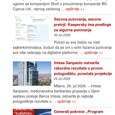
ugovor sa kompanijom Shell o preuzimanju kompanije BG
Cyprus Ltd., njenog zavisnog
… opširnije >>
Sezona putovanja, sezona
pretnji: Kaspersky ima predloge
za sigurna putovanja
30 Jul 2026
Putnici su sve češće na meti
sajberkriminalaca, budući da se oni u svim fazama putovanja
sve više oslanjaju na digitalne platforme.
… opširnije >>
Intesa Sanpaolo ostvarila
rekordne rezultate u prvom
polugodištu, povećala projekcije
29 Jul 2026
Milano, 29. jul 2026. – Intesa
Sanpaolo, međunarodna bankarska grupacija u čijem
sastavu posluje Banca Intesa, ostvarila je najbolje
polugodišnje rezultate u
… opširnije >>
Generali pokreće „Program