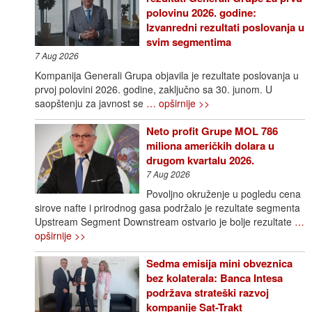
polovinu 2026. godine:
Izvanredni rezultati poslovanja u
svim segmentima
7 Aug 2026
Kompanija Generali Grupa objavila je rezultate poslovanja u
prvoj polovini 2026. godine, zaključno sa 30. junom. U
saopštenju za javnost se
… opširnije >>
Neto profit Grupe MOL 786
miliona američkih dolara u
drugom kvartalu 2026.
7 Aug 2026
Povoljno okruženje u pogledu cena
sirove nafte i prirodnog gasa podržalo je rezultate segmenta
Upstream Segment Downstream ostvario je bolje rezultate
…
opširnije >>
Sedma emisija mini obveznica
bez kolaterala: Banca Intesa
podržava strateški razvoj
kompanije Sat-Trakt