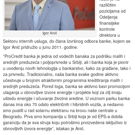
različitim
pozicijama od
Odeljenja
finansijske
kontrole
Igor Anić
direktora u
Sektoru internih usluga, do člana Izvršnog odbora banke, kojem se
Igor Anić pridružio u junu 2011. godine.
”ProCredit banka je jedna od vodećih banaka za podršku malih i
srednjih preduzeća i poljoprivrede u Srbiji, ali i banka koja je pionir
u uvođenju novih tehnologija u bankarstvo, kako za građane, tako i
za privredu. Tradicionalno, naša banka svake godine aktivno
učestvuje u brojnim atraktivnim programima kreditiranja malih i
srednjih preduzeća. Pored toga, banka se aktivno bavi promocijom
ulaganja u obnovljive izvore energije i projekte koji za cilj imaju
uštedu energije i očuvanje životne sredine. U voznom parku banka
danas ima oko 70 odsto električnih i hibridnih vozila, a nedavno
smo pustili u rad solarnu elektranu na krovu naše centrale u
Beogradu. Prva smo kompanija u Srbiji koja je od EPS-a dobila
garanciju da je sva struja koju potrošimo proizvedena isključivo iz
obnovljivih izvora energije”, istakao je Anić.