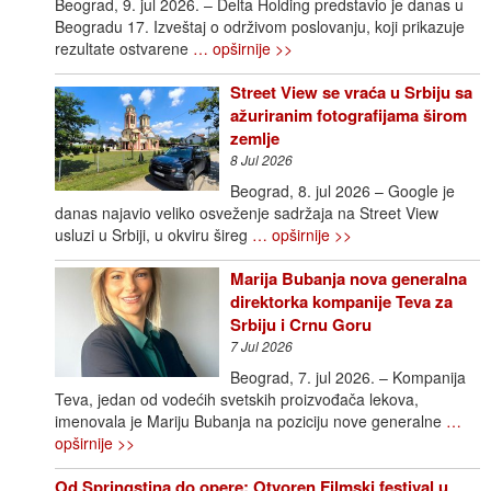
Beograd, 9. jul 2026. – Delta Holding predstavio je danas u
Beogradu 17. Izveštaj o održivom poslovanju, koji prikazuje
rezultate ostvarene
… opširnije >>
Street View se vraća u Srbiju sa
ažuriranim fotografijama širom
zemlje
8 Jul 2026
Beograd, 8. jul 2026 – Google je
danas najavio veliko osveženje sadržaja na Street View
usluzi u Srbiji, u okviru šireg
… opširnije >>
Marija Bubanja nova generalna
direktorka kompanije Teva za
Srbiju i Crnu Goru
7 Jul 2026
Beograd, 7. jul 2026. – Kompanija
Teva, jedan od vodećih svetskih proizvođača lekova,
imenovala je Mariju Bubanja na poziciju nove generalne
…
opširnije >>
Od Springstina do opere: Otvoren Filmski festival u