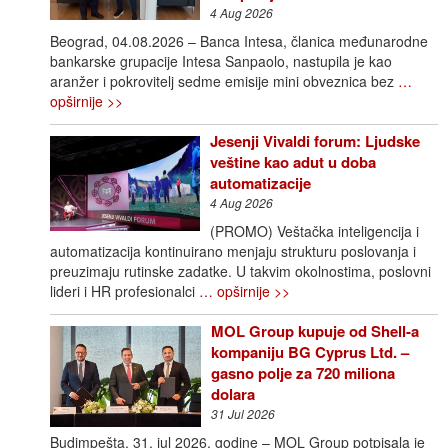
4 Aug 2026
Beograd, 04.08.2026 – Banca Intesa, članica međunarodne
bankarske grupacije Intesa Sanpaolo, nastupila je kao
aranžer i pokrovitelj sedme emisije mini obveznica bez
…
opširnije >>
Jesenji Vivaldi forum: Ljudske
veštine kao adut u doba
automatizacije
4 Aug 2026
(PROMO) Veštačka inteligencija i
automatizacija kontinuirano menjaju strukturu poslovanja i
preuzimaju rutinske zadatke. U takvim okolnostima, poslovni
lideri i HR profesionalci
… opširnije >>
MOL Group kupuje od Shell-a
kompaniju BG Cyprus Ltd. –
gasno polje za 720 miliona
dolara
31 Jul 2026
Budimpešta, 31. jul 2026. godine – MOL Group potpisala je