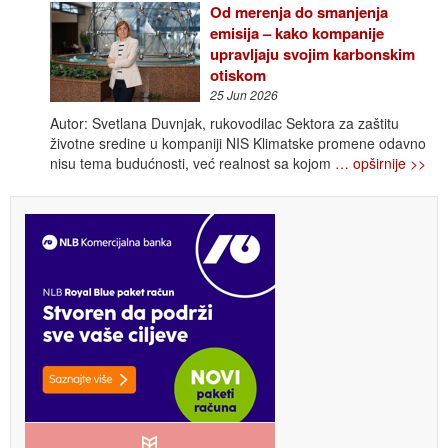
Od merenja do smanjenja
emisija – kako kompanije
upravljaju svojim karbonskim
otiskom
25 Jun 2026
Autor: Svetlana Duvnjak, rukovodilac Sektora za zaštitu
životne sredine u kompaniji NIS Klimatske promene odavno
nisu tema budućnosti, već realnost sa kojom
… opširnije >>