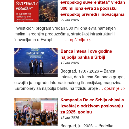
evropskog suvereniteta“ vredan
300 miliona evra za podršku
evropskoj privredi i inovacijama
27 Jul 2026
Investicioni program vredan 300 miliona evra namenjen
malim i srednjim preduzećima, strateškoj infrastrukturi i
inovacijama u Evropi
… opširnije >>
Banca Intesa i ove godine
najbolja banka u Srbiji
17 Jul 2026
Beograd, 17.07.2026 – Banca
Intesa, deo Intesa Sanpaolo grupe,
osvojila je nagradu internacionalnog finansijskog magazina
Euromoney za najbolju banku na tržištu Srbije
… opširnije >>
Kompanija Delez Srbija objavila
Izveštaj o održivom poslovanju
za 2025. godinu
16 Jul 2026
Beograd, jul 2026. – Podrška