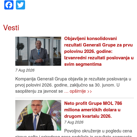
Facebook
Twitter
Vesti
Objavljeni konsolidovani
rezultati Generali Grupe za prvu
polovinu 2026. godine:
Izvanredni rezultati poslovanja u
svim segmentima
7 Aug 2026
Kompanija Generali Grupa objavila je rezultate poslovanja u
prvoj polovini 2026. godine, zaključno sa 30. junom. U
saopštenju za javnost se
… opširnije >>
Neto profit Grupe MOL 786
miliona američkih dolara u
drugom kvartalu 2026.
7 Aug 2026
Povoljno okruženje u pogledu cena
sirove nafte i prirodnog gasa podržalo je rezultate segmenta