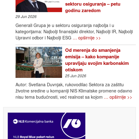
sektoru osiguranja – petu
godinu zaredom
29 Jun 2026
Generali Grupa je u sektoru osiguranja najbolja i u
kategorijama: Najbolji finansijski direktor, Najbolji IR, Najbolji
Upravni odbor i Najbolji ESG
… opširnije >>
Od merenja do smanjenja
emisija – kako kompanije
upravljaju svojim karbonskim
otiskom
25 Jun 2026
Autor: Svetlana Duvnjak, rukovodilac Sektora za zaštitu
životne sredine u kompaniji NIS Klimatske promene odavno
nisu tema budućnosti, već realnost sa kojom
… opširnije >>