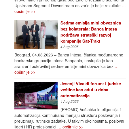
Upstream Segment Downstream ostvario je bolje rezultate
…
opširnije >>
Sedma emisija mini obveznica
bez kolaterala: Banca Intesa
podržava strateški razvoj
kompanije Sat-Trakt
4 Aug 2026
Beograd, 04.08.2026 – Banca Intesa, članica međunarodne
bankarske grupacije Intesa Sanpaolo, nastupila je kao
aranžer i pokrovitelj sedme emisije mini obveznica bez
…
opširnije >>
Jesenji Vivaldi forum: Ljudske
veštine kao adut u doba
automatizacije
4 Aug 2026
(PROMO) Veštačka inteligencija i
automatizacija kontinuirano menjaju strukturu poslovanja i
preuzimaju rutinske zadatke. U takvim okolnostima, poslovni
lideri i HR profesionalci
… opširnije >>