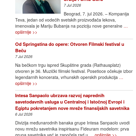
7 Jul 2026
Beograd, 7. jul 2026. – Kompanija
Teva, jedan od vodećih svetskih proizvođača lekova,
imenovala je Mariju Bubanja na poziciju nove generalne
…
opširnije >>
Od Springstina do opere: Otvoren Filmski festival u
Beču
7 Jul 2026
Na bečkom trgu ispred Skupštine grada (Rathausplatz)
otvoren je 36. Muzički filmski festival. Posetioce očekuje izbor
legendarnih koncerata, vrhunskih operskih produkcija
…
opširnije >>
Intesa Sanpaolo ubrzava razvoj naprednih
savetodavnih usluga u Centralnoj i Istočnoj Evropi i
Egiptu pokretanjem nove mreže finansijskih savetnika
6 Jul 2026
Divizija međunarodnih banaka grupe Intesa Sanpaolo uvodi
novu mrežu savetnika inspirisanu Fideuram modelom: prva
grupa savetnika već je započela rad u
… opširnije >>