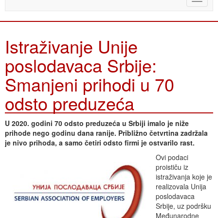
naviga
Istraživanje Unije
poslodavaca Srbije:
Smanjeni prihodi u 70
odsto preduzeća
U 2020. godini 70 odsto preduzeća u Srbiji imalo je niže
prihode nego godinu dana ranije. Približno četvrtina zadržala
je nivo prihoda, a samo četiri odsto firmi je ostvarilo rast.
Ovi podaci
proističu iz
istraživanja koje je
realizovala Unija
poslodavaca
Srbije, uz podršku
Međunarodne