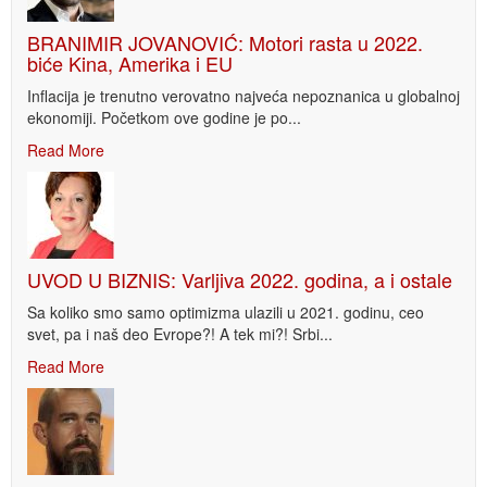
BRANIMIR JOVANOVIĆ: Motori rasta u 2022.
biće Kina, Amerika i EU
Inflacija je trenutno verovatno najveća nepoznanica u globalnoj
ekonomiji. Početkom ove godine je po...
Read More
UVOD U BIZNIS: Varljiva 2022. godina, a i ostale
Sa koliko smo samo optimizma ulazili u 2021. godinu, ceo
svet, pa i naš deo Evrope?! A tek mi?! Srbi...
Read More