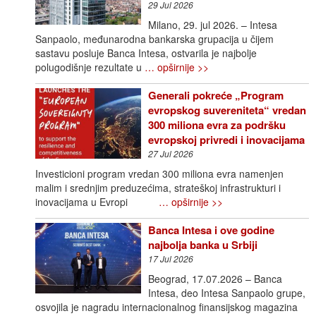
29 Jul 2026
Milano, 29. jul 2026. – Intesa
Sanpaolo, međunarodna bankarska grupacija u čijem
sastavu posluje Banca Intesa, ostvarila je najbolje
polugodišnje rezultate u
… opširnije >>
Generali pokreće „Program
evropskog suvereniteta“ vredan
300 miliona evra za podršku
evropskoj privredi i inovacijama
27 Jul 2026
Investicioni program vredan 300 miliona evra namenjen
malim i srednjim preduzećima, strateškoj infrastrukturi i
inovacijama u Evropi
… opširnije >>
Banca Intesa i ove godine
najbolja banka u Srbiji
17 Jul 2026
Beograd, 17.07.2026 – Banca
Intesa, deo Intesa Sanpaolo grupe,
osvojila je nagradu internacionalnog finansijskog magazina