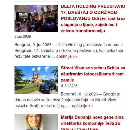
DELTA HOLDING PREDSTAVIO
17. IZVEŠTAJ O ODRŽIVOM
POSLOVANJU Održivi rast kroz
ulaganja u ljude, zajednicu i
zelenu transformaciju
9 Jul 2026
Beograd, 9. jul 2026. – Delta Holding predstavio je danas u
Beogradu 17. Izveštaj o održivom poslovanju, koji prikazuje
rezultate ostvarene
… opširnije >>
Street View se vraća u Srbiju sa
ažuriranim fotografijama širom
zemlje
8 Jul 2026
Beograd, 8. jul 2026 – Google je
danas najavio veliko osveženje sadržaja na Street View
usluzi u Srbiji, u okviru šireg
… opširnije >>
Marija Bubanja nova generalna
direktorka kompanije Teva za
Srbiju i Crnu Goru