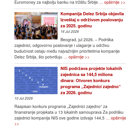
Euromoney za najbolju banku na tržištu Srbije
… opširnije >>
Kompanija Delez Srbija objavila
Izveštaj o održivom poslovanju
za 2025. godinu
16 Jul 2026
Beograd, jul 2026. – Podrška
zajednici, odgovorno poslovanje i ulaganje u održivu
budućnost ostaju među najvažnijim prioritetima kompanije
Delez Srbija, što potvrđuju
… opširnije >>
NIS podržava projekte lokalnih
zajednica sa 144,5 miliona
dinara: Otvoren konkurs
programa „Zajednici zajedno“
za 2026. godinu
10 Jul 2026
Raspisan konkurs programa „Zajednici zajedno“ za
finansiranje projekata u 13 lokalnih samouprava Za podršku
zajednici kompanija NIS ove godine izdvaja 144,5
… opširnije
>>