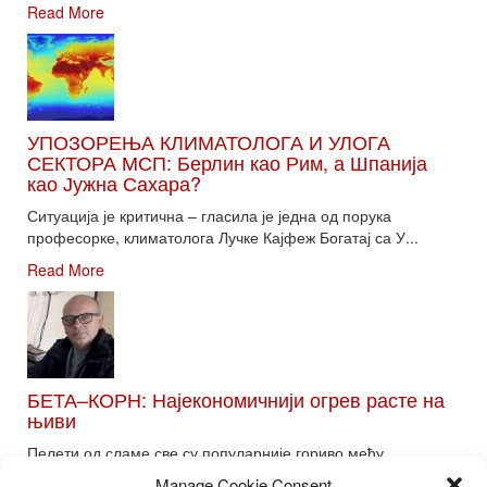
Read More
УПОЗОРЕЊА КЛИМАТОЛОГА И УЛОГА
СЕКТОРА МСП: Берлин као Рим, а Шпанија
као Јужна Сахара?
Ситуација је критична – гласила је једна од порука
професорке, климатолога Лучке Кајфеж Богатај са У...
Read More
БЕТА–КОРН: Најекономичнији огрев расте на
њиви
Пелети од сламе све су популарније гориво међу
потрошачима. Главне препреке већoj производњи овог ог...
Manage Cookie Consent