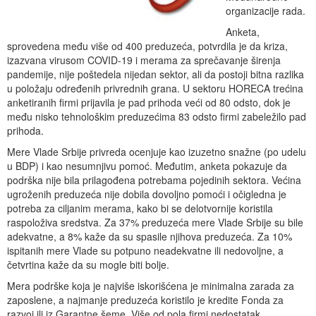
organizacije rada.
Anketa,
sprovedena među više od 400 preduzeća, potvrdila je da kriza,
izazvana virusom COVID-19 i merama za sprečavanje širenja
pandemije, nije poštedela nijedan sektor, ali da postoji bitna razlika
u položaju određenih privrednih grana. U sektoru HORECA trećina
anketiranih firmi prijavila je pad prihoda veći od 80 odsto, dok je
među nisko tehnološkim preduzećima 83 odsto firmi zabeležilo pad
prihoda.
Mere Vlade Srbije privreda ocenjuje kao izuzetno snažne (po udelu
u BDP) i kao nesumnjivu pomoć. Međutim, anketa pokazuje da
podrška nije bila prilagođena potrebama pojedinih sektora. Većina
ugroženih preduzeća nije dobila dovoljno pomoći i očigledna je
potreba za ciljanim merama, kako bi se delotvornije koristila
raspoloživa sredstva. Za 37% preduzeća mere Vlade Srbije su bile
adekvatne, a 8% kaže da su spasile njihova preduzeća. Za 10%
ispitanih mere Vlade su potpuno neadekvatne ili nedovoljne, a
četvrtina kaže da su mogle biti bolje.
Mera podrške koja je najviše iskorišćena je minimalna zarada za
zaposlene, a najmanje preduzeća koristilo je kredite Fonda za
razvoj ili iz Garantne šeme. Više od pola firmi nedostatak