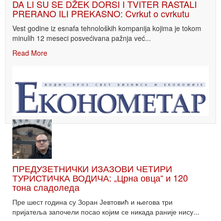
DA LI SU SE DŽEK DORSI I TVITER RASTALI
PRERANO ILI PREKASNO: Cvrkut o cvrkutu
Vest godine iz esnafa tehnoloških kompanija kojima je tokom
minulih 12 meseci posvećivana pažnja već...
Read More
ПРЕДУЗЕТНИЧКИ ИЗАЗОВИ ЧЕТИРИ
ТУРИСТИЧКА ВОДИЧА: „Црна овца“ и 120
тона сладоледа
Пре шест година су Зоран Јевтовић и његова три
пријатеља започели посао којим се никада раније нису...