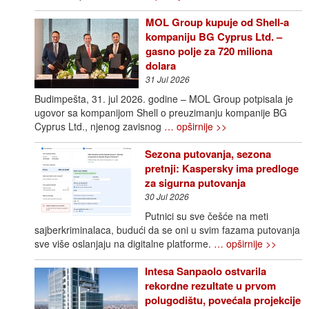
MOL Group kupuje od Shell-a
kompaniju BG Cyprus Ltd. –
gasno polje za 720 miliona
dolara
31 Jul 2026
Budimpešta, 31. jul 2026. godine – MOL Group potpisala je
ugovor sa kompanijom Shell o preuzimanju kompanije BG
Cyprus Ltd., njenog zavisnog
… opširnije >>
Sezona putovanja, sezona
pretnji: Kaspersky ima predloge
za sigurna putovanja
30 Jul 2026
Putnici su sve češće na meti
sajberkriminalaca, budući da se oni u svim fazama putovanja
sve više oslanjaju na digitalne platforme.
… opširnije >>
Intesa Sanpaolo ostvarila
rekordne rezultate u prvom
polugodištu, povećala projekcije