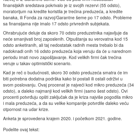
finansijskih sredstava pokrivalo je iz svojih rezervi (55 odsto),
moratorijum na kredite koristila je trećina preduzeća, a kredite
banaka, ili Fonda za razvoj/Garantne šeme po 17 odsto. Probleme
sa finansijama nije imalo 17 odsto privrednih subjekata.
Ohrabrujuće deluje da skoro 70 odsto preduzetnika najavljuje da
neće smanjivati broj zaposlenih. Otpuštanja su verovatna kod 15
odsto anketiranih, ali taj nedostatak radnih mesta trebalo bi da
nadoknadi onih 16 odsto preduzeća koja veruju da će u narednom
periodu imati novo zapošljavanje. Kod velikih firmi čak trećina
veruje u takav optimistički scenario.
Kad je reč o budućnosti, skoro 30 odsto preduzeća smatra će im
biti potrebna dodatna podrška kako bi postali ili ostali održivi u
svom poslovanju. Ovaj procenat je najveći kod mikro preduzeća (34
odsto), a daleko najmanji kod velikih firmi (samo šest odsto). Ovi
procenti potvrđuju opšti zaključak da je kriza najviše pogodila mikro
i mala preduzeća, a da su velike kompanije potvrdile daleko veću
otpornost na udar krize.
Anketa je sprovedena krajem 2020. i početkom 2021. godine.
Podelite ovaj tekst: