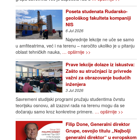
Poseta studenata Rudarsko-
geološkog fakulteta kompaniji
NIS
6 Jul 2026
Najvrednije lekcije ne uče se samo
u amfiteatrima, već i na terenu – naročito ukoliko je u pitanju
oblast tehničkih nauka,
… opširnije >>
Prave lekcije dolaze iz iskustva:
Zašto su stručnjaci iz privrede
važni za obrazovanje budućih
inženjera
3 Jul 2026
Savremeni studijski programi pružaju studentima čvrstu
teorijsku osnovu, ali izazovi rada na terenu mogu da se
dočaraju samo kroz konkretne primere.
… opširnije >>
Filip Done, Generalni direktor
Grupe, osvojio titulu „Najbolji
generalni direktor“ u evropskom