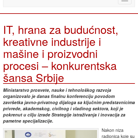
naviga
IT, hrana za budućnost,
kreativne industrije i
mašine i proizvodni
procesi – konkurentska
šansa Srbije
Ministarstvo prosvete, nauke i tehnološkog razvoja
organizovalo je danas finalnu konferenciju povodom
završetka javno-privatnog dijaloga sa ključnim predstavnicima
privrede, akademskog, civilnog i vladinog sektora, koji je
pokrenut u cilju izrade Strategije istraživanja i inovacija za
pametne specijalizacije.
Nakon niza
radionica koje su