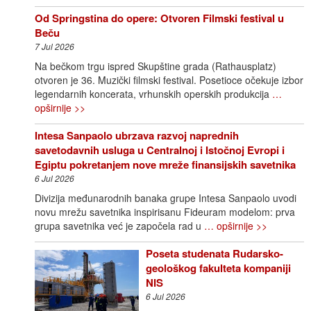
Od Springstina do opere: Otvoren Filmski festival u
Beču
7 Jul 2026
Na bečkom trgu ispred Skupštine grada (Rathausplatz)
otvoren je 36. Muzički filmski festival. Posetioce očekuje izbor
legendarnih koncerata, vrhunskih operskih produkcija
…
opširnije >>
Intesa Sanpaolo ubrzava razvoj naprednih
savetodavnih usluga u Centralnoj i Istočnoj Evropi i
Egiptu pokretanjem nove mreže finansijskih savetnika
6 Jul 2026
Divizija međunarodnih banaka grupe Intesa Sanpaolo uvodi
novu mrežu savetnika inspirisanu Fideuram modelom: prva
grupa savetnika već je započela rad u
… opširnije >>
Poseta studenata Rudarsko-
geološkog fakulteta kompaniji
NIS
6 Jul 2026