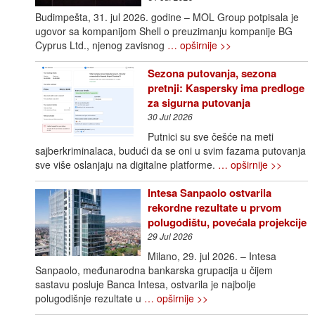
Budimpešta, 31. jul 2026. godine – MOL Group potpisala je
ugovor sa kompanijom Shell o preuzimanju kompanije BG
Cyprus Ltd., njenog zavisnog
… opširnije >>
Sezona putovanja, sezona
pretnji: Kaspersky ima predloge
za sigurna putovanja
30 Jul 2026
Putnici su sve češće na meti
sajberkriminalaca, budući da se oni u svim fazama putovanja
sve više oslanjaju na digitalne platforme.
… opširnije >>
Intesa Sanpaolo ostvarila
rekordne rezultate u prvom
polugodištu, povećala projekcije
29 Jul 2026
Milano, 29. jul 2026. – Intesa
Sanpaolo, međunarodna bankarska grupacija u čijem
sastavu posluje Banca Intesa, ostvarila je najbolje
polugodišnje rezultate u
… opširnije >>