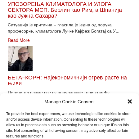
УПОЗОРЕЊА КЛИМАТОЛОГА И УЛОГА
СЕКТОРА МСП: Берлин као Рим, а Шпанија
као Јужна Сахара?
Ситуација је критична – гласила је једна од порука
професорке, климатолога Лучке Кајфеж Богатај са У...
Read More
БЕТА–КОРН: Најекономичнији огрев расте на
њиви
Пелети од сламе све су популарније гориво међу
потрошачима. Главне препреке већoj производњи овог ог...
Manage Cookie Consent
Read More
To provide the best experiences, we use technologies like cookies to store
and/or access device information. Consenting to these technologies will
allow us to process data such as browsing behavior or unique IDs on this
site. Not consenting or withdrawing consent, may adversely affect certain
Toggle
features and functions.
naviga