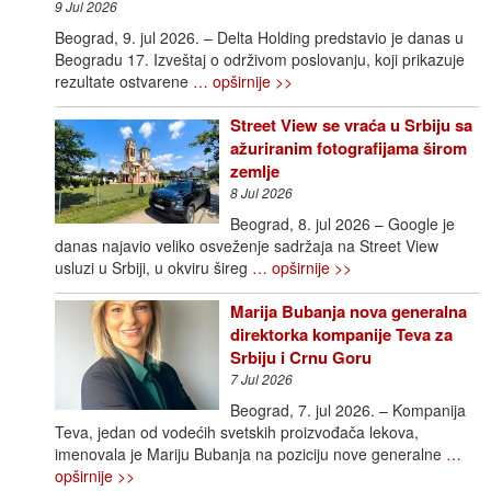
9 Jul 2026
Beograd, 9. jul 2026. – Delta Holding predstavio je danas u
Beogradu 17. Izveštaj o održivom poslovanju, koji prikazuje
rezultate ostvarene
… opširnije >>
Street View se vraća u Srbiju sa
ažuriranim fotografijama širom
zemlje
8 Jul 2026
Beograd, 8. jul 2026 – Google je
danas najavio veliko osveženje sadržaja na Street View
usluzi u Srbiji, u okviru šireg
… opširnije >>
Marija Bubanja nova generalna
direktorka kompanije Teva za
Srbiju i Crnu Goru
7 Jul 2026
Beograd, 7. jul 2026. – Kompanija
Teva, jedan od vodećih svetskih proizvođača lekova,
imenovala je Mariju Bubanja na poziciju nove generalne
…
opširnije >>