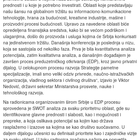
prednosti i u koje je potrebno investirati. Oblasti koje predstavljaju
našu šansu na globalnom tržištu su informaciono-komunikacione
tehnologije, hrana za budućnost, kreativne industrije, mašine i
proizvodni procesi budućnosti. Upravo za navedene oblasti biće
opredeljena finansijska sredstva, kako bi se većom podrškom i
ulaganjima, došlo do proizvoda i usluga kojima će Srbija konkurisati
na jedinstvenom tržištu. Današnja konferencija je poslednja u nizu,
koja se sastojala od nekoliko faza. Prva je bila kvantitativna analiza
potencijala, zatim kvalitativna analiza, a današnjim događajem je
završen proces preduzetničkog otkrivanja (EDP), kroz javno privatni
dijalog. U celokupnom procesu razvoja Strategije pametne
specijalizacije, imali smo veliki odziv privrede, naučno-istraživačkih
organizacija, vladinog sektora i civilnog društva“, izjavio je Viktor
Nedović, državni sekretar Ministarstva prosvete, nauke i
tehnološkog razvoja.
Na radionicama organizovanim širom Srbije u EDP procesu
sprovedena je SWOT analiza za svaku prioritetnu oblast, gde su
identifikovane glavne prednosti i slabosti, kao i mogućnosti i
prepreke, a koja oslikava potencijal sa kojim kao država
rasplažemo i izazove sa kojima se kao društvo suočavamo. U
daljem dijalogu učesnici su definisali prioritete kao i zajedničke vizije
za svaku oblast. U toku radionica značajna pažnja se posvetila