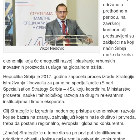
održane u
prethodnom
periodu, na
završnoj
konferenciji
predstavljeni su
zaključci na koji
način Srbija
Viktor Nedović
može da kreira
ekonomiju koja će omogućiti razvoj i plasiranje vrhunskih
inovativnih proizvoda i usluga na globalnom tržištu.
Republika Srbija je 2017. godine započela proces izrade Strategije
istraživanja i inovacija za pametne specijalizacije (Smart
Specialisation Strategy Serbia – 4S), koju koordinira Ministarstvo
prosvete, nauke i tehnološkog razvoja sa drugim relevantnim
institucijama i timom eksperata.
Cilj Strategije je izgradnja modernog pristupa ekonomskom razvoju
koji se bazira na znanju, zahvaljujući kojem naše društvo i privreda,
treba da postanu regionalno, evropski i globalno konkurentni.
„Značaj Strategije je u tome što su po prvi put identifikovane
prioritetne oblasti u kojima naša zemlja ostvaruje konkurentne