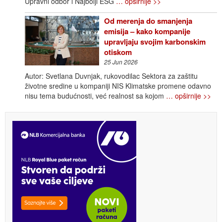
Upravni odbor i Najbolji ESG
… opširnije >>
Od merenja do smanjenja
emisija – kako kompanije
upravljaju svojim karbonskim
otiskom
25 Jun 2026
Autor: Svetlana Duvnjak, rukovodilac Sektora za zaštitu
životne sredine u kompaniji NIS Klimatske promene odavno
nisu tema budućnosti, već realnost sa kojom
… opširnije >>