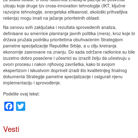
uticaju koje druge tzv cross-innovation tehnologije (IKT, ključne
razvojne tehnologije, energetska efikasnost, ekološki prihvatljiva
rešenja) mogu imati na jačanje prioritetnih oblasti.
Na osnovu svih zaključaka i rezultata sprovedenih analiza,
definisane su smernice planiranja javnih politika (mera), kroz koje bi
država pružala podršku prioritetima obuhvaćenim Strategijom
pametne specijalizacije Republike Srbije, a u cilju kreiranja
ekonomije zasnovane na znanju. Do sada održane radionice su bile
izuzetno dobro posećene i učesnici su izrazili želju da učestvuju u
ovom procesu i nakon njihovog završetka, kako bi svojom
ekspertizom i iskustvom doprineli izradi što kvalitetnijeg finalnog
dokumenta Strategije pametne specijalizacije i osigurali njenu
implementaciju i sprovođenje.
Podelite ovaj tekst:
Facebook
Twitter
Vesti