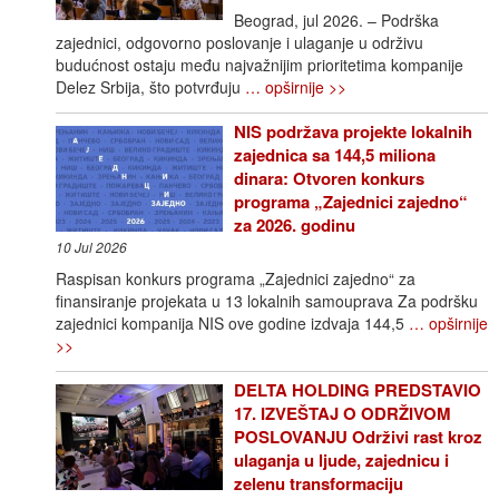
Beograd, jul 2026. – Podrška
zajednici, odgovorno poslovanje i ulaganje u održivu
budućnost ostaju među najvažnijim prioritetima kompanije
Delez Srbija, što potvrđuju
… opširnije >>
NIS podržava projekte lokalnih
zajednica sa 144,5 miliona
dinara: Otvoren konkurs
programa „Zajednici zajedno“
za 2026. godinu
10 Jul 2026
Raspisan konkurs programa „Zajednici zajedno“ za
finansiranje projekata u 13 lokalnih samouprava Za podršku
zajednici kompanija NIS ove godine izdvaja 144,5
… opširnije
>>
DELTA HOLDING PREDSTAVIO
17. IZVEŠTAJ O ODRŽIVOM
POSLOVANJU Održivi rast kroz
ulaganja u ljude, zajednicu i
zelenu transformaciju