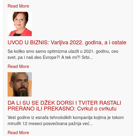
Read More
UVOD U BIZNIS: Varljiva 2022. godina, a i ostale
Sa koliko smo samo optimizma ulazili u 2021. godinu, ceo
svet, pa i naš deo Evrope?! A tek mi?! Srbi...
Read More
DA LI SU SE DŽEK DORSI I TVITER RASTALI
PRERANO ILI PREKASNO: Cvrkut o cvrkutu
Vest godine iz esnafa tehnoloških kompanija kojima je tokom
minulih 12 meseci posvećivana pažnja već...
Read More