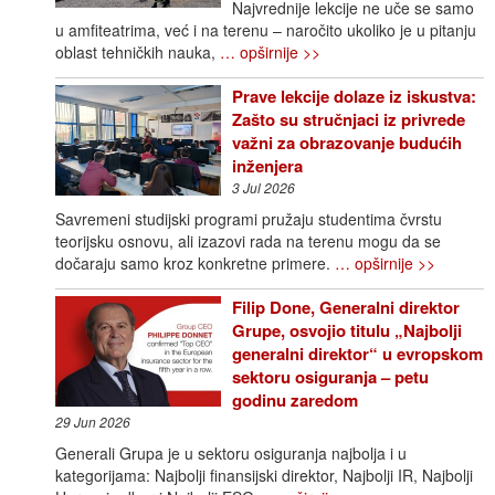
Najvrednije lekcije ne uče se samo
u amfiteatrima, već i na terenu – naročito ukoliko je u pitanju
oblast tehničkih nauka,
… opširnije >>
Prave lekcije dolaze iz iskustva:
Zašto su stručnjaci iz privrede
važni za obrazovanje budućih
inženjera
3 Jul 2026
Savremeni studijski programi pružaju studentima čvrstu
teorijsku osnovu, ali izazovi rada na terenu mogu da se
dočaraju samo kroz konkretne primere.
… opširnije >>
Filip Done, Generalni direktor
Grupe, osvojio titulu „Najbolji
generalni direktor“ u evropskom
sektoru osiguranja – petu
godinu zaredom
29 Jun 2026
Generali Grupa je u sektoru osiguranja najbolja i u
kategorijama: Najbolji finansijski direktor, Najbolji IR, Najbolji