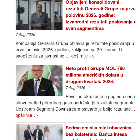
Objavljeni konsolidovani
rezultati Generali Grupe za prvu
polovinu 2026. godine:
Izvanredni rezultati poslovanja u
svim segmentima
7 Aug 2026
Kompanija Generali Grupa objavila je rezultate poslovanja u
prvoj polovini 2026. godine, zaključno sa 30. junom. U
saopštenju za javnost se
… opširnije >>
Neto profit Grupe MOL 786
miliona američkih dolara u
drugom kvartalu 2026.
7 Aug 2026
Povoljno okruženje u pogledu cena
sirove nafte i prirodnog gasa podržalo je rezultate segmenta
Upstream Segment Downstream ostvario je bolje rezultate
…
opširnije >>
Sedma emisija mini obveznica
bez kolaterala: Banca Intesa