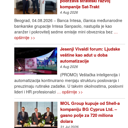
podržava strateški razvoj
kompanije Sat-Trakt
4 Aug 2026
Beograd, 04.08.2026 – Banca Intesa, članica međunarodne
bankarske grupacije Intesa Sanpaolo, nastupila je kao
aranžer i pokrovitelj sedme emisije mini obveznica bez
…
opširnije >>
Jesenji Vivaldi forum: Ljudske
veštine kao adut u doba
automatizacije
4 Aug 2026
(PROMO) Veštačka inteligencija i
automatizacija kontinuirano menjaju strukturu poslovanja i
preuzimaju rutinske zadatke. U takvim okolnostima, poslovni
lideri i HR profesionalci
… opširnije >>
MOL Group kupuje od Shell-a
kompaniju BG Cyprus Ltd. –
gasno polje za 720 miliona
dolara
31 Jul 2026