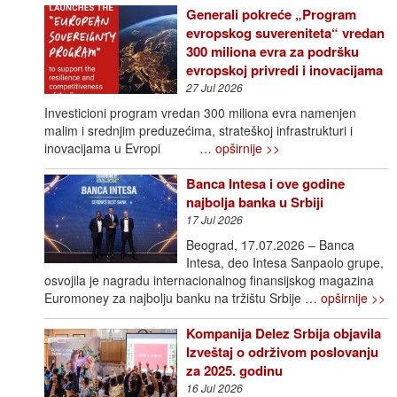
Generali pokreće „Program
evropskog suvereniteta“ vredan
300 miliona evra za podršku
evropskoj privredi i inovacijama
27 Jul 2026
Investicioni program vredan 300 miliona evra namenjen
malim i srednjim preduzećima, strateškoj infrastrukturi i
inovacijama u Evropi
… opširnije >>
Banca Intesa i ove godine
najbolja banka u Srbiji
17 Jul 2026
Beograd, 17.07.2026 – Banca
Intesa, deo Intesa Sanpaolo grupe,
osvojila je nagradu internacionalnog finansijskog magazina
Euromoney za najbolju banku na tržištu Srbije
… opširnije >>
Kompanija Delez Srbija objavila
Izveštaj o održivom poslovanju
za 2025. godinu
16 Jul 2026