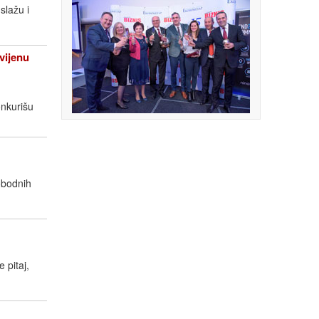
slažu i
vijenu
nkurišu
lobodnih
 pitaj,