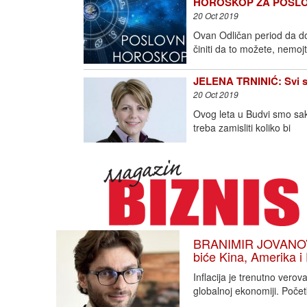
HOROSKOP ZA POSLOVNE
20 Oct 2019
Ovan Odličan period da do
činiti da to možete, nemoj
JELENA TRNINIĆ: Svi sm
20 Oct 2019
Ovog leta u Budvi smo saku
treba zamisliti koliko bi
BRANIMIR JOVANOVIĆ
biće Kina, Amerika i
Inflacija je trenutno vero
globalnoj ekonomiji. Poče