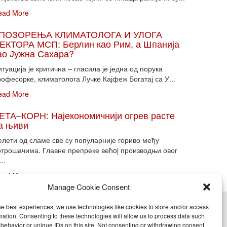
ead More
ПОЗОРЕЊА КЛИМАТОЛОГА И УЛОГА
ЕКТОРА МСП: Берлин као Рим, а Шпанија
ао Јужна Сахара?
туација је критична – гласила је једна од порука
офесорке, климатолога Лучке Кајфеж Богатај са У...
ead More
ЕТА–КОРН: Најекономичнији огрев расте
а њиви
елети од сламе све су популарније гориво међу
отрошачима. Главне препреке већoj производњи овог
...
ead More
Manage Cookie Consent
he best experiences, we use technologies like cookies to store and/or access
cy (EU)
mation. Consenting to these technologies will allow us to process data such
behavior or unique IDs on this site. Not consenting or withdrawing consent,