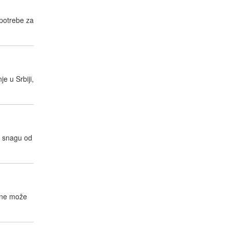
upotrebe za
e u Srbiji,
a snagu od
 ne može