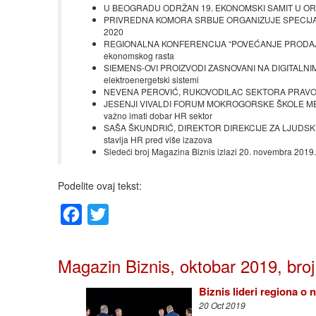
U BEOGRADU ODRŽAN 19. EKONOMSKI SAMIT U ORGANIZA
PRIVREDNA KOMORA SRBIJE ORGANIZUJE SPECIJALNE 
2020
REGIONALNA KONFERENCIJA “POVEĆANJE PRODAJE O
ekonomskog rasta
SIEMENS-OVI PROIZVODI ZASNOVANI NA DIGITALNI
elektroenergetski sistemi
NEVENA PEROVIĆ, RUKOVODILAC SEKTORA PRAVO I COMP
JESENJI VIVALDI FORUM MOKROGORSKE ŠKOLE MEN
važno imati dobar HR sektor
SAŠA ŠKUNDRIĆ, DIREKTOR DIREKCIJE ZA LJUDSKE
stavlja HR pred više izazova
Sledeći broj Magazina Biznis izlazi 20. novembra 2019.
Podelite ovaj tekst:
Facebook
Twitter
Magazin Biznis, oktobar 2019, bro
Biznis lideri regiona o
20 Oct 2019