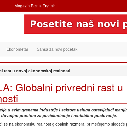
Magazin Biznis English
Ekonometar
Šansa za novi početak
 rast u novoj ekonomskoj realnosti
Globalni privredni rast u
osti
ije u svim granama industrije i sektora usluga ostavljajući manji
dovoljno prostora za pozicioniranje i rentabilno poslovanje.
ći se na ekonomsku realnost globalnih razmera, primećujemo sledeće 