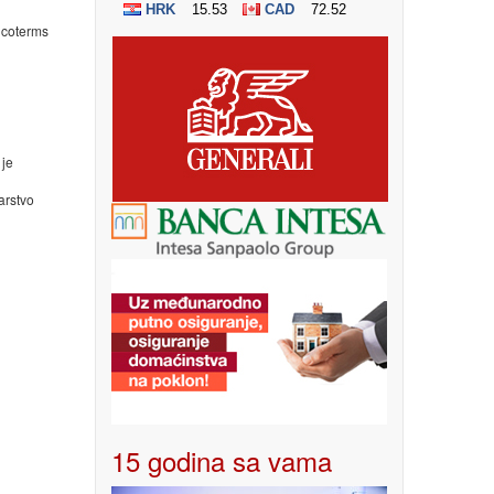
coterms
je
rstvo
15 godina sa vama