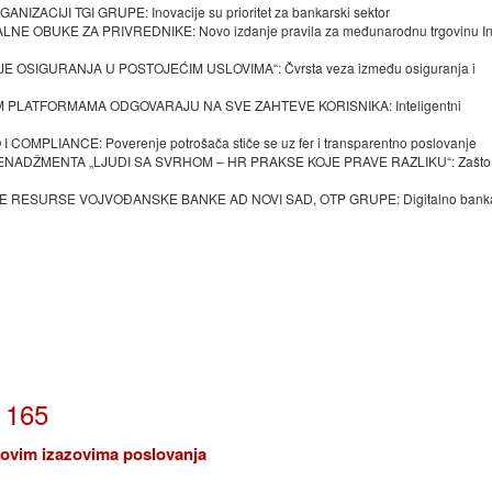
CIJI TGI GRUPE: Inovacije su prioritet za bankarski sektor
OBUKE ZA PRIVREDNIKE: Novo izdanje pravila za međunarodnu trgovinu In
SIGURANJA U POSTOJEĆIM USLOVIMA“: Čvrsta veza između osiguranja i
M PLATFORMAMA ODGOVARAJU NA SVE ZAHTEVE KORISNIKA: Inteligentni
LIANCE: Poverenje potrošača stiče se uz fer i transparentno poslovanje
ADŽMENTA „LJUDI SA SVRHOM – HR PRAKSE KOJE PRAVE RAZLIKU“: Zašto 
 RESURSE VOJVOĐANSKE BANKE AD NOVI SAD, OTP GRUPE: Digitalno banka
j 165
 novim izazovima poslovanja