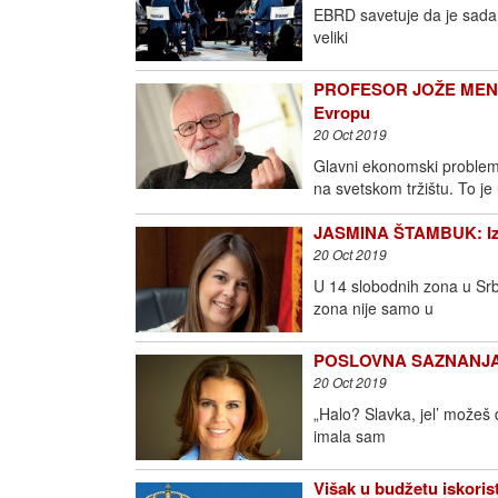
EBRD savetuje da je sada p
veliki
PROFESOR JOŽE MENCIN
Evropu
20 Oct 2019
Glavni ekonomski problem
na svetskom tržištu. To je 
JASMINA ŠTAMBUK: Izvoz
20 Oct 2019
U 14 slobodnih zona u Srbi
zona nije samo u
POSLOVNA SAZNANJA: D
20 Oct 2019
„Halo? Slavka, jel’ možeš 
imala sam
Višak u budžetu iskorist