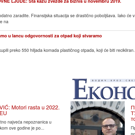
 LJUDE: Šta kažu zvezde za biznis u novembru 2019.
datno zaradite. Finansijska situacija se drastično poboljšava. Iako će 
te na
o u lancu odgovornosti za otpad koji stvaramo
pili preko 550 hiljada komada plastičnog otpada, koji će biti reciklira
: Motori rasta u 2022.
П
 EU
Т
т
vatno najveća nepoznanica u
П
tkom ove godine je po...
пр