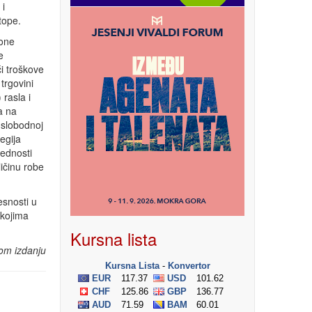
 i
tope.
ione
e
i troškove
trgovini
rasla i
a na
 slobodnoj
egija
rednosti
ičinu robe
snosti u
 kojima
Kursna lista
om izdanju