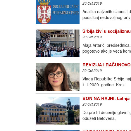
20 Oct 2019
Analiza najvećih slabosti
podsticaj nedovolјnog pri
Srbija živi u socijalizmu
20 Oct 2019
Maja Vrtarić, predsednica
pogotovo ako je veća komp
REVIZIJA I RAČUNOVODS
20 Oct 2019
Vlada Republike Srbije na
1.1.2020. godine. Kroz
BON NA RAJNI: Letnja 
20 Oct 2019
Do pre tri decenije glav
oduzeti Betovena,