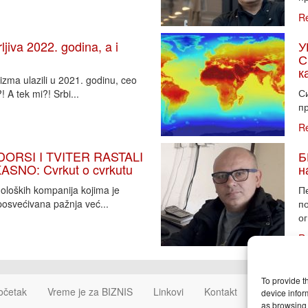
R
iva 2022. godina, a i
У
С
к
zma ulazili u 2021. godinu, ceo
Си
 A tek mi?! Srbi...
пр
R
DORSI I TVITER RASTALI
Б
SNO: Cvrkut o cvrkutu
н
noloških kompanija kojima je
П
osvećivana pažnja već...
п
ог
R
To provide t
očetak
Vreme je za BIZNIS
Linkovi
Kontakt
Cookie Poli
device infor
as browsing 