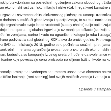
ski protekcionizam sa posledičnim gušenjem zakona slobodnog tržišta
n ekonomski rast uz nisku inflaciju i niske (čak i negativne) kamatne s
t trgovina i savremeni oblici elektronskog plaćanja su umanjili transakc
e dodatno stimulišući globalizaciju i specijalizaciju, te su multinacionaln
je organizovale svoje lance vrednosti (supply chains) dalje optimizujuć
dnje i transporta. I globalna trgovina je uz manje poteškoće (sankcije u 
đenim zemljama, carine i kvote na ograničene kategorije roba i usluga) 
irano podržavala rast globalnog BDP-a sve do prošle godine. Pre sveg
tivu SAD administracije 2018. godine se otpočinje sa snažnim pretnjama
e i konkretnim merama ograničenja uvoza robe iz skoro svih ekonomskih r
man, budući da su kompanije iz celog sveta prinuđene da svoje lance v
arine koje povećavaju cenu proizvoda na ciljnom tržištu, kvote na kol
 zemalja pretnjama uvođenjem kontramera unose nove elemente neizve
itičko lobiranje (rent seeking) kod svojih matičnih zemalja i zemalja u
Opširnije u štampan