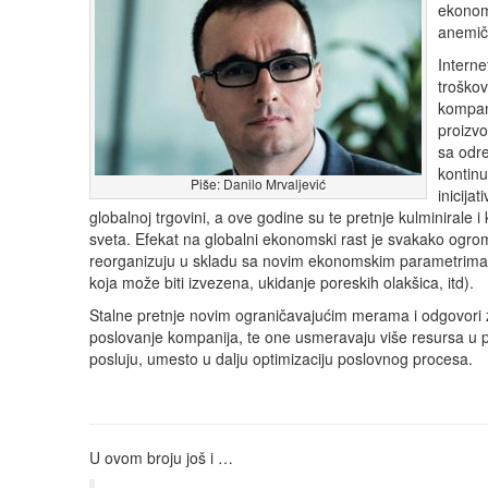
ekonom
anemiča
Interne
troškov
kompani
proizvo
sa odre
kontinu
Piše: Danilo Mrvaljević
inicija
globalnoj trgovini, a ove godine su te pretnje kulminiral
sveta. Efekat na globalni ekonomski rast je svakako ogro
reorganizuju u skladu sa novim ekonomskim parametrima (c
koja može biti izvezena, ukidanje poreskih olakšica, itd).
Stalne pretnje novim ograničavajućim merama i odgovori
poslovanje kompanija, te one usmeravaju više resursa u pol
posluju, umesto u dalju optimizaciju poslovnog procesa.
U ovom broju još i …