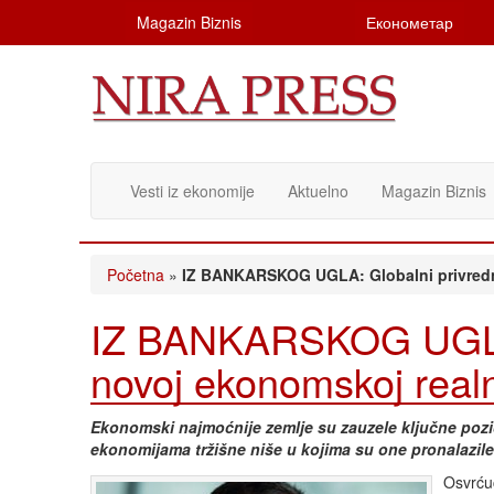
Magazin Biznis
Економетар
Vesti iz ekonomije
Aktuelno
Magazin Biznis
Početna
»
IZ BANKARSKOG UGLA: Globalni privredni
IZ BANKARSKOG UGLA: 
novoj ekonomskoj realn
Ekonomski najmoćnije zemlje su zauzele ključne pozic
ekonomijama tržišne niše u kojima su one pronalazile 
Osvrću