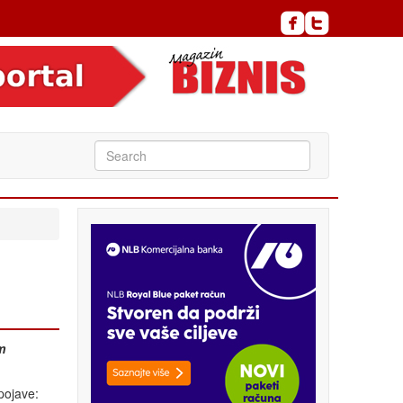
m
pojave: