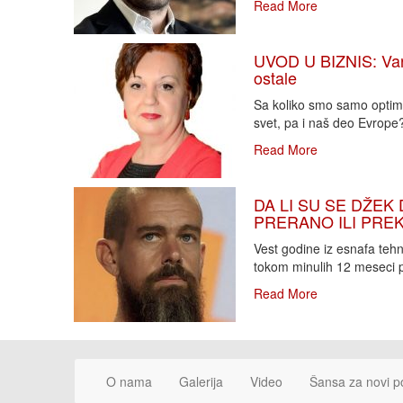
Read More
UVOD U BIZNIS: Varlj
ostale
Sa koliko smo samo optimi
svet, pa i naš deo Evrope?!
Read More
DA LI SU SE DŽEK 
PRERANO ILI PREKA
Vest godine iz esnafa teh
tokom minulih 12 meseci p
Read More
O nama
Galerija
Video
Šansa za novi p