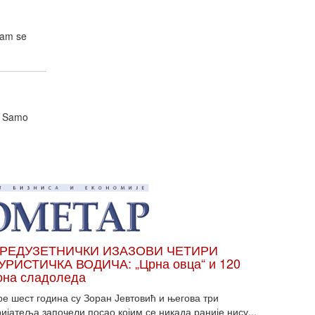
vam se
n. Samo
РЕДУЗЕТНИЧКИ ИЗАЗОВИ ЧЕТИРИ
УРИСТИЧКА ВОДИЧА: „Црна овца“ и 120
она сладоледа
ре шест година су Зоран Јевтовић и његова три
ијатеља започели посао којим се никада раније нису...