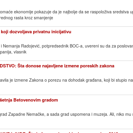
 domaće ekonomije pokazuje da je najbolјe da se raspoloživa sredstva 
vrednog rasta kroz smanjenje
 koji dozvoljava privatnu inicijativu
, i Nemanja Radojević, potpredsednik BOC-a, uvereni su da za poslovanj
anija, vlasnik
TVO: Šta donose najavljene izmene poreskih zakona
javila je izmene Zakona o porezu na dohodak građana, koji bi stupio n
šetnja Betovenovim gradom
ni grad Zapadne Nemačke, a sada grad uspomena i muzeja. Ali, niko mu