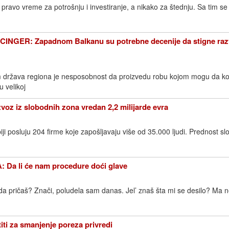
ravo vreme za potrošnju i investiranje, a nikako za štednju. Sa tim se 
GER: Zapadnom Balkanu su potrebne decenije da stigne raz
 država regiona je nesposobnost da proizvedu robu kojom mogu da ko
u velikoj
 iz slobodnih zona vredan 2,2 milijarde evra
ji posluju 204 firme koje zapošljavaju više od 35.000 ljudi. Prednost s
a li će nam procedure doći glave
da pričaš? Znači, poludela sam danas. Jel’ znaš šta mi se desilo? Ma ne
iti za smanjenje poreza privredi