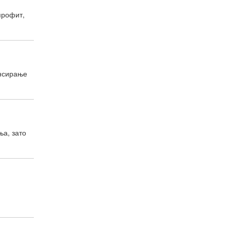
 профит,
ансирање
ња, зато