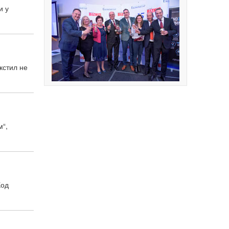
и у
кстил не
м“,
Код