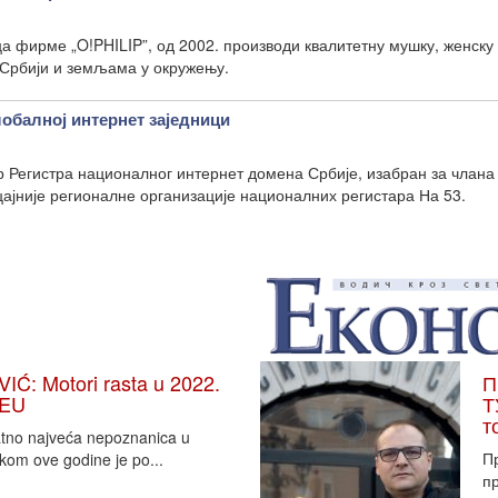
а фирме „O!PHILIP”, од 2002. производи квалитетну мушку, женску 
 Србији и земљама у окружењу.
лобалној интернет заједници
р Регистра националног интернет домена Србије, изабран за члана
ајније регионалне организације националних регистара На 53.
: Motori rasta u 2022.
П
 EU
Т
т
vatno najveća nepoznanica u
П
tkom ove godine je po...
пр