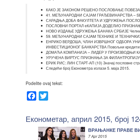
КАКО ЈЕ ЗАКОНОМ РЕШЕНО ПОСЛОВАЊЕ ПОВЕЗАНИ
41. МЕЂУНАРОДНИ САЈАМ ГРАЂЕВИНАРСТВА – SЕE
САРАДЊА ДОБА ФАКУЛТЕТА И УДРУЖЕЊА ПОСЛОВН
ПОСЛОВНИ ПОРТАЛ еКАПИЈА ДОДЕЛИО ПРИЗНАЊЕ „А
НОВО ИЗДАЊЕ УДРУЖЕЊА БАНАКА СРБИЈЕ Челни љ
59. МЕЂУНАРОДНИ САЈAM ТЕХНИКЕ И ТЕХНИЧКИХ 
ЕНРИКО ВЕРДОША, ЧЛАН ИЗВРШНОГ ОДБОРА УНИ
ИНВЕСТИЦИОНОГ БАНКАРСТВА Повољни кредити за 
ДОМАЋА КОМПАНИЈА – ЛИДЕР У ПРОИЗВОДЊИ КАНЦ
УРУЧЕНА ВИРТУС ПРИЗНАЊА ЗА ФИЛАНТРОПИЈУ Н
ЕРИК РИС: ЛИН СТАРТ-АП (10) Значај пословне стр
Следећи број Економетра излази 5. маја 2015.
Podelite ovaj tekst:
Facebook
Twitter
Економетар, април 2015, број 12
ВРАЊАНКЕ ПРАВЕ ВИ
7 Apr 2015