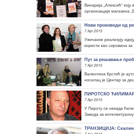
Винарија „Алексић“ коју
организацији магазина 
Нови производи од ре
7 Apr 2015
Ужичанке реализују идеј
користи као сировина за
Пут за решавање про
7 Apr 2015
Валентина Крстић је ау
носилац је Центар за д
ПИРОТСКО ЋИЛИМАРСТ
7 Apr 2015
У Пироту се некада ћили
Завода за интелектуалну
ТРАНЗИЦИЈА: Скалина
7 Apr 2015