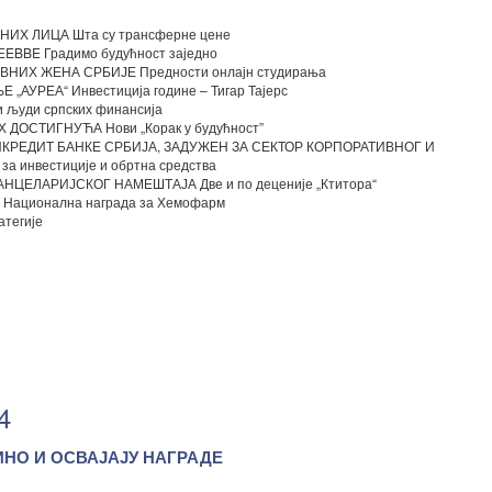
Х ЛИЦА Шта су трансферне цене
BBE Градимо будућност заједно
ИХ ЖЕНА СРБИЈЕ Предности онлајн студирања
УРЕА“ Инвестиција године – Тигар Тајерс
уди српских финансија
ДОСТИГНУЋА Нови „Корак у будућност”
КРЕДИТ БАНКЕ СРБИЈА, ЗАДУЖЕН ЗА СЕКТОР КОРПОРАТИВНОГ И
инвестиције и обртна средства
ЕЛАРИЈСКОГ НАМЕШТАЈА Две и по деценије „Ктитора“
ационална награда за Хемофарм
атегије
4
НО И ОСВАЈАЈУ НАГРАДЕ