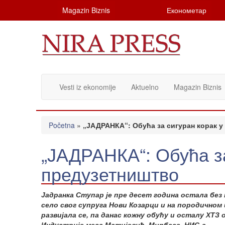
Magazin Biznis
Економетар
Vesti iz ekonomije
Aktuelno
Magazin Biznis
Početna
»
„ЈАДРАНКА“: Обућа за сигуран корак 
„ЈАДРАНКА“: Обућа за
предузетништво
Јадранка Ступар је пре десет година остала без п
село свог супруга Нови Козарци и на породичном
развијала се, па данас кожну обућу и осталу ХТЗ
Индустрије меса Матијевић, Мирбаса, НИС-а…