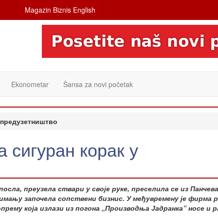
Magazin Biznis English
Ekonometar
Šansa za novi početak
у предузетништво
 сигуран корак у
осла, преузела ствари у своје руке, преселила се из Панчев
 имању започела сопствени бизнис. У међувремену је фирма р
 опрему која излази из погона „Производња Јадранка“ носе и 