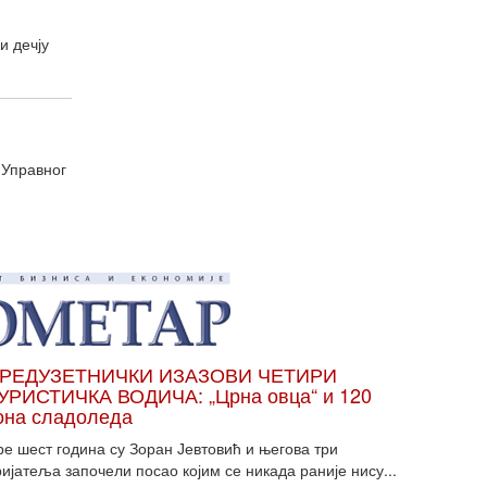
и дечју
 Управног
РЕДУЗЕТНИЧКИ ИЗАЗОВИ ЧЕТИРИ
УРИСТИЧКА ВОДИЧА: „Црна овца“ и 120
она сладоледа
ре шест година су Зоран Јевтовић и његова три
ијатеља започели посао којим се никада раније нису...