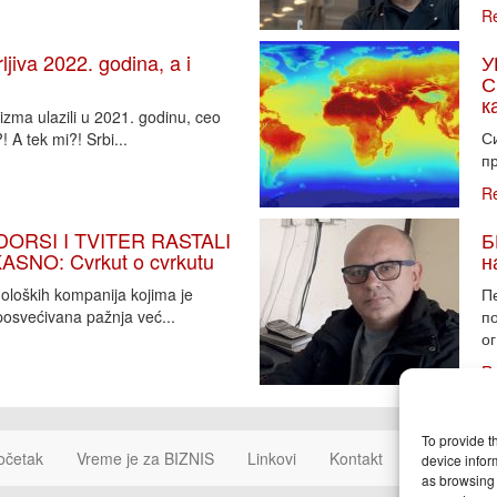
R
iva 2022. godina, a i
У
С
к
zma ulazili u 2021. godinu, ceo
Си
 A tek mi?! Srbi...
пр
R
DORSI I TVITER RASTALI
Б
SNO: Cvrkut o cvrkutu
н
noloških kompanija kojima je
П
osvećivana pažnja već...
п
ог
R
To provide t
očetak
Vreme je za BIZNIS
Linkovi
Kontakt
Cookie Poli
device infor
as browsing 