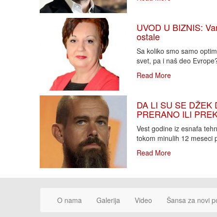
UVOD U BIZNIS: Varlj
ostale
Sa koliko smo samo optimi
svet, pa i naš deo Evrope?!
Read More
DA LI SU SE DŽEK 
PRERANO ILI PREKA
Vest godine iz esnafa teh
tokom minulih 12 meseci p
Read More
O nama
Galerija
Video
Šansa za novi p