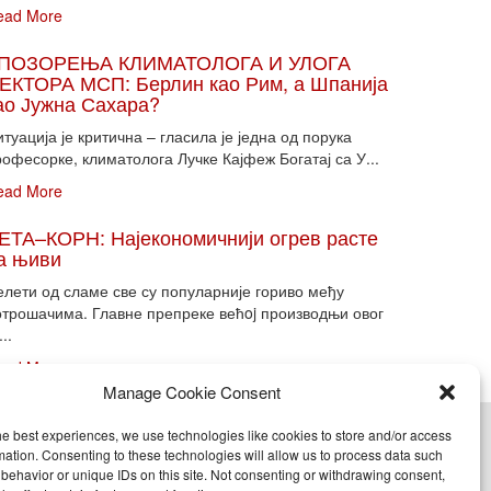
ead More
ПОЗОРЕЊА КЛИМАТОЛОГА И УЛОГА
ЕКТОРА МСП: Берлин као Рим, а Шпанија
ао Јужна Сахара?
туација је критична – гласила је једна од порука
офесорке, климатолога Лучке Кајфеж Богатај са У...
ead More
ЕТА–КОРН: Најекономичнији огрев расте
а њиви
елети од сламе све су популарније гориво међу
отрошачима. Главне препреке већoj производњи овог
...
ead More
Manage Cookie Consent
he best experiences, we use technologies like cookies to store and/or access
cy (EU)
mation. Consenting to these technologies will allow us to process data such
behavior or unique IDs on this site. Not consenting or withdrawing consent,