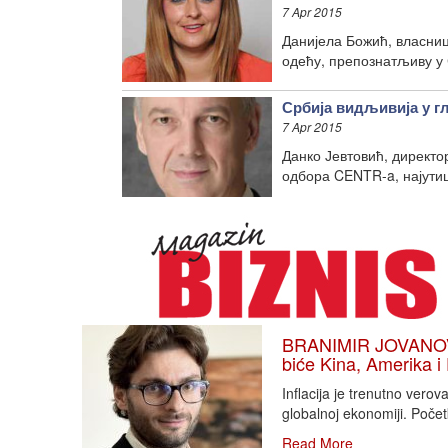
7 Apr 2015
Данијела Божић, власниц
одећу, препознатљиву у
Србија видљивија у г
7 Apr 2015
Данко Јевтовић, директо
одбора CENTR-a, најутиц
BRANIMIR JOVANOVIĆ
biće Kina, Amerika i
Inflacija je trenutno vero
globalnoj ekonomiji. Poče
Read More