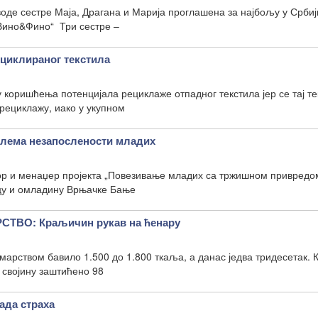
 воде сестре Маја, Драгана и Марија проглашена за најбољу у Србиј
„Вино&Фино“ Три сестре –
циклираног текстила
у коришћења потенцијала рециклаже отпадног текстила јер се тај те
 рециклажу, иако у укупном
блема незапослености младих
тор и менаџер пројекта „Повезивање младих са тржишном привредо
ецу и омладину Врњачке Бање
ВО: Краљичин рукав на ћенару
марством бавило 1.500 до 1.800 ткаља, а данас једва тридесетак. 
 својину заштићено 98
да страха