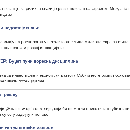
 везан је за ризик, а сваки је ризик повезан са страхом. Можда је
ница за
ли недостају знања
а имају на располагању неколико десетина милиона евра за фин
 пословања и развој иновација из
: Буџет пуни пореска дисциплина
ка за инвестиције и економски развој у Србији јесте ризик послова
убеђивати потенцијалне
а грешку
ји „Железничар“ занатлије, који би се могли описати као губитници
 су се у задругу и поново
мо са три шиваће машине