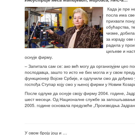
Када је пре н
посла има све
прихвати пону
обућарства, т
чизме, добила
за израду ове
радила у прои
циљеве и наст
оснује фирму.
– Запитала сам се: ако већ могу да организујем цео п
послодавца, зашто то исто не бих могла и у свом пред
функционер Војске Србије, и одлучили смо да дођемо 
госпођа Ступар коју смо у њеној фирми у Новим Козар
После одлуке да оснује своју фирму 2004. године, Јад
шест месеци. Од Националне службе за запошљавање 
2005. године основала предузеће „Производња Јадранк
У овом броју још и …