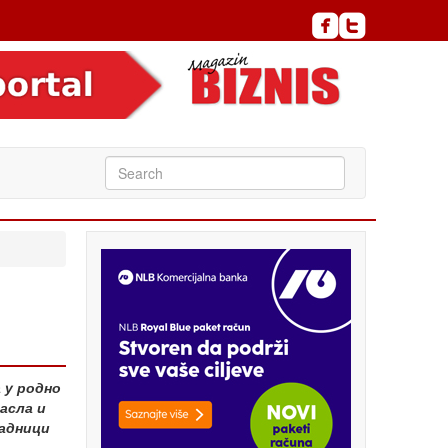
а у родно
асла и
радници