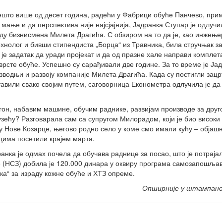
ешто више од десет година, радећи у Фабрици обуће Панчево, при
 мање и да перспектива није најсјајнија, Јадранка Ступар је одлучи
ду бизнисмена Милета Драгића. С обзиром на то да је, као инжење
ехнолог и бивши стипендиста „Борца“ из Травника, била стручњак за
 је задатак да уради пројекат и да од празне хале направи комплет
 врсте обуће. Успешно су сарађивали две године. За то време је Ја
зводњи и развоју компаније Милета Драгића. Када су постигли зац
авили свако својим путем, саговорница Економетра одлучила је да
огон, набавим машине, обучим раднике, развијам производе за друг
узећу? Разговарала сам са супругом Милорадом, који је био високи
у Нове Козарце, његово родно село у коме смо имали кућу – објаш
цима посетили крајем марта.
ранка је одмах почела да обучава раднице за посао, што је потраја
(НСЗ) добила је 120.000 динара у оквиру програма самозапошља
а“ за израду кожне обуће и ХТЗ опреме.
Опширније у штампан