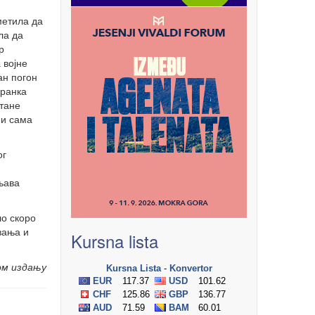
метила да
ла да
р
 војне
ан погон
дранка
ртане
 и сама
ог
њава
ло скоро
вања и
Kursna lista
ом издању