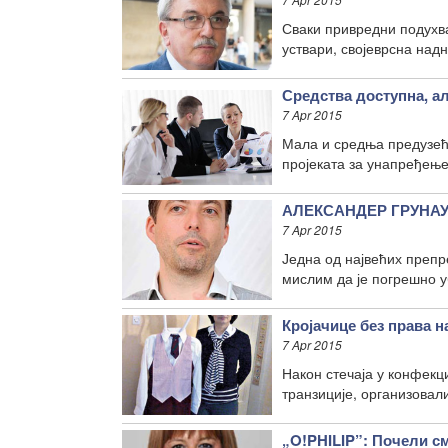
Сваки привредни подухват
уствари, својеврсна над
Средства доступна, а
7 Apr 2015
Мала и средња предузећ
пројеката за унапређење
АЛЕКСАНДЕР ГРУНАУЕР
7 Apr 2015
Једна од највећих препре
мислим да је погрешно 
Кројачице без права н
7 Apr 2015
Након стечаја у конфекци
транзиције, организовали
„O!PHILIP”: Почели с