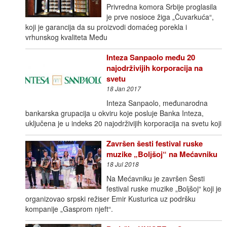
Privredna komora Srbije proglasila
je prve nosioce žiga „Čuvarkuća“,
koji je garancija da su proizvodi domaćeg porekla i
vrhunskog kvaliteta Među
Inteza Sanpaolo među 20
najodrživijih korporacija na
svetu
18 Jan 2017
Inteza Sanpaolo, međunarodna
bankarska grupacija u okviru koje posluje Banka Inteza,
uključena je u indeks 20 najodrživijih korporacija na svetu koji
Završen šesti festival ruske
muzike „Bolјšoj“ na Mećavniku
18 Jul 2018
Na Mećavniku je završen Šesti
festival ruske muzike „Bolјšoj“ koji je
organizovao srpski režiser Emir Kusturica uz podršku
kompanije „Gasprom njeft“.