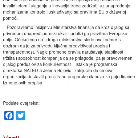
invaliditetom i ulaganja u inovacije treba zadržati, uz unapređenje
mehanizama kontrole i usklađivanje sa pravilima EU o državnoj
pomoći.
– Pozdravljamo inicijativu Ministarstva finansija da kroz dijalog sa
privredom unapredi poreski okvir i približi ga pravilima Evropske
unije. Očekujemo da i druga ministarstva slede ovaj primer s
obzirom da je za privredu ključna predvidivost propisa i
transparentnost. Nagle promene pravila narušavaju stabilnost
tržišta i sposobnost kompanija da se prilagode, pa je pravovremen
dijalog preduslov za konkurentnost – istakla je programska
direktorka NALED-a Jelena Bojović i zaključila da će ova
organizacija dostaviti precizirane preporuke članova za pojedinačne
izmene ovih propisa.
Podelite ovaj tekst:
Facebook
Twitter
Vesti