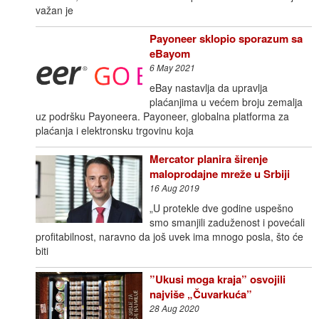
važan je
Payoneer sklopio sporazum sa
eBayom
6 May 2021
eBay nastavlja da upravlja
plaćanjima u većem broju zemalja
uz podršku Payoneera. Payoneer, globalna platforma za
plaćanja i elektronsku trgovinu koja
Mercator planira širenje
maloprodajne mreže u Srbiji
16 Aug 2019
„U protekle dve godine uspešno
smo smanjili zaduženost i povećali
profitabilnost, naravno da još uvek ima mnogo posla, što će
biti
”Ukusi moga kraja” osvojili
najviše „Čuvarkuća”
28 Aug 2020