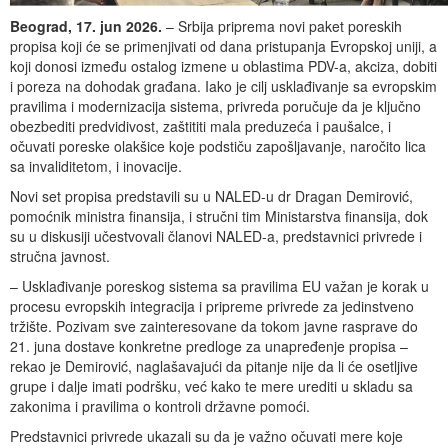
Beograd, 17. jun 2026.
– Srbija priprema novi paket poreskih
propisa koji će se primenjivati od dana pristupanja Evropskoj uniji, a
koji donosi između ostalog izmene u oblastima PDV-a, akciza, dobiti
i poreza na dohodak građana. Iako je cilj usklađivanje sa evropskim
pravilima i modernizacija sistema, privreda poručuje da je ključno
obezbediti predvidivost, zaštititi mala preduzeća i paušalce, i
očuvati poreske olakšice koje podstiču zapošljavanje, naročito lica
sa invaliditetom, i inovacije.
Novi set propisa predstavili su u NALED-u dr Dragan Demirović,
pomoćnik ministra finansija, i stručni tim Ministarstva finansija, dok
su u diskusiji učestvovali članovi NALED-a, predstavnici privrede i
stručna javnost.
– Usklađivanje poreskog sistema sa pravilima EU važan je korak u
procesu evropskih integracija i pripreme privrede za jedinstveno
tržište. Pozivam sve zainteresovane da tokom javne rasprave do
21. juna dostave konkretne predloge za unapređenje propisa –
rekao je Demirović, naglašavajući da pitanje nije da li će osetljive
grupe i dalje imati podršku, već kako te mere urediti u skladu sa
zakonima i pravilima o kontroli državne pomoći.
Predstavnici privrede ukazali su da je važno očuvati mere koje