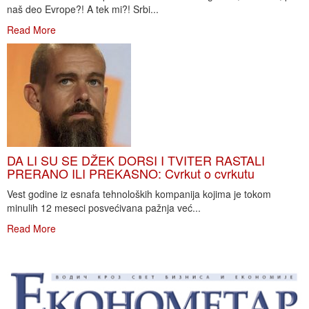
naš deo Evrope?! A tek mi?! Srbi...
Read More
DA LI SU SE DŽEK DORSI I TVITER RASTALI
PRERANO ILI PREKASNO: Cvrkut o cvrkutu
Vest godine iz esnafa tehnoloških kompanija kojima je tokom
minulih 12 meseci posvećivana pažnja već...
Read More