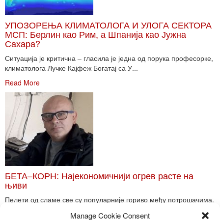
УПОЗОРЕЊА КЛИМАТОЛОГА И УЛОГА СЕКТОРА
МСП: Берлин као Рим, а Шпанија као Јужна
Сахара?
Ситуација је критична – гласила је једна од порука професорке,
климатолога Лучке Кајфеж Богатај са У...
Read More
БЕТА–КОРН: Најекономичнији огрев расте на
њиви
Пелети од сламе све су популарније гориво међу потрошачима.
Главне препреке већoj производњи овог ог...
Manage Cookie Consent