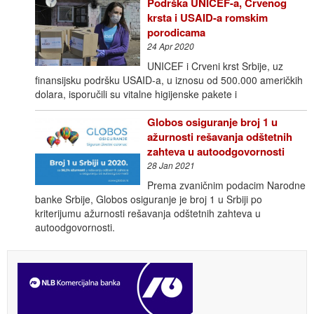
Podrška UNICEF-a, Crvenog
krsta i USAID-a romskim
porodicama
24 Apr 2020
UNICEF i Crveni krst Srbije, uz
finansijsku podršku USAID-a, u iznosu od 500.000 američkih
dolara, isporučili su vitalne higijenske pakete i
Globos osiguranje broj 1 u
ažurnosti rešavanja odštetnih
zahteva u autoodgovornosti
28 Jan 2021
Prema zvaničnim podacim Narodne
banke Srbije, Globos osiguranje je broj 1 u Srbiji po
kriterijumu ažurnosti rešavanja odštetnih zahteva u
autoodgovornosti.