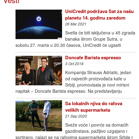
UniCredit podržava Sat za našu
planetu 14. godinu zaredom
26 Mar 2021
Svetla će biti isključena u 45 zgrada
banaka širom Grupe Sutra, u
subotu 27. marta u 20.30 časova, UniCredit će ugasiti
Doncafe Barista espresso
3 Oct 2018
Kompanija Strauss Adriatic, jedan
od najvećih proizvođača kafe u
Srbiji, promovisala je novi mirisni
napitak – Doncafe Barista espresso. Na predstavljanju
Sa lokalnih njiva do rafova
velikih supermarketa
21 Sep 2020
Sveže voće i povrće sa domaćih
gazdinstava, pažljivo uzgajano i
sortirano, nalazi se na rafovima supermarketa širom Srbije i