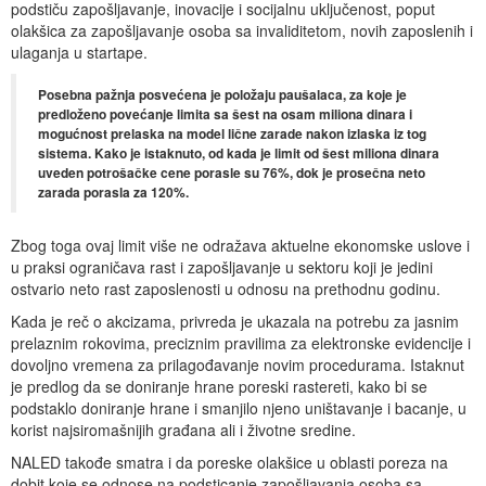
podstiču zapošljavanje, inovacije i socijalnu uključenost, poput
olakšica za zapošljavanje osoba sa invaliditetom, novih zaposlenih i
ulaganja u startape.
Posebna pažnja posvećena je položaju paušalaca, za koje je
predloženo povećanje limita sa šest na osam miliona dinara i
mogućnost prelaska na model lične zarade nakon izlaska iz tog
sistema. Kako je istaknuto, od kada je limit od šest miliona dinara
uveden potrošačke cene porasle su 76%, dok je prosečna neto
zarada porasla za 120%.
Zbog toga ovaj limit više ne odražava aktuelne ekonomske uslove i
u praksi ograničava rast i zapošljavanje u sektoru koji je jedini
ostvario neto rast zaposlenosti u odnosu na prethodnu godinu.
Kada je reč o akcizama, privreda je ukazala na potrebu za jasnim
prelaznim rokovima, preciznim pravilima za elektronske evidencije i
dovoljno vremena za prilagođavanje novim procedurama. Istaknut
je predlog da se doniranje hrane poreski rastereti, kako bi se
podstaklo doniranje hrane i smanjilo njeno uništavanje i bacanje, u
korist najsiromašnijih građana ali i životne sredine.
NALED takođe smatra i da poreske olakšice u oblasti poreza na
dobit koje se odnose na podsticanje zapošljavanja osoba sa