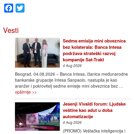
Facebook
Twitter
Vesti
Sedma emisija mini obveznica
bez kolaterala: Banca Intesa
podržava strateški razvoj
kompanije Sat-Trakt
4 Aug 2026
Beograd, 04.08.2026 – Banca Intesa, članica međunarodne
bankarske grupacije Intesa Sanpaolo, nastupila je kao
aranžer i pokrovitelj sedme emisije mini obveznica bez
…
opširnije >>
Jesenji Vivaldi forum: Ljudske
veštine kao adut u doba
automatizacije
4 Aug 2026
(PROMO) Veštačka inteligencija i