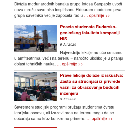
Divizija međunarodnih banaka grupe Intesa Sanpaolo uvodi
novu mrežu savetnika inspirisanu Fideuram modelom: prva
grupa savetnika već je započela rad u
… opširnije >>
Poseta studenata Rudarsko-
geološkog fakulteta kompaniji
NIS
6 Jul 2026
Najvrednije lekcije ne uče se samo
u amfiteatrima, već i na terenu – naročito ukoliko je u pitanju
oblast tehničkih nauka,
… opširnije >>
Prave lekcije dolaze iz iskustva:
Zašto su stručnjaci iz privrede
važni za obrazovanje budućih
inženjera
3 Jul 2026
Savremeni studijski programi pružaju studentima čvrstu
teorijsku osnovu, ali izazovi rada na terenu mogu da se
dočaraju samo kroz konkretne primere.
… opširnije >>