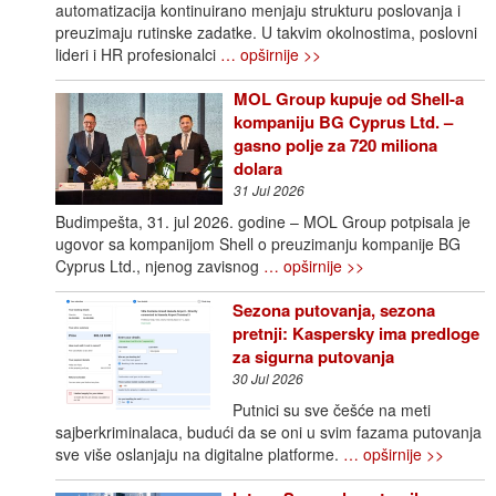
automatizacija kontinuirano menjaju strukturu poslovanja i
preuzimaju rutinske zadatke. U takvim okolnostima, poslovni
lideri i HR profesionalci
… opširnije >>
MOL Group kupuje od Shell-a
kompaniju BG Cyprus Ltd. –
gasno polje za 720 miliona
dolara
31 Jul 2026
Budimpešta, 31. jul 2026. godine – MOL Group potpisala je
ugovor sa kompanijom Shell o preuzimanju kompanije BG
Cyprus Ltd., njenog zavisnog
… opširnije >>
Sezona putovanja, sezona
pretnji: Kaspersky ima predloge
za sigurna putovanja
30 Jul 2026
Putnici su sve češće na meti
sajberkriminalaca, budući da se oni u svim fazama putovanja
sve više oslanjaju na digitalne platforme.
… opširnije >>