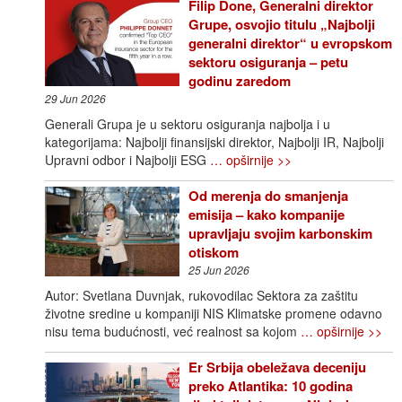
Filip Done, Generalni direktor
Grupe, osvojio titulu „Najbolji
generalni direktor“ u evropskom
sektoru osiguranja – petu
godinu zaredom
29 Jun 2026
Generali Grupa je u sektoru osiguranja najbolja i u
kategorijama: Najbolji finansijski direktor, Najbolji IR, Najbolji
Upravni odbor i Najbolji ESG
… opširnije >>
Od merenja do smanjenja
emisija – kako kompanije
upravljaju svojim karbonskim
otiskom
25 Jun 2026
Autor: Svetlana Duvnjak, rukovodilac Sektora za zaštitu
životne sredine u kompaniji NIS Klimatske promene odavno
nisu tema budućnosti, već realnost sa kojom
… opširnije >>
Er Srbija obeležava deceniju
preko Atlantika: 10 godina