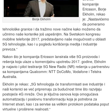
kompanije
Ericsson, Borje
Ekholm, rekao
je: „Nastavićemo
Borje Ekholm
da pomeramo
tehnološke granice i da tražimo nove načine kako možemo da
učinimo naše korisnike još uspešnijim. Na Svetskom kongresu
mobilne telefonije 2017, predstavljamo naše mogućnosti u oblasti
5G tehnologije, kao i u pogledu korišćenja medija i industrije
prevoza.“
Nakon što je kompanija Ericsson lansirala više 5G proizvoda i
rešenja koja ulaze u komercijalnu upotrebu 2017. godine, Ekholm
je najavio i pilot testiranje 5G New Radio (NR) rešenja u partnerstvu
sa kompanijama Qualcomm: NTT DoCoMo, Vodafone i Telstra
Australia.
Ekholm je rekao: „5G tehnologija će transformisati sve industrije i
naši korisnici se već pripremaju za budućnost time što razvijaju
postojeće 4G mreže. Ovo je ključna osnova koja omogućava
automatizaciju i poslovnu transformaciju koja je potrebna za
Internet stvari, kao i za servise sa velikim protokom podataka poput
virtuelne i proširene realnosti.“