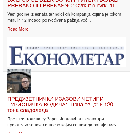
PRERANO ILI PREKASNO: Cvrkut o cvrkutu
Vest godine iz esnafa tehnoloških kompanija kojima je tokom
minulih 12 meseci posvećivana pažnja već...
Read More
ПРЕДУЗЕТНИЧКИ ИЗАЗОВИ ЧЕТИРИ
ТУРИСТИЧКА ВОДИЧА: „Црна овца“ и 120
тона сладоледа
Пре шест година су Зоран Јевтовић и његова три
пријатеља започели посао којим се никада раније нису...