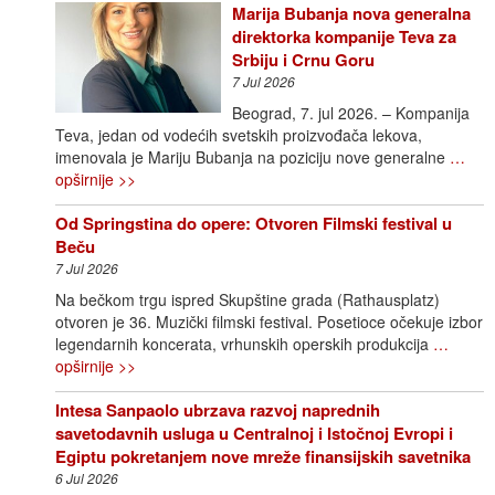
Marija Bubanja nova generalna
direktorka kompanije Teva za
Srbiju i Crnu Goru
7 Jul 2026
Beograd, 7. jul 2026. – Kompanija
Teva, jedan od vodećih svetskih proizvođača lekova,
imenovala je Mariju Bubanja na poziciju nove generalne
…
opširnije >>
Od Springstina do opere: Otvoren Filmski festival u
Beču
7 Jul 2026
Na bečkom trgu ispred Skupštine grada (Rathausplatz)
otvoren je 36. Muzički filmski festival. Posetioce očekuje izbor
legendarnih koncerata, vrhunskih operskih produkcija
…
opširnije >>
Intesa Sanpaolo ubrzava razvoj naprednih
savetodavnih usluga u Centralnoj i Istočnoj Evropi i
Egiptu pokretanjem nove mreže finansijskih savetnika
6 Jul 2026