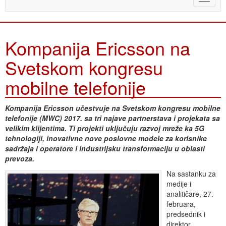
naviga
Kompanija Ericsson na
Svetskom kongresu
mobilne telefonije
Kompanija Ericsson učestvuje na Svetskom kongresu mobilne
telefonije (MWC) 2017. sa tri najave partnerstava i projekata sa
velikim klijentima. Ti projekti uključuju razvoj mreže ka 5G
tehnologiji, inovativne nove poslovne modele za korisnike
sadržaja i operatore i industrijsku transformaciju u oblasti
prevoza.
Na sastanku za
medije i
analitičare, 27.
februara,
predsednik i
direktor