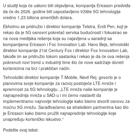
U studiji koja će uskoro biti objavljena, kompanija Ericsson predviđa
da će do 2026. godine biti uspostavljeno tržište 5G tehnologija
vredno 1,23 biliona američkih dolara.
Ekholmu se pridružio i direktor kompanije Telstra, Endi Pen, koji je
rekao da je 5G osnovni pokretač servisa budućnosti i fokusirao se
na nova medijska rešenja koja su najavljena u saradnji sa
kompanijama Ericsson i Foc Innovation Lab. Hano Bejs, tehnološki
direktor kompanije 21st Century Fox i direktor Fox Innovation Lab,
takođe im se pridružio tokom sastanka i rekao je da će ova rešenja
pokrenuti novi trend u industriji time što će nove sadržaje doneti
korisnicima na brz i praktičan način.
Tehnološki direktor kompanije T-Mobile, Nevil Rej, govorio je o
planovima svoje kompanije za razvoj postojeće LTE mreže i
spremnost za 5G tehnologiju. „LTE mreža naše kompanije je
najnaprednija mreža u SAD-u i mi ćemo nastaviti da
implementiramo najnovije tehnologije kako bismo stvorili osnovu za
moćnu 5G mrežu. Sarađivaćemo sa strateškim partnerima kao što
je Ericsson kako bismo pružili najnaprednije tehnologije koje
unapređuju korisničko iskustvo.“
Podelite ovaj tekst: