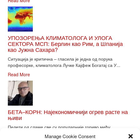
Read More
УПОЗОРЕЊА КЛИМАТОЛОГА И УЛОГА
СЕКТОРА МСП: Берлин као Рим, а Шпанија
као Јужна Сахара?
Ситуација је критична – гласила је једна од порука
професорке, климатолога Лучке Кајфеж Богатај са У...
Read More
БЕТА–КОРН: Најекономичнији огрев расте на
њиви
Пелети од сламе све су популарније гориво међу
потрошачима. Главне препреке већoj производњи овог ог...
Manage Cookie Consent