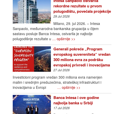
Intesa Sanpaolo ostvarila
rekordne rezultate u prvom
polugodištu, povećala projekcije
29 Jul 2026
Milano, 29. jul 2026. – Intesa
Sanpaolo, međunarodna bankarska grupacija u čijem
sastavu posluje Banca Intesa, ostvarila je najbolje
polugodišnje rezultate u
… opširnije >>
Generali pokreće „Program
evropskog suvereniteta“ vredan
300 miliona evra za podršku
evropskoj privredi i inovacijama
27 Jul 2026
Investicioni program vredan 300 miliona evra namenjen
malim i srednjim preduzećima, strateškoj infrastrukturi i
inovacijama u Evropi
… opširnije >>
Banca Intesa i ove godine
najbolja banka u Srbiji
17 Jul 2026