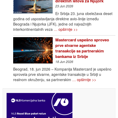
direktnih letova za Njujork
23 Jun 2026
Er Srbija 23. juna obeležava deset
godina od uspostavljanja direktne avio-linije između
Beograda i Njujorka (JFK), jedne od najvažnijih
interkontinentalnih veza
… opširnije >>
Mastercard uspešno sproveo
prve stvarne agentske
transakcije sa partnerskim
bankama iz Srbije
18 Jun 2026
Beograd, 18. jun 2026 – Kompanija Mastercard je uspešno
sprovela prve stvarne, agentske transakcije u Srbiji u
realnom okruženju, sa partnerskim
… opširnije >>