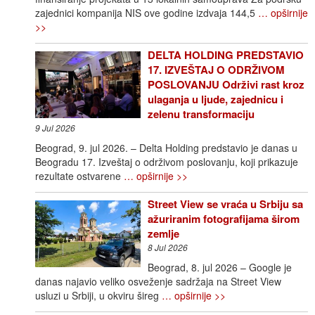
zajednici kompanija NIS ove godine izdvaja 144,5
… opširnije
>>
DELTA HOLDING PREDSTAVIO
17. IZVEŠTAJ O ODRŽIVOM
POSLOVANJU Održivi rast kroz
ulaganja u ljude, zajednicu i
zelenu transformaciju
9 Jul 2026
Beograd, 9. jul 2026. – Delta Holding predstavio je danas u
Beogradu 17. Izveštaj o održivom poslovanju, koji prikazuje
rezultate ostvarene
… opširnije >>
Street View se vraća u Srbiju sa
ažuriranim fotografijama širom
zemlje
8 Jul 2026
Beograd, 8. jul 2026 – Google je
danas najavio veliko osveženje sadržaja na Street View
usluzi u Srbiji, u okviru šireg
… opširnije >>