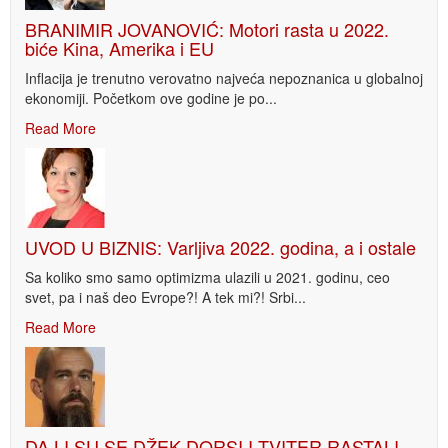
BRANIMIR JOVANOVIĆ: Motori rasta u 2022.
biće Kina, Amerika i EU
Inflacija je trenutno verovatno najveća nepoznanica u globalnoj
ekonomiji. Početkom ove godine je po...
Read More
UVOD U BIZNIS: Varljiva 2022. godina, a i ostale
Sa koliko smo samo optimizma ulazili u 2021. godinu, ceo
svet, pa i naš deo Evrope?! A tek mi?! Srbi...
Read More
DA LI SU SE DŽEK DORSI I TVITER RASTALI