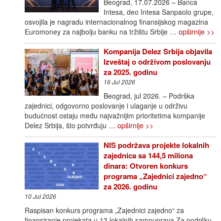
Beograd, 17.07.2026 – Banca
Intesa, deo Intesa Sanpaolo grupe,
osvojila je nagradu internacionalnog finansijskog magazina
Euromoney za najbolju banku na tržištu Srbije
… opširnije >>
Kompanija Delez Srbija objavila
Izveštaj o održivom poslovanju
za 2025. godinu
16 Jul 2026
Beograd, jul 2026. – Podrška
zajednici, odgovorno poslovanje i ulaganje u održivu
budućnost ostaju među najvažnijim prioritetima kompanije
Delez Srbija, što potvrđuju
… opširnije >>
NIS podržava projekte lokalnih
zajednica sa 144,5 miliona
dinara: Otvoren konkurs
programa „Zajednici zajedno“
za 2026. godinu
10 Jul 2026
Raspisan konkurs programa „Zajednici zajedno“ za
finansiranje projekata u 13 lokalnih samouprava Za podršku