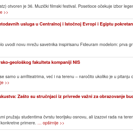
) otvoren je 36. Muzički filmski festival. Posetioce očekuje izbor lege
je >>
todavnih usluga u Centralnoj i Istočnoj Evropi i Egiptu pokreta
lo uvodi novu mrežu savetnika inspirisanu Fideuram modelom: prva g
sko-geološkog fakulteta kompaniji NIS
 se samo u amfiteatrima, već i na terenu – naročito ukoliko je u pitanju 
je >>
iskustva: Zašto su stručnjaci iz privrede važni za obrazovanje bu
mi pružaju studentima čvrstu teorijsku osnovu, ali izazovi rada na ter
 konkretne primere.
… opširnije >>