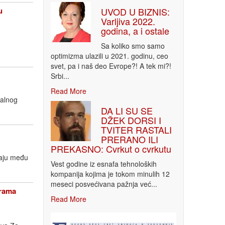
UVOD U BIZNIS:
u
Varljiva 2022.
godina, a i ostale
Sa koliko smo samo
optimizma ulazili u 2021. godinu, ceo
svet, pa i naš deo Evrope?! A tek mi?!
Srbi...
Read More
nalnog
DA LI SU SE
DŽEK DORSI I
TVITER RASTALI
PRERANO ILI
PREKASNO: Cvrkut o cvrkutu
taju među
Vest godine iz esnafa tehnoloških
kompanija kojima je tokom minulih 12
meseci posvećivana pažnja već...
grama
Read More