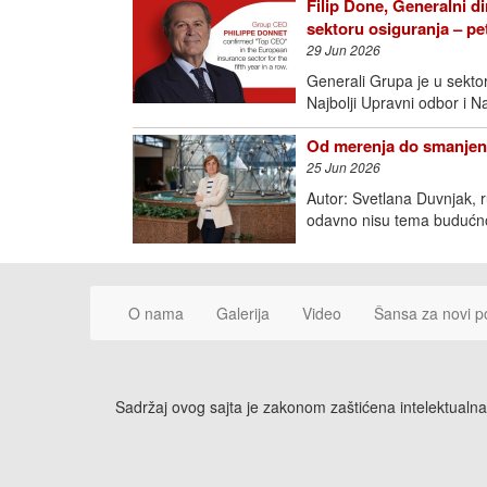
Filip Done, Generalni di
sektoru osiguranja – p
29 Jun 2026
Generali Grupa je u sektoru
Najbolji Upravni odbor i N
Od merenja do smanjenj
25 Jun 2026
Autor: Svetlana Duvnjak, 
odavno nisu tema budućno
O nama
Galerija
Video
Šansa za novi p
Sadržaj ovog sajta je zakonom zaštićena intelektualna 