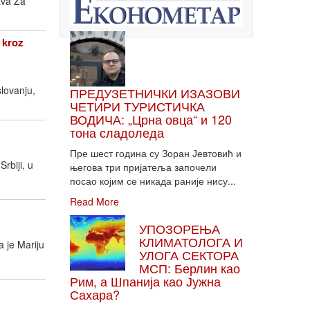
ava Za
 kroz
lovanju,
ПРЕДУЗЕТНИЧКИ ИЗАЗОВИ
ЧЕТИРИ ТУРИСТИЧКА
ВОДИЧА: „Црна овца“ и 120
тона сладоледа
Пре шест година су Зоран Јевтовић и
rbiji, u
његова три пријатеља започели
посао којим се никада раније нису...
Read More
УПОЗОРЕЊА
КЛИМАТОЛОГА И
 je Mariju
УЛОГА СЕКТОРА
МСП: Берлин као
Рим, а Шпанија као Јужна
Сахара?