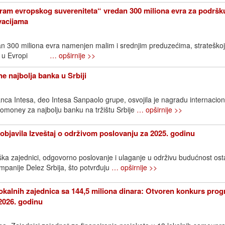
ram evropskog suvereniteta“ vredan 300 miliona evra za podršk
ovacijama
an 300 miliona evra namenjen malim i srednjim preduzećima, strateškoj
ijama u Evropi
… opširnije >>
e najbolja banka u Srbiji
ca Intesa, deo Intesa Sanpaolo grupe, osvojila je nagradu internacio
omoney za najbolju banku na tržištu Srbije
… opširnije >>
objavila Izveštaj o održivom poslovanju za 2025. godinu
ška zajednici, odgovorno poslovanje i ulaganje u održivu budućnost os
ompanije Delez Srbija, što potvrđuju
… opširnije >>
okalnih zajednica sa 144,5 miliona dinara: Otvoren konkurs pro
2026. godinu