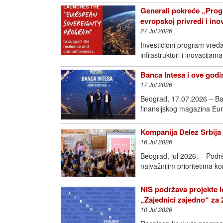
Generali pokreće „Prog
evropskoj privredi i in
27 Jul 2026
Investicioni program vred
infrastrukturi i inovac
Banca Intesa i ove godin
17 Jul 2026
Beograd, 17.07.2026 – Ban
finansijskog magazina Eur
Kompanija Delez Srbija 
16 Jul 2026
Beograd, jul 2026. – Podr
najvažnijim prioritetima k
NIS podržava projekte l
„Zajednici zajedno“ za 
10 Jul 2026