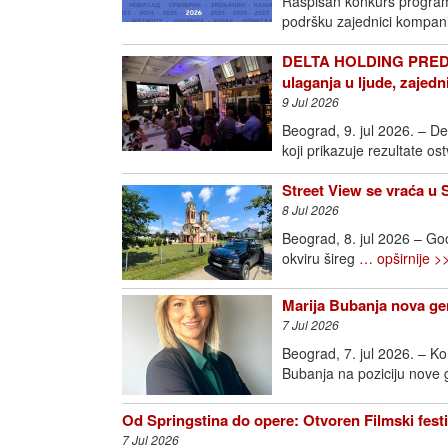
Raspisan konkurs programa
podršku zajednici kompan
DELTA HOLDING PREDS
ulaganja u ljude, zajedn
9 Jul 2026
Beograd, 9. jul 2026. – D
koji prikazuje rezultate o
Street View se vraća u 
8 Jul 2026
Beograd, 8. jul 2026 – Goo
okviru šireg
… opširnije >
Marija Bubanja nova ge
7 Jul 2026
Beograd, 7. jul 2026. – K
Bubanja na poziciju nove
Od Springstina do opere: Otvoren Filmski fest
7 Jul 2026