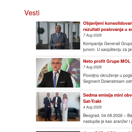
Vesti
Objavljeni konsolidovan
rezultati poslovanja u
7 Aug 2026
Kompanija Generali Grupa o
junom. U saopštenju za j
Neto profit Grupe MOL 
7 Aug 2026
Povoljno okruženje u pogl
Segment Downstream ostva
Sedma emisija mini obve
Sat-Trakt
4 Aug 2026
Beograd, 04.08.2026 – Ba
nastupila je kao aranžer i