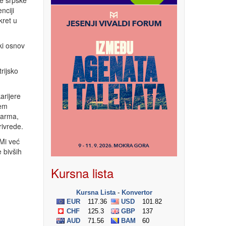
me srpske
nciji
kret u
ki osnov
rijsko
arijere
žem
farma,
rivrede.
Mi već
 bivših
Kursna lista