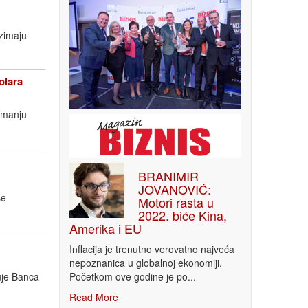
uzimaju
olara
imanju
BRANIMIR
JOVANOVIĆ:
še
Motori rasta u
2022. biće Kina,
Amerika i EU
Inflacija je trenutno verovatno najveća
nepoznanica u globalnoj ekonomiji.
Početkom ove godine je po...
uje Banca
Read More