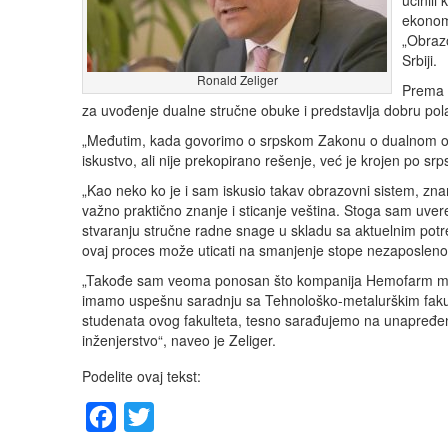
učinili
ekonomi
„Obrazo
Srbiji.
Ronald Zeliger
Prema 
za uvođenje dualne stručne obuke i predstavlja dobru pola
„Međutim, kada govorimo o srpskom Zakonu o dualnom obra
iskustvo, ali nije prekopirano rešenje, već je krojen po s
„Kao neko ko je i sam iskusio takav obrazovni sistem, znam
važno praktično znanje i sticanje veština. Stoga sam uve
stvaranju stručne radne snage u skladu sa aktuelnim pot
ovaj proces može uticati na smanjenje stope nezaposlenost
„Takođe sam veoma ponosan što kompanija Hemofarm mož
imamo uspešnu saradnju sa Tehnološko-metalurškim fakult
studenata ovog fakulteta, tesno sarađujemo na unapređen
inženjerstvo“, naveo je Zeliger.
Podelite ovaj tekst:
Facebook
Twitter