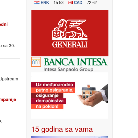
edni
o sa 30.
a Upstream
ompanije
o,
15 godina sa vama