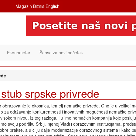
Magazin Biznis English
Ekonometar
Šansa za novi početak
ede
 stub srpske privrede
 obrazovanje je okosnica, temelj nemačke privrede. Ono je u velikoj m
no za održavanje konkurentnosti i inovativnih mogućnosti nemačke priv
isokom nivou. Iz tog razloga, i u ime nemačkih kompanija koje posluju 
 smo svoju podršku Srbiji, njenoj Vladi i obrazovnim institucijama, predsta
obre prakse, a u cilju dalje modernizacije obrazovnog sistema i kako b