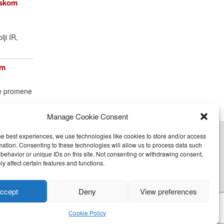
opskom
lji IR,
om
ke promene
Manage Cookie Consent
he best experiences, we use technologies like cookies to store and/or access
cy (EU)
mation. Consenting to these technologies will allow us to process data such
behavior or unique IDs on this site. Not consenting or withdrawing consent,
y affect certain features and functions.
nje, objavljivanje celine ili delova bilo kog proizvoda
ccept
Deny
View preferences
Cookie Policy