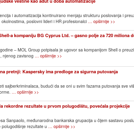
Ljudske veštine kao adut u doba automatizacije
ncija i automatizacija kontinuirano menjaju strukturu poslovanja i pre
 okolnostima, poslovni lideri i HR profesionalci
… opširnije >>
ell-a kompaniju BG Cyprus Ltd. – gasno polje za 720 miliona d
. godine – MOL Group potpisala je ugovor sa kompanijom Shell o preuz
, njenog zavisnog
… opširnije >>
na pretnji: Kaspersky ima predloge za sigurna putovanja
eti sajberkriminalaca, budući da se oni u svim fazama putovanja sve vi
tforme.
… opširnije >>
la rekordne rezultate u prvom polugodištu, povećala projekcije
ntesa Sanpaolo, međunarodna bankarska grupacija u čijem sastavu posl
je polugodišnje rezultate u
… opširnije >>