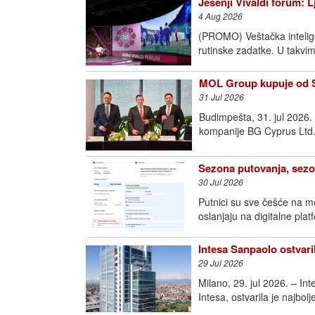
Jesenji Vivaldi forum: 
4 Aug 2026
(PROMO) Veštačka intelige
rutinske zadatke. U takvim
MOL Group kupuje od Sh
31 Jul 2026
Budimpešta, 31. jul 2026
kompanije BG Cyprus Ltd.
Sezona putovanja, sezo
30 Jul 2026
Putnici su sve češće na m
oslanjaju na digitalne pla
Intesa Sanpaolo ostvari
29 Jul 2026
Milano, 29. jul 2026. – I
Intesa, ostvarila je najbol