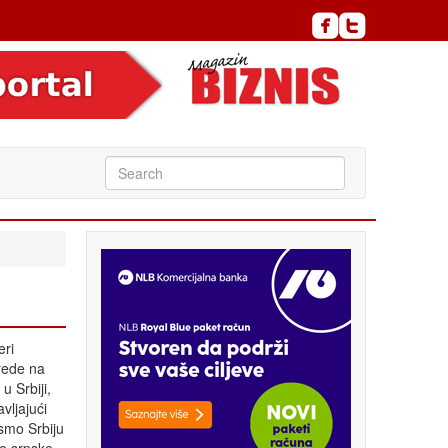
eri
rede na
u Srbiji,
vljajući
ismo Srbiju