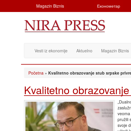
Magazin Biznis
Економетар
Vesti iz ekonomije
Aktuelno
Magazin Biznis
Početna
»
Kvalitetno obrazovanje stub srpske privr
Kvalitetno obrazovanje
„Dualno
zasluž
veoma v
pružili
svoje d