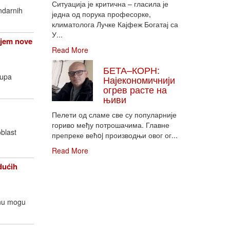
Ситуација је критична – гласила је
ndarnih
једна од порука професорке,
климатолога Лучке Кајфеж Богатај са
У...
njem nove
Read More
БЕТА–КОРН:
rupa
Најекономичнији
огрев расте на
њиви
Пелети од сламе све су популарније
гориво међу потрошачима. Главне
oblast
препреке већoj производњи овог ог...
Read More
dućih
enu mogu