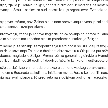
 konkurentnijom na svetskom tržištu. Sada smo u procesu kreiranja kič
je“, izjavio je Ronald Zeliger, generalni direktor Hemofarma na konfere
vanje u Srbiji – poslovi za budućnost“ koju je organizovao Evropski po
njegovim rečima, novi Zakon o dualnom obrazovanju stvorio je zakons
znu osnovu i ozbiljan iskorak.
zovanju, važno je ponovo naglasiti: on se oslanja na nemačko i aust
rpskim standardima i shodno njenim potrebama“, istakao je Zeliger.
 koliko je za sticanje samopouzdanja u stručnom smislu i dalji razvoj k
ren da je usvajanje Zakona o dualnom obrazovanju u Srbiji utrlo put br
rebama,“ naglasio je Zeliger. Prema rečima generalnog direktora Hemo
i ljudi mlađih od 25 godina i doprineti jačanju konkurentnosti srpske p
e da služi kao primer dobre prakse u domenu visokog obrazovanja. 
etom u Beogradu sa kojim na inicijativu menadžera u kompaniji, inače
ju nastavnih planova 10 predmeta na studijskom profilu farmaceutsko