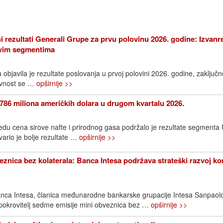
i rezultati Generali Grupe za prvu polovinu 2026. godine: Izvanr
 svim segmentima
bjavila je rezultate poslovanja u prvoj polovini 2026. godine, zaključn
avnost se
… opširnije >>
786 miliona američkih dolara u drugom kvartalu 2026.
edu cena sirove nafte i prirodnog gasa podržalo je rezultate segment
rio je bolje rezultate
… opširnije >>
znica bez kolaterala: Banca Intesa podržava strateški razvoj k
nca Intesa, članica međunarodne bankarske grupacije Intesa Sanpaol
 pokrovitelj sedme emisije mini obveznica bez
… opširnije >>