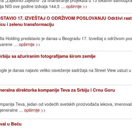
 „Zajednici zajedno“ za finansiranje projekata u 13 lokalnih samoupr
ija NIS ove godine izdvaja 144,5
… opširnije >>
TAVIO 17. IZVEŠTAJ O ODRŽIVOM POSLOVANJU Održivi rast
icu i zelenu transformaciju
elta Holding predstavio je danas u Beogradu 17. Izveštaj o održivom pos
stvarene
… opširnije >>
Srbiju sa ažuriranim fotografijama širom zemlje
gle je danas najavio veliko osveženje sadržaja na Street View usluzi u S
>
neralna direktorka kompanije Teva za Srbiju i Crnu Goru
ompanija Teva, jedan od vodećih svetskih proizvođača lekova, imenovala
 generalne
… opširnije >>
ival u Beču