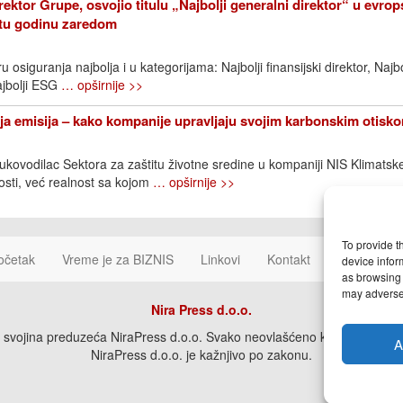
rektor Grupe, osvojio titulu „Najbolji generalni direktor“ u evr
etu godinu zaredom
 osiguranja najbolja i u kategorijama: Najbolji finansijski direktor, Najbo
ajbolji ESG
… opširnije >>
a emisija – kako kompanije upravljaju svojim karbonskim otisk
rukovodilac Sektora za zaštitu životne sredine u kompaniji NIS Klimats
sti, već realnost sa kojom
… opširnije >>
To provide t
očetak
Vreme je za BIZNIS
Linkovi
Kontakt
Cookie Poli
device infor
as browsing 
may adversel
Nira Press d.o.o.
svojina preduzeća NiraPress d.o.o. Svako neovlašćeno korišćenje, kopira
A
NiraPress d.o.o. je kažnjivo po zakonu.