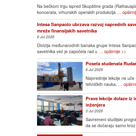
Na bečkom trgu ispred Skupštine grada (Rathausplatz
koncerata, vrhunskih operskih produkcija
… opširni
Intesa Sanpaolo ubrzava razvoj naprednih save
mreže finansijskih savetnika
6 Jul 2026
Divizija međunarodnih banaka grupe Intesa Sanpao
savetnika već je započela rad u
… opširnije >>
Poseta studenata Rudar
6 Jul 2026
Najvrednije lekcije ne uče
tehničkih nauka,
… opširni
Prave lekcije dolaze iz 
inženjera
3 Jul 2026
Savremeni studijski progra
da se dočaraju samo kroz