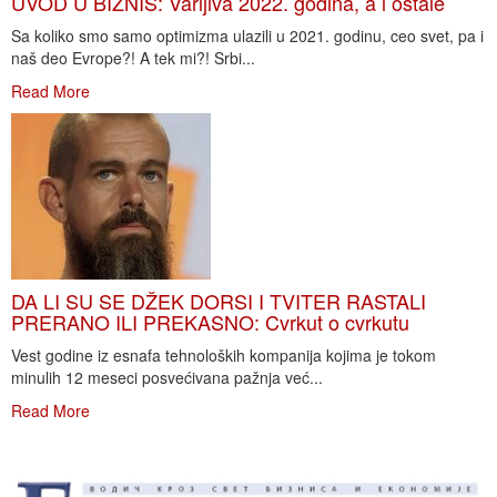
UVOD U BIZNIS: Varljiva 2022. godina, a i ostale
Sa koliko smo samo optimizma ulazili u 2021. godinu, ceo svet, pa i
naš deo Evrope?! A tek mi?! Srbi...
Read More
DA LI SU SE DŽEK DORSI I TVITER RASTALI
PRERANO ILI PREKASNO: Cvrkut o cvrkutu
Vest godine iz esnafa tehnoloških kompanija kojima je tokom
minulih 12 meseci posvećivana pažnja već...
Read More