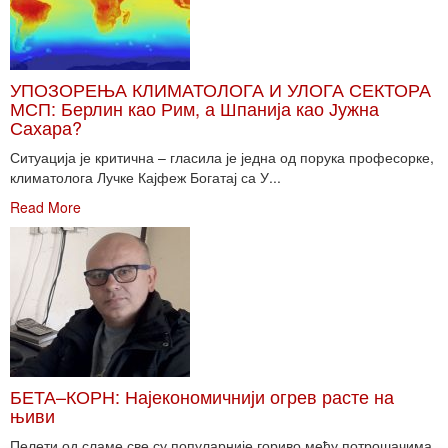
УПОЗОРЕЊА КЛИМАТОЛОГА И УЛОГА СЕКТОРА
МСП: Берлин као Рим, а Шпанија као Јужна
Сахара?
Ситуација је критична – гласила је једна од порука професорке,
климатолога Лучке Кајфеж Богатај са У...
Read More
БЕТА–КОРН: Најекономичнији огрев расте на
њиви
Пелети од сламе све су популарније гориво међу потрошачима.