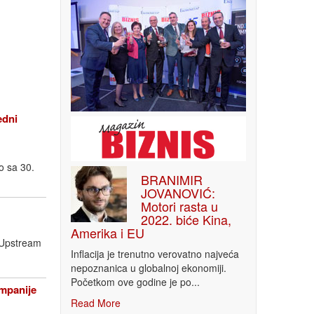
edni
o sa 30.
BRANIMIR
JOVANOVIĆ:
Motori rasta u
2022. biće Kina,
Amerika i EU
a Upstream
Inflacija je trenutno verovatno najveća
nepoznanica u globalnoj ekonomiji.
Početkom ove godine je po...
ompanije
Read More