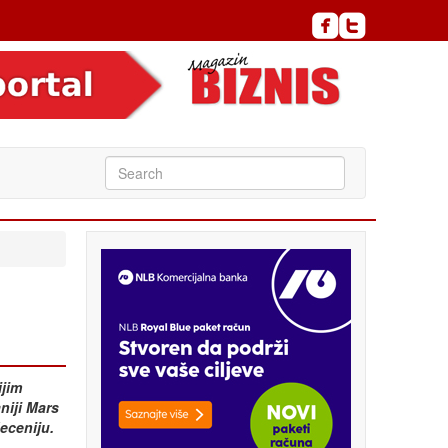
ijim
niji Mars
deceniju.