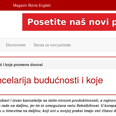
Magazin Biznis English
Ekonometar
Šansa za novi početak
ti i koje promene donosi
celarija budućnosti i koje
avi i izvan kancelarije sa istim nivoom produktivnosti, a najnov
a rade na daljinu, jer im to omogućava veću fleksibilnost. U kompa
u u timovima na daljinu, koji oni u svojoj praksi imaju već čitavu 