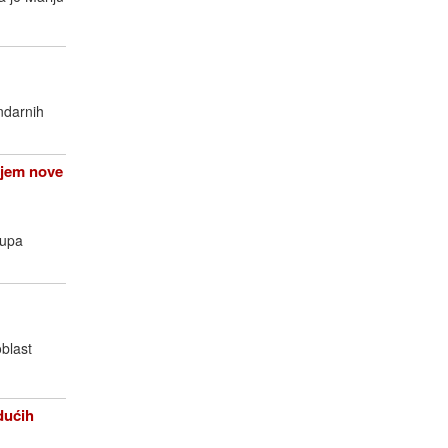
ndarnih
njem nove
rupa
oblast
dućih