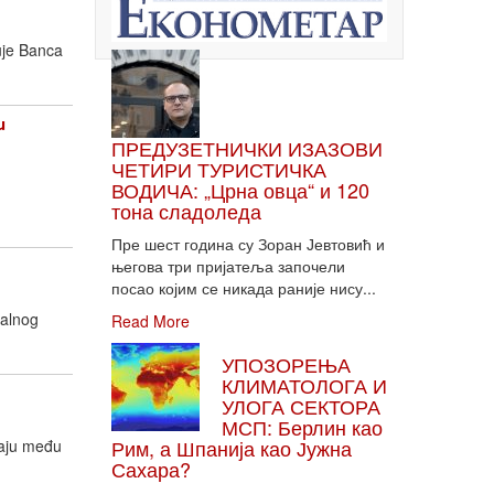
uje Banca
u
ПРЕДУЗЕТНИЧКИ ИЗАЗОВИ
ЧЕТИРИ ТУРИСТИЧКА
ВОДИЧА: „Црна овца“ и 120
тона сладоледа
Пре шест година су Зоран Јевтовић и
његова три пријатеља започели
посао којим се никада раније нису...
nalnog
Read More
УПОЗОРЕЊА
КЛИМАТОЛОГА И
УЛОГА СЕКТОРА
МСП: Берлин као
Рим, а Шпанија као Јужна
taju među
Сахара?