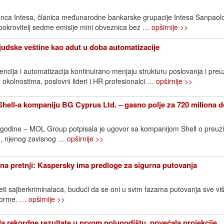
nca Intesa, članica međunarodne bankarske grupacije Intesa Sanpaol
 pokrovitelj sedme emisije mini obveznica bez
… opširnije >>
Ljudske veštine kao adut u doba automatizacije
ncija i automatizacija kontinuirano menjaju strukturu poslovanja i pre
 okolnostima, poslovni lideri i HR profesionalci
… opširnije >>
ell-a kompaniju BG Cyprus Ltd. – gasno polje za 720 miliona d
. godine – MOL Group potpisala je ugovor sa kompanijom Shell o preuz
, njenog zavisnog
… opširnije >>
na pretnji: Kaspersky ima predloge za sigurna putovanja
eti sajberkriminalaca, budući da se oni u svim fazama putovanja sve vi
tforme.
… opširnije >>
la rekordne rezultate u prvom polugodištu, povećala projekcije