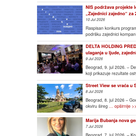
NIS podržava projekte l
„Zajednici zajedno“ za 
10 Jul 2026
Raspisan konkurs programa
podršku zajednici kompan
DELTA HOLDING PREDS
ulaganja u ljude, zajedn
9 Jul 2026
Beograd, 9. jul 2026. – D
koji prikazuje rezultate o
Street View se vraća u 
8 Jul 2026
Beograd, 8. jul 2026 – Goo
okviru šireg
… opširnije >
Marija Bubanja nova ge
7 Jul 2026
Beograd, 7. jul 2026. – K