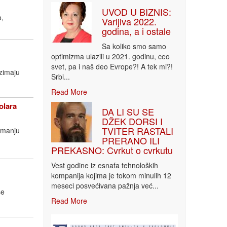
UVOD U BIZNIS:
o,
Varljiva 2022.
godina, a i ostale
Sa koliko smo samo
optimizma ulazili u 2021. godinu, ceo
svet, pa i naš deo Evrope?! A tek mi?!
uzimaju
Srbi...
Read More
olara
DA LI SU SE
DŽEK DORSI I
TVITER RASTALI
imanju
PRERANO ILI
PREKASNO: Cvrkut o cvrkutu
Vest godine iz esnafa tehnoloških
kompanija kojima je tokom minulih 12
meseci posvećivana pažnja već...
še
Read More