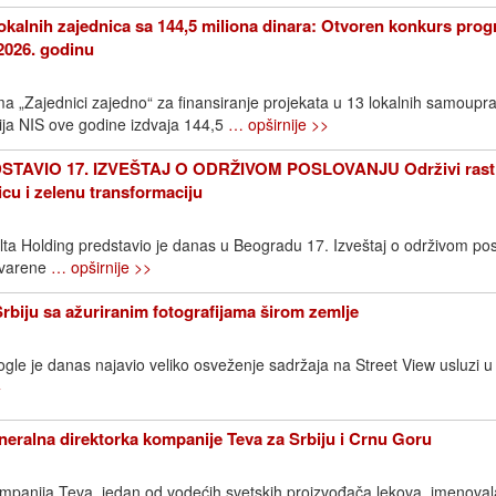
okalnih zajednica sa 144,5 miliona dinara: Otvoren konkurs pro
2026. godinu
 „Zajednici zajedno“ za finansiranje projekata u 13 lokalnih samoupr
ija NIS ove godine izdvaja 144,5
… opširnije >>
TAVIO 17. IZVEŠTAJ O ODRŽIVOM POSLOVANJU Održivi rast
icu i zelenu transformaciju
elta Holding predstavio je danas u Beogradu 17. Izveštaj o održivom pos
stvarene
… opširnije >>
Srbiju sa ažuriranim fotografijama širom zemlje
gle je danas najavio veliko osveženje sadržaja na Street View usluzi u S
>
neralna direktorka kompanije Teva za Srbiju i Crnu Goru
ompanija Teva, jedan od vodećih svetskih proizvođača lekova, imenovala