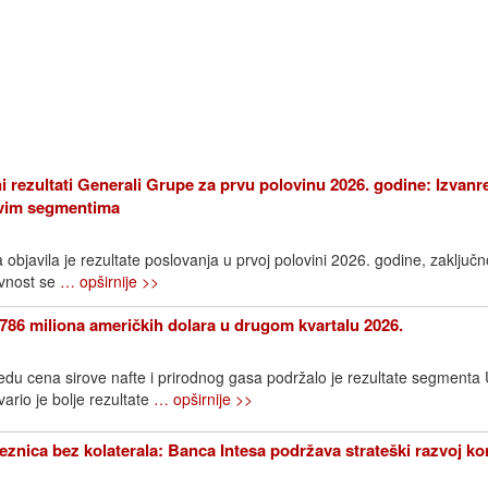
i rezultati Generali Grupe za prvu polovinu 2026. godine: Izvanr
 svim segmentima
bjavila je rezultate poslovanja u prvoj polovini 2026. godine, zaključn
avnost se
… opširnije >>
786 miliona američkih dolara u drugom kvartalu 2026.
edu cena sirove nafte i prirodnog gasa podržalo je rezultate segment
rio je bolje rezultate
… opširnije >>
znica bez kolaterala: Banca Intesa podržava strateški razvoj k