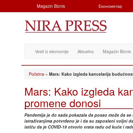
Magazin Biznis
Економетар
Vesti iz ekonomije
Aktuelno
Magazin Biznis
Početna
»
Mars: Kako izgleda kancelarija budućnos
Mars: Kako izgleda kan
promene donosi
Pandemija je do sada pokazala da posao može da se ob
istraživanjima potvrđeno je i da su zaposleni voljni d
ističu da je COVID-19 otvorio vrata radu od kuće i rad