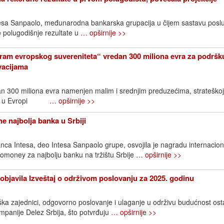
ntesa Sanpaolo, međunarodna bankarska grupacija u čijem sastavu posl
je polugodišnje rezultate u
… opširnije >>
ram evropskog suvereniteta“ vredan 300 miliona evra za podršk
ovacijama
an 300 miliona evra namenjen malim i srednjim preduzećima, strateškoj
ijama u Evropi
… opširnije >>
e najbolja banka u Srbiji
ca Intesa, deo Intesa Sanpaolo grupe, osvojila je nagradu internacio
omoney za najbolju banku na tržištu Srbije
… opširnije >>
objavila Izveštaj o održivom poslovanju za 2025. godinu
ška zajednici, odgovorno poslovanje i ulaganje u održivu budućnost os
ompanije Delez Srbija, što potvrđuju
… opširnije >>