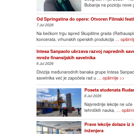
Bubanja na poziciju nove
Od Springstina do opere: Otvoren Filmski fest
7 Jul 2026
Na bečkom trgu ispred Skupštine grada (Rathausplatz
koncerata, vrhunskih operskih produkcija
… opširni
Intesa Sanpaolo ubrzava razvoj naprednih save
mreže finansijskih savetnika
6 Jul 2026
Divizija međunarodnih banaka grupe Intesa Sanpao
savetnika već je započela rad u
… opširnije >>
Poseta studenata Rudar
6 Jul 2026
Najvrednije lekcije ne uče
tehničkih nauka,
… opširni
Prave lekcije dolaze iz 
inženjera