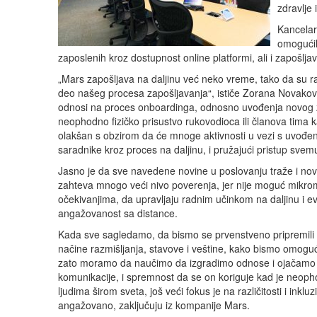
zdravlje
Kancelar
omogućil
zaposlenih kroz dostupnost online platformi, ali i zapošlj
„Mars zapošljava na daljinu već neko vreme, tako da su r
deo našeg procesa zapošljavanja“, ističe Zorana Novaković
odnosi na proces onboardinga, odnosno uvođenja novog 
neophodno fizičko prisustvo rukovodioca ili članova tima 
olakšan s obzirom da će mnoge aktivnosti u vezi s uvođen
saradnike kroz proces na daljinu, i pružajući pristup svem
Jasno je da sve navedene novine u poslovanju traže i nove 
zahteva mnogo veći nivo poverenja, jer nije moguć mikrom
očekivanjima, da upravljaju radnim učinkom na daljinu i eva
angažovanost sa distance.
Kada sve sagledamo, da bismo se prvenstveno pripremili z
načine razmišljanja, stavove i veštine, kako bismo omogućil
zato moramo da naučimo da izgradimo odnose i ojačamo ih 
komunikacije, i spremnost da se on koriguje kad je neopho
ljudima širom sveta, još veći fokus je na različitosti i ink
angažovano, zaključuju iz kompanije Mars.