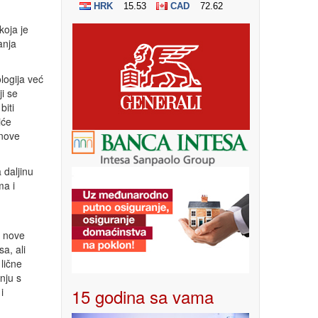
koja je
anja
logija već
i se
iti
iće
 nove
 daljinu
ma i
o nove
a, ali
lične
nju s
15 godina sa vama
i