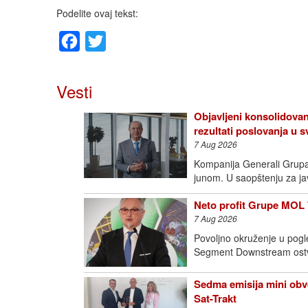
Podelite ovaj tekst:
Facebook
Twitter
Vesti
Objavljeni konsolidovan
rezultati poslovanja u
7 Aug 2026
Kompanija Generali Grupa o
junom. U saopštenju za j
Neto profit Grupe MOL 
7 Aug 2026
Povoljno okruženje u pogl
Segment Downstream ostva
Sedma emisija mini obve
Sat-Trakt