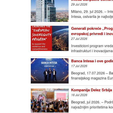
29 Jul 2026
Milano, 29. jul 2026. – I
Intesa, ostvarila je najbol
Generali pokreće „Prog
evropskoj privredi i in
27 Jul 2026
Investicioni program vred
infrastrukturi i inovac
Banca Intesa i ove godin
17 Jul 2026
Beograd, 17.07.2026 – Ban
finansijskog magazina Eur
Kompanija Delez Srbija 
16 Jul 2026
Beograd, jul 2026. – Podr
najvažnijim prioritetima k