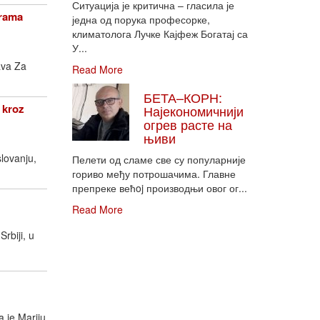
Ситуација је критична – гласила је
grama
једна од порука професорке,
климатолога Лучке Кајфеж Богатај са
У...
ava Za
Read More
БЕТА–КОРН:
 kroz
Најекономичнији
огрев расте на
њиви
lovanju,
Пелети од сламе све су популарније
гориво међу потрошачима. Главне
препреке већoj производњи овог ог...
Read More
rbiji, u
 je Mariju