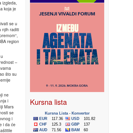
 izgleda,
a koja je
ivati se u
njih raditi
 opremom“,
BBA region
 u
vrednost –
ržavama
ao što su
demije
ji ne
Kursna lista
nja i
ji Mars
nosti se
ovnog i
e i da će
štitile