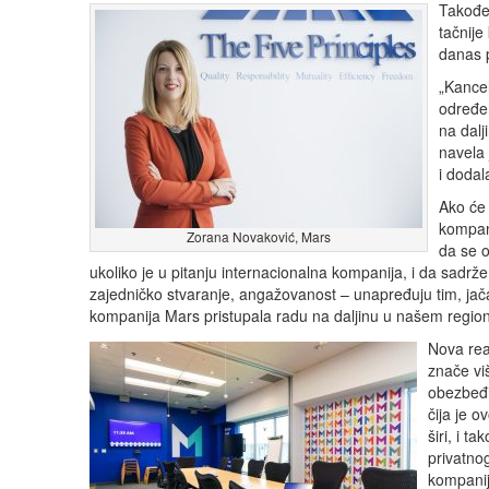
Takođe,
tačnije
danas p
„Kancel
određen
na dalj
navela
i dodala
Ako će 
kompani
Zorana Novaković, Mars
da se o
ukoliko je u pitanju internacionalna kompanija, i da sadr
zajedničko stvaranje, angažovanost – unapređuju tim, jačaj
kompanija Mars pristupala radu na daljinu u našem regionu
Nova rea
znače vi
obezbeđi
čija je o
širi, i t
privatno
kompanij