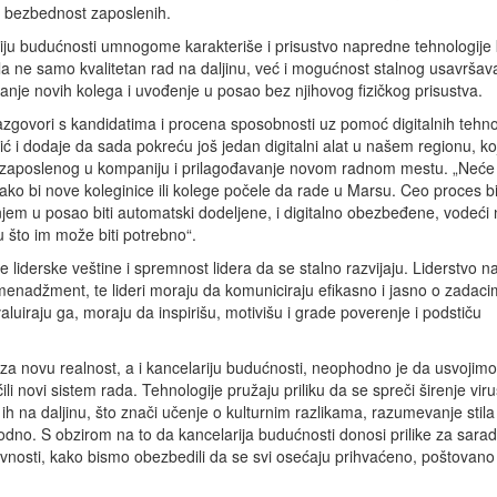
 i bezbednost zaposlenih.
iju budućnosti umnogome karakteriše i prisustvo napredne tehnologije 
a ne samo kvalitetan rad na daljinu, već i mogućnost stalnog usavršav
avanje novih kolega i uvođenje u posao bez njihovog fizičkog prisustva.
azgovori s kandidatima i procena sposobnosti uz pomoć digitalnih tehno
 i dodaje da sada pokreću još jedan digitalni alat u našem regionu, koj
zaposlenog u kompaniju i prilagođavanje novom radnom mestu. „Neće b
kako bi nove koleginice ili kolege počele da rade u Marsu. Ceo proces b
jem u posao biti automatski dodeljene, i digitalno obezbeđene, vodeći
u što im može biti potrebno“.
liderske veštine i spremnost lidera da se stalno razvijaju. Liderstvo na
enadžment, te lideri moraju da komuniciraju efikasno i jasno o zadaci
luiraju ga, moraju da inspirišu, motivišu i grade poverenje i podstiču
a novu realnost, a i kancelariju budućnosti, neophodno je da usvojim
i novi sistem rada. Tehnologije pružaju priliku da se spreči širenje virus
na daljinu, što znači učenje o kulturnim razlikama, razumevanje stila 
dno. S obzirom na to da kancelarija budućnosti donosi prilike za sarad
luzivnosti, kako bismo obezbedili da se svi osećaju prihvaćeno, poštovano 