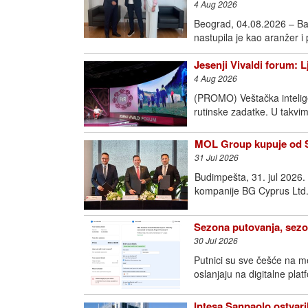
4 Aug 2026
Beograd, 04.08.2026 – Ba
nastupila je kao aranžer i
Jesenji Vivaldi forum: 
4 Aug 2026
(PROMO) Veštačka intelige
rutinske zadatke. U takvim
MOL Group kupuje od Sh
31 Jul 2026
Budimpešta, 31. jul 2026
kompanije BG Cyprus Ltd.
Sezona putovanja, sezo
30 Jul 2026
Putnici su sve češće na m
oslanjaju na digitalne pla
Intesa Sanpaolo ostvari