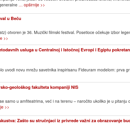
 generalne
… opširnije >>
ival u Beču
) otvoren je 36. Muzički filmski festival. Posetioce očekuje izbor lege
je >>
todavnih usluga u Centralnoj i Istočnoj Evropi i Egiptu pokreta
lo uvodi novu mrežu savetnika inspirisanu Fideuram modelom: prva g
sko-geološkog fakulteta kompaniji NIS
 se samo u amfiteatrima, već i na terenu – naročito ukoliko je u pitanju 
je >>
iskustva: Zašto su stručnjaci iz privrede važni za obrazovanje bu