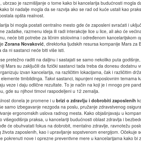
 ubrzao je razmišljanje o tome kako bi kancelarija budućnosti mogla da
 kako bi nadalje mogla da se razvija ako se rad od kuće ustali kao praks
ostala opšta realnost.
arija bi mogla postati centralno mesto gde će zaposleni svraćati i uključ
e zadatke, razmenu ideja ili radi interakcije lice u lice, ali ako će većina 
inu, neće biti potrebe za ličnim stolovima i određenom kancelarijskom
 je
Zorana Novaković
, direktorka ljudskih resursa kompanije Mars za 
 da ni sastanci neće biti više isti.
se pretežno raditi na daljinu i sastajati se samo nekoliko puta godišnje,
ji Mars su zaključili da fizički sastanci tada treba da donesu dodatnu 
rganizuju izvan kancelarija, na različitim lokacijama, čak i različitim d
že elemente timbildinga. Takvi sastanci, ispunjeni neposlovnim temama k
u veze i daju odlične rezultate. To je način na koji je i mnogo pre pan
, gde su njihovi timovi raspodeljeni u 12 zemalja.
lnost donela je promene i u
brizi o zdravlju i dobrobiti zaposlenih
ko
še samo izbegavanje nezgoda na poslu, pružanje zdravstvenog osigura
vanje ergonomskih uslova radnog mesta. Kako objašnjavaju u kompani
vo višegodišnja praksa, u kancelariji budućnosti oblast zdravlja i bezbed
akođe će obuhvatati fokus na dobrobit, mentalno zdravlje, ravnotežu posl
g života zaposlenih, kao i upravljanje sopstvenom energijom. Očekuje s
e pokrenuti nove i oprezne preventivne mere u kancelarijama kako bi za