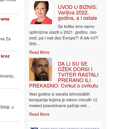
UVOD U BIZNIS:
Varljiva 2022.
godina, a i ostale
grama
Sa koliko smo samo
optimizma ulazili u 2021. godinu, ceo
svet, pa i naš deo Evrope?! A tek mi?!
ava Za
Srbi...
Read More
 kroz
DA LI SU SE
DŽEK DORSI I
TVITER RASTALI
lovanju,
PRERANO ILI
PREKASNO: Cvrkut o cvrkutu
Vest godine iz esnafa tehnoloških
kompanija kojima je tokom minulih 12
meseci posvećivana pažnja već...
rbiji, u
Read More