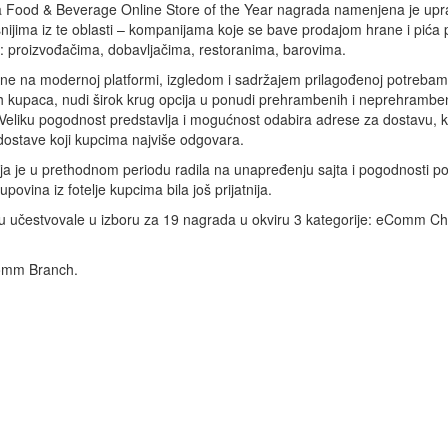
a Food & Beverage Online Store of the Year nagrada namenjena je upr
nijima iz te oblasti – kompanijama koje se bave prodajom hrane i pića 
a: proizvođačima, dobavljačima, restoranima, barovima.
ine na modernoj platformi, izgledom i sadržajem prilagođenoj potreba
 kupaca, nudi širok krug opcija u ponudi prehrambenih i neprehrambe
. Veliku pogodnost predstavlja i mogućnost odabira adrese za dostavu, k
dostave koji kupcima najviše odgovara.
a je u prethodnom periodu radila na unapređenju sajta i pogodnosti p
upovina iz fotelje kupcima bila još prijatnija.
 učestvovale u izboru za 19 nagrada u okviru 3 kategorije: eComm C
Comm Branch.