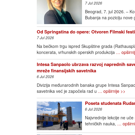
7 Jul 2026
Beograd, 7. jul 2026. – K
Bubanja na poziciju nove
Od Springstina do opere: Otvoren Filmski fest
7 Jul 2026
Na bečkom trgu ispred Skupštine grada (Rathausplatz
koncerata, vrhunskih operskih produkcija
… opširni
Intesa Sanpaolo ubrzava razvoj naprednih save
mreže finansijskih savetnika
6 Jul 2026
Divizija međunarodnih banaka grupe Intesa Sanpao
savetnika već je započela rad u
… opširnije >>
Poseta studenata Rudar
6 Jul 2026
Najvrednije lekcije ne uče
tehničkih nauka,
… opširni