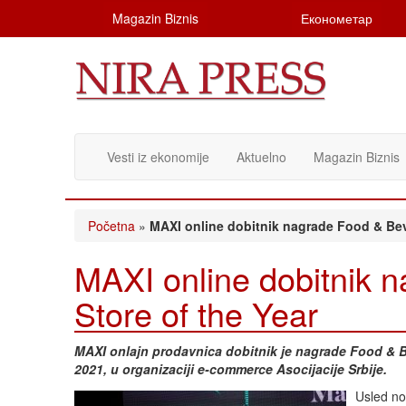
Magazin Biznis
Економетар
Vesti iz ekonomije
Aktuelno
Magazin Biznis
Početna
»
MAXI online dobitnik nagrade Food & Bev
MAXI online dobitnik 
Store of the Year
MAXI onlajn prodavnica dobitnik je nagrade Food & B
2021, u organizaciji e-commerce Asocijacije Srbije.
Usled no