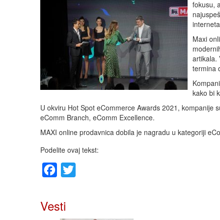
fokusu, 
najuspeš
internet
Maxi onl
modernih
artikala
termina 
Kompanij
kako bi k
U okviru Hot Spot eCommerce Awards 2021, kompanije su
eComm Branch, eComm Excellence.
MAXI online prodavnica dobila je nagradu u kategoriji e
Podelite ovaj tekst:
Facebook
Twitter
Vesti