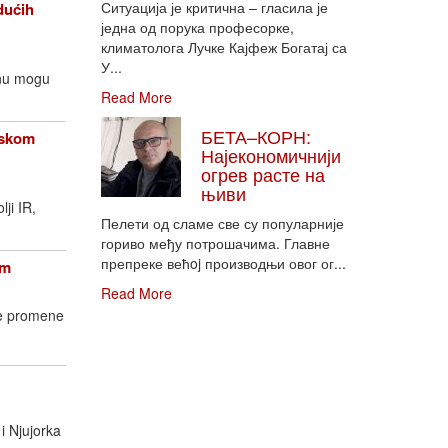
Ситуација је критична – гласила је
dućih
једна од порука професорке,
климатолога Лучке Кајфеж Богатај са
У...
enu mogu
Read More
БЕТА–КОРН:
opskom
Најекономичнији
огрев расте на
њиви
lji IR,
Пелети од сламе све су популарније
гориво међу потрошачима. Главне
препреке већoj производњи овог ог...
om
Read More
ke promene
i Njujorka