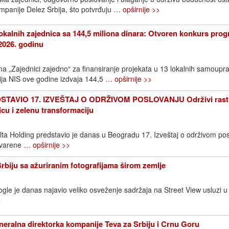
ompanije Delez Srbija, što potvrđuju
… opširnije >>
okalnih zajednica sa 144,5 miliona dinara: Otvoren konkurs pro
2026. godinu
 „Zajednici zajedno“ za finansiranje projekata u 13 lokalnih samoupr
ija NIS ove godine izdvaja 144,5
… opširnije >>
TAVIO 17. IZVEŠTAJ O ODRŽIVOM POSLOVANJU Održivi rast
icu i zelenu transformaciju
elta Holding predstavio je danas u Beogradu 17. Izveštaj o održivom pos
stvarene
… opširnije >>
Srbiju sa ažuriranim fotografijama širom zemlje
gle je danas najavio veliko osveženje sadržaja na Street View usluzi u S
>
neralna direktorka kompanije Teva za Srbiju i Crnu Goru