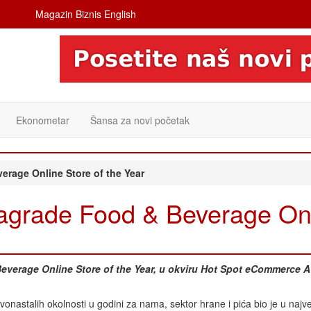
Magazin Biznis English
Ekonometar
Šansa za novi početak
erage Online Store of the Year
nagrade Food & Beverage On
everage Online Store of the Year, u okviru Hot Spot eCommerce 
vonastalih okolnosti u godini za nama, sektor hrane i pića bio je u naj