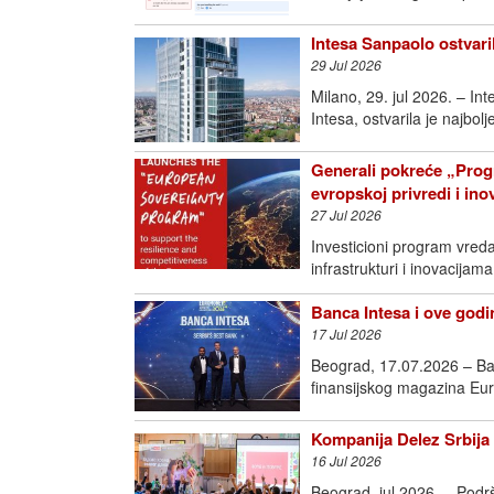
Intesa Sanpaolo ostvari
29 Jul 2026
Milano, 29. jul 2026. – I
Intesa, ostvarila je najbol
Generali pokreće „Prog
evropskoj privredi i in
27 Jul 2026
Investicioni program vred
infrastrukturi i inovac
Banca Intesa i ove godin
17 Jul 2026
Beograd, 17.07.2026 – Ban
finansijskog magazina Eur
Kompanija Delez Srbija 
16 Jul 2026
Beograd, jul 2026. – Podr