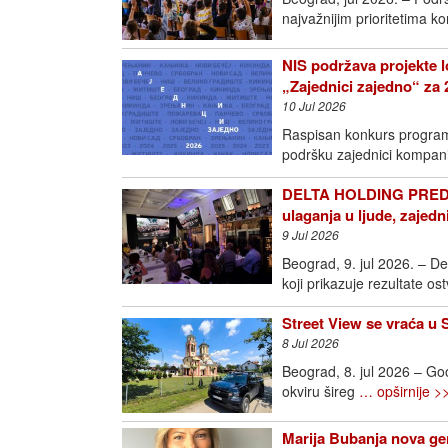
najvažnijim prioritetima k
NIS podržava projekte l
„Zajednici zajedno“ za 
10 Jul 2026
Raspisan konkurs programa
podršku zajednici kompan
DELTA HOLDING PREDS
ulaganja u ljude, zajedn
9 Jul 2026
Beograd, 9. jul 2026. – D
koji prikazuje rezultate o
Street View se vraća u 
8 Jul 2026
Beograd, 8. jul 2026 – Goo
okviru šireg
… opširnije >
Marija Bubanja nova ge