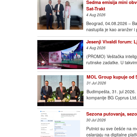
Sedma emisija mini obve
Sat-Trakt
4 Aug 2026
Beograd, 04.08.2026 – Ba
nastupila je kao aranžer i
Jesenji Vivaldi forum: 
4 Aug 2026
(PROMO) Veštačka intelige
rutinske zadatke. U takvim
MOL Group kupuje od Sh
31 Jul 2026
Budimpešta, 31. jul 2026
kompanije BG Cyprus Ltd.
Sezona putovanja, sezo
30 Jul 2026
Putnici su sve češće na m
oslanjaju na digitalne pla