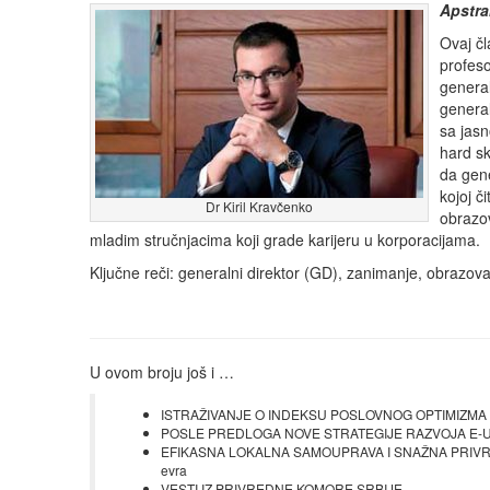
Apstra
Ovaj čl
profeso
general
general
sa jasn
hard sk
da gen
kojoj č
Dr Kiril Kravčenko
obrazov
mladim stručnjacima koji grade karijeru u korporacijama.
Ključne reči: generalni direktor (GD), zanimanje, obrazovanj
U ovom broju još i …
ISTRAŽIVANJE O INDEKSU POSLOVNOG OPTIMIZMA U MS
POSLE PREDLOGA NOVE STRATEGIJE RAZVOJA E-UPRAVE
EFIKASNA LOKALNA SAMOUPRAVA I SNAŽNA PRIVREDA
evra
VESTI IZ PRIVREDNE KOMORE SRBIJE