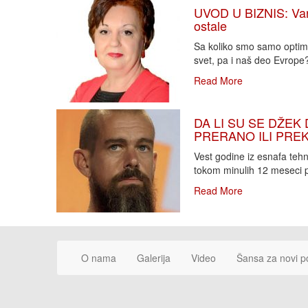
UVOD U BIZNIS: Varlj
ostale
Sa koliko smo samo optimi
svet, pa i naš deo Evrope?!
Read More
DA LI SU SE DŽEK 
PRERANO ILI PREKA
Vest godine iz esnafa teh
tokom minulih 12 meseci p
Read More
O nama
Galerija
Video
Šansa za novi p