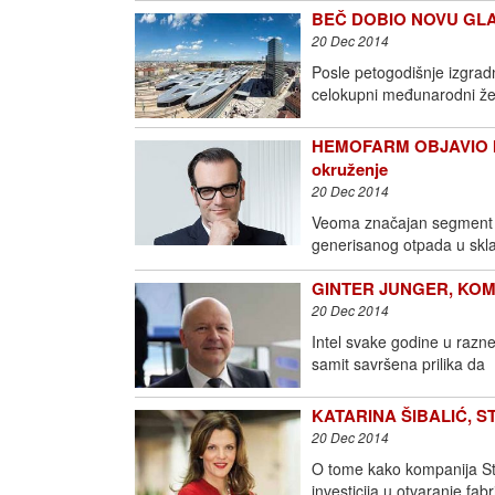
BEČ DOBIO NOVU GLAVN
20 Dec 2014
Posle petogodišnje izgrad
celokupni međunarodni že
HEMOFARM OBJAVIO IZV
okruženje
20 Dec 2014
Veoma značajan segment za
generisanog otpada u skl
GINTER JUNGER, KOMPAN
20 Dec 2014
Intel svake godine u razn
samit savršena prilika da
KATARINA ŠIBALIĆ, STR
20 Dec 2014
O tome kako kompanija Str
investicija u otvaranje fabr