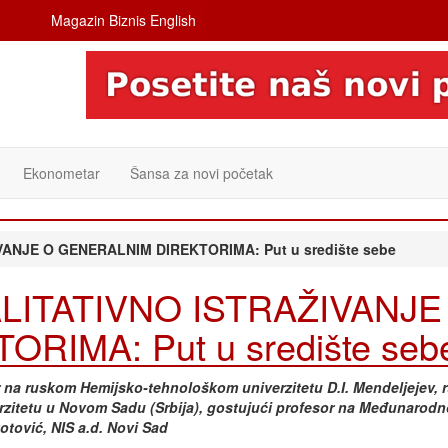
Magazin Biznis English
Ekonometar
Šansa za novi početak
NJE O GENERALNIM DIREKTORIMA: Put u središte sebe
ITATIVNO ISTRAŽIVANJE
IMA: Put u središte seb
sor na ruskom Hemijsko-tehnološkom univerzitetu D.I. Mendeljejev,
rzitetu u Novom Sadu (Srbija), gostujući profesor na Međunarodno
otović, NIS a.d. Novi Sad