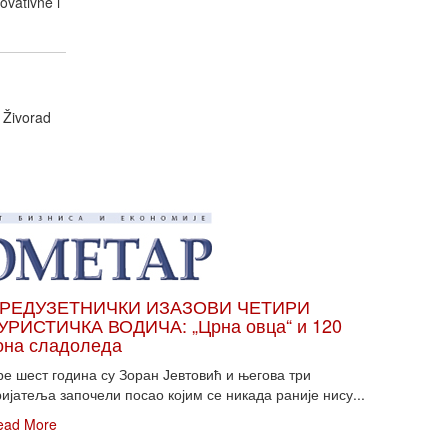
ovativne i
 Živorad
РЕДУЗЕТНИЧКИ ИЗАЗОВИ ЧЕТИРИ
УРИСТИЧКА ВОДИЧА: „Црна овца“ и 120
она сладоледа
ре шест година су Зоран Јевтовић и његова три
ијатеља започели посао којим се никада раније нису...
ead More