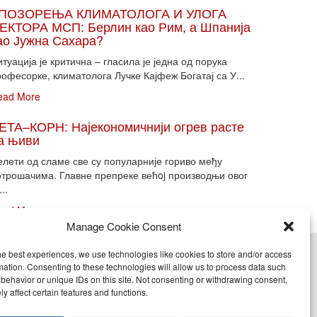
ПОЗОРЕЊА КЛИМАТОЛОГА И УЛОГА
ЕКТОРА МСП: Берлин као Рим, а Шпанија
ао Јужна Сахара?
туација је критична – гласила је једна од порука
офесорке, климатолога Лучке Кајфеж Богатај са У...
ead More
ЕТА–КОРН: Најекономичнији огрев расте
а њиви
елети од сламе све су популарније гориво међу
отрошачима. Главне препреке већoj производњи овог
...
ead More
Manage Cookie Consent
he best experiences, we use technologies like cookies to store and/or access
cy (EU)
mation. Consenting to these technologies will allow us to process data such
behavior or unique IDs on this site. Not consenting or withdrawing consent,
y affect certain features and functions.