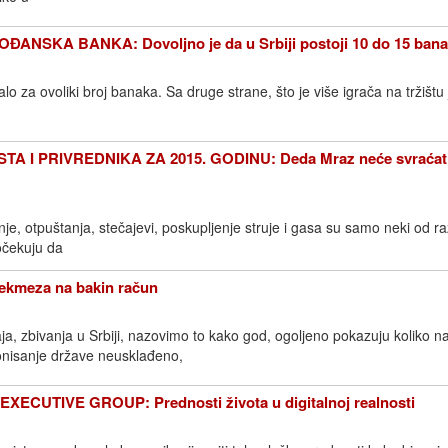
ANSKA BANKA: Dovoljno je da u Srbiji postoji 10 do 15 ban
alo za ovoliki broj banaka. Sa druge strane, što je više igrača na tržištu 
I PRIVREDNIKA ZA 2015. GODINU: Deda Mraz neće svraćati
nje, otpuštanja, stečajevi, poskupljenje struje i gasa su samo neki od r
očekuju da
kmeza na bakin račun
a, zbivanja u Srbiji, nazovimo to kako god, ogoljeno pokazuju koliko n
onisanje države neusklađeno,
ECUTIVE GROUP: Prednosti života u digitalnoj realnosti