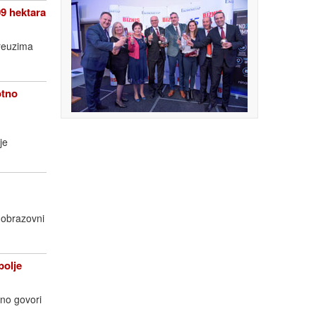
9 hektara
preuzima
otno
je
 obrazovni
bolje
jno govori