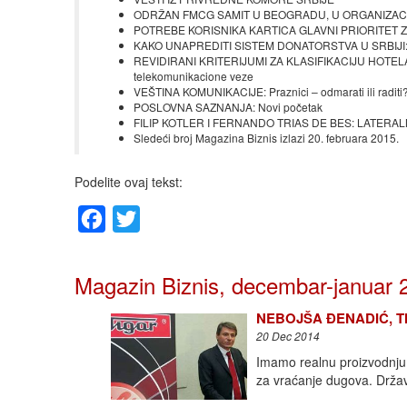
ODRŽAN FMCG SAMIT U BEOGRADU, U ORGANIZACIJI Č
POTREBE KORISNIKA KARTICA GLAVNI PRIORITET ZA K
KAKO UNAPREDITI SISTEM DONATORSTVA U SRBIJI: U
REVIDIRANI KRITERIJUMI ZA KLASIFIKACIJU HOTELA
telekomunikacione veze
VEŠTINA KOMUNIKACIJE: Praznici – odmarati ili raditi
POSLOVNA SAZNANJA: Novi početak
FILIP KOTLER I FERNANDO TRIAS DE BES: LATERALNI
Sledeći broj Magazina Biznis izlazi 20. februara 2015.
Podelite ovaj tekst:
Facebook
Twitter
Magazin Biznis, decembar-januar 
NEBOJŠA ĐENADIĆ, TIGAR
20 Dec 2014
Imamo realnu proizvodnju, 
za vraćanje dugova. Drža