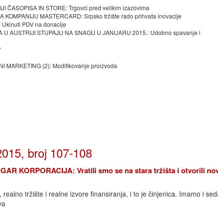
ASOPISA IN STORE: Trgovci pred velikim izazovima
OMPANIJU MASTERCARD: Srpsko tržište rado prihvata inovacije
kinuti PDV na donacije
 U AUSTRIJI STUPAJU NA SNAGU U JANUARU 2015.: Udobno spavanje i
?
 MARKETING (2): Modifikovanje proizvoda
2015, broj 107-108
 KORPORACIJA: Vratili smo se na stara tržišta i otvorili no
realno tržište i realne izvore finansiranja, i to je činjenica. Imamo i s
va