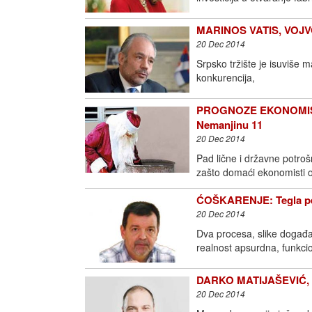
MARINOS VATIS, VOJVOĐ
20 Dec 2014
Srpsko tržište je isuviše m
konkurencija,
PROGNOZE EKONOMISTA 
Nemanjinu 11
20 Dec 2014
Pad lične i državne potroš
zašto domaći ekonomisti 
ĆOŠKARENJE: Tegla pe
20 Dec 2014
Dva procesa, slike događaj
realnost apsurdna, funkci
DARKO MATIJAŠEVIĆ, EX
20 Dec 2014