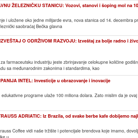
U ŽELEZNIČKU STANICU: Vozovi, stanovi i šoping mol na 10
nje i uložene oko jedne milijarde evra, nova stanica od 14. decembra 
leznički saobraćaj Bečka glavna
EŠTAJ O ODRŽIVOM RAZVOJU: Izveštaj za bolje radno i živ
 farmaceutsku industriju jeste zbrinjavanje celokupne količine godišn
adu sa međunarodnim zakonima i standardima, kao
IJA INTEL: Investicije u obrazovanje i inovacije
e edukativne programe ulaže 100 miliona dolara. Zato mislim da je ovaj
AUSS ADRIATIC: Iz Brazila, od svake berbe kafe dobijemo naj
auss Coffee vidi naše tržište i potencijale brendova koje imamo, dovol
ike u