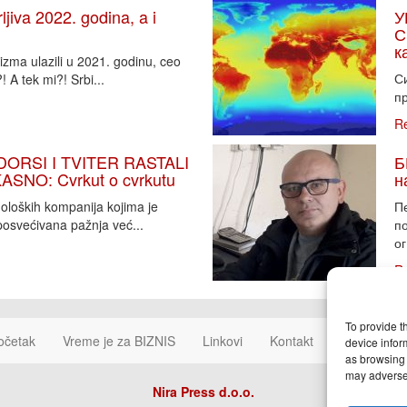
iva 2022. godina, a i
У
С
к
zma ulazili u 2021. godinu, ceo
Си
 A tek mi?! Srbi...
пр
R
DORSI I TVITER RASTALI
Б
SNO: Cvrkut o cvrkutu
н
noloških kompanija kojima je
П
osvećivana pažnja već...
п
ог
R
To provide t
očetak
Vreme je za BIZNIS
Linkovi
Kontakt
Cookie Poli
device infor
as browsing 
may adversel
Nira Press d.o.o.