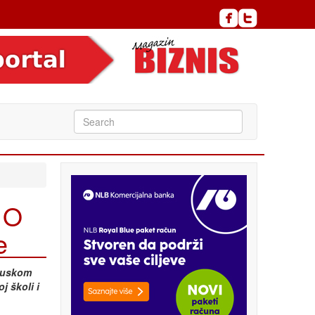
 O
e
 ruskom
j školi i