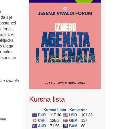
m
da li je
 postaneš
intervju,
uje tzv.
aključka
o uloga
formalno
i koristan
om izdanju
Kursna lista
iona