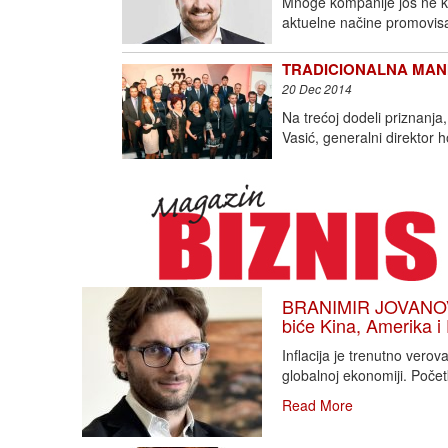
Mnoge kompanije još ne kor
aktuelne načine promovisa
TRADICIONALNA MANIFE
20 Dec 2014
Na trećoj dodeli priznanj
Vasić, generalni direktor h
BRANIMIR JOVANOVIĆ
biće Kina, Amerika i
Inflacija je trenutno vero
globalnoj ekonomiji. Poče
Read More