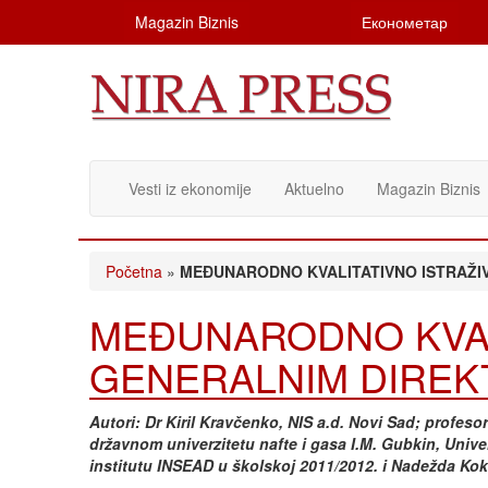
Magazin Biznis
Економетар
Vesti iz ekonomije
Aktuelno
Magazin Biznis
Početna
»
MEĐUNARODNO KVALITATIVNO ISTRAŽIVA
MEĐUNARODNO KVAL
GENERALNIM DIREKTOR
Autori: Dr Kiril Kravčenko, NIS a.d. Novi Sad; profe
državnom univerzitetu nafte i gasa I.M. Gubkin, Unive
institutu INSEAD u školskoj 2011/2012. i Nadežda Kok