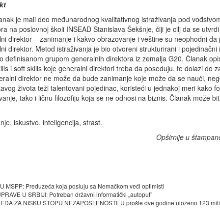
kt
anak je mali deo međunarodnog kvalitativnog istraživanja pod vođstvo
ra na poslovnoj školi INSEAD Stanislava Šekšnje, čiji je cilj da se utvrdi 
ni direktor – zanimanje i kakvo obrazovanje i veštine su neophodni da
ni direktor. Metod istraživanja je bio otvoreni strukturirani i pojedinačni 
o definisanom grupom generalnih direktora iz zemalja G20. Članak opis
ills i soft skills koje generalni direktori treba da poseduju, te dolazi do z
eralni direktor ne može da bude zanimanje koje može da se nauči, neg
itavog života teži talentovani pojedinac, koristeći u jednakoj meri kako 
anje, tako i ličnu filozofiju koja se ne odnosi na biznis. Članak može bit
e, iskustvo, inteligencija, strast.
Opširnije u štampan
PP: Preduzeća koja posluju sa Nemačkom veći optimisti
 U SRBIJI: Potreban državni informatički „autoput”
 ZA NISKU STOPU NEZAPOSLENOSTI: U prošle dve godine uloženo 123 mil