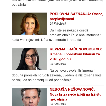
potražnja
POSLOVNA SAZNANJA: Osećaj
preplavljenosti
20 Feb 2019
Da li ste se nekada osetili
preplavljeno? To je onaj momenat
kada vas rojevi misli, šta sve morate i treba da
REVIZIJA I RAČUNOVODSTVO:
Izmene u poreskom bilansu za
2018. godinu
20 Feb 2019
Na osnovu usvojenih izmena i
dopuna poreskih i drugih zakona, uveden je niz izmena koje
počinju da se primenjuju od podnošenja
NEBOJŠA NEŠOVANOVIĆ:
Nova kriza neće izbiti na tržištu
nekretnina
20 Feb 2019