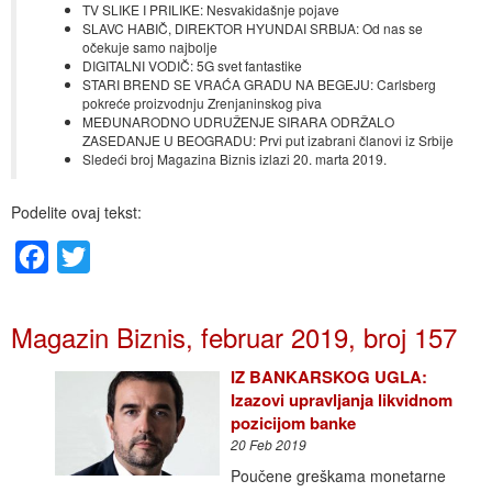
TV SLIKE I PRILIKE: Nesvakidašnje pojave
SLAVC HABIČ, DIREKTOR HYUNDAI SRBIJA: Od nas se
očekuje samo najbolje
DIGITALNI VODIČ: 5G svet fantastike
STARI BREND SE VRAĆA GRADU NA BEGEJU: Carlsberg
pokreće proizvodnju Zrenjaninskog piva
MEĐUNARODNO UDRUŽENJE SIRARA ODRŽALO
ZASEDANJE U BEOGRADU: Prvi put izabrani članovi iz Srbije
Sledeći broj Magazina Biznis izlazi 20. marta 2019.
Podelite ovaj tekst:
Facebook
Twitter
Magazin Biznis, februar 2019, broj 157
IZ BANKARSKOG UGLA:
Izazovi upravljanja likvidnom
pozicijom banke
20 Feb 2019
Poučene greškama monetarne