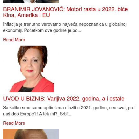
BRANIMIR JOVANOVIĆ: Motori rasta u 2022. biće
Kina, Amerika i EU
Inflacija je trenutno verovatno najveća nepoznanica u globalnoj
ekonomiji. Početkom ove godine je po...
Read More
UVOD U BIZNIS: Varljiva 2022. godina, a i ostale
Sa koliko smo samo optimizma ulazili u 2021. godinu, ceo svet, pa i
naš deo Evrope?! A tek mi?! Srbi...
Read More