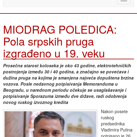
naviga
MIODRAG POLEDICA:
Pola srpskih pruga
izgrađeno u 19. veku
Prosečna starost koloseka je oko 43 godine, elektrotehničkih
postrojenja između 30 i 40 godina, a značajno se povećava i
dužina pruga na kojima je smanjena najveća dopuštena brzina
vozova. Posle nedavnog potpisivanja Memoranduma u
Beogradu, u narednom periodu očekuje se usaglašavanje i
potpisivanje Sporazuma između dve države, radi odobrenja
novog ruskog izvoznog kredita
Nakon posete
ruskog
predsednika
Vladimira Putina
potpisano je 26