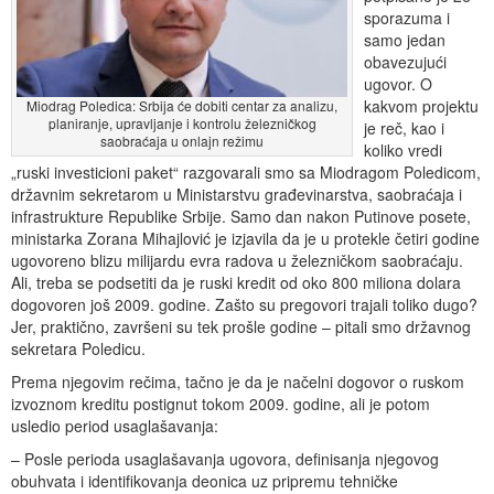
sporazuma i
samo jedan
obavezujući
ugovor. O
kakvom projektu
Miodrag Poledica: Srbija će dobiti centar za analizu,
planiranje, upravljanje i kontrolu železničkog
je reč, kao i
saobraćaja u onlajn režimu
koliko vredi
„ruski investicioni paket“ razgovarali smo sa Miodragom Poledicom,
državnim sekretarom u Ministarstvu građevinarstva, saobraćaja i
infrastrukture Republike Srbije. Samo dan nakon Putinove posete,
ministarka Zorana Mihajlović je izjavila da je u protekle četiri godine
ugovoreno blizu milijardu evra radova u železničkom saobraćaju.
Ali, treba se podsetiti da je ruski kredit od oko 800 miliona dolara
dogovoren još 2009. godine. Zašto su pregovori trajali toliko dugo?
Jer, praktično, završeni su tek prošle godine – pitali smo državnog
sekretara Poledicu.
Prema njegovim rečima, tačno je da je načelni dogovor o ruskom
izvoznom kreditu postignut tokom 2009. godine, ali je potom
usledio period usaglašavanja:
– Posle perioda usaglašavanja ugovora, definisanja njegovog
obuhvata i identifikovanja deonica uz pripremu tehničke