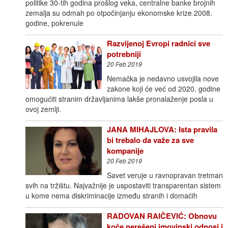
politike 30-tih godina prošlog veka, centralne banke brojnih
zemalja su odmah po otpočinjanju ekonomske krize 2008.
godine, pokrenule
Razvijenoj Evropi radnici sve
potrebniji
20 Feb 2019
Nemačka je nedavno usvojila nove
zakone koji će već od 2020. godine
omogućiti stranim državljanima lakše pronalaženje posla u
ovoj zemlji.
JANA MIHAJLOVA: Ista pravila
bi trebalo da važe za sve
kompanije
20 Feb 2019
Savet veruje u ravnopravan tretman
svih na tržištu. Najvažnije je uspostaviti transparentan sistem
u kome nema diskriminacije između stranih i domaćih
RADOVAN RAIČEVIĆ: Obnovu
koče nerešeni imovinski odnosi i