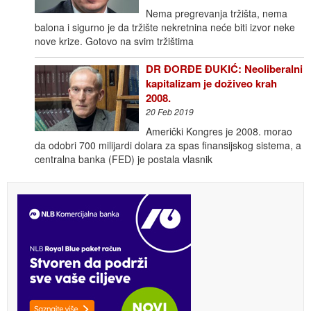
Nema pregrevanja tržišta, nema
balona i sigurno je da tržište nekretnina neće biti izvor neke
nove krize. Gotovo na svim tržištima
DR ĐORĐE ĐUKIĆ: Neoliberalni
kapitalizam je doživeo krah
2008.
20 Feb 2019
Američki Kongres je 2008. morao
da odobri 700 milijardi dolara za spas finansijskog sistema, a
centralna banka (FED) je postala vlasnik