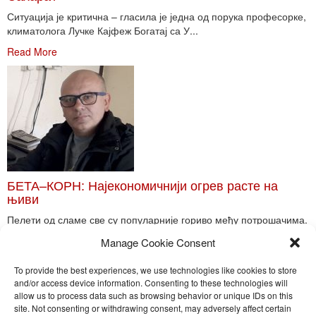
Ситуација је критична – гласила је једна од порука професорке,
климатолога Лучке Кајфеж Богатај са У...
Read More
БЕТА–КОРН: Најекономичнији огрев расте на
њиви
Пелети од сламе све су популарније гориво међу потрошачима.
Главне препреке већoj производњи овог ог...
Manage Cookie Consent
Read More
To provide the best experiences, we use technologies like cookies to store
and/or access device information. Consenting to these technologies will
allow us to process data such as browsing behavior or unique IDs on this
site. Not consenting or withdrawing consent, may adversely affect certain
Toggle