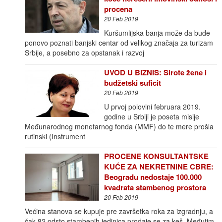
procena
20 Feb 2019
Kuršumlijska banja može da bude
ponovo poznati banjski centar od velikog značaja za turizam
Srbije, a posebno za opstanak i razvoj
UVOD U BIZNIS: Sirote žene i
budžetski suficit
20 Feb 2019
U prvoj polovini februara 2019.
godine u Srbiji je poseta misije
Međunarodnog monetarnog fonda (MMF) do te mere prošla
rutinski (Instrument
PROCENE KONSULTANTSKE
KUĆE ZA NEKRETNINE CBRE:
Beogradu nedostaje 100.000
kvadrata stambenog prostora
20 Feb 2019
Većina stanova se kupuje pre završetka roka za izgradnju, a
čak 82 odsto stambenih jedinica prodaje se za keš. Međutim,