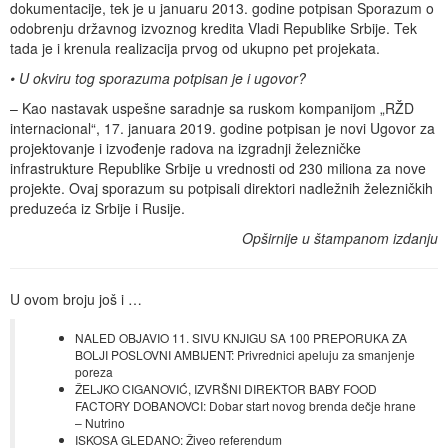
dokumentacije, tek je u januaru 2013. godine potpisan Sporazum o
odobrenju državnog izvoznog kredita Vladi Republike Srbije. Tek
tada je i krenula realizacija prvog od ukupno pet projekata.
• U okviru tog sporazuma potpisan je i ugovor?
– Kao nastavak uspešne saradnje sa ruskom kompanijom „RŽD
internacional“, 17. januara 2019. godine potpisan je novi Ugovor za
projektovanje i izvođenje radova na izgradnji železničke
infrastrukture Republike Srbije u vrednosti od 230 miliona za nove
projekte. Ovaj sporazum su potpisali direktori nadležnih železničkih
preduzeća iz Srbije i Rusije.
Opširnije u štampanom izdanju
U ovom broju još i …
NALED OBJAVIO 11. SIVU KNJIGU SA 100 PREPORUKA ZA
BOLJI POSLOVNI AMBIJENT: Privrednici apeluju za smanjenje
poreza
ŽELJKO CIGANOVIĆ, IZVRŠNI DIREKTOR BABY FOOD
FACTORY DOBANOVCI: Dobar start novog brenda dečje hrane
– Nutrino
ISKOSA GLEDANO: Živeo referendum