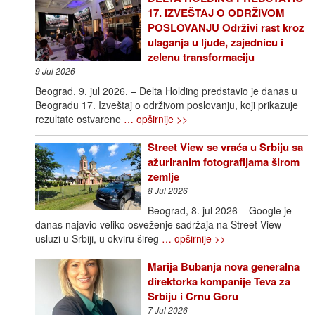
17. IZVEŠTAJ O ODRŽIVOM
POSLOVANJU Održivi rast kroz
ulaganja u ljude, zajednicu i
zelenu transformaciju
9 Jul 2026
Beograd, 9. jul 2026. – Delta Holding predstavio je danas u
Beogradu 17. Izveštaj o održivom poslovanju, koji prikazuje
rezultate ostvarene
… opširnije >>
Street View se vraća u Srbiju sa
ažuriranim fotografijama širom
zemlje
8 Jul 2026
Beograd, 8. jul 2026 – Google je
danas najavio veliko osveženje sadržaja na Street View
usluzi u Srbiji, u okviru šireg
… opširnije >>
Marija Bubanja nova generalna
direktorka kompanije Teva za
Srbiju i Crnu Goru
7 Jul 2026