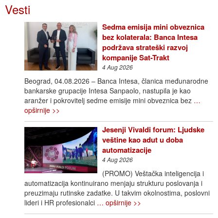
Vesti
Sedma emisija mini obveznica
bez kolaterala: Banca Intesa
podržava strateški razvoj
kompanije Sat-Trakt
4 Aug 2026
Beograd, 04.08.2026 – Banca Intesa, članica međunarodne
bankarske grupacije Intesa Sanpaolo, nastupila je kao
aranžer i pokrovitelj sedme emisije mini obveznica bez
…
opširnije >>
Jesenji Vivaldi forum: Ljudske
veštine kao adut u doba
automatizacije
4 Aug 2026
(PROMO) Veštačka inteligencija i
automatizacija kontinuirano menjaju strukturu poslovanja i
preuzimaju rutinske zadatke. U takvim okolnostima, poslovni
lideri i HR profesionalci
… opširnije >>