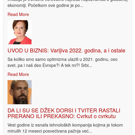
ekonomiji. Početkom ove godine je po...
Read More
UVOD U BIZNIS: Varljiva 2022. godina, a i ostale
Sa koliko smo samo optimizma ulazili u 2021. godinu, ceo
svet, pa i naš deo Evrope?! A tek mi?! Srbi...
Read More
DA LI SU SE DŽEK DORSI I TVITER RASTALI
PRERANO ILI PREKASNO: Cvrkut o cvrkutu
Vest godine iz esnafa tehnoloških kompanija kojima je tokom
minulih 12 meseci posvećivana pažnja već...