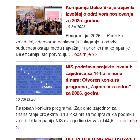
Kompanija Delez Srbija objavila
Izveštaj o održivom poslovanju
za 2025. godinu
16 Jul 2026
Beograd, jul 2026. – Podrška
zajednici, odgovorno poslovanje i ulaganje u održivu
budućnost ostaju među najvažnijim prioritetima kompanije
Delez Srbija, što potvrđuju
… opširnije >>
NIS podržava projekte lokalnih
zajednica sa 144,5 miliona
dinara: Otvoren konkurs
programa „Zajednici zajedno“
za 2026. godinu
10 Jul 2026
Raspisan konkurs programa „Zajednici zajedno“ za
finansiranje projekata u 13 lokalnih samouprava Za podršku
zajednici kompanija NIS ove godine izdvaja 144,5
… opširnije
>>
DELTA HOLDING PREDSTAVIO