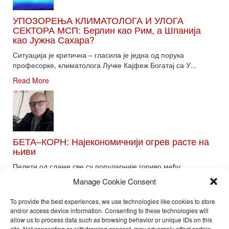
УПОЗОРЕЊА КЛИМАТОЛОГА И УЛОГА
СЕКТОРА МСП: Берлин као Рим, а Шпанија
као Јужна Сахара?
Ситуација је критична – гласила је једна од порука
професорке, климатолога Лучке Кајфеж Богатај са У...
Read More
БЕТА–КОРН: Најекономичнији огрев расте на
њиви
Пелети од сламе све су популарније гориво међу
потрошачима. Главне препреке већoj производњи овог ог...
Manage Cookie Consent
Read More
To provide the best experiences, we use technologies like cookies to store
and/or access device information. Consenting to these technologies will
allow us to process data such as browsing behavior or unique IDs on this
site. Not consenting or withdrawing consent, may adversely affect certain