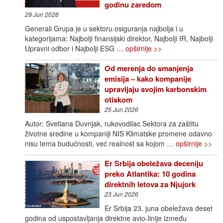
godinu zaredom
29 Jun 2026
Generali Grupa je u sektoru osiguranja najbolja i u
kategorijama: Najbolji finansijski direktor, Najbolji IR, Najbolji
Upravni odbor i Najbolji ESG
… opširnije >>
Od merenja do smanjenja
emisija – kako kompanije
upravljaju svojim karbonskim
otiskom
25 Jun 2026
Autor: Svetlana Duvnjak, rukovodilac Sektora za zaštitu
životne sredine u kompaniji NIS Klimatske promene odavno
nisu tema budućnosti, već realnost sa kojom
… opširnije >>
Er Srbija obeležava deceniju
preko Atlantika: 10 godina
direktnih letova za Njujork
23 Jun 2026
Er Srbija 23. juna obeležava deset
godina od uspostavljanja direktne avio-linije između