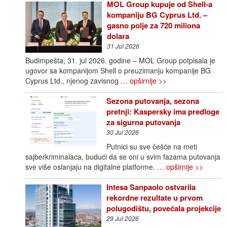
MOL Group kupuje od Shell-a
kompaniju BG Cyprus Ltd. –
gasno polje za 720 miliona
dolara
31 Jul 2026
Budimpešta, 31. jul 2026. godine – MOL Group potpisala je
ugovor sa kompanijom Shell o preuzimanju kompanije BG
Cyprus Ltd., njenog zavisnog
… opširnije >>
Sezona putovanja, sezona
pretnji: Kaspersky ima predloge
za sigurna putovanja
30 Jul 2026
Putnici su sve češće na meti
sajberkriminalaca, budući da se oni u svim fazama putovanja
sve više oslanjaju na digitalne platforme.
… opširnije >>
Intesa Sanpaolo ostvarila
rekordne rezultate u prvom
polugodištu, povećala projekcije
29 Jul 2026