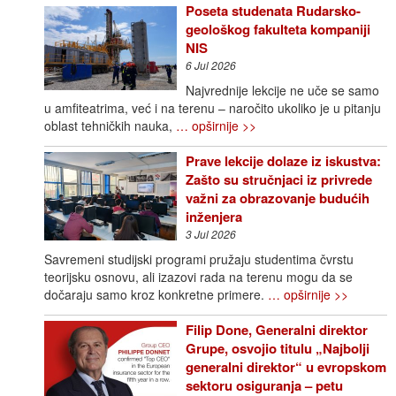
Poseta studenata Rudarsko-
geološkog fakulteta kompaniji
NIS
6 Jul 2026
Najvrednije lekcije ne uče se samo
u amfiteatrima, već i na terenu – naročito ukoliko je u pitanju
oblast tehničkih nauka,
… opširnije >>
Prave lekcije dolaze iz iskustva:
Zašto su stručnjaci iz privrede
važni za obrazovanje budućih
inženjera
3 Jul 2026
Savremeni studijski programi pružaju studentima čvrstu
teorijsku osnovu, ali izazovi rada na terenu mogu da se
dočaraju samo kroz konkretne primere.
… opširnije >>
Filip Done, Generalni direktor
Grupe, osvojio titulu „Najbolji
generalni direktor“ u evropskom
sektoru osiguranja – petu