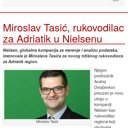
naviga
Miroslav Tasić, rukovodilac
za Adriatik u Nielsenu
Nielsen, globalna kompanija za merenje i analizu podataka,
imenovala je Miroslava Tasića za novog tržišnog rukovodioca
za Adriatik region.
Njegov
prethodnik
Andrej
Dvojčenkov
preuzeo je novu
ulogu u
kompaniji
Nielsen kao
rukovodilac
regiona koji
Miroslav Tasić
obuhvata