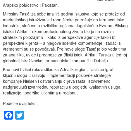
Arapsko poluostrvo i Pakistan.
Miroslav Tasić iza sebe ima 15 godina iskustva koje se proteže od
marketinškog istraživanja i robe široke potrošnje do farmaceutske
industrije, stečeno u različitim regijama Jugoistočne Evrope, Bliskog
istoka i Afrike. Tokom profesionalnog života bio je na raznim
strateškim položajima – kako iz perspektive agencije tako i iz
perspektive klijenta – a njegove liderske kompetencije i zadaci s
vremenom su se povećavali. Pre nove uloge Tasić je bio vođa tima
za analitiku, uvide i prognoze za Bliski istok, Afriku i Tursku u jednoj
globalnoj istraživačkoj farmaceutskoj kompaniji u Dubaiju.
Kao novi tržišni rukovodilac za Adriatik region, Tasić će igrati
ključnu ulogu u razvoju i implementaciji poslovne strategije
kompanije Nielsen i ostvarivanju ciljeva rasta, istovremeno
nadgrađujući izvanrednu reputaciju u pogledu kvalitetnih usluga,
realizacije i podrške klijentima u regionu.
Podelite ovaj tekst:
Facebook
Twitter