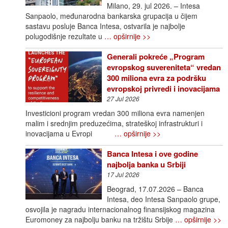
Milano, 29. jul 2026. – Intesa
Sanpaolo, međunarodna bankarska grupacija u čijem
sastavu posluje Banca Intesa, ostvarila je najbolje
polugodišnje rezultate u
… opširnije >>
Generali pokreće „Program
evropskog suvereniteta“ vredan
300 miliona evra za podršku
evropskoj privredi i inovacijama
27 Jul 2026
Investicioni program vredan 300 miliona evra namenjen
malim i srednjim preduzećima, strateškoj infrastrukturi i
inovacijama u Evropi
… opširnije >>
Banca Intesa i ove godine
najbolja banka u Srbiji
17 Jul 2026
Beograd, 17.07.2026 – Banca
Intesa, deo Intesa Sanpaolo grupe,
osvojila je nagradu internacionalnog finansijskog magazina
Euromoney za najbolju banku na tržištu Srbije
… opširnije >>