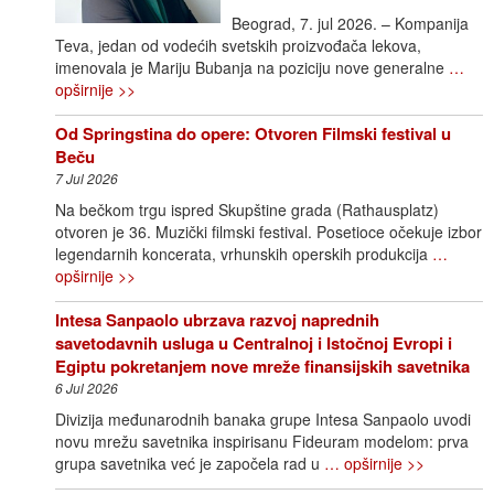
Beograd, 7. jul 2026. – Kompanija
Teva, jedan od vodećih svetskih proizvođača lekova,
imenovala je Mariju Bubanja na poziciju nove generalne
…
opširnije >>
Od Springstina do opere: Otvoren Filmski festival u
Beču
7 Jul 2026
Na bečkom trgu ispred Skupštine grada (Rathausplatz)
otvoren je 36. Muzički filmski festival. Posetioce očekuje izbor
legendarnih koncerata, vrhunskih operskih produkcija
…
opširnije >>
Intesa Sanpaolo ubrzava razvoj naprednih
savetodavnih usluga u Centralnoj i Istočnoj Evropi i
Egiptu pokretanjem nove mreže finansijskih savetnika
6 Jul 2026
Divizija međunarodnih banaka grupe Intesa Sanpaolo uvodi
novu mrežu savetnika inspirisanu Fideuram modelom: prva
grupa savetnika već je započela rad u
… opširnije >>