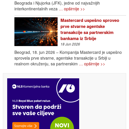
Beograda i Njujorka (JFK), jedne od najvažnijih
interkontinentalnih veza
… opširnije >>
Mastercard uspešno sproveo
prve stvarne agentske
transakcije sa partnerskim
bankama iz Srbije
18 Jun 2026
Beograd, 18. jun 2026 – Kompanija Mastercard je uspešno
sprovela prve stvarne, agentske transakcije u Srbiji u
realnom okruženju, sa partnerskim
… opširnije >>