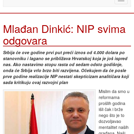
naviga
Mlađan Dinkić: NIP svima
odgovara
Srbija će ove godine prvi put preći iznos od 4.000 dolara po
stanovniku i lagano se približava Hrvatskoj koja je još ispred
nas. Ako nastavimo stopu rasta od sedam odsto godišnje,
onda će Srbija vrlo brzo biti razvijena. Očekujem da će posle
prve godine realizacije NIP nestati skepticizam analitičara koji
sada kritikuju ovaj razvojni plan
Mislim da smo u
reformama
prošlih godina
išli čak i brže
nego što je to
dozvoljavao
mentalitet naših
građana. Naši