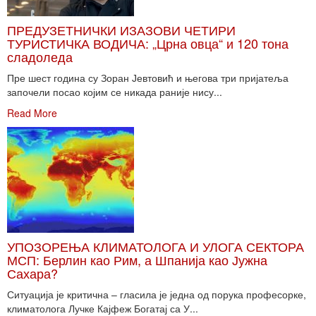
ПРЕДУЗЕТНИЧКИ ИЗАЗОВИ ЧЕТИРИ
ТУРИСТИЧКА ВОДИЧА: „Црна овца“ и 120 тона
сладоледа
Пре шест година су Зоран Јевтовић и његова три пријатеља
започели посао којим се никада раније нису...
Read More
УПОЗОРЕЊА КЛИМАТОЛОГА И УЛОГА СЕКТОРА
МСП: Берлин као Рим, а Шпанија као Јужна
Сахара?
Ситуација је критична – гласила је једна од порука професорке,
климатолога Лучке Кајфеж Богатај са У...