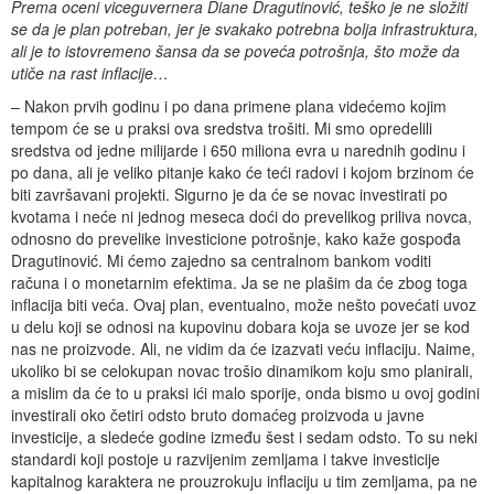
Prema oceni viceguvernera Diane Dragutinović, teško je ne složiti
se da je plan potreban, jer je svakako potrebna bolja infrastruktura,
ali je to istovremeno šansa da se poveća potrošnja, što može da
utiče na rast inflacije…
– Nakon prvih godinu i po dana primene plana videćemo kojim
tempom će se u praksi ova sredstva trošiti. Mi smo opredelili
sredstva od jedne milijarde i 650 miliona evra u narednih godinu i
po dana, ali je veliko pitanje kako će teći radovi i kojom brzinom će
biti završavani projekti. Sigurno je da će se novac investirati po
kvotama i neće ni jednog meseca doći do prevelikog priliva novca,
odnosno do prevelike investicione potrošnje, kako kaže gospođa
Dragutinović. Mi ćemo zajedno sa centralnom bankom voditi
računa i o monetarnim efektima. Ja se ne plašim da će zbog toga
inflacija biti veća. Ovaj plan, eventualno, može nešto povećati uvoz
u delu koji se odnosi na kupovinu dobara koja se uvoze jer se kod
nas ne proizvode. Ali, ne vidim da će izazvati veću inflaciju. Naime,
ukoliko bi se celokupan novac trošio dinamikom koju smo planirali,
a mislim da će to u praksi ići malo sporije, onda bismo u ovoj godini
investirali oko četiri odsto bruto domaćeg proizvoda u javne
investicije, a sledeće godine između šest i sedam odsto. To su neki
standardi koji postoje u razvijenim zemljama i takve investicije
kapitalnog karaktera ne prouzrokuju inflaciju u tim zemljama, pa ne