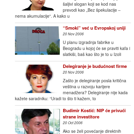
šaljivi slogan koji se kod nas
prevodi kao „Bez špekulacije –
nema akumulacije“. A kako u
“Smoki” već u Evropskoj uniji
20 Nov 2006
U planu izgradnja fabrike u
Beogradu u kojoj će se praviti kafa i
slatkiši, baš kao što je to u Izoli
Delegiranje je budućnost firme
20 Nov 2006
Zašto je delegiranje posla kritična
veština u razvoju karijere
menadžera? Delegiranje nije kada
kažete saradniku: “Uradi to što ti kažem, to
Budimir Kostić: NIP će privući
strane investitore
20 Oct 2006
Ako se želi povećanje direktnih