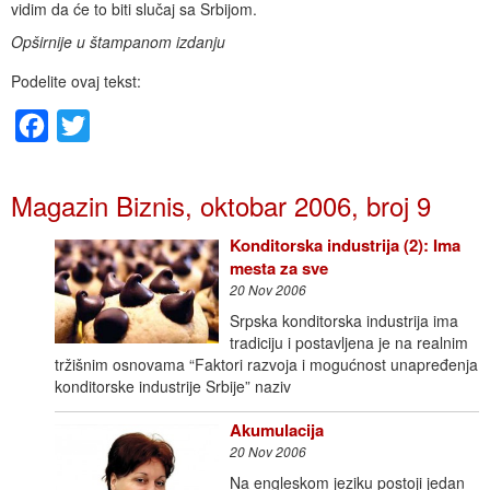
vidim da će to biti slučaj sa Srbijom.
Opširnije u štampanom izdanju
Podelite ovaj tekst:
Facebook
Twitter
Magazin Biznis, oktobar 2006, broj 9
Konditorska industrija (2): Ima
mesta za sve
20 Nov 2006
Srpska konditorska industrija ima
tradiciju i postavljena je na realnim
tržišnim osnovama “Faktori razvoja i mogućnost unapređenja
konditorske industrije Srbije” naziv
Akumulacija
20 Nov 2006
Na engleskom jeziku postoji jedan