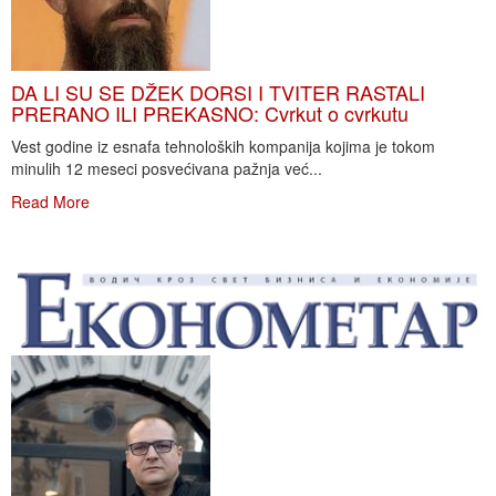
DA LI SU SE DŽEK DORSI I TVITER RASTALI
PRERANO ILI PREKASNO: Cvrkut o cvrkutu
Vest godine iz esnafa tehnoloških kompanija kojima je tokom
minulih 12 meseci posvećivana pažnja već...
Read More