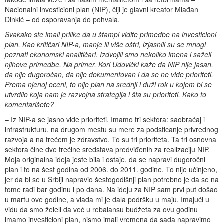
Nacionalni investicioni plan (NIP), čiji je glavni kreator Mlađan
Dinkić – od osporavanja do pohvala.
Svakako ste imali prilike da u štampi vidite primedbe na investicioni
plan. Kao kritičari NIP-a, manje ili više oštri, izjasnili su se mnogi
poznati ekonomski analitičari. Izdvojili smo nekoliko imena i saželi
njihove primedbe. Na primer, Kori Udovički kaže da NIP nije jasan,
da nije dugoročan, da nije dokumentovan i da se ne vide prioriteti.
Prema njenoj oceni, to nije plan na srednji i duži rok u kojem bi se
utvrdilo koja nam je razvojna strategija i šta su prioriteti. Kako to
komentarišete?
– Iz NIP-a se jasno vide prioriteti. Imamo tri sektora: saobraćaj i
infrastrukturu, na drugom mestu su mere za podsticanje privrednog
razvoja a na trećem je zdravstvo. To su tri prioriteta. Ta tri osnovna
sektora čine dve trećine sredstava predviđenih za realizaciju NIP.
Moja originalna ideja jeste bila i ostaje, da se napravi dugoročni
plan i to na šest godina od 2006. do 2011. godine. To nije učinjeno,
jer da bi se u Srbiji napravio šestogodišnji plan potrebno je da se na
tome radi bar godinu i po dana. Na ideju za NIP sam prvi put došao
u martu ove godine, a vlada mi je dala podršku u maju. Imajući u
vidu da smo želeli da već u rebalansu budžeta za ovu godinu
imamo investicioni plan, nismo imali vremena da sada napravimo