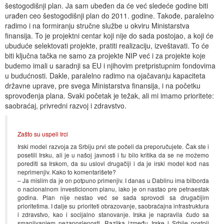
šestogodišnji plan. Ja sam ubeđen da će već sledeće godine biti
urađen ceo šestogodišnji plan do 2011. godine. Takođe, paralelno
radimo i na formiranju stručne službe u okviru Ministarstva
finansija. To je projektni centar koji nije do sada postojao, a koji će
ubuduće selektovati projekte, pratiti realizaciju, izveštavati. To će
biti ključna tačka ne samo za projekte NIP već i za projekte koje
budemo imali u saradnji sa EU i njihovim pretpristupnim fondovima
u budućnosti. Dakle, paralelno radimo na ojačavanju kapaciteta
državne uprave, pre svega Ministarstva finansija, i na početku
sprovođenja plana. Svaki početak je težak, ali mi imamo prioritete:
saobraćaj, privredni razvoj i zdravstvo.
Zašto su uspeli Irci
Irski model razvoja za Srbiju prvi ste počeli da preporučujete. Čak ste i
posetili Irsku, ali je u našoj javnosti i tu bilo kritika da se ne možemo
porediti sa Irskom, da su uslovi drugačiji i da je irski model kod nas
neprimenjiv. Kako to komentarišete?
– Ja mislim da je on potpuno primenjiv. I danas u Dablinu ima bilborda
o nacionalnom investicionom planu, iako je on nastao pre petnaestak
godina. Plan nije nestao već se sada sprovodi sa drugačijim
prioritetima. I dalje su prioriteti obrazovanje, saobraćajna infrastruktura
i zdravstvo, kao i socijalno stanovanje. Irska je napravila čudo sa
smanjivanjem nezaposlenosti. Razlika između Irske i Srbije postoji