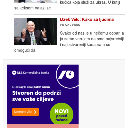
kućica koja služi za ukras. U kutiji
sa keksom nalazi se
Džek Velč: Kako sa ljudima
20 Nov 2006
Svako od nas je u nečemu dobar, a
ja samo verujem da smo najsrećniji
i najostvareniji kada nam se
omogući da