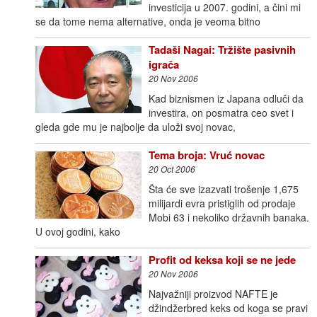
investicija u 2007. godini, a čini mi
se da tome nema alternative, onda je veoma bitno
Tadaši Nagai: Tržište pasivnih
igrača
20 Nov 2006
Kad biznismen iz Japana odluči da
investira, on posmatra ceo svet i
gleda gde mu je najbolje da uloži svoj novac,
Tema broja: Vruć novac
20 Oct 2006
Šta će sve izazvati trošenje 1,675
milijardi evra pristiglih od prodaje
Mobi 63 i nekoliko državnih banaka.
U ovoj godini, kako
Profit od keksa koji se ne jede
20 Nov 2006
Najvažniji proizvod NAFTE je
džindžerbred keks od koga se pravi