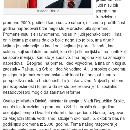
ljudi nisu bili
spremni na
Mlađan Dinkić
tranzicione
promene 2000. godine i kada se sve sabere, mi smo u prošlih šest
godina napredovali brže nego što je društvo bilo spremno.
Promene nisu išle ravnomerno, niti su ih ljudi jednako osetili. Ima
onih kojima je danas daleko bolje nego što je bilo, ima drugih
kojima je malo bolje, a ima i onih kojima je gore. Takođe, ima
sektora koji su daleko odmakli, kao što je finansijski a ima i onih koji
se sporo menjaju, kao što je sudstvo. Ima regiona koji su značajno
napredovali, Beograd, na primer, i deo Vojvodine, a ima onih koji su
zaostali – Raška, jug Srbije i deo Vojvodine. Ali, u srpskoj ekonomiji
postignuta je makroekonomska stabilnost i mi prvi put imamo
perspektivu rasta u budućnosti. To je jako važno. Najveći problem
je nezaposlenost i to mora da se što pre rešava jer bi socijalno
nezadovoljstvo moglo da zaustavi reforme.
Ovako je Mlađan Dinkić, ministar finansija u Vladi Republike Srbije,
ocenio tok tranzicionih promena u Srbiji u prošlih šest godina,
ocenjujući tempo i kvalitet reformi u tom periodu. Naime, razgovor
za Magazin Biznis vodili smo, sticajem okolnosti, 5. oktobra baš na
godišnjicu promena iz 2000. godine. Tema našeg razgovora je
takođe imala veze i sa našim mentalitetom i sa reformama –