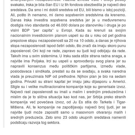
svakako, Irska je bila član EU i iz tih fondova obezbedila je najveći deo
sredstava. Da smo i mi dobili sredstva od EU, bili bismo u istoj poziciji.
Ali, pošto ih nemamo, mi ćemo sopstvenim sredstvima da krenemo.
Danas Irska investira sopstvena sredstva jer je u međuvremenu
dostigla nivo standarda od 46.000 dolara po stanovniku i druga je po
visini BDP “per capita” u Evropi. Kada su krenuli sa svojim
nacionalnim investicionim planom uspeli su da u roku od pet godina
prepolove stopu nezaposlenosti sa 20 na 10 odsto, a danas je njihova
stopa nezaposlenosti ispod četiri odsto, što znači da imaju skoro punu
zaposlenost. Oni koji ne rade, zapravo su ljudi koji odbijaju da rade.
Takvih ima u svim sistemima. U Irsku sada stiže strana radna snaga, a
najviše ima Poljaka. Irci su uspeli u sprovođenju svog plana jer su
napravili konsenzus među političkim partijama, između vlade,
poslodavaca i sindikata, prestali su da se svađaju, a svaka naredna
vlada je preuzimala NIP od prethodne. Njihov plan je bio na sedam
godina. Privukli su strani kapital jer imaju jaku dijasporu u Americi.
Stigle su i velike multinacionalne kompanije koje su generisale izvoz.
Najveći rast zaposlenosti su imali u malim i srednjim preduzećima i
mislim da je to slična situacija kao kod nas, jer Srbija preko stranih
kompanija već povećava izvoz, od Ju Es stila do Tarketa i Tigar-
Mišlena. Ali, te kompanije ne zapošljavaju najveći broj ljudi, jer se
najviše ljudi može zaposliti samo u masovnom otvaranju malih i
srednjih preduzeća. Zato smo 23 odsto ukupnih sredstava namenili
podsticaju razvoja tog sektora.