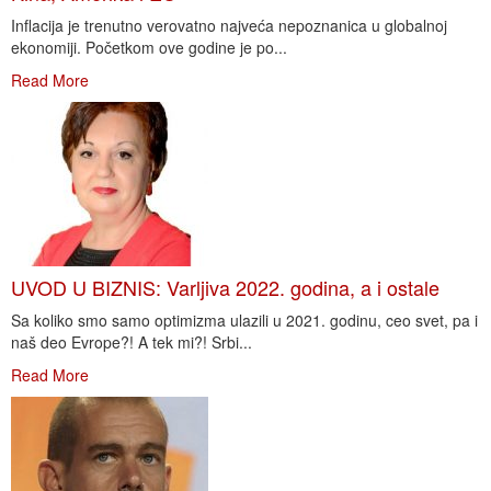
Inflacija je trenutno verovatno najveća nepoznanica u globalnoj
ekonomiji. Početkom ove godine je po...
Read More
UVOD U BIZNIS: Varljiva 2022. godina, a i ostale
Sa koliko smo samo optimizma ulazili u 2021. godinu, ceo svet, pa i
naš deo Evrope?! A tek mi?! Srbi...
Read More