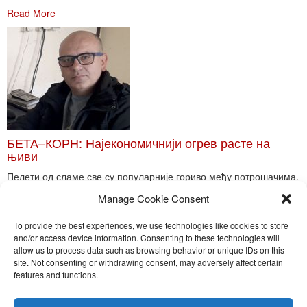
Read More
БЕТА–КОРН: Најекономичнији огрев расте на
њиви
Пелети од сламе све су популарније гориво међу потрошачима.
Главне препреке већoj производњи овог ог...
Manage Cookie Consent
Read More
To provide the best experiences, we use technologies like cookies to store
and/or access device information. Consenting to these technologies will
allow us to process data such as browsing behavior or unique IDs on this
site. Not consenting or withdrawing consent, may adversely affect certain
Toggle
features and functions.
naviga
Nira Press d.o.o.